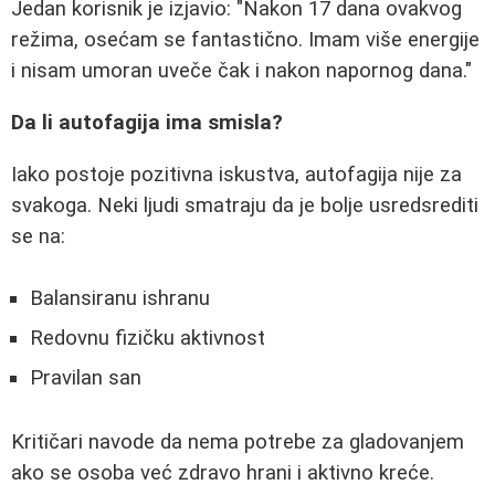
Jedan korisnik je izjavio: "Nakon 17 dana ovakvog
režima, osećam se fantastično. Imam više energije
i nisam umoran uveče čak i nakon napornog dana."
Da li autofagija ima smisla?
Iako postoje pozitivna iskustva, autofagija nije za
svakoga. Neki ljudi smatraju da je bolje usredsrediti
se na:
Balansiranu ishranu
Redovnu fizičku aktivnost
Pravilan san
Kritičari navode da nema potrebe za gladovanjem
ako se osoba već zdravo hrani i aktivno kreće.