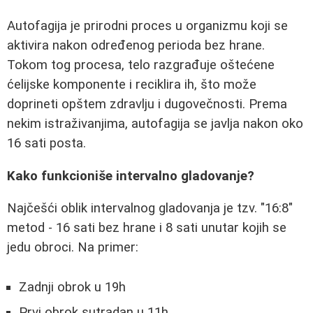
Autofagija je prirodni proces u organizmu koji se
aktivira nakon određenog perioda bez hrane.
Tokom tog procesa, telo razgrađuje oštećene
ćelijske komponente i reciklira ih, što može
doprineti opštem zdravlju i dugovečnosti. Prema
nekim istraživanjima, autofagija se javlja nakon oko
16 sati posta.
Kako funkcioniše intervalno gladovanje?
Najčešći oblik intervalnog gladovanja je tzv. "16:8"
metod - 16 sati bez hrane i 8 sati unutar kojih se
jedu obroci. Na primer:
Zadnji obrok u 19h
Prvi obrok sutradan u 11h