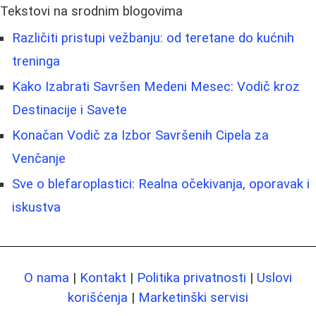
Tekstovi na srodnim blogovima
Različiti pristupi vežbanju: od teretane do kućnih
treninga
Kako Izabrati Savršen Medeni Mesec: Vodič kroz
Destinacije i Savete
Konačan Vodič za Izbor Savršenih Cipela za
Venčanje
Sve o blefaroplastici: Realna očekivanja, oporavak i
iskustva
O nama
|
Kontakt
|
Politika privatnosti
|
Uslovi
korišćenja
|
Marketinški servisi