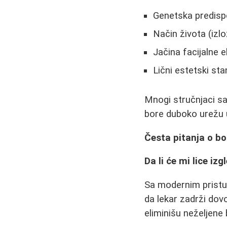
Genetska predispoz
Način života (izl
Jačina facijalne e
Lični estetski sta
Mnogi stručnjaci s
bore duboko urežu 
Česta pitanja o b
Da li će mi lice iz
Sa modernim pristu
da lekar zadrži dov
eliminišu neželjene 