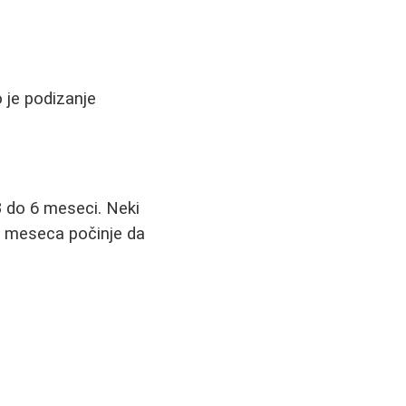
o je podizanje
3 do 6 meseci. Neki
 2 meseca počinje da