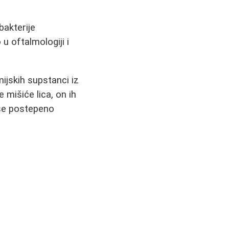
bakterije
u oftalmologiji i
ijskih supstanci iz
 mišiće lica, on ih
 se postepeno