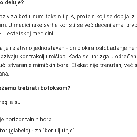
ko deluje?
aziv za botulinum toksin tip A, protein koji se dobija iz 
um. U medicinske svrhe koristi se već decenijama, prvo 
e u estetskoj medicini.
a je relativno jednostavan - on blokira oslobađanje hem
izazivaju kontrakciju mišića. Kada se ubrizga u određene
jući stvaranje mimičkih bora. Efekat nije trenutan, već
ana.
možemo tretirati botoksom?
egije su:
je horizontalnih bora
tor
(glabela) - za "boru ljutnje"