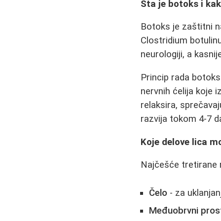
Šta je botoks i ka
Botoks je zaštitni n
Clostridium botulin
neurologiji, a kasnij
Princip rada botoks
nervnih ćelija koje 
relaksira, sprečava
razvija tokom 4-7 d
Koje delove lica 
Najčešće tretirane r
Čelo
- za uklanjan
Međuobrvni pros