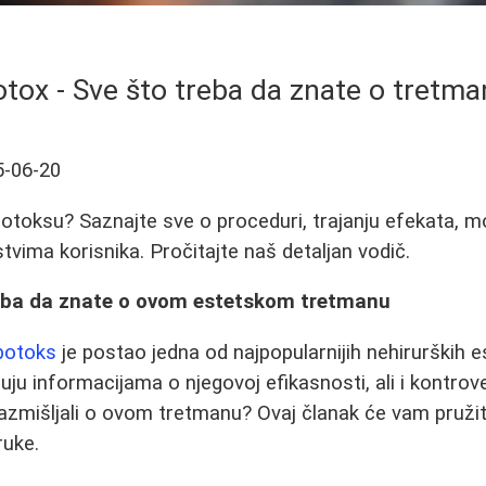
tox - Sve što treba da znate o tretm
5-06-20
 botoksu? Saznajte sve o proceduri, trajanju efekata, 
tvima korisnika. Pročitajte naš detaljan vodič.
reba da znate o ovom estetskom tretmanu
botoks
je postao jedna od najpopularnijih nehirurških 
u informacijama o njegovoj efikasnosti, ali i kontro
 razmišljali o ovom tretmanu? Ovaj članak će vam pruži
ruke.