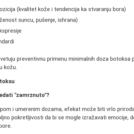
icija (kvalitet kože i tendencija ka stvaranju bora)
oženost suncu, pušenje, ishrana)
kspresije
ndardi
avetuju preventivnu primenu minimalnih doza botoksa 
u kožu.
otoksu
gledati "zamrznuto"?
pom i umerenim dozama, efekat može biti vrlo prirodan
oljno pokretljivosti da bi se mogle izražavati emocije,
bore.