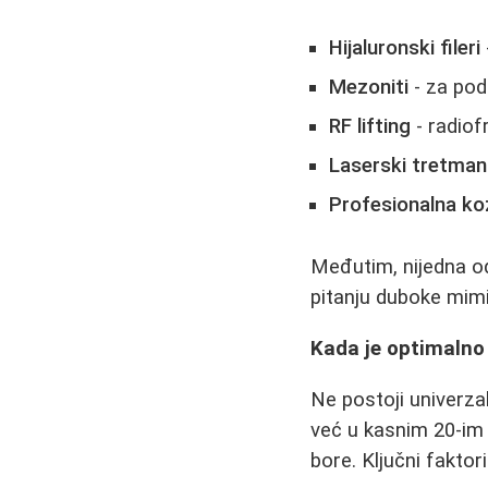
Hijaluronski fileri
Mezoniti
- za pod
RF lifting
- radiof
Laserski tretman
Profesionalna k
Međutim, nijedna o
pitanju duboke mim
Kada je optimalno
Ne postoji univerza
već u kasnim 20-im 
bore. Ključni faktori