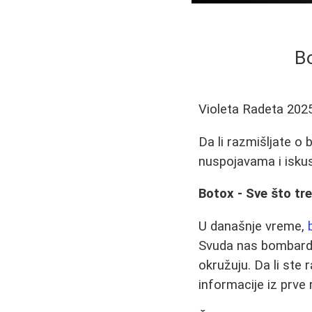
Bo
Violeta Radeta
202
Da li razmišljate o
nuspojavama i iskus
Botox - Sve što t
U današnje vreme,
Svuda nas bombarduj
okružuju. Da li ste
informacije iz prve 