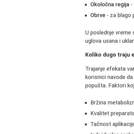
Okoločna regija
-
Obrve
- za blago 
U poslednje vreme sv
uglova usana i ukla
Koliko dugo traju 
Trajanje efekata va
korisnici navode da
popušta. Faktori koji
Bržina metaboli
Kvalitet preparat
Tačnost aplikacij