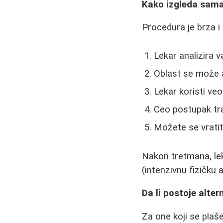
Kako izgleda sam
Procedura je brza i
Lekar analizira v
Oblast se može a
Lekar koristi veo
Ceo postupak tr
Možete se vratit
Nakon tretmana, lek
(intenzivnu fizičku a
Da li postoje alte
Za one koji se plaše 