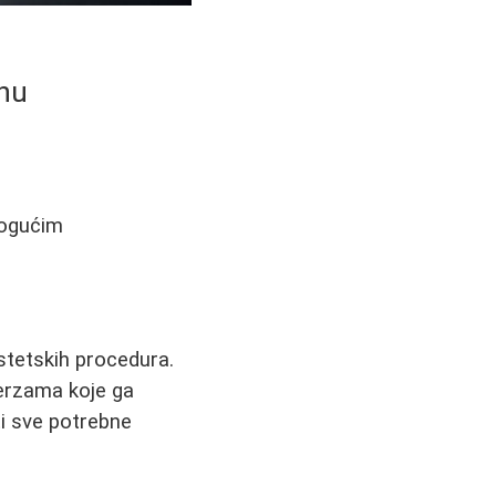
anu
mogućim
estetskih procedura.
verzama koje ga
ti sve potrebne