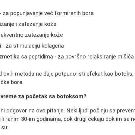
- za popunjavanje već formiranih bora
izanje i zatezanje kože
rekventno zatezanje kože
i
- za stimulaciju kolagena
ozmetika
sa peptidima - za površno relaksiranje mišića
d ovih metoda ne daje potpuno isti efekat kao botoks
ičke bore.
 vreme za početak sa botoksom?
lni odgovor na ovo pitanje. Neki ljudi počinju sa preve
ili ranim 30-im godinama, dok drugi čekaju dok im se ne
 su: