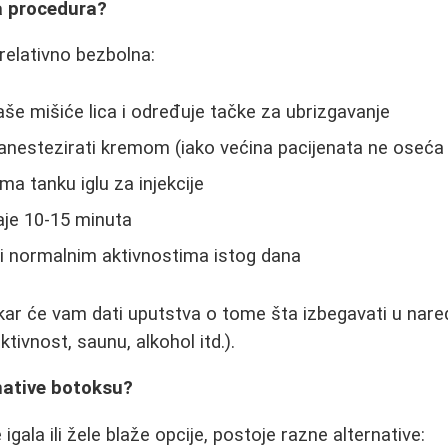
a procedura?
 relativno bezbolna:
aše mišiće lica i određuje tačke za ubrizgavanje
nestezirati kremom (iako većina pacijenata ne oseća 
ma tanku iglu za injekcije
aje 10-15 minuta
i normalnim aktivnostima istog dana
ar će vam dati uputstva o tome šta izbegavati u nare
ktivnost, saunu, alkohol itd.).
rnative botoksu?
igala ili žele blaže opcije, postoje razne alternative: