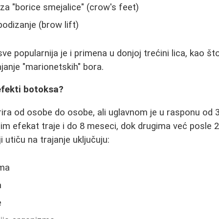
 za "borice smejalice" (crow's feet)
podizanje (brow lift)
e popularnija je i primena u donjoj trećini lica, kao št
njanje "marionetskih" bora.
efekti botoksa?
rira od osobe do osobe, ali uglavnom je u rasponu od 
 im efekat traje i do 8 meseci, dok drugima već posle
 utiču na trajanje uključuju:
zma
a
e