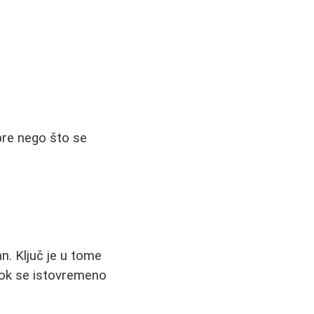
pre nego što se
. Ključ je u tome
 dok se istovremeno