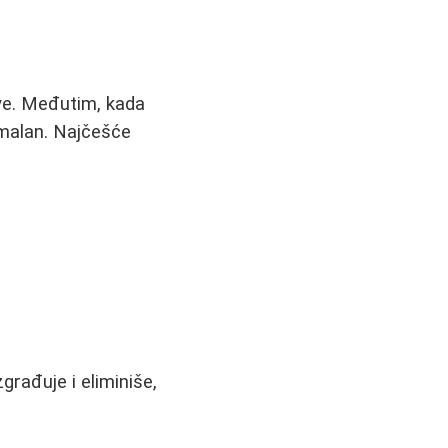
ave. Međutim, kada
imalan. Najčešće
rađuje i eliminiše,