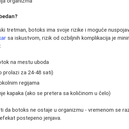
cija organizma
zbedan?
ski tretman, botoks ima svoje rizike i moguće nuspoj
kar
sa iskustvom, rizik od ozbiljnih komplikacija je min
:
i otok na mestu uboda
 prolazi za 24-48 sati)
okolnim regijama
e kapaka (ako se pretera sa količinom u čelo)
i da botoks ne ostaje u organizmu - vremenom se razg
 efekat postepeno jenjava.