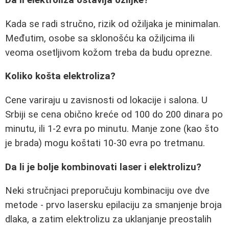
Da li elektroliza ostavlja ožiljke?
Kada se radi stručno, rizik od ožiljaka je minimalan.
Međutim, osobe sa sklonošću ka ožiljcima ili
veoma osetljivom kožom treba da budu oprezne.
Koliko košta elektroliza?
Cene variraju u zavisnosti od lokacije i salona. U
Srbiji se cena obično kreće od 100 do 200 dinara po
minutu, ili 1-2 evra po minutu. Manje zone (kao što
je brada) mogu koštati 10-30 evra po tretmanu.
Da li je bolje kombinovati laser i elektrolizu?
Neki stručnjaci preporučuju kombinaciju ove dve
metode - prvo lasersku epilaciju za smanjenje broja
dlaka, a zatim elektrolizu za uklanjanje preostalih