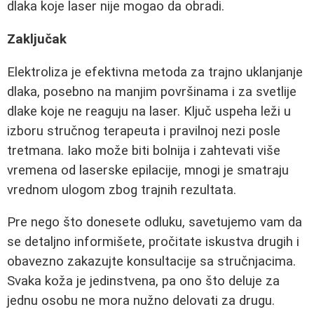
dlaka koje laser nije mogao da obradi.
Zaključak
Elektroliza je efektivna metoda za trajno uklanjanje
dlaka, posebno na manjim površinama i za svetlije
dlake koje ne reaguju na laser. Ključ uspeha leži u
izboru stručnog terapeuta i pravilnoj nezi posle
tretmana. Iako može biti bolnija i zahtevati više
vremena od laserske epilacije, mnogi je smatraju
vrednom ulogom zbog trajnih rezultata.
Pre nego što donesete odluku, savetujemo vam da
se detaljno informišete, pročitate iskustva drugih i
obavezno zakazujte konsultacije sa stručnjacima.
Svaka koža je jedinstvena, pa ono što deluje za
jednu osobu ne mora nužno delovati za drugu.