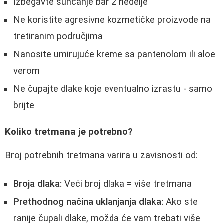
Izbegavte sunčanje bar 2 nedelje
Ne koristite agresivne kozmetičke proizvode na
tretiranim područjima
Nanosite umirujuće kreme sa pantenolom ili aloe
verom
Ne čupajte dlake koje eventualno izrastu - samo
brijte
Koliko tretmana je potrebno?
Broj potrebnih tretmana varira u zavisnosti od:
Broja dlaka:
Veći broj dlaka = više tretmana
Prethodnog načina uklanjanja dlaka:
Ako ste
ranije čupali dlake, možda će vam trebati više