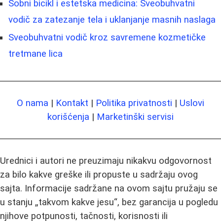
Sobni bicikl i estetska medicina: Sveobuhvatni
vodič za zatezanje tela i uklanjanje masnih naslaga
Sveobuhvatni vodič kroz savremene kozmetičke
tretmane lica
O nama
|
Kontakt
|
Politika privatnosti
|
Uslovi
korišćenja
|
Marketinški servisi
Urednici i autori ne preuzimaju nikakvu odgovornost
za bilo kakve greške ili propuste u sadržaju ovog
sajta. Informacije sadržane na ovom sajtu pružaju se
u stanju „takvom kakve jesu“, bez garancija u pogledu
njihove potpunosti, tačnosti, korisnosti ili