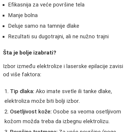
Efikasnija za veće površine tela
Manje bolna
Deluje samo na tamnije dlake
Rezultati su dugotrajni, ali ne nužno trajni
Šta je bolje izabrati?
Izbor između elektrolize i laserske epilacije zavisi
od više faktora:
Tip dlaka:
Ako imate svetle ili tanke dlake,
elektroliza može biti bolji izbor.
Osetljivost kože:
Osobe sa veoma osetljivom
kožom možda treba da izbegnu elektrolizu.
Površina tretmana:
Za veće površine (noge,