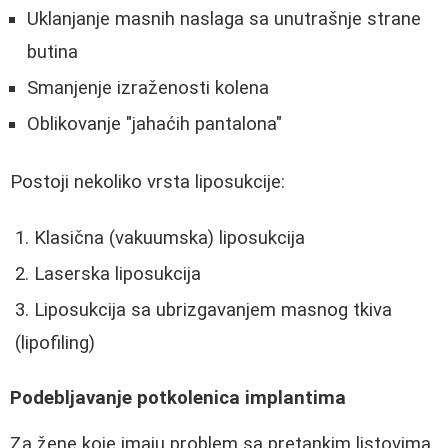
Uklanjanje masnih naslaga sa unutrašnje strane
butina
Smanjenje izraženosti kolena
Oblikovanje "jahaćih pantalona"
Postoji nekoliko vrsta liposukcije:
Klasična (vakuumska) liposukcija
Laserska liposukcija
Liposukcija sa ubrizgavanjem masnog tkiva
(lipofiling)
Podebljavanje potkolenica implantima
Za žene koje imaju problem sa pretankim listovima,