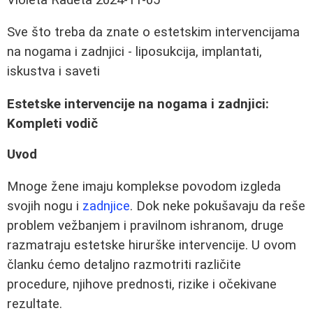
Sve što treba da znate o estetskim intervencijama
na nogama i zadnjici - liposukcija, implantati,
iskustva i saveti
Estetske intervencije na nogama i zadnjici:
Kompleti vodič
Uvod
Mnoge žene imaju komplekse povodom izgleda
svojih nogu i
zadnjice
. Dok neke pokušavaju da reše
problem vežbanjem i pravilnom ishranom, druge
razmatraju estetske hirurške intervencije. U ovom
članku ćemo detaljno razmotriti različite
procedure, njihove prednosti, rizike i očekivane
rezultate.