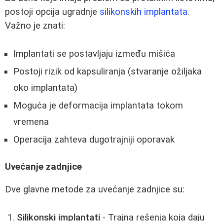
postoji opcija ugradnje
silikonskih implantata
.
Važno je znati:
Implantati se postavljaju između mišića
Postoji rizik od kapsuliranja (stvaranje ožiljaka
oko implantata)
Moguća je deformacija implantata tokom
vremena
Operacija zahteva dugotrajniji oporavak
Uvećanje zadnjice
Dve glavne metode za uvećanje zadnjice su:
Silikonski implantati
- Trajna rešenja koja daju