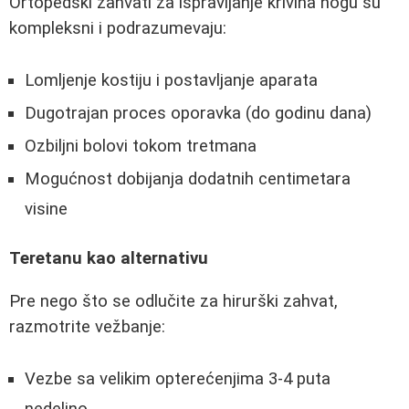
Ortopedski zahvati za ispravljanje krivina nogu su
kompleksni i podrazumevaju:
Lomljenje kostiju i postavljanje aparata
Dugotrajan proces oporavka (do godinu dana)
Ozbiljni bolovi tokom tretmana
Mogućnost dobijanja dodatnih centimetara
visine
Teretanu kao alternativu
Pre nego što se odlučite za hirurški zahvat,
razmotrite vežbanje:
Vezbe sa velikim opterećenjima 3-4 puta
nedeljno