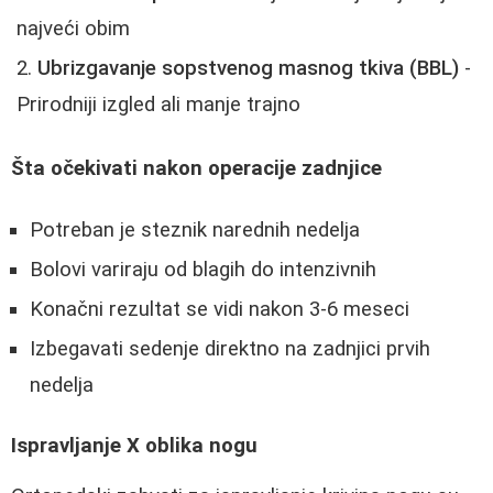
najveći obim
Ubrizgavanje sopstvenog masnog tkiva (BBL)
-
Prirodniji izgled ali manje trajno
Šta očekivati nakon operacije zadnjice
Potreban je steznik narednih nedelja
Bolovi variraju od blagih do intenzivnih
Konačni rezultat se vidi nakon 3-6 meseci
Izbegavati sedenje direktno na zadnjici prvih
nedelja
Ispravljanje X oblika nogu