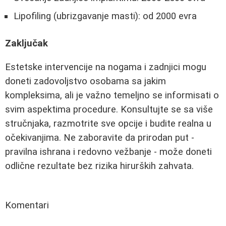
Lipofiling (ubrizgavanje masti): od 2000 evra
Zaključak
Estetske intervencije na nogama i zadnjici mogu
doneti zadovoljstvo osobama sa jakim
kompleksima, ali je važno temeljno se informisati o
svim aspektima procedure. Konsultujte se sa više
stručnjaka, razmotrite sve opcije i budite realna u
očekivanjima. Ne zaboravite da prirodan put -
pravilna ishrana i redovno vežbanje - može doneti
odlične rezultate bez rizika hirurških zahvata.
Komentari