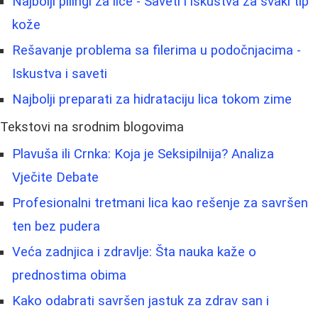
Najbolji pilingi za lice - Saveti i iskustva za svaki tip
kože
Rešavanje problema sa filerima u podočnjacima -
Iskustva i saveti
Najbolji preparati za hidrataciju lica tokom zime
Tekstovi na srodnim blogovima
Plavuša ili Crnka: Koja je Seksipilnija? Analiza
Vječite Debate
Profesionalni tretmani lica kao rešenje za savršen
ten bez pudera
Veća zadnjica i zdravlje: Šta nauka kaže o
prednostima obima
Kako odabrati savršen jastuk za zdrav san i