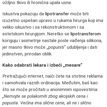
ožiljno tkivo ili hronična upala usne.
Iskustva pokazuju da
lipotransfer
može biti
izuzetno uspešan upravo u rukama hirurga koji ima
veliko iskustvo i sa rekonstruktivnom i sa
estetskom hirurgijom. Neretko se
lipotransferom
koriguju i asimetrije nastale posle vađenja silikona,
jer masno tkivo može „popuniti“ udubljenja i dati
jedinstven, prirodan oblik.
Kako odabrati lekara i izbeći „mesare“
Pretražujući internet, naići ćete na stotine reklama
i samohvala raznih ordinacija. Međutim, baš kao
što se može pročitati u anonimnim ispovestima:
„Nemojte se polakomiti zbog akcijskih cena i
popusta. Većina ima slične cene, ali ne i slično