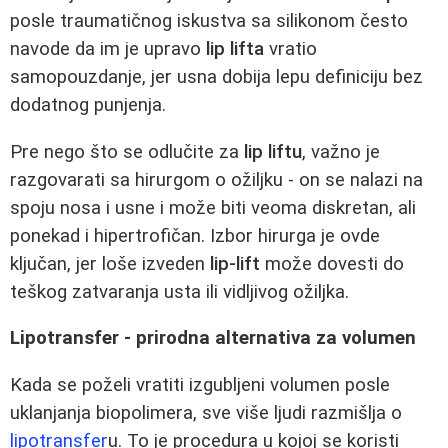
posle traumatičnog iskustva sa silikonom često
navode da im je upravo
lip lifta
vratio
samopouzdanje, jer usna dobija lepu definiciju bez
dodatnog punjenja.
Pre nego što se odlučite za
lip liftu
, važno je
razgovarati sa hirurgom o ožiljku - on se nalazi na
spoju nosa i usne i može biti veoma diskretan, ali
ponekad i hipertrofičan. Izbor hirurga je ovde
ključan, jer loše izveden
lip‑lift
može dovesti do
teškog zatvaranja usta ili vidljivog ožiljka.
Lipotransfer - prirodna alternativa za volumen
Kada se poželi vratiti izgubljeni volumen posle
uklanjanja biopolimera, sve više ljudi razmišlja o
lipotransfer
u. To je procedura u kojoj se koristi