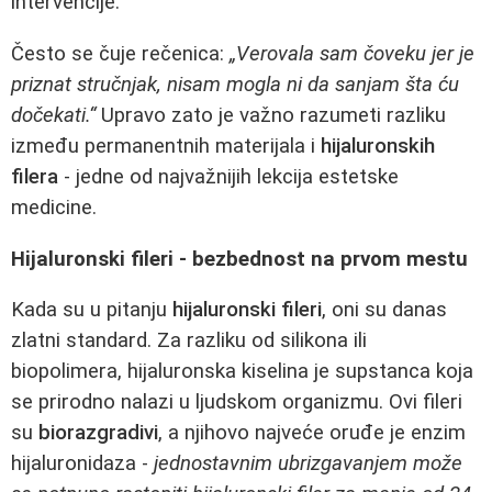
intervencije.
Često se čuje rečenica:
„Verovala sam čoveku jer je
priznat stručnjak, nisam mogla ni da sanjam šta ću
dočekati.“
Upravo zato je važno razumeti razliku
između permanentnih materijala i
hijaluronskih
filera
- jedne od najvažnijih lekcija estetske
medicine.
Hijaluronski fileri - bezbednost na prvom mestu
Kada su u pitanju
hijaluronski fileri
, oni su danas
zlatni standard. Za razliku od silikona ili
biopolimera, hijaluronska kiselina je supstanca koja
se prirodno nalazi u ljudskom organizmu. Ovi fileri
su
biorazgradivi
, a njihovo najveće oruđe je enzim
hijaluronidaza -
jednostavnim ubrizgavanjem može