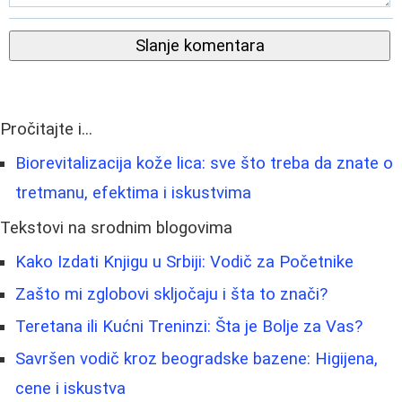
Slanje komentara
Pročitajte i...
Biorevitalizacija kože lica: sve što treba da znate o
tretmanu, efektima i iskustvima
Tekstovi na srodnim blogovima
Kako Izdati Knjigu u Srbiji: Vodič za Početnike
Zašto mi zglobovi skljočaju i šta to znači?
Teretana ili Kućni Treninzi: Šta je Bolje za Vas?
Savršen vodič kroz beogradske bazene: Higijena,
cene i iskustva