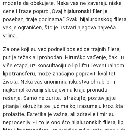
možete da očekujete. Neka vas ne zavaraju niske
cene i fraze poput: „Ovaj
hijaluronski filer
je
poseban, traje godinama.“ Svaki
hijaluronskog filera
vek je ograničen, što je ustvari njegova najveća
vrlina.
Za one koji su već podneli posledice trajnih filera,
put je težak ali prohodan. Hirurško vađenje, čak i u
više etapa, uz konsultaciju o
lip liftu
i eventualnom
lipotransferu
, može značajno popraviti kvalitet
života. Neka vas anonimna iskustva ohrabre - i
najkomplikovaniji slučajevi na kraju pronađu
rešenje. Samo ne žurite, istražujte, postavljajte
pitanja i okružite se ljudima koji razumeju kroz šta
prolazite. Estetika je važna, ali zdravlje i mir su
neprocenjivi - i to je ono što
hijaluronskih filera
,
lip