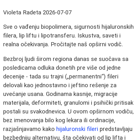
Violeta Radeta
2026-07-07
Sve o vađenju biopolimera, sigurnosti hijaluronskih
filera, lip liftu i lipotransferu. Iskustva, saveti i
realna očekivanja. Pročitajte naš opširni vodič.
Bezbroj ljudi širom regiona danas se suočava sa
posledicama odluka donetih pre više od jedne
decenije - tada su trajni („permanentni“) fileri
delovali kao jednostavno i jeftino rešenje za
uvećanje usana. Godinama kasnije, migracije
materijala, deformiteti, granulomi i psihički pritisak
postali su svakodnevica. U ovom opširnom vodiču,
bez imenovanja bilo kog lekara ili ordinacije,
razjašnjavamo kako
hijaluronski fileri
predstavljaju
bezbedniju alternativu, šta očekivati od lip lifta i