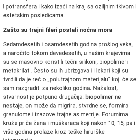
lipotransfera i kako izaći na kraj sa oziljnim tkivom i
estetskim posledicama.
Zašto su trajni fileri postali noćna mora
Sedamdesetih i osamdesetih godina prošlog veka,
a naročito tokom devedesetih, u našim krajevima
su se masovno koristili tečni silikoni, biopolimeri i
metakrilati. Često su ih ubrizgavali i lekari koji su
tvrdili da je reč o „polutrajnom materijalu“ koji će se
sam razgraditi za nekoliko godina. Nažalost,
stvarnost je potpuno drugačija:
biopolimer ne
nestaje
, on može da migrira, stvrdne se, formira
granulome i izazove trajne asimetrije. Forumima
kruže priče žena i muškaraca koji nakon 10, 15, pa i
više godina prolaze kroz teške hirurške