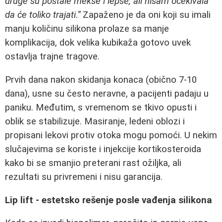
druge su postale mekše i lepše, ali nisam očekivala
da će toliko trajati.“
Zapaženo je da oni koji su imali
manju količinu silikona prolaze sa manje
komplikacija, dok velika kubikaža gotovo uvek
ostavlja trajne tragove.
Prvih dana nakon skidanja konaca (obično 7-10
dana), usne su često neravne, a pacijenti padaju u
paniku. Međutim, s vremenom se tkivo opusti i
oblik se stabilizuje. Masiranje, ledeni oblozi i
propisani lekovi protiv otoka mogu pomoći. U nekim
slučajevima se koriste i injekcije kortikosteroida
kako bi se smanjio preterani rast ožiljka, ali
rezultati su privremeni i nisu garancija.
Lip lift - estetsko rešenje posle vađenja silikona