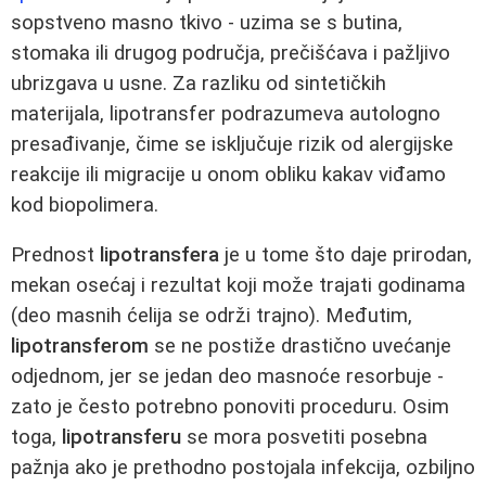
sopstveno masno tkivo - uzima se s butina,
stomaka ili drugog područja, prečišćava i pažljivo
ubrizgava u usne. Za razliku od sintetičkih
materijala, lipotransfer podrazumeva autologno
presađivanje, čime se isključuje rizik od alergijske
reakcije ili migracije u onom obliku kakav viđamo
kod biopolimera.
Prednost
lipotransfera
je u tome što daje prirodan,
mekan osećaj i rezultat koji može trajati godinama
(deo masnih ćelija se održi trajno). Međutim,
lipotransferom
se ne postiže drastično uvećanje
odjednom, jer se jedan deo masnoće resorbuje -
zato je često potrebno ponoviti proceduru. Osim
toga,
lipotransferu
se mora posvetiti posebna
pažnja ako je prethodno postojala infekcija, ozbiljno