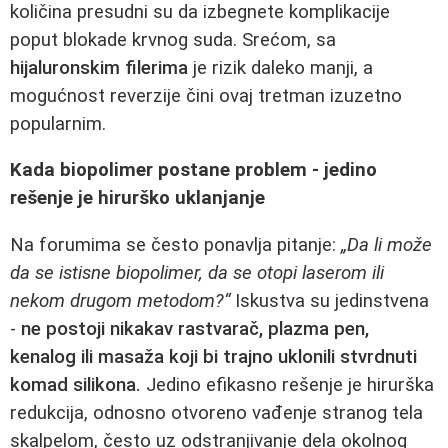
količina presudni su da izbegnete komplikacije
poput blokade krvnog suda. Srećom, sa
hijaluronskim filerima
je rizik daleko manji, a
mogućnost reverzije čini ovaj tretman izuzetno
popularnim.
Kada biopolimer postane problem - jedino
rešenje je hirurško uklanjanje
Na forumima se često ponavlja pitanje:
„Da li može
da se istisne biopolimer, da se otopi laserom ili
nekom drugom metodom?“
Iskustva su jedinstvena
-
ne postoji nikakav rastvarač, plazma pen,
kenalog ili masaža koji bi trajno uklonili stvrdnuti
komad silikona.
Jedino efikasno rešenje je hirurška
redukcija, odnosno otvoreno vađenje stranog tela
skalpelom, često uz odstranjivanje dela okolnog