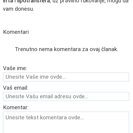
lifta
i
lipotransfera
, uz pravilno rukovanje, mogu da
vam donesu.
Komentari
Trenutno nema komentara za ovaj članak.
Vaše ime:
Vaš email:
Komentar: