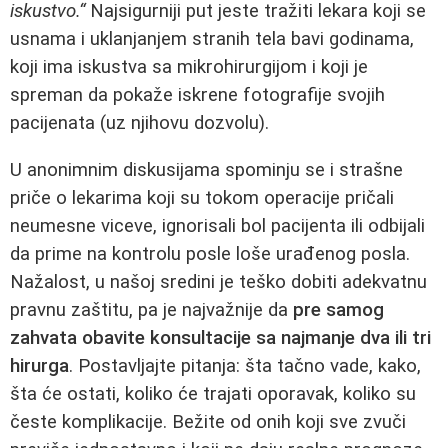
iskustvo.“
Najsigurniji put jeste tražiti lekara koji se
usnama i uklanjanjem stranih tela bavi godinama,
koji ima iskustva sa mikrohirurgijom i koji je
spreman da pokaže iskrene fotografije svojih
pacijenata (uz njihovu dozvolu).
U anonimnim diskusijama spominju se i strašne
priče o lekarima koji su tokom operacije pričali
neumesne viceve, ignorisali bol pacijenta ili odbijali
da prime na kontrolu posle loše urađenog posla.
Nažalost, u našoj sredini je teško dobiti adekvatnu
pravnu zaštitu, pa je najvažnije da
pre samog
zahvata obavite konsultacije sa najmanje dva ili tri
hirurga
. Postavljajte pitanja: šta tačno vade, kako,
šta će ostati, koliko će trajati oporavak, koliko su
česte komplikacije. Bežite od onih koji sve zvuči