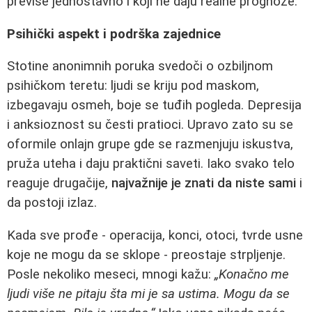
previše jednostavno i koji ne daju realne prognoze.
Psihički aspekt i podrška zajednice
Stotine anonimnih poruka svedoči o ozbiljnom
psihičkom teretu: ljudi se kriju pod maskom,
izbegavaju osmeh, boje se tuđih pogleda. Depresija
i anksioznost su česti pratioci. Upravo zato su se
oformile onlajn grupe gde se razmenjuju iskustva,
pruža uteha i daju praktični saveti. Iako svako telo
reaguje drugačije,
najvažnije je znati da niste sami
i
da postoji izlaz.
Kada sve prođe - operacija, konci, otoci, tvrde usne
koje ne mogu da se sklope - preostaje strpljenje.
Posle nekoliko meseci, mnogi kažu:
„Konačno me
ljudi više ne pitaju šta mi je sa ustima. Mogu da se