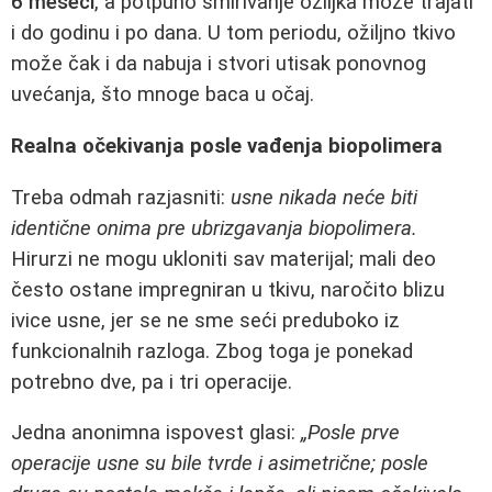
6 meseci
, a potpuno smirivanje oziljka može trajati
i do godinu i po dana. U tom periodu, ožiljno tkivo
može čak i da nabuja i stvori utisak ponovnog
uvećanja, što mnoge baca u očaj.
Realna očekivanja posle vađenja biopolimera
Treba odmah razjasniti:
usne nikada neće biti
identične onima pre ubrizgavanja biopolimera.
Hirurzi ne mogu ukloniti sav materijal; mali deo
često ostane impregniran u tkivu, naročito blizu
ivice usne, jer se ne sme seći preduboko iz
funkcionalnih razloga. Zbog toga je ponekad
potrebno dve, pa i tri operacije.
Jedna anonimna ispovest glasi:
„Posle prve
operacije usne su bile tvrde i asimetrične; posle