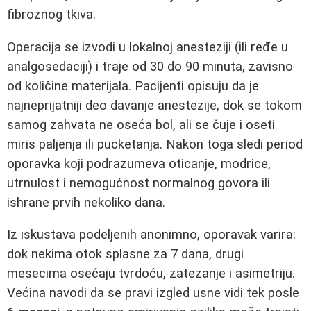
fibroznog tkiva.
Operacija se izvodi u lokalnoj anesteziji (ili ređe u
analgosedaciji) i traje od 30 do 90 minuta, zavisno
od količine materijala. Pacijenti opisuju da je
najneprijatniji deo davanje anestezije, dok se tokom
samog zahvata ne oseća bol, ali se čuje i oseti
miris paljenja ili pucketanja. Nakon toga sledi period
oporavka koji podrazumeva oticanje, modrice,
utrnulost i nemogućnost normalnog govora ili
ishrane prvih nekoliko dana.
Iz iskustava podeljenih anonimno, oporavak varira:
dok nekima otok splasne za 7 dana, drugi
mesecima osećaju tvrdoću, zatezanje i asimetriju.
Većina navodi da se pravi izgled usne vidi tek posle