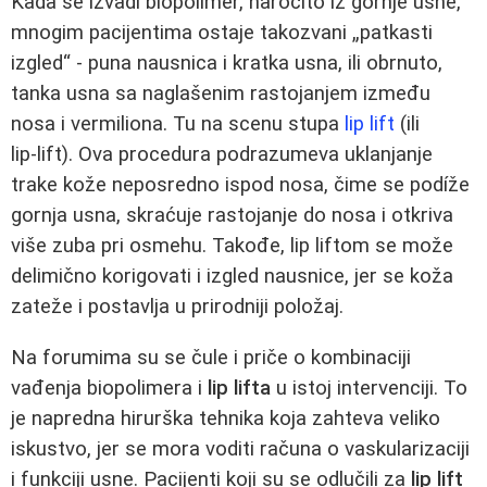
Kada se izvadi biopolimer, naročito iz gornje usne,
mnogim pacijentima ostaje takozvani „patkasti
izgled“ - puna nausnica i kratka usna, ili obrnuto,
tanka usna sa naglašenim rastojanjem između
nosa i vermiliona. Tu na scenu stupa
lip lift
(ili
lip‑lift). Ova procedura podrazumeva uklanjanje
trake kože neposredno ispod nosa, čime se podíže
gornja usna, skraćuje rastojanje do nosa i otkriva
više zuba pri osmehu. Takođe, lip liftom se može
delimično korigovati i izgled nausnice, jer se koža
zateže i postavlja u prirodniji položaj.
Na forumima su se čule i priče o kombinaciji
vađenja biopolimera i
lip lifta
u istoj intervenciji. To
je napredna hirurška tehnika koja zahteva veliko
iskustvo, jer se mora voditi računa o vaskularizaciji
i funkciji usne. Pacijenti koji su se odlučili za
lip lift