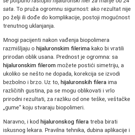
se potpuno rastopiti hijaluronski filer za manje od 24
sata
. To pruža ogromnu sigurnost: ako rezultat nije
po želji ili dođe do komplikacije, postoji mogućnost
trenutnog uklanjanja.
Mnogi pacijenti nakon vađenja biopolimera
razmišljaju o
hijaluronskim filerima
kako bi vratili
prirodan oblik usana. Prednost je ogromna: sa
hijaluronskim filerom
možete postići simetriju, a
ukoliko se nešto ne dopada, korekcija se izvodi
bezbolno i brzo. Uz to,
hijaluronskih filera
ima
različitih gustina, pa se mogu oblikovati i vrlo
prirodni rezultati, za razliku od one teške, veštačke
„gume“ koju stvaraju biopolimeri.
Naravno, i kod
hijaluronskog filera
treba birati
iskusnog lekara. Pravilna tehnika, dubina aplikacije i