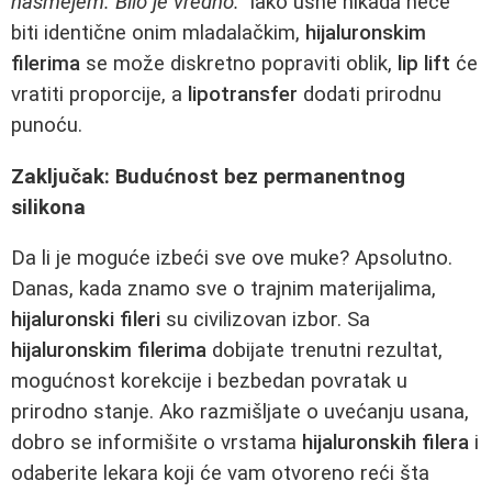
nasmejem. Bilo je vredno.“
Iako usne nikada neće
biti identične onim mladalačkim,
hijaluronskim
filerima
se može diskretno popraviti oblik,
lip lift
će
vratiti proporcije, a
lipotransfer
dodati prirodnu
punoću.
Zaključak: Budućnost bez permanentnog
silikona
Da li je moguće izbeći sve ove muke? Apsolutno.
Danas, kada znamo sve o trajnim materijalima,
hijaluronski fileri
su civilizovan izbor. Sa
hijaluronskim filerima
dobijate trenutni rezultat,
mogućnost korekcije i bezbedan povratak u
prirodno stanje. Ako razmišljate o uvećanju usana,
dobro se informišite o vrstama
hijaluronskih filera
i
odaberite lekara koji će vam otvoreno reći šta