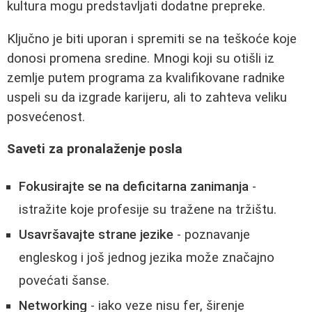
kultura mogu predstavljati dodatne prepreke.
Ključno je biti uporan i spremiti se na teškoće koje
donosi promena sredine. Mnogi koji su otišli iz
zemlje putem programa za kvalifikovane radnike
uspeli su da izgrade karijeru, ali to zahteva veliku
posvećenost.
Saveti za pronalaženje posla
Fokusirajte se na deficitarna zanimanja
-
istražite koje profesije su tražene na tržištu.
Usavršavajte strane jezike
- poznavanje
engleskog i još jednog jezika može značajno
povećati šanse.
Networking
- iako veze nisu fer, širenje