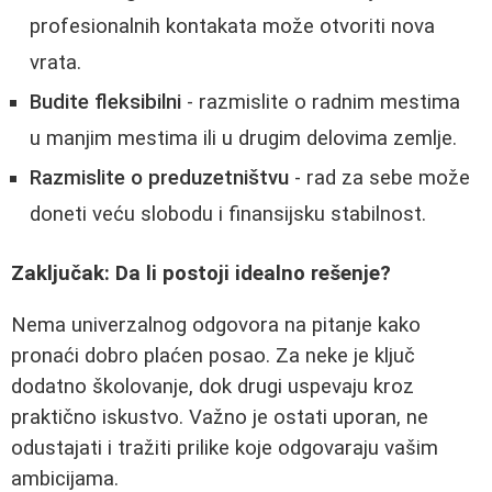
profesionalnih kontakata može otvoriti nova
vrata.
Budite fleksibilni
- razmislite o radnim mestima
u manjim mestima ili u drugim delovima zemlje.
Razmislite o preduzetništvu
- rad za sebe može
doneti veću slobodu i finansijsku stabilnost.
Zaključak: Da li postoji idealno rešenje?
Nema univerzalnog odgovora na pitanje kako
pronaći dobro plaćen posao. Za neke je ključ
dodatno školovanje, dok drugi uspevaju kroz
praktično iskustvo. Važno je ostati uporan, ne
odustajati i tražiti prilike koje odgovaraju vašim
ambicijama.