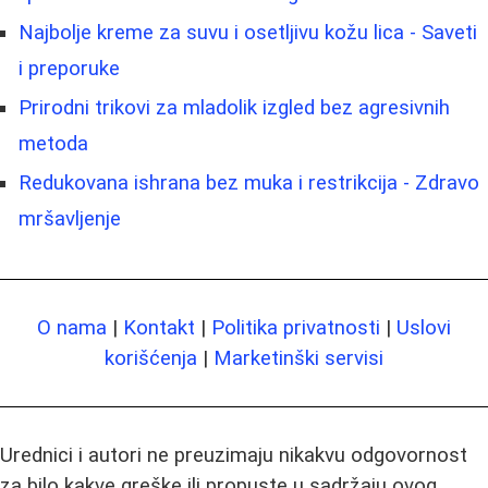
Najbolje kreme za suvu i osetljivu kožu lica - Saveti
i preporuke
Prirodni trikovi za mladolik izgled bez agresivnih
metoda
Redukovana ishrana bez muka i restrikcija - Zdravo
mršavljenje
O nama
|
Kontakt
|
Politika privatnosti
|
Uslovi
korišćenja
|
Marketinški servisi
Urednici i autori ne preuzimaju nikakvu odgovornost
za bilo kakve greške ili propuste u sadržaju ovog