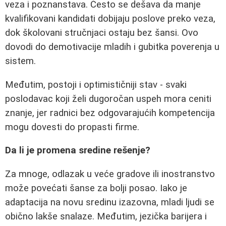
veza i poznanstava. Često se dešava da manje
kvalifikovani kandidati dobijaju poslove preko veza,
dok školovani stručnjaci ostaju bez šansi. Ovo
dovodi do demotivacije mladih i gubitka poverenja u
sistem.
Međutim, postoji i optimističniji stav - svaki
poslodavac koji želi dugoročan uspeh mora ceniti
znanje, jer radnici bez odgovarajućih kompetencija
mogu dovesti do propasti firme.
Da li je promena sredine rešenje?
Za mnoge, odlazak u veće gradove ili inostranstvo
može povećati šanse za bolji posao. Iako je
adaptacija na novu sredinu izazovna, mladi ljudi se
obično lakše snalaze. Međutim, jezička barijera i