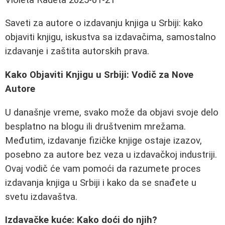
Saveti za autore o izdavanju knjiga u Srbiji: kako
objaviti knjigu, iskustva sa izdavačima, samostalno
izdavanje i zaštita autorskih prava.
Kako Objaviti Knjigu u Srbiji: Vodič za Nove
Autore
U današnje vreme, svako može da objavi svoje delo
besplatno na blogu ili društvenim mrežama.
Međutim, izdavanje fizičke knjige ostaje izazov,
posebno za autore bez veza u izdavačkoj industriji.
Ovaj vodič će vam pomoći da razumete proces
izdavanja knjiga u Srbiji i kako da se snađete u
svetu izdavaštva.
Izdavačke kuće: Kako doći do njih?