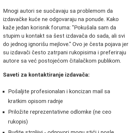
Mnogi autori se suočavaju sa problemom da
izdavačke kuće ne odgovaraju na ponude. Kako
kaže jedan korisnik foruma: "Pokušala sam da
stupim u kontakt sa šest izdavača do sada, ali svi
do jednog ignorišu mejlove." Ovo je česta pojava jer
su izdavači često zatrpani rukopisima i preferiraju
autore sa već postojećom čitalačkom publikom.
Saveti za kontaktiranje izdavača:
Pošaljite profesionalan i koncizan mail sa
kratkim opisom radnje
Priložite reprezentativne odlomke (ne ceo
rukopis)
Budite strpljivi - odgovori mogu stići i posle