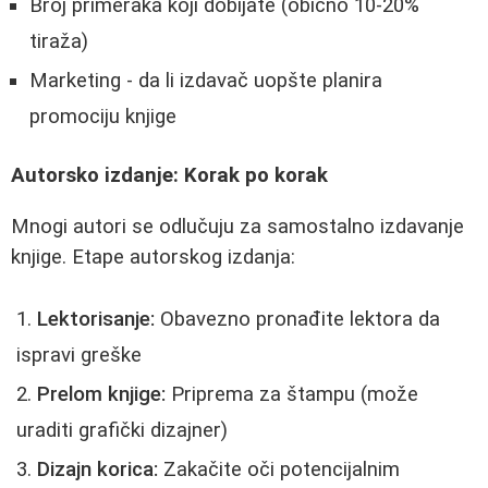
Broj primeraka koji dobijate (obično 10-20%
tiraža)
Marketing - da li izdavač uopšte planira
promociju knjige
Autorsko izdanje: Korak po korak
Mnogi autori se odlučuju za samostalno izdavanje
knjige. Etape autorskog izdanja:
Lektorisanje:
Obavezno pronađite lektora da
ispravi greške
Prelom knjige:
Priprema za štampu (može
uraditi grafički dizajner)
Dizajn korica:
Zakačite oči potencijalnim