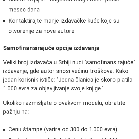
mesec dana
Kontaktirajte manje izdavačke kuće koje su
otvorenije za nove autore
Samofinansirajuće opcije izdavanja
Veliki broj izdavača u Srbiji nudi "samofinansirajuće"
izdavanje, gde autor snosi većinu troškova. Kako
jedan korisnik ističe: "Jedna članica je skoro platila
1.000 evra za objavljivanje svoje knjige."
Ukoliko razmišljate o ovakvom modelu, obratite
pažnju na:
Cenu štampe (varira od 300 do 1.000 evra)