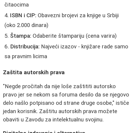
čitaocima
ISBN i CIP:
Obavezni brojevi za knjige u Srbiji
(oko 2.000 dinara)
Štampa:
Odaberite štampariju (cena varira)
Distribucija:
Najveći izazov - knjižare rade samo
sa pravnim licima
Zaštita autorskih prava
"Negde pročitah da nije loše zaštititi autorsko
pravo jer se nekom sa foruma desilo da se njegovo
delo našlo potpisano od strane druge osobe," ističe
jedan korisnik. Zaštitu autorskih prava možete
obaviti u Zavodu za intelektualnu svojinu.