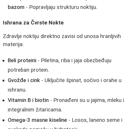
bazom
- Popravljaju strukturu noktiju.
Ishrana za Čvrste Nokte
Zdravlje noktiju direktno zavisi od unosa hranljivih
materija:
Beli proteini
- Piletina, riba i jaja obezbeđuju
potreban protein.
Gvožđe i cink
- Uključite špinat, sočivo i orahe u
ishranu.
Vitamin B i biotin
- Pronađeni su u jajima, mleku i
integralnim žitaricama.
Omega-3 masne kiseline
- Losos, laneno seme i