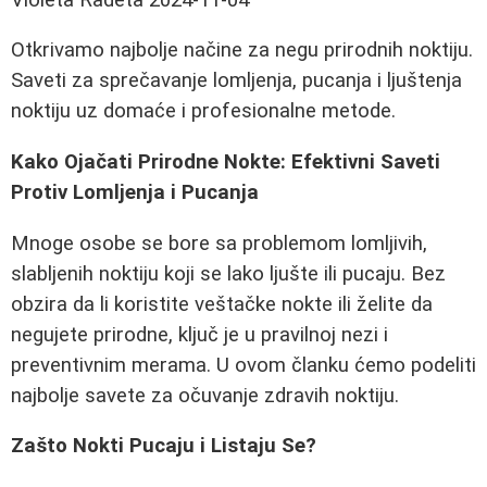
Otkrivamo najbolje načine za negu prirodnih noktiju.
Saveti za sprečavanje lomljenja, pucanja i ljuštenja
noktiju uz domaće i profesionalne metode.
Kako Ojačati Prirodne Nokte: Efektivni Saveti
Protiv Lomljenja i Pucanja
Mnoge osobe se bore sa problemom lomljivih,
slabljenih noktiju koji se lako ljušte ili pucaju. Bez
obzira da li koristite veštačke nokte ili želite da
negujete prirodne, ključ je u pravilnoj nezi i
preventivnim merama. U ovom članku ćemo podeliti
najbolje savete za očuvanje zdravih noktiju.
Zašto Nokti Pucaju i Listaju Se?