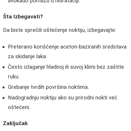
avokado pomažu u hidrataciji.
Šta Izbegavati?
Da biste sprečili oštećenje noktiju, izbegavajte:
Preterano korišćenje aceton-baziranih sredstava
za skidanje laka.
Često izlaganje hladnoj ili suvoj klimi bez zaštite
ruku.
Grebanje tvrdih površina noktima.
Nadogradnju noktiju ako su prirodni nokti već
oštećeni.
Zaključak