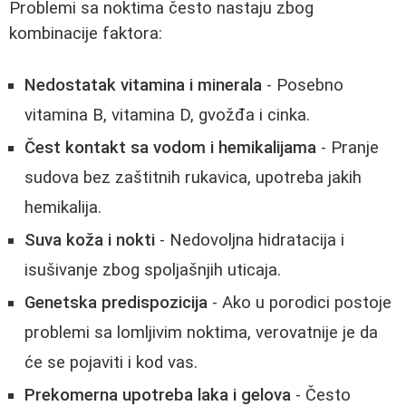
Problemi sa noktima često nastaju zbog
kombinacije faktora:
Nedostatak vitamina i minerala
- Posebno
vitamina B, vitamina D, gvožđa i cinka.
Čest kontakt sa vodom i hemikalijama
- Pranje
sudova bez zaštitnih rukavica, upotreba jakih
hemikalija.
Suva koža i nokti
- Nedovoljna hidratacija i
isušivanje zbog spoljašnjih uticaja.
Genetska predispozicija
- Ako u porodici postoje
problemi sa lomljivim noktima, verovatnije je da
će se pojaviti i kod vas.
Prekomerna upotreba laka i gelova
- Često