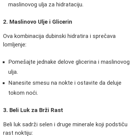
maslinovog ulja za hidrataciju.
2. Maslinovo Ulje i Glicerin
Ova kombinacija dubinski hidratira i sprečava
lomljenje:
Pomešajte jednake delove glicerina i maslinovog
ulja.
Nanesite smesu na nokte i ostavite da deluje
tokom noći.
3. Beli Luk za Brži Rast
Beli luk sadrži selen i druge minerale koji podstiču
rast noktiju: