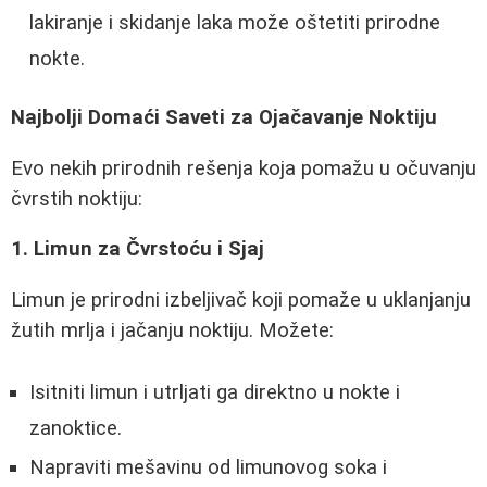
lakiranje i skidanje laka može oštetiti prirodne
nokte.
Najbolji Domaći Saveti za Ojačavanje Noktiju
Evo nekih prirodnih rešenja koja pomažu u očuvanju
čvrstih noktiju:
1. Limun za Čvrstoću i Sjaj
Limun je prirodni izbeljivač koji pomaže u uklanjanju
žutih mrlja i jačanju noktiju. Možete:
Isitniti limun i utrljati ga direktno u nokte i
zanoktice.
Napraviti mešavinu od limunovog soka i