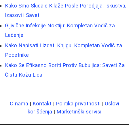
Kako Smo Skidale Kilaže Posle Porodjaja: Iskustva,
Izazovi i Saveti
Gljivične Infekcije Noktiju: Kompletan Vodič za
Lečenje
Kako Napisati i Izdati Knjigu: Kompletan Vodič za
Početnike
Kako Se Efikasno Boriti Protiv Bubuljica: Saveti Za
Čistu Kožu Lica
O nama
|
Kontakt
|
Politika privatnosti
|
Uslovi
korišćenja
|
Marketinški servisi