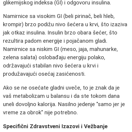
glikemijskog indeksa (GI) i odgovoru insulina.
Namirnice sa visokim GI (beli pirinač, beli hleb,
krompir) brzo podižu nivo šećera u krvi, što izaziva
jak otkaz insulina. Insulin brzo obara šećer, što
rezultira padom energije i pojačanom gladi.
Namirnice sa niskim GI (meso, jaja, mahunarke,
zelena salata) oslobađaju energiju polako,
održavajući stabilan nivo šećera u krvi i
produžavajući osećaj zasićenosti.
Ako se ne osećate gladni uveče, to je znak da je
vaš metabolizam u balansu i da ste tokom dana
uneli dovoljno kalorija. Nasilno jedenje "samo jer je
vreme za obrok" nije potrebno.
Specifični Zdravstveni Izazovi i Vežbanje