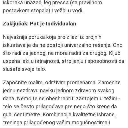
iskoraka unazad, leg pressa (sa pravilnom
postavkom stopala) i vežbi u vodi.
Zaključak: Put je Individualan
Najvažnija poruka koja proizilazi iz brojnih
iskustava je da ne postoji univerzalno rešenje. Ono
što radi za jednog, ne mora raditi za drugog. Ključ
uspeha leži u istrajnosti, strpljenju i sposobnosti da
slušate svoje telo.
Započnite malim, održivim promenama. Zamenite
jednu nezdravu naviku jednom zdravom svakog
dana. Nemojte se obeshrabriti zastojem u težini -
telo se često prilagođava pre nego što krene da
gubi centimetre. Kombinacija kvalitetne ishrane,
treninga prilagođenog vašim mogućnostima i