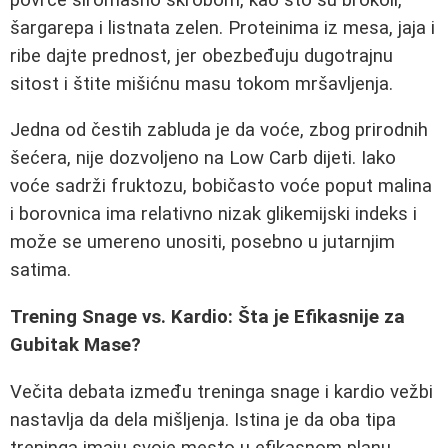
šargarepa i listnata zelen. Proteinima iz mesa, jaja i
ribe dajte prednost, jer obezbeđuju dugotrajnu
sitost i štite mišićnu masu tokom mršavljenja.
Jedna od čestih zabluda je da voće, zbog prirodnih
šećera, nije dozvoljeno na Low Carb dijeti. Iako
voće sadrži fruktozu, bobičasto voće poput malina
i borovnica ima relativno nizak glikemijski indeks i
može se umereno unositi, posebno u jutarnjim
satima.
Trening Snage vs. Kardio: Šta je Efikasnije za
Gubitak Mase?
Večita debata između treninga snage i kardio vežbi
nastavlja da dela mišljenja. Istina je da oba tipa
treninga imaju svoje mesto u efikasnom planu