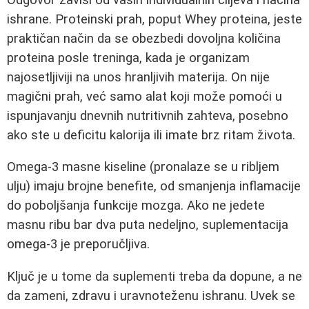
ishrane. Proteinski prah, poput Whey proteina, jeste
praktičan način da se obezbedi dovoljna količina
proteina posle treninga, kada je organizam
najosetljiviji na unos hranljivih materija. On nije
magični prah, već samo alat koji može pomoći u
ispunjavanju dnevnih nutritivnih zahteva, posebno
ako ste u deficitu kalorija ili imate brz ritam života.
Omega-3 masne kiseline (pronalaze se u ribljem
ulju) imaju brojne benefite, od smanjenja inflamacije
do poboljšanja funkcije mozga. Ako ne jedete
masnu ribu bar dva puta nedeljno, suplementacija
omega-3 je preporučljiva.
Ključ je u tome da suplementi treba da dopune, a ne
da zameni, zdravu i uravnoteženu ishranu. Uvek se