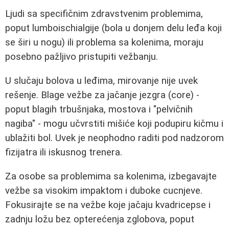
Ljudi sa specifičnim zdravstvenim problemima,
poput lumboischialgije (bola u donjem delu leđa koji
se širi u nogu) ili problema sa kolenima, moraju
posebno pažljivo pristupiti vežbanju.
U slučaju bolova u leđima, mirovanje nije uvek
rešenje. Blage vežbe za jačanje jezgra (core) -
poput blagih trbušnjaka, mostova i "pelvičnih
nagiba" - mogu učvrstiti mišiće koji podupiru kičmu i
ublažiti bol. Uvek je neophodno raditi pod nadzorom
fizijatra ili iskusnog trenera.
Za osobe sa problemima sa kolenima, izbegavajte
vežbe sa visokim impaktom i duboke cucnjeve.
Fokusirajte se na vežbe koje jačaju kvadricepse i
zadnju ložu bez opterećenja zglobova, poput