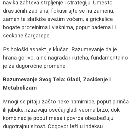
navika zahteva strpljenje i strategiju. Umesto
drastičnih zabrana, fokusirajte se na zamenu:
zamenite slatkiše svežim voćem, a grickalice
bogate proteinima i vlaknima, poput badema ili
seckane šargarepe.
Psihološki aspekt je kĺučan. Razumevanje da je
hrana gorivo, a ne nagrada ili uteha, fundamentalno
je za dugoročne promene.
Razumevanje Svog Tela: Gladi, Zasićenje i
Metabolizam
Mnogi se pitaju zašto neke namirnice, poput pirinča
ili jabuke, izazivaju osećaj gladi veoma brzo, dok
kombinacije poput mesa i povrća obezbeđuju
dugotrajnu sitost. Odgovor leži u indeksu