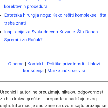
korektivnih procedura
Estetska hirurgija nogu: Kako rešiti komplekse i šta
treba znati
Inspiracija za Svakodnevno Kuvanje: Šta Danas
Spremiti za Ručak?
O nama
|
Kontakt
|
Politika privatnosti
|
Uslovi
korišćenja
|
Marketinški servisi
Urednici i autori ne preuzimaju nikakvu odgovornost
za bilo kakve greške ili propuste u sadržaju ovog
sajta. Informacije sadržane na ovom sajtu pružaju se