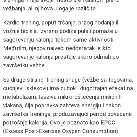
vežbanja, ali njihova uloga je različita.
Kardio trening, poput trčanja, brzog hodanja ili
vožnje bicikla, izvrsno podiže puls i pomaže u
sagorevanju kalorija tokom same aktivnosti.
Međutim, njegov najveći nedostatak je što
sagorevanje kalorija prestaje skoro odmah po
završetku vežbe.
Sa druge strane, trening snage (vežbe sa tegovima,
cucnjevi, sklekovi) ima dubok i dugotrajan efekat na
metabolizam. Izaziva mikro-oštećenja mišićnih
vlakana, čija popravka zahteva energiju i nakon
završetka treninga, produžavajući period povećane
potrošnje kalorija. Ovo je poznato kao EPOC
(Excess Post-Exercise Oxygen Consumption)