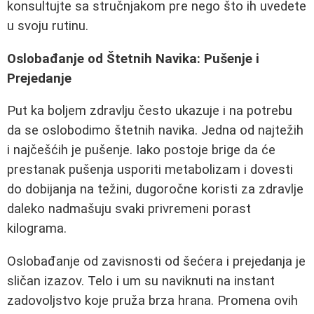
konsultujte sa stručnjakom pre nego što ih uvedete
u svoju rutinu.
Oslobađanje od Štetnih Navika: Pušenje i
Prejedanje
Put ka boljem zdravlju često ukazuje i na potrebu
da se oslobodimo štetnih navika. Jedna od najtežih
i najčešćih je pušenje. Iako postoje brige da će
prestanak pušenja usporiti metabolizam i dovesti
do dobijanja na težini, dugoročne koristi za zdravlje
daleko nadmašuju svaki privremeni porast
kilograma.
Oslobađanje od zavisnosti od šećera i prejedanja je
sličan izazov. Telo i um su naviknuti na instant
zadovoljstvo koje pruža brza hrana. Promena ovih