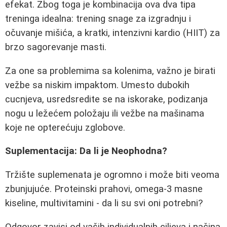
efekat. Zbog toga je kombinacija ova dva tipa
treninga idealna: trening snage za izgradnju i
očuvanje mišića, a kratki, intenzivni kardio (HIIT) za
brzo sagorevanje masti.
Za one sa problemima sa kolenima, važno je birati
vežbe sa niskim impaktom. Umesto dubokih
cucnjeva, usredsredite se na iskorake, podizanja
nogu u ležećem položaju ili vežbe na mašinama
koje ne opterećuju zglobove.
Suplementacija: Da li je Neophodna?
Tržište suplemenata je ogromno i može biti veoma
zbunjujuće. Proteinski prahovi, omega-3 masne
kiseline, multivitamini - da li su svi oni potrebni?
Odgovor zavisi od vaših individualnih ciljeva i načina