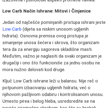
Low Carb Način Ishrane: Mitovi i Činjenice
Jedan od najčešće pominjanih pristupa ishrani jeste
Low Carb
(dijeta sa niskim unosom ugljenih
hidrata). Osnovna premisa ovog pristupa je
smanjenje unosa šećera i skrova, što organizam
tera da za energiju sagoreva skladišne masti.
Međutim, važno je naglasiti da svaki organizam je
drugačiji i ono što funkcioniše za jednu osobu ne
mora nužno delovati kod druge.
Ključ Low Carb ishrane leži u balansu. Nije reč o
potpunom izbacivanju ugljenih hidrata, već o
njihovom pažljivom odabiru i kontrolisanom unosu.
Umesto pirea i belog hleba, usredsredite se na
povrće siromašno skrobom, kao što su brokoli,