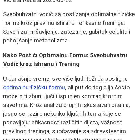
Sveobuhvatni vodič za postizanje optimalne fizičke
forme kroz pravilnu ishranu i efikasne treninge.
Saveti za mršavljenje, zatezanje, gubitak celulita i
poboljšanje metabolizma.
Kako Postići Optimalnu Formu: Sveobuhvatni
Vodič kroz Ishranu i Trening
U današnje vreme, sve više ljudi teži da postigne
optimalnu fizičku formu
, ali put do tog cilja često
može biti zbunjujući i ispunjen kontradiktornim
savetima. Kroz analizu brojnih iskustava i pitanja,
jasno se nazire nekoliko ključnih tema koje se
ponavljaju: efikasnost različitih dijeta, važnost
pravilnog treninga, suočavanje sa zdravstvenim
izazovima i psihološki aspekti promene navika.