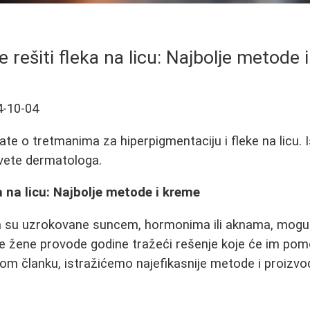
 rešiti fleka na licu: Najbolje metode 
4-10-04
te o tretmanima za hiperpigmentaciju i fleke na licu. Is
vete dermatologa.
a na licu: Najbolje metode i kreme
da su uzrokovane suncem, hormonima ili aknama, mogu 
e žene provode godine tražeći rešenje koje će im pom
om članku, istražićemo najefikasnije metode i proizvod