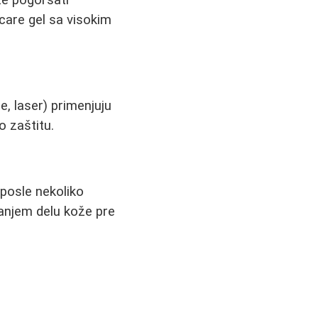
ocare gel sa visokim
e, laser) primenjuju
o zaštitu.
 posle nekoliko
anjem delu kože pre