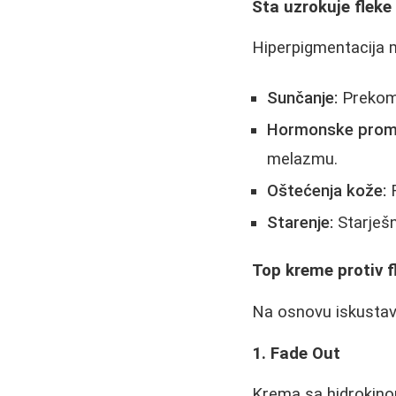
Šta uzrokuje fleke 
Hiperpigmentacija mo
Sunčanje:
Prekome
Hormonske prom
melazmu.
Oštećenja kože:
F
Starenje:
Starješn
Top kreme protiv f
Na osnovu iskustava
1. Fade Out
Krema sa hidrokinon