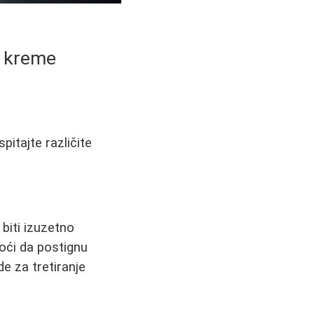
i kreme
pitajte različite
biti izuzetno
oći da postignu
e za tretiranje