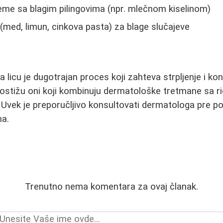
eme sa blagim pilingovima (npr. mlečnom kiselinom)
 (med, limun, cinkova pasta) za blage slučajeve
a licu je dugotrajan proces koji zahteva strpljenje i ko
 postižu oni koji kombinuju dermatološke tretmane sa 
Uvek je preporučljivo konsultovati dermatologa pre po
na.
Trenutno nema komentara za ovaj članak.