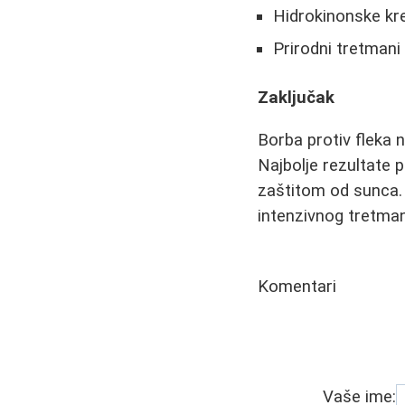
Hidrokinonske kr
Prirodni tretmani
Zaključak
Borba protiv fleka n
Najbolje rezultate
zaštitom od sunca. 
intenzivnog tretma
Komentari
Vaše ime: