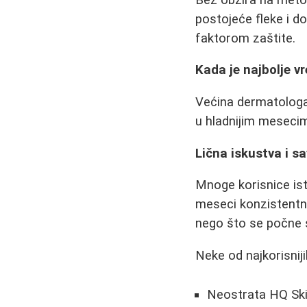
postojeće fleke i d
faktorom zaštite.
Kada je najbolje 
Većina dermatologa s
u hladnijim mesecim
Lična iskustva i sa
Mnoge korisnice isti
meseci konzistentn
nego što se počne
Neke od najkorisnij
Neostrata HQ Ski