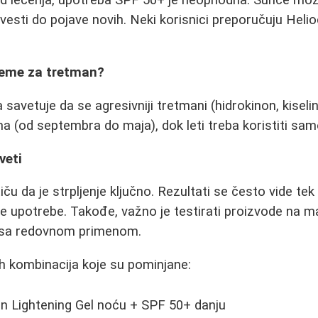
ovesti do pojave novih. Neki korisnici preporučuju Heli
vreme za tretman?
avetuje da se agresivniji tretmani (hidrokinon, kiselin
a (od septembra do maja), dok leti treba koristiti sam
veti
ču da je strpljenje ključno. Rezultati se često vide tek
e upotrebe. Takođe, važno je testirati proizvode na m
 sa redovnom primenom.
ih kombinacija koje su pominjane:
n Lightening Gel noću + SPF 50+ danju