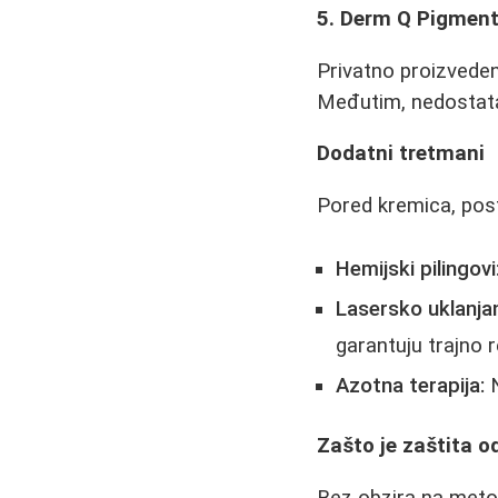
5. Derm Q Pigment
Privatno proizveden
Međutim, nedostata
Dodatni tretmani
Pored kremica, posto
Hemijski pilingovi
Lasersko uklanjan
garantuju trajno r
Azotna terapija:
N
Zašto je zaštita o
Bez obzira na meto