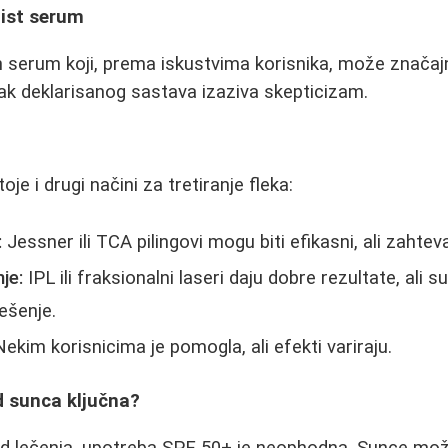
ist serum
 serum koji, prema iskustvima korisnika, može značajno
k deklarisanog sastava izaziva skepticizam.
je i drugi načini za tretiranje fleka:
:
Jessner ili TCA pilingovi mogu biti efikasni, ali zahtev
je:
IPL ili fraksionalni laseri daju dobre rezultate, ali su
ešenje.
ekim korisnicima je pomogla, ali efekti variraju.
d sunca ključna?
d lečenja, upotreba SPF 50+ je neophodna. Sunce mož