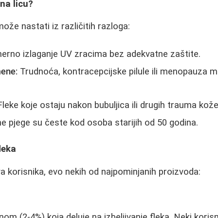
na licu?
že nastati iz različitih razloga:
rno izlaganje UV zracima bez adekvatne zaštite.
ene:
Trudnoća, kontracepcijske pilule ili menopauza m
leke koje ostaju nakon bubuljica ili drugih trauma kože
e pjege su česte kod osoba starijih od 50 godina.
leka
 korisnika, evo nekih od najpominjanih proizvoda:
om (2-4%) koja deluje na izbeljivanje fleka. Neki koris