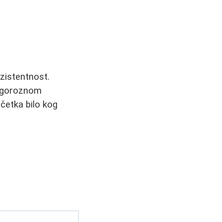
nzistentnost.
rigoroznom
četka bilo kog