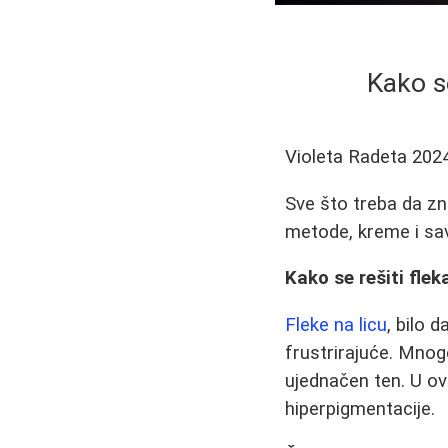
Kako se
Violeta Radeta
202
Sve što treba da zna
metode, kreme i sa
Kako se rešiti flek
Fleke na licu
, bilo 
frustrirajuće. Mnog
ujednačen ten. U ov
hiperpigmentacije.