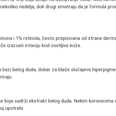
 nekoliko nedelja, dok drugi smatraju da je formula pr
nona i 1% retinola, često prepisivana od strane derma
e izazvati iritaciju kod osetljive kože.
a bazi belog duda, dobar za blaže slučajeve hiperpigme
riraju.
e koja sadrži ekstrakt belog duda. Nekim korisnicima da
oj upotrebi.