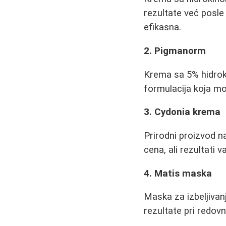
rezultate već posle
efikasna.
2. Pigmanorm
Krema sa 5% hidroki
formulacija koja mož
3. Cydonia krema
Prirodni proizvod n
cena, ali rezultati va
4. Matis maska
Maska za izbeljivanj
rezultate pri redovn