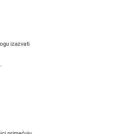
ogu izazvati
.
nici primećuju