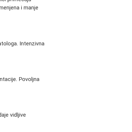
omenjena i manje
tologa. Intenzivna
ntacije. Povoljna
je vidljive