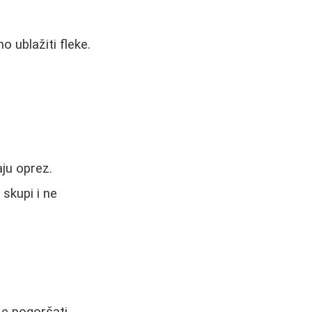
 ublažiti fleke.
aju oprez.
 skupi i ne
e pogoršati