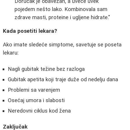
Doručak je obavezan, a uveče uvek
pojedem nešto lako. Kombinovala sam
zdrave masti, proteine i ugljene hidrate."
Kada posetiti lekara?
Ako imate sledeće simptome, savetuje se poseta
lekaru:
Nagli gubitak težine bez razloga
Gubitak apetita koji traje duže od nedelju dana
Problemi sa varenjem
Osećaj umora i slabosti
Neredovni ciklus kod žena
Zaključak