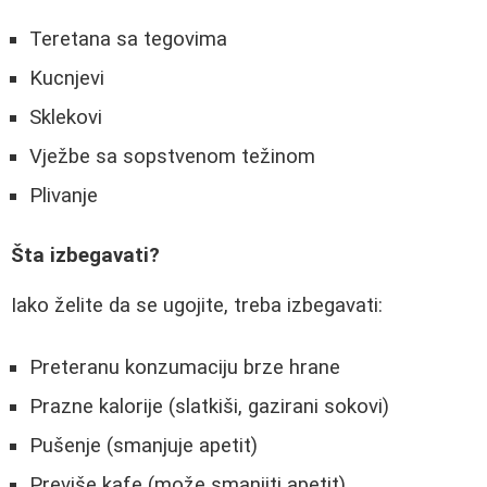
Teretana sa tegovima
Kucnjevi
Sklekovi
Vježbe sa sopstvenom težinom
Plivanje
Šta izbegavati?
Iako želite da se ugojite, treba izbegavati:
Preteranu konzumaciju brze hrane
Prazne kalorije (slatkiši, gazirani sokovi)
Pušenje (smanjuje apetit)
Previše kafe (može smanjiti apetit)