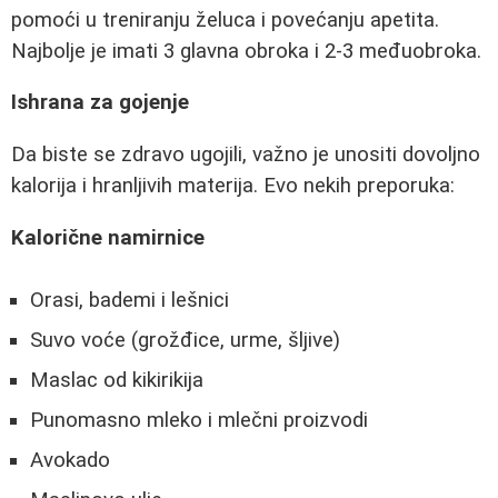
pomoći u treniranju želuca i povećanju apetita.
Najbolje je imati 3 glavna obroka i 2-3 međuobroka.
Ishrana za gojenje
Da biste se zdravo ugojili, važno je unositi dovoljno
kalorija i hranljivih materija. Evo nekih preporuka:
Kalorične namirnice
Orasi, bademi i lešnici
Suvo voće (grožđice, urme, šljive)
Maslac od kikirikija
Punomasno mleko i mlečni proizvodi
Avokado