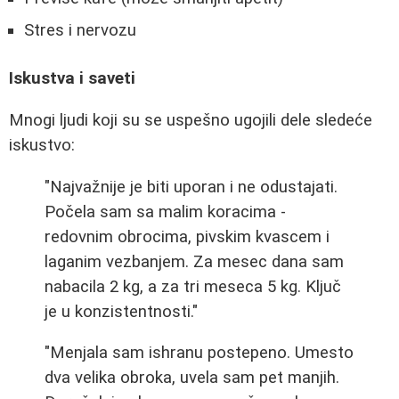
Stres i nervozu
Iskustva i saveti
Mnogi ljudi koji su se uspešno ugojili dele sledeće
iskustvo:
"Najvažnije je biti uporan i ne odustajati.
Počela sam sa malim koracima -
redovnim obrocima, pivskim kvascem i
laganim vezbanjem. Za mesec dana sam
nabacila 2 kg, a za tri meseca 5 kg. Ključ
je u konzistentnosti."
"Menjala sam ishranu postepeno. Umesto
dva velika obroka, uvela sam pet manjih.