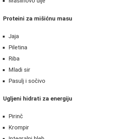
Maslinovo ulje
Proteini za mišićnu masu
Jaja
Piletina
Riba
Mladi sir
Pasulj i sočivo
Ugljeni hidrati za energiju
Pirinč
Krompir
Integralni hleb