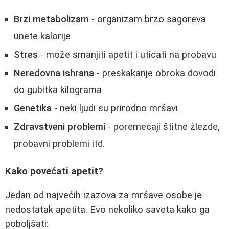
Brzi metabolizam
- organizam brzo sagoreva
unete kalorije
Stres
- može smanjiti apetit i uticati na probavu
Neredovna ishrana
- preskakanje obroka dovodi
do gubitka kilograma
Genetika
- neki ljudi su prirodno mršavi
Zdravstveni problemi
- poremećaji štitne žlezde,
probavni problemi itd.
Kako povećati apetit?
Jedan od najvećih izazova za mršave osobe je
nedostatak apetita. Evo nekoliko saveta kako ga
poboljšati: