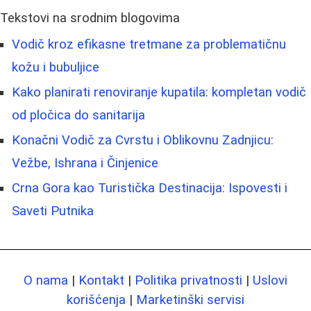
Tekstovi na srodnim blogovima
Vodič kroz efikasne tretmane za problematičnu
kožu i bubuljice
Kako planirati renoviranje kupatila: kompletan vodič
od pločica do sanitarija
Konačni Vodič za Cvrstu i Oblikovnu Zadnjicu:
Vežbe, Ishrana i Činjenice
Crna Gora kao Turistička Destinacija: Ispovesti i
Saveti Putnika
O nama
|
Kontakt
|
Politika privatnosti
|
Uslovi
korišćenja
|
Marketinški servisi