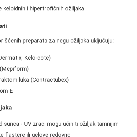
 keloidnih i hipertrofičnih ožiljaka
ati
rišćenih preparata za negu ožiljaka uključuju:
(Dermatix, Kelo-cote)
i (Mepiform)
traktom luka (Contractubex)
nom E
ljaka
od sunca - UV zraci mogu učiniti ožiljak tamnijim
ke flastere ili gelove redovno