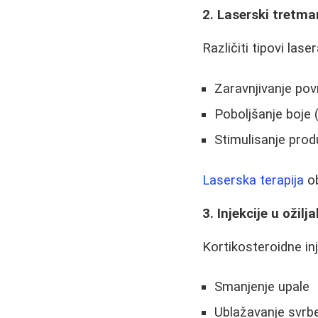
2. Laserski tretma
Različiti tipovi lase
Zaravnjivanje povr
Poboljšanje boje 
Stimulisanje prod
Laserska terapija
ob
3. Injekcije u ožilja
Kortikosteroidne inj
Smanjenje upale
Ublažavanje svrb