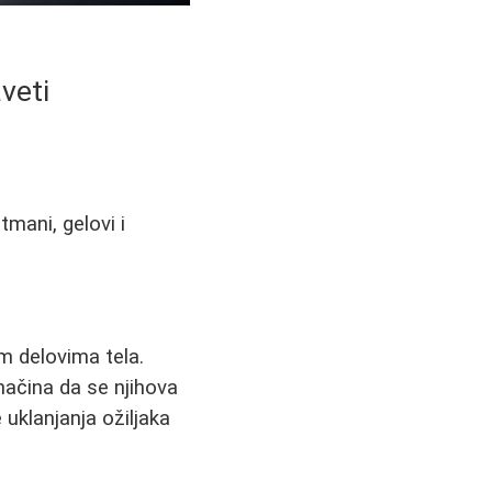
veti
tmani, gelovi i
im delovima tela.
 načina da se njihova
 uklanjanja ožiljaka