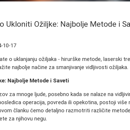
o Ukloniti Ožiljke: Najbolje Metode i Sa
4-10-17
te o uklanjanju ožiljaka - hirurške metode, laserski tre
ažite najbolje načine za smanjivanje vidljivosti ožiljaka.
ke: Najbolje Metode i Saveti
zazov za mnoge ljude, posebno kada se nalaze na vidljiv
posledica operacija, povreda ili opekotina, postoji više
U ovom članku ćemo detaljno razmotriti različite metode
vete za njihovu negu.