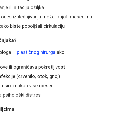
e ili iritaciju ožiljka
 proces izblednjivanja može trajati mesecima
kako biste poboljšali cirkulaciju
učnjaka?
loga ili
plastičnog hirurga
ako:
love ili ograničava pokretljivost
fekcije (crvenilo, otok, gnoj)
ja širiti nakon više meseci
a psihološki distres
iljcima