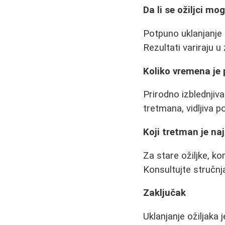
Da li se ožiljci mo
Potpuno uklanjanje 
Rezultati variraju u 
Koliko vremena je 
Prirodno izblednjiv
tretmana, vidljiva p
Koji tretman je naj
Za stare ožiljke, ko
Konsultujte stručn
Zaključak
Uklanjanje ožiljaka 