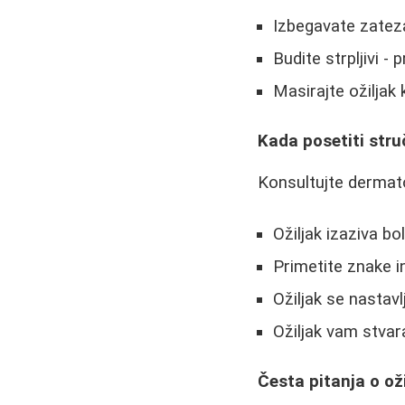
Izbegavate zatezanj
Budite strpljivi -
Masirajte ožiljak 
Kada posetiti str
Konsultujte dermato
Ožiljak izaziva bo
Primetite znake in
Ožiljak se nastavl
Ožiljak vam stvar
Česta pitanja o ož