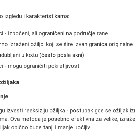
po izgledu i karakteristikama:
jci - izbočeni, ali ograničeni na područje rane
no izraženi ožiljci koji se šire izvan granica originalne
- udubljeni u kožu (često posle akni)
ci - mogu ograničiti pokretljivost
ožiljaka
anje
gu izvesti reeksiziju ožiljka - postupak gde se ožiljak i
ima. Ova metoda je posebno efektivna za velike, izraže
iljak obično bude tanji i manje uočljiv.