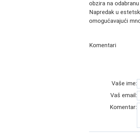
obzira na odabranu m
Napredak u estetskoj
omogućavajući mno
Komentari
Vaše ime:
Vaš email:
Komentar: