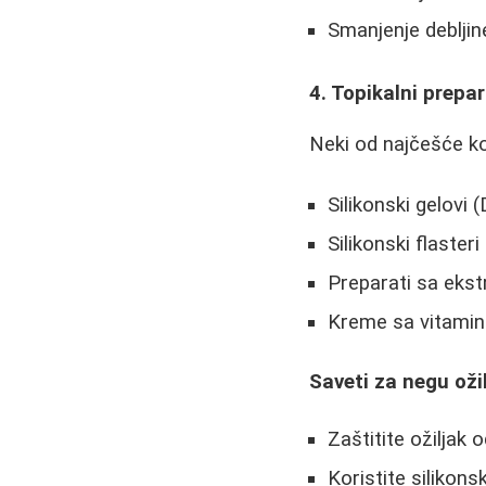
Smanjenje debljine
4. Topikalni prepar
Neki od najčešće ko
Silikonski gelovi 
Silikonski flaster
Preparati sa eks
Kreme sa vitami
Saveti za negu oži
Zaštitite ožiljak 
Koristite silikons