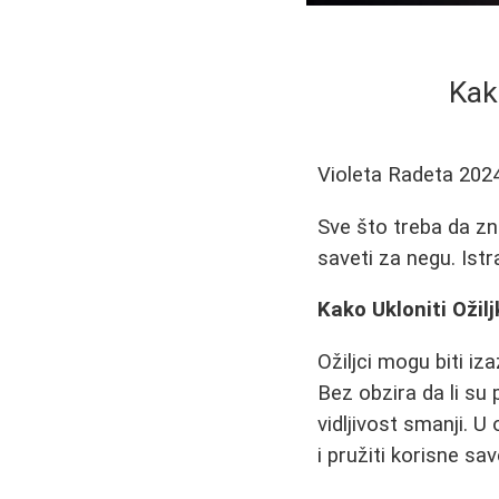
Kak
Violeta Radeta
202
Sve što treba da zna
saveti za negu. Istr
Kako Ukloniti Ožilj
Ožiljci mogu biti i
Bez obzira da li su 
vidljivost smanji. 
i pružiti korisne sa