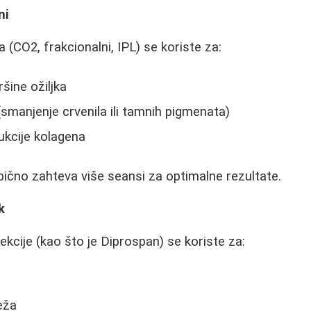
ni
ra (CO2, frakcionalni, IPL) se koriste za:
šine ožiljka
(smanjenje crvenila ili tamnih pigmenata)
ukcije kolagena
ično zahteva više seansi za optimalne rezultate.
k
ekcije (kao što je Diprospan) se koriste za:
eža