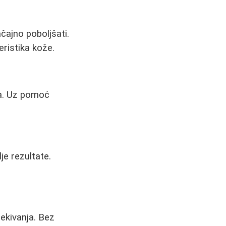
čajno poboljšati.
teristika kože.
na. Uz pomoć
je rezultate.
čekivanja. Bez