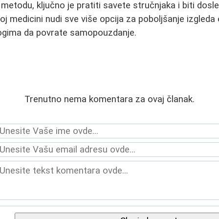
etodu, ključno je pratiti savete stručnjaka i biti dosl
 medicini nudi sve više opcija za poboljšanje izgleda o
gima da povrate samopouzdanje.
Trenutno nema komentara za ovaj članak.