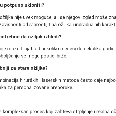
gu potpuno ukloniti?
ožiljka nije uvek moguće, ali se njegov izgled može zna
zavisnosti od starosti, tipa ožiljka i individualnih karak
potrebno da ožiljak izbledi?
anje može trajati od nekoliko meseci do nekoliko godi
oboljšanja se mogu postići brže.
bolji za stare ožiljke?
mbinacija hirurških i laserskih metoda često daje najbol
jaka za personalizovane preporuke.
je kompleksan proces koji zahteva strpljenje i realna o