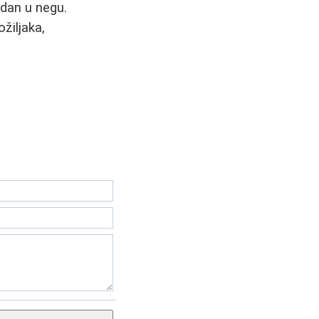
edan u negu.
žiljaka,