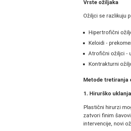
Vrste ožiljaka
Ožiljci se razlikuju 
Hipertrofični ožil
Keloidi - prekomer
Atrofični ožiljci 
Kontrakturni ožilj
Metode tretiranja 
1. Hirurško uklanj
Plastični hirurzi mo
zatvori finim šavov
intervencije, novi ož