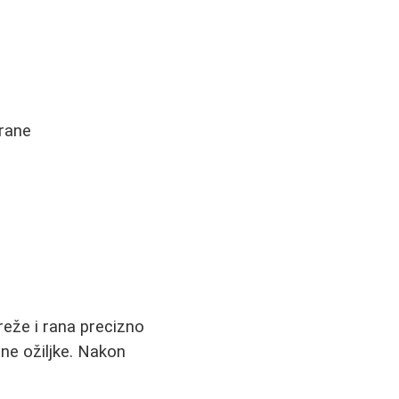
 rane
zreže i rana precizno
ne ožiljke. Nakon