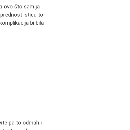
a ovo što sam ja
prednost isticu to
omplikacija bi bila
vite pa to odmah i