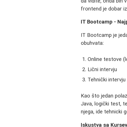
da vidite, onda bih 
frontend je dobar i
IT Bootcamp - Naj
IT Bootcamp je jedan
obuhvata:
Online testove (l
Lični intervju
Tehnički intervju
Kao što jedan polaz
Java, logički test, t
njega, ide tehnicki 
Iskustva sa Kurse