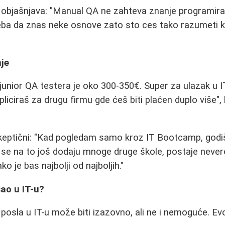
k objašnjava: "Manual QA ne zahteva znanje programira
ba da znas neke osnove zato sto ces tako razumeti ko
je
junior QA testera je oko 300-350€. Super za ulazak u 
iciraš za drugu firmu gde ćeš biti plaćen duplo više",
keptični: "Kad pogledam samo kroz IT Bootcamp, god
 se na to još dodaju mnoge druge škole, postaje neve
o je bas najbolji od najboljih."
ao u IT-u?
posla u IT-u može biti izazovno, ali ne i nemoguće. Ev