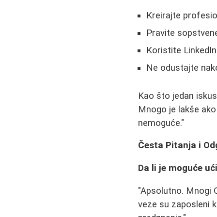
Kreirajte profesi
Pravite sopstvene
Koristite LinkedI
Ne odustajte nako
Kao što jedan iskus
Mnogo je lakše ako 
nemoguće."
Česta Pitanja i Od
Da li je moguće uć
"Apsolutno. Mnogi Q
veze su zaposleni ka