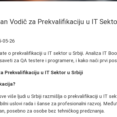
n Vodič za Prekvalifikaciju u IT Sektor
5-05-26
te o prekvalifikaciji u IT sektor u Srbiji. Analiza IT B
saveti za QA testere i programere, i kako naći prvi posa
 Prekvalifikaciju u IT Sektor u Srbiji
kacija?
 više ljudi u Srbiji razmišlja o prekvalifikaciji u IT sek
sibilni uslovi rada i šanse za profesionalni razvoj. Među
jasan, posebno za osobe bez tehničkog predznanja.