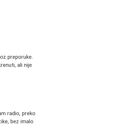
roz preporuke.
nuti, ali nije
sam radio, preko
zike, bez imalo