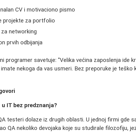
onalan CV i motivaciono pismo
 projekte za portfolio
n za networking
n prvih odbijanja
ni programer savetuje: "Velika većina zaposlenja ide k
imate nekoga da vas usmeri. Bez preporuke je teško kre
govori
i u IT bez predznanja?
A testeri dolaze iz drugih oblasti. U jednoj firmi gde 
o QA nekoliko devojaka koje su studirale filozofiju, je