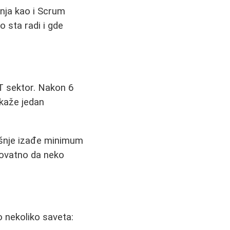
nja kao i Scrum
 sta radi i gde
IT sektor. Nakon 6
 kaže jedan
išnje izađe minimum
rovatno da neko
o nekoliko saveta: