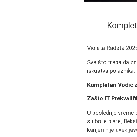
Kompleta
Violeta Radeta
202
Sve što treba da zna
iskustva polaznika, 
Kompletan Vodič za
Zašto IT Prekvalifi
U poslednje vreme sve
su bolje plate, flek
karijeri nije uvek 