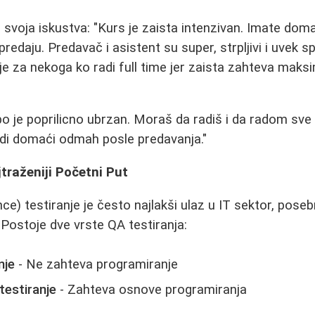
 svoja iskustva: "Kurs je zaista intenzivan. Imate dom
predaju. Predavač i asistent su super, strpljivi i uvek
ije za nekoga ko radi full time jer zaista zahteva maks
o je poprilicno ubrzan. Moraš da radiš i da radom sve
adi domaći odmah posle predavanja."
jtraženiji Početni Put
ce) testiranje je često najlakši ulaz u IT sektor, pos
 Postoje dve vrste QA testiranja:
nje
- Ne zahteva programiranje
estiranje
- Zahteva osnove programiranja