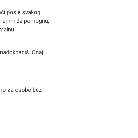
aći posle svakog
 spremni da pomognu,
imalnu
 nadoknadiš. Onaj
ebno za osobe bez