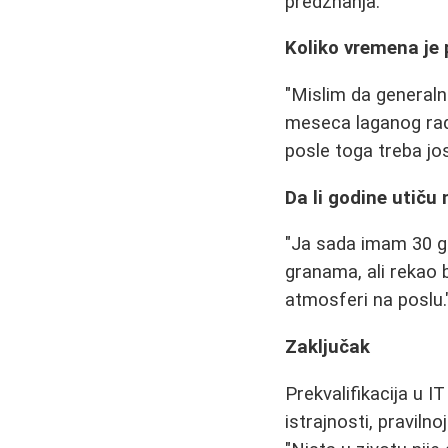
predznanja."
Koliko vremena je 
"Mislim da generaln
meseca laganog rad
posle toga treba jo
Da li godine utiču
"Ja sada imam 30 go
granama, ali rekao 
atmosferi na poslu.
Zaključak
Prekvalifikacija u IT
istrajnosti, praviln