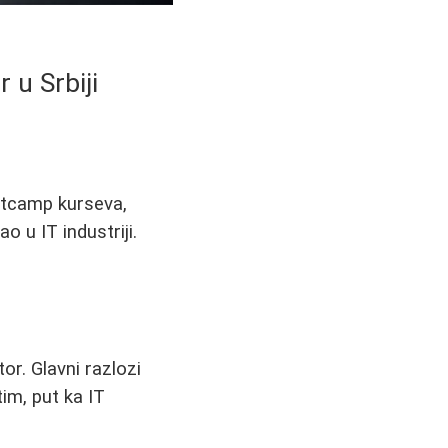
 u Srbiji
ootcamp kurseva,
o u IT industriji.
tor. Glavni razlozi
tim, put ka IT