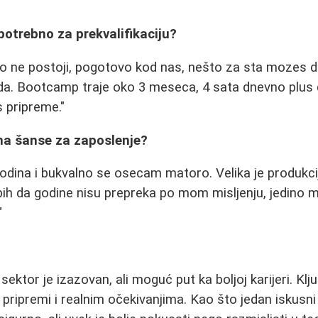
potrebno za prekvalifikaciju?
o ne postoji, pogotovo kod nas, nešto za sta mozes d
a. Bootcamp traje oko 3 meseca, 4 sata dnevno plus 
s pripreme."
 na šanse za zaposlenje?
dina i bukvalno se osecam matoro. Velika je produkcij
bih da godine nisu prepreka po mom misljenju, jedino 
"
 sektor je izazovan, ali moguć put ka boljoj karijeri. Klj
oj pripremi i realnim očekivanjima. Kao što jedan iskus