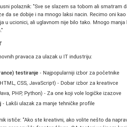
kusni polaznik: "Sve se slazem sa tobom ali smatram d
e da se dobije i na mnogo laksi nacin. Recimo oni kao 
a u ucionici, ali uglavnom nije bilo tako. Mnogo manja k
."
T
ovnih pravaca za ulazak u IT industriju:
ance) testiranje
- Najpopularniji izbor za početnike
HTML, CSS, JavaScript) - Dobar izbor za kreativce
ava, PHP, Python) - Za one koji vole logičke izazove
j
- Lakši ulazak za manje tehničke profile
ik ističe: "Ako ste kreativni, ako volite nešto da napra