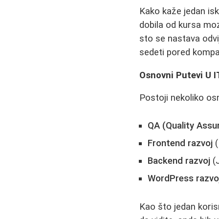
Kako kaže jedan is
dobila od kursa moz
sto se nastava odvij
sedeti pored kompa
Osnovni Putevi U I
Postoji nekoliko osn
QA (Quality Assur
Frontend razvoj
(
Backend razvoj
(J
WordPress razvo
Kao što jedan korisn