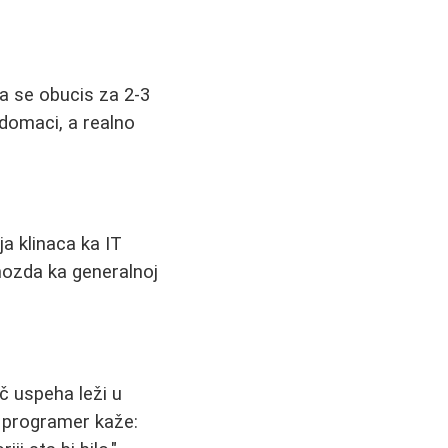
a se obucis za 2-3
domaci, a realno
a klinaca ka IT
mozda ka generalnoj
uč uspeha leži u
ni programer kaže: