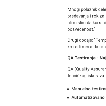
Mnogi polaznik dele
predavanja i rok za 
ali mislim da kurs n
posvecenost."
Drugi dodaje: "Temp
ko radi mora da ur
QA Testiranje - Na
QA (Quality Assuran
tehničkog iskustva.
Manuelno testira
Automatizovano t