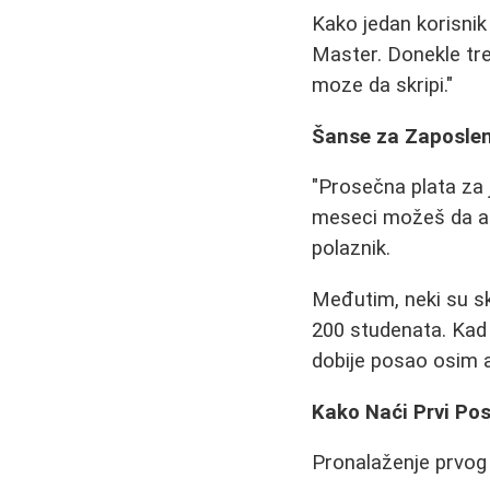
Kako jedan korisni
Master. Donekle tre
moze da skripi."
Šanse za Zaposlen
"Prosečna plata za 
meseci možeš da apl
polaznik.
Međutim, neki su s
200 studenata. Kad
dobije posao osim ak
Kako Naći Prvi Pos
Pronalaženje prvog 