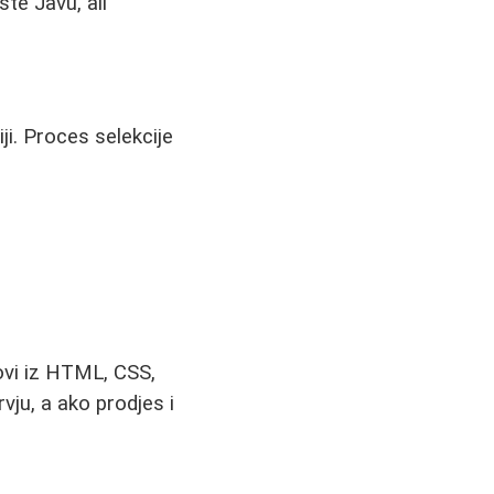
te Javu, ali
ji. Proces selekcije
tovi iz HTML, CSS,
rvju, a ako prodjes i