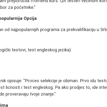
vam preporučila frontend kurs. QA testeri većinom koris
zbor za početnike."
popularnija Opcija
 od najpopularnijih programa za prekvalifikaciju u Srbi
ogički testovi, test engleskog jezika)
nik opisuje: "Proces selekcije je obiman. Prvo idu tes
est licnosti i test engleskog. Pa ako prodjes to, ide inte
gde proveravaju tvoje znanje."
vima