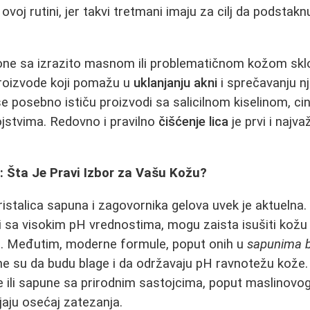
 ovoj rutini, jer takvi tretmani imaju za cilj da podsta
 one sa izrazito masnom ili problematičnom kožom skl
 proizvode koji pomažu u
uklanjanju akni
i sprečavanju n
se posebno ističu proizvodi sa salicilnom kiselinom, ci
ojstvima. Redovno i pravilno
čišćenje lica
je prvi i najva
n: Šta Je Pravi Izbor za Vašu Kožu?
stalica sapuna i zagovornika gelova uvek je aktuelna. 
 sa visokim pH vrednostima, mogu zaista isušiti kožu i
loj. Međutim, moderne formule, poput onih u
sapunima 
ane su da budu blage i da održavaju pH ravnotežu kože. 
 ili sapune sa prirodnim sastojcima, poput maslinovog 
jaju osećaj zatezanja.