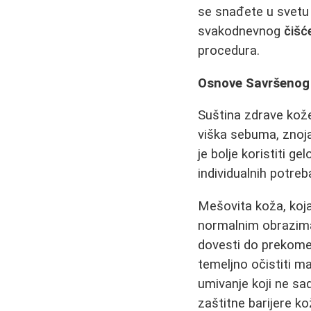
se snađete u svetu 
svakodnevnog
čišć
procedura.
Osnove Savršeno
Suština zdrave kože
viška sebuma, znoja
je bolje koristiti g
individualnih potreb
Mešovita koža, koja
normalnim obrazima
dovesti do prekome
temeljno očistiti m
umivanje koji ne sa
zaštitne barijere 