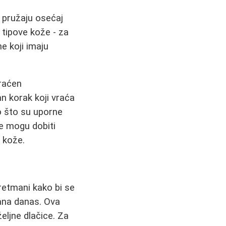
, pružaju osećaj
 tipove kože - za
e koji imaju
praćen
 korak koji vraća
ao što su uporne
se mogu dobiti
 kože.
tretmani kako bi se
mana danas. Ova
eljne dlačice. Za