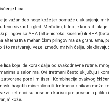
išćenje Lica
e je važan deo nege kože jer pomaže u uklanjanju mrtvi
ju tenu sivkast izgled. Međutim, bitno je koristiti blage 
ski pilingovi sa AHA (alfa-hidroksi kiseline) ili BHA (beta
na alternativa mehaničkim pilingovima sa granulama, p
o što rastvaraju veze između mrtvih ćelija, olakšavajuć
e lica
koje ide korak dalje od svakodnevne rutine, mnog
manima u salonima. Ovi tretmani često uključuju i kora
ju zatvorene pore i mitiseri. Kombinacija ovakvog
čišćen
aski bogatih mineralima ili tretmana kisikom može kož
vakvi tretmani su posebno korisni pre posebnih prilika i
anja" kože.