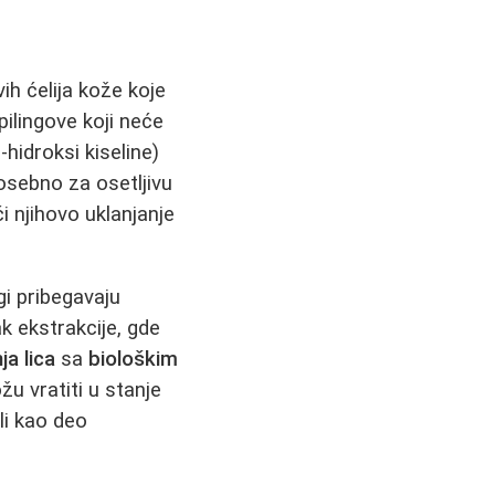
h ćelija kože koje
pilingove koji neće
-hidroksi kiseline)
osebno za osetljivu
i njihovo uklanjanje
i pribegavaju
k ekstrakcije, gde
ja lica
sa
biološkim
u vratiti u stanje
li kao deo