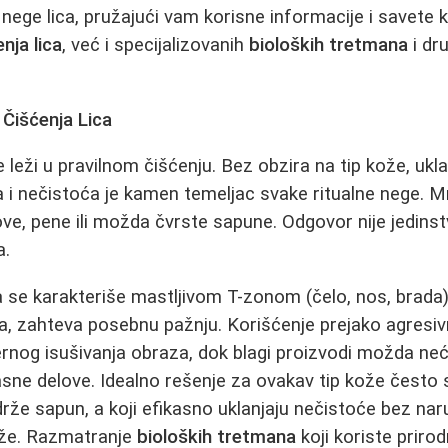
nege lica, pružajući vam korisne informacije i savete 
enja lica
, već i specijalizovanih
bioloških tretmana
i dr
g
Čišćenja Lica
 leži u pravilnom čišćenju. Bez obzira na tip kože, ukl
 i nečistoća je kamen temeljac svake ritualne nege. Mno
elove, pene ili možda čvrste sapune. Odgovor nije jedinst
a.
 se karakteriše mastljivom T-zonom (čelo, nos, brada) i
, zahteva posebnu pažnju. Korišćenje prejako agresi
rnog isušivanja obraza, dok blagi proizvodi možda ne
asne delove. Idealno rešenje za ovakav tip kože često s
drže sapun, a koji efikasno uklanjaju nečistoće bez na
kože. Razmatranje
bioloških tretmana
koji koriste prir