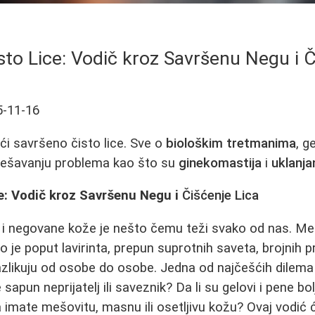
to Lice: Vodič kroz Savršenu Negu i Č
5-11-16
ći savršeno čisto lice. Sve o
biološkim tretmanima
, g
rešavanju problema kao što su
ginekomastija
i
uklanja
e: Vodič kroz Savršenu Negu i
Čišćenje Lica
e i negovane kože je nešto čemu teži svako od nas. Me
je poput lavirinta, prepun suprotnih saveta, brojnih pr
azlikuju od osobe do osobe. Jedna od najčešćih dilema
je sapun neprijatelj ili saveznik? Da li su gelovi i pene b
 imate mešovitu, masnu ili osetljivu kožu? Ovaj vodi