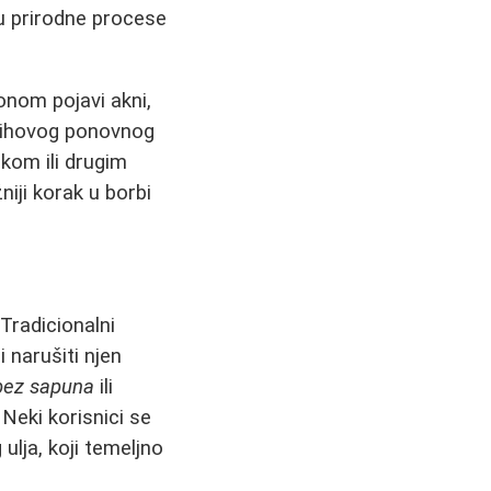
knu prirodne procese
onom pojavi akni,
jihovog ponovnog
nkom ili drugim
žniji korak u borbi
Tradicionalni
 narušiti njen
bez sapuna
ili
Neki korisnici se
ulja, koji temeljno