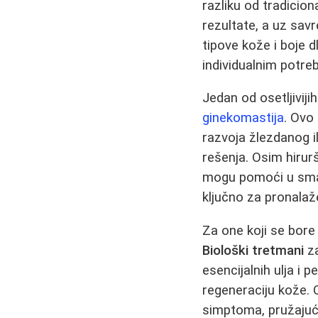
razliku od tradicion
rezultate, a uz savr
tipove kože i boje 
individualnim potre
Jedan od osetljiviji
ginekomastija
. Ovo
razvoja žlezdanog i
rešenja. Osim hirurš
mogu pomoći u sman
ključno za pronala
Za one koji se bore
Biološki tretmani
z
esencijalnih ulja i 
regeneraciju kože. 
simptoma, pružajuć