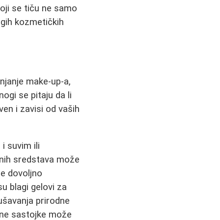
koji se tiču ne samo
ugih kozmetičkih
anjanje make-up-a,
gi se pitaju da li
ven i zavisi od vaših
 suvim ili
vnih sredstava može
će dovoljno
u blagi gelovi za
rušavanja prirodne
odne sastojke može