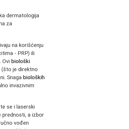
ska dermatologija
na za
ivaju na korišćenju
ima - PRP) ili
. Ovi
biološki
 (što je direktno
lini. Snaga
bioloških
alno invazivnim
te se i laserski
e prednosti, a izbor
Stručno vođen