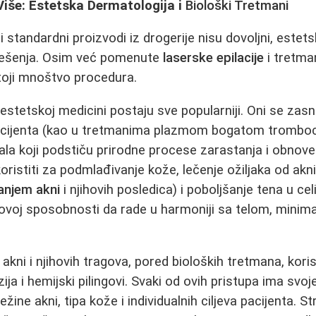
Više: Estetska Dermatologija i
Biološki Tretmani
standardni proizvodi iz drogerije nisu dovoljni, estet
 rešenja. Osim već pomenute
laserske epilacije
i tretma
toji mnoštvo procedura.
estetskoj medicini postaju sve popularniji. Oni se zasn
pacijenta (kao u tretmanima plazmom bogatom trombocit
jala koji podstiču prirodne procese zarastanja i obnove
istiti za podmlađivanje kože, lečenje ožiljaka od akni
anjem akni
i njihovih posledica) i poboljšanje tena u ce
hovoj sposobnosti da rade u harmoniji sa telom, minim
 akni i njihovih tragova, pored bioloških tretmana, koris
ja i hemijski pilingovi. Svaki od ovih pristupa ima svoj
težine akni, tipa kože i individualnih ciljeva pacijenta. 