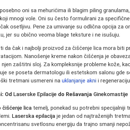
 posebno oni sa mehurićima ili blagim piling granulama
koji mnogi vole. Oni su često formulirani za specifične
čak osetljivu. Pene za umivanje su odlična opcija za on
ožu, jer su obično veoma blage teksture i ne isušuju.
 da čak i najbolji proizvod za čišćenje lica mora biti 
atacijom. Nanošenje kreme nakon čišćenja je obavezan
ja njen zaštitni sloj. Za kompleksnije probleme kože, k
avetuje se poseta dermatologu ili estetskom salonu gde 
loški tretmani usmereni na
uklanjanje akni
i regeneraciju
ni: Od
Laserske Epilacije
do Rešavanja
Ginekomastije
o
čišćenje lica
temelj, ponekad su potrebni specijalniji 
blemi.
Laserska epilacija
je jedan od najtraženijih tret
oncentrisanu svetlosnu energiju da trajno smanji nepož