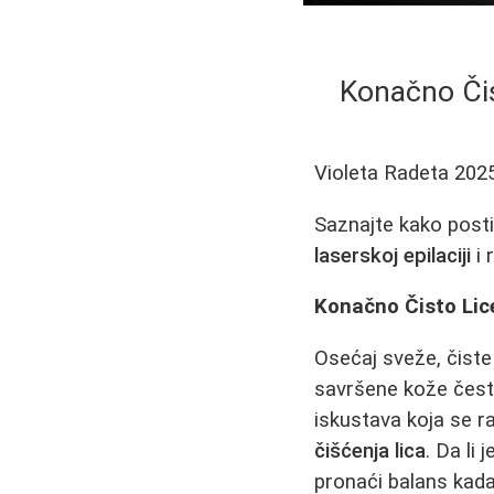
Konačno Čis
Violeta Radeta
202
Saznajte kako posti
laserskoj epilaciji
i 
Konačno Čisto Lic
Osećaj sveže, čist
savršene kože često 
iskustava koja se r
čišćenja lica
. Da li 
pronaći balans kada