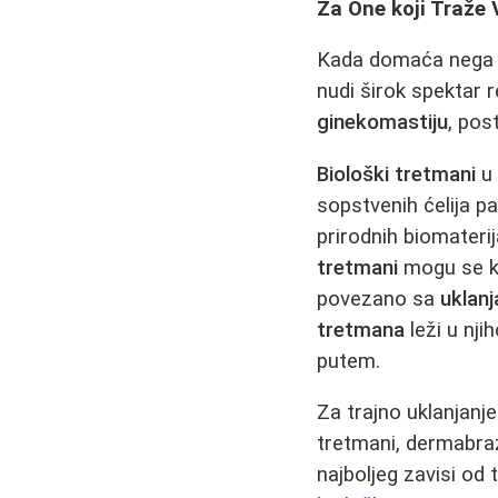
Za One koji Traže 
Kada domaća nega i 
nudi širok spektar
ginekomastiju
, pos
Biološki tretmani
u 
sopstvenih ćelija 
prirodnih biomateri
tretmani
mogu se kor
povezano sa
uklanj
tretmana
leži u nji
putem.
Za trajno uklanjanje
tretmani, dermabrazi
najboljeg zavisi od 