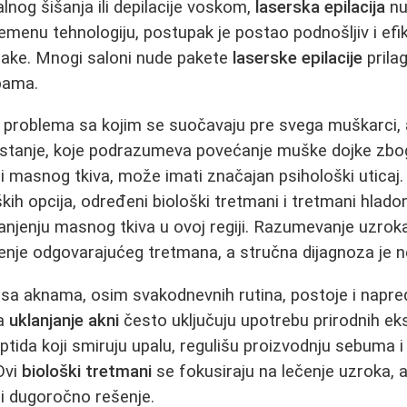
alnog šišanja ili depilacije voskom,
laserska epilacija
nu
emenu tehnologiju, postupak je postao podnošljiv i efik
dlake. Mnogi saloni nude pakete
laserske epilacije
prila
bama.
h problema sa kojim se suočavaju pre svega muškarci, al
 stanje, koje podrazumeva povećanje muške dojke zb
li masnog tkiva, može imati značajan psihološki uticaj
kih opcija, određeni biološki tretmani i tretmani hladom
jenju masnog tkiva u ovoj regiji. Razumevanje uzroka
ženje odgovarajućeg tretmana, a stručna dijagnoza je 
 sa aknama, osim svakodnevnih rutina, postoje i napred
a
uklanjanje akni
često uključuju upotrebu prirodnih ek
peptida koji smiruju upalu, regulišu proizvodnju sebuma 
Ovi
biološki tretmani
se fokusiraju na lečenje uzroka,
i dugoročno rešenje.