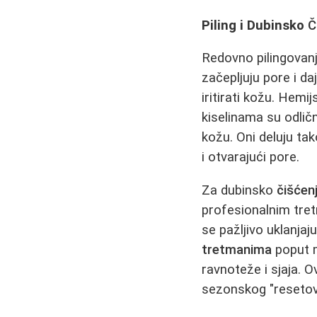
Piling i Dubinsko
Č
Redovno pilingovanj
začepljuju pore i da
iritirati kožu. Hemij
kiselinama su odlič
kožu. Oni deluju tak
i otvarajući pore.
Za dubinsko
čišćenj
profesionalnim tret
se pažljivo uklanja
tretmanima
poput m
ravnoteže i sjaja. O
sezonskog "resetov