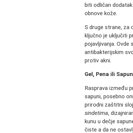
biti odličan dodatak
obnove kože.
S druge strane, za
ključno je uključiti
pojavljivanja. Ovde 
antibakterijskim sv
protiv akni.
Gel, Pena ili Sapu
Rasprava između pri
sapuni, posebno oni
prirodni zaštitni s
sindetima
, dizajnir
kunu u dečje sapune
čiste a da ne ostavl