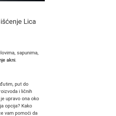
išćenje Lica
elovima, sapunima,
nje akni
.
đutim, put do
oizvoda i ličnih
 je upravo ona oko
olja opcija? Kako
ć će vam pomoći da