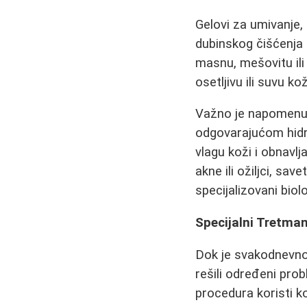
Gelovi za umivanje,
dubinskog čišćenja 
masnu, mešovitu ili 
osetljivu ili suvu k
Važno je napomenuti
odgovarajućom hidr
vlagu koži i obnavl
akne ili ožiljci, s
specijalizovani bio
Specijalni Tretma
Dok je svakodnevn
rešili određeni pro
procedura koristi k