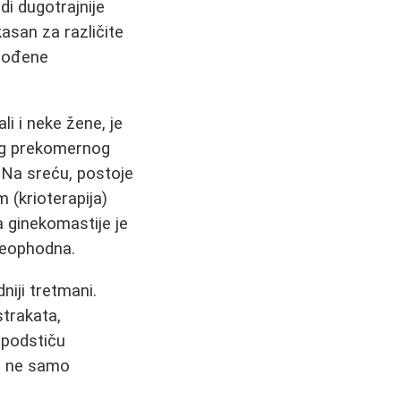
di dugotrajnije
asan za različite
gođene
i i neke žene, je
og prekomernog
. Na sreću, postoje
 (krioterapija)
 ginekomastije je
neophodna.
niji tretmani.
strakata,
i podstiču
 a ne samo