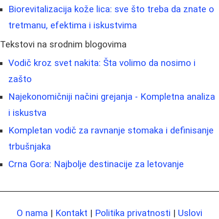
Biorevitalizacija kože lica: sve što treba da znate o
tretmanu, efektima i iskustvima
Tekstovi na srodnim blogovima
Vodič kroz svet nakita: Šta volimo da nosimo i
zašto
Najekonomičniji načini grejanja - Kompletna analiza
i iskustva
Kompletan vodič za ravnanje stomaka i definisanje
trbušnjaka
Crna Gora: Najbolje destinacije za letovanje
O nama
|
Kontakt
|
Politika privatnosti
|
Uslovi