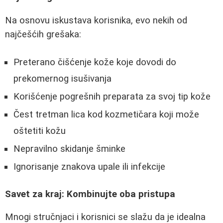
Na osnovu iskustava korisnika, evo nekih od
najčešćih grešaka:
Preterano čišćenje kože koje dovodi do
prekomernog isušivanja
Korišćenje pogrešnih preparata za svoj tip kože
Čest tretman lica kod kozmetičara koji može
oštetiti kožu
Nepravilno skidanje šminke
Ignorisanje znakova upale ili infekcije
Savet za kraj: Kombinujte oba pristupa
Mnogi stručnjaci i korisnici se slažu da je idealna