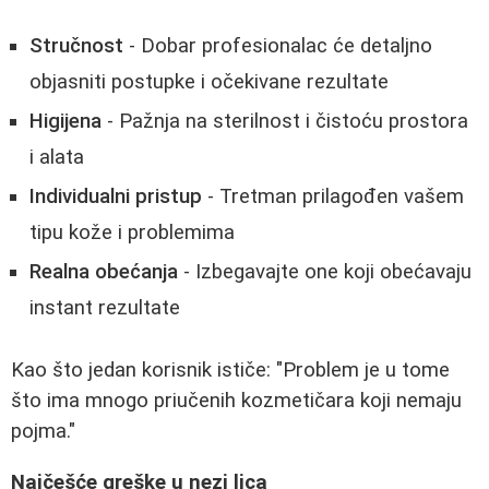
Stručnost
- Dobar profesionalac će detaljno
objasniti postupke i očekivane rezultate
Higijena
- Pažnja na sterilnost i čistoću prostora
i alata
Individualni pristup
- Tretman prilagođen vašem
tipu kože i problemima
Realna obećanja
- Izbegavajte one koji obećavaju
instant rezultate
Kao što jedan korisnik ističe: "Problem je u tome
što ima mnogo priučenih kozmetičara koji nemaju
pojma."
Najčešće greške u nezi lica