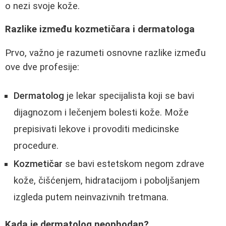
o nezi svoje kože.
Razlike između kozmetičara i dermatologa
Prvo, važno je razumeti osnovne razlike između
ove dve profesije:
Dermatolog
je lekar specijalista koji se bavi
dijagnozom i lečenjem bolesti kože. Može
prepisivati lekove i provoditi medicinske
procedure.
Kozmetičar
se bavi estetskom negom zdrave
kože, čišćenjem, hidratacijom i poboljšanjem
izgleda putem neinvazivnih tretmana.
Kada je dermatolog neophodan?