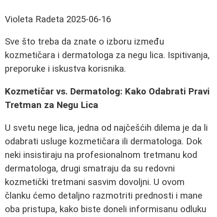
Violeta Radeta
2025-06-16
Sve što treba da znate o izboru između
kozmetičara i dermatologa za negu lica. Ispitivanja,
preporuke i iskustva korisnika.
Kozmetičar vs. Dermatolog: Kako Odabrati Pravi
Tretman za Negu Lica
U svetu nege lica, jedna od najčešćih dilema je da li
odabrati usluge kozmetičara ili dermatologa. Dok
neki insistiraju na profesionalnom tretmanu kod
dermatologa, drugi smatraju da su redovni
kozmetički tretmani sasvim dovoljni. U ovom
članku ćemo detaljno razmotriti prednosti i mane
oba pristupa, kako biste doneli informisanu odluku