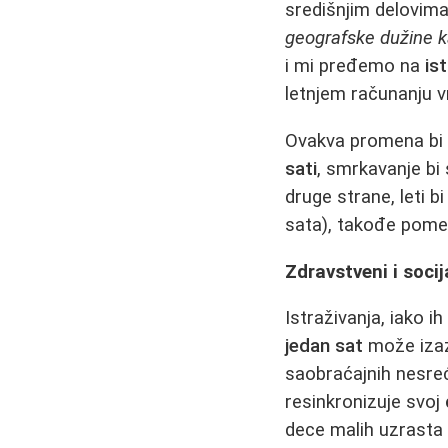
središnjim delovima
geografske dužine ka
i mi pređemo na
is
letnjem računanju 
Ovakva promena bi 
sati
, smrkavanje bi 
druge strane, leti 
sata), takođe pomer
Zdravstveni i socij
Istraživanja, iako i
jedan sat
može izaz
saobraćajnih nesre
resinkronizuje svoj
dece malih uzrasta 