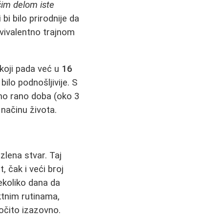
ćim delom iste
 bi bilo prirodnije da
ekvivalentno trajnom
koji pada već u
16
ilo podnošljivije. S
mno rano doba (oko 3
načinu života.
zlena stvar. Taj
čak i veći broj
koliko dana da
ktnim rutinama,
ročito izazovno.