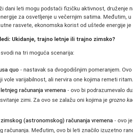
ži dani leti mogu podstaći fizičku aktivnost, druženje 
energije za osvetljenje u večernjim satima. Međutim, u
sutne rasvete, ekonomska korist od uštede energije je s
ledi: Ukidanje, trajno letnje ili trajno zimsko?
 svodi na tri moguća scenarija:
usa quo
- nastavak sa dvogodišnjim pomeranjem. Ovo j
 vole varijabilnost, ali nervira one kojima remeti ritam
 letnjeg računanja vremena
- ovo bi podrazumevalo duž
e svitanje zimi. Za ovo se zalažu oni kojima je
grozno ka
e zimskog (astronomskog) računanja vremena
- ovo je
g računanja. Međutim, ovo bi leti značilo izuzetno rano 