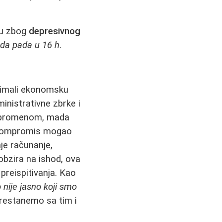
ju zbog
depresivnog
 da pada u 16 h
.
 imali ekonomsku
inistrativne zbrke i
za promenom, mada
ji kompromis mogao
nje računanje,
obzira na ishod, ova
preispitivanja. Kao
nije jasno koji smo
prestanemo sa tim i