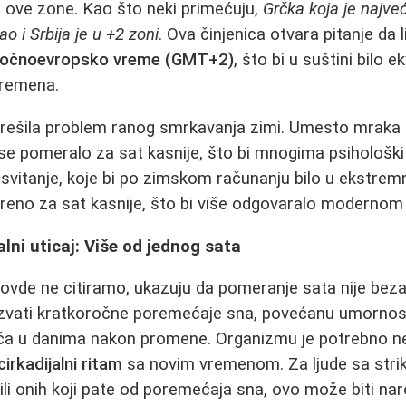
 ove zone. Kao što neki primećuju,
Grčka koja je najve
o i Srbija je u +2 zoni
. Ova činjenica otvara pitanje da li
točnoevropsko vreme (GMT+2)
, što bi u suštini bilo 
vremena.
rešila problem ranog smrkavanja zimi. Umesto mraka 
se pomeralo za sat kasnije, što bi mnogima psihološki b
bi svitanje, koje bi po zimskom računanju bilo u ekstre
eno za sat kasnije, što bi više odgovaralo modernom 
alni uticaj: Više od jednog sata
h ovde ne citiramo, ukazuju da pomeranje sata nije beza
vati kratkoročne poremećaje sna, povećanu umornost, 
ća u danima nakon promene. Organizmu je potrebno ne
cirkadijalni ritam
sa novim vremenom. Za ljude sa stri
ili onih koji pate od poremećaja sna, ovo može biti na