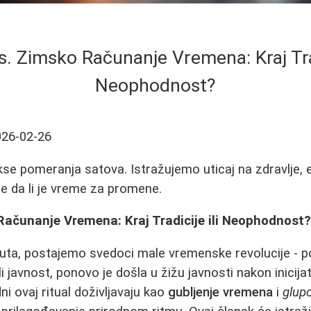
s. Zimsko Računanje Vremena: Kraj Trad
Neophodnost?
026-02-26
se pomeranja satova. Istražujemo uticaj na zdravlje, 
te da li je vreme za promene.
Računanje Vremena: Kraj Tradicije ili Neophodnost
puta, postajemo svedoci male vremenske revolucije - 
i javnost, ponovo je došla u žižu javnosti nakon inicij
i ovaj ritual doživljavaju kao
gubljenje vremena
i
glup