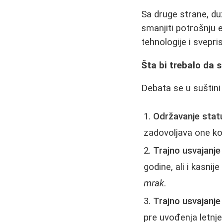
Sa druge strane, du
smanjiti potrošnju 
tehnologije i svepri
Šta bi trebalo da s
Debata se u suštini
Održavanje stat
zadovoljava one koji
Trajno usvajanje
godine, ali i kasnij
mrak
.
Trajno usvajanj
pre uvođenja letnje