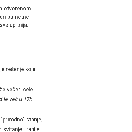
na otvorenom i
 eri pametne
ve upitnija.
e rešenje koje
.
e večeri cele
d je već u 17h
 "prirodno" stanje,
svitanje i ranije