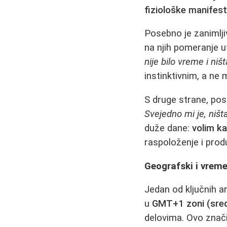
fiziološke manifest
Posebno je zanimljiv
na njih pomeranje u
nije bilo vreme i ništ
instinktivnim, a ne
S druge strane, post
Svejedno mi je, ništ
duže dane:
volim ka
raspoloženje i prod
Geografski i vreme
Jedan od ključnih a
u
GMT+1 zoni (sre
delovima. Ovo znači