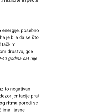
i različite aspekte
.
 energije
, posebno
a je bila da se što
eštačkim
nom društvu, gde
-40 godina sat nije
azito negativan
dezorijentacije prati
og ritma
poredi se
 ima i jasne