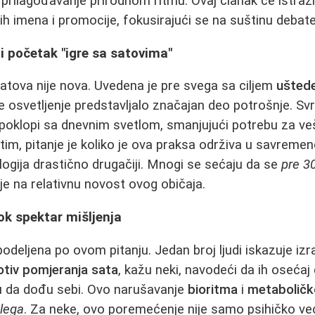
prilagođavanje prirodnom ritmu. Ovaj članak će istražit
ih imena i promocije, fokusirajući se na suštinu debate
 i početak "igre sa satovima"
atova nije nova. Uvedena je pre svega sa ciljem
uštede
 osvetljenje predstavljalo značajan deo potrošnje. Svrh
di poklopi sa dnevnim svetlom, smanjujući potrebu za v
im, pitanje je koliko je ova praksa održiva u savreme
ologija drastično drugačiji. Mnogi se sećaju da se
pre 30
je na relativnu novost ovog običaja.
rok spektar mišljenja
odeljena po ovom pitanju. Jedan broj ljudi iskazuje izr
tiv pomjeranja sata
, kažu neki, navodeći da ih osećaj 
 da dođu sebi. Ovo narušavanje
bioritma
i
metaboličk
 lega
. Za neke, ovo poremećenje nije samo psihičko već