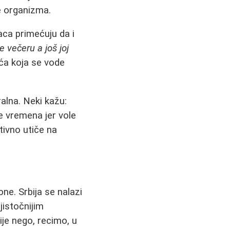
e organizma.
maca primećuju da i
e večeru a još joj
ća koja se vode
ralna. Neki kažu:
je vremena jer vole
itivno utiče na
ne. Srbija se nalazi
jistočnijim
ije nego, recimo, u