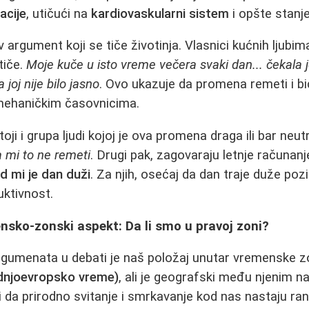
acije
, utičući na
kardiovaskularni sistem
i opšte stanj
 argument koji se tiče životinja. Vlasnici kućnih ljubi
tiče.
Moje kuče u isto vreme večera svaki dan... čekala j
a joj nije bilo jasno
. Ovo ukazuje da promena remeti i bi
 mehaničkim časovnicima.
oji i grupa ljudi kojoj je ova promena draga ili bar neut
a mi to ne remeti
. Drugi pak, zagovaraju letnje računan
d mi je dan duži
. Za njih, osećaj da dan traje duže poz
uktivnost.
nsko-zonski aspekt: Da li smo u pravoj zoni?
rgumenata u debati je naš položaj unutar vremenske zo
dnjoevropsko vreme)
, ali je geografski među njenim na
 da prirodno svitanje i smrkavanje kod nas nastaju ran