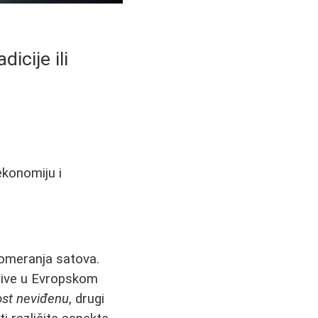
icije ili
ekonomiju i
?
pomeranja satova.
ative u Evropskom
ost neviđenu
, drugi