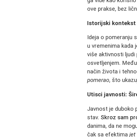
ga vide kao korisno 
ove prakse, bez ličn
Istorijski kontekst
Ideja o pomeranju s
u vremenima kada je
više aktivnosti lju
osvetljenjem. Međut
način života i tehn
pomerao
, što ukazu
Utisci javnosti: Ši
Javnost je duboko p
stav.
Skroz sam pro
danima, da ne mogu
čak sa efektima
jet