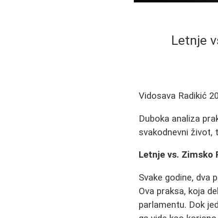
Letnje v
Vidosava Radikić
2
Duboka analiza prak
svakodnevni život, 
Letnje vs. Zimsko 
Svake godine, dva 
Ova praksa, koja del
parlamentu. Dok jedn