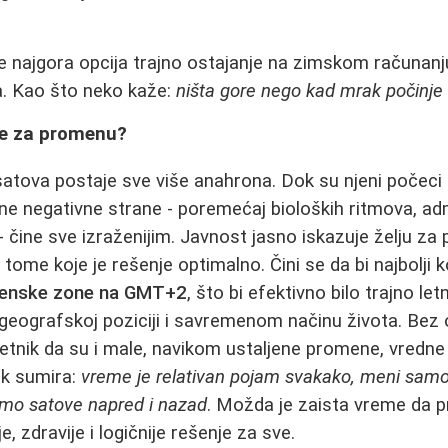
je najgora opcija trajno ostajanje na zimskom računan
. Kao što neko kaže:
ništa gore nego kad mrak počinje
je za promenu?
atova postaje sve više anahrona. Dok su njeni počeci
ene negativne strane - poremećaj bioloških ritmova, adm
 čine sve izraženijim. Javnost jasno iskazuje želju 
tome koje je rešenje optimalno. Čini se da bi najbol
menske zone na GMT+2
, što bi efektivno bilo trajno let
 geografskoj poziciji i savremenom načinu života. Bez 
tnik da su i male, navikom ustaljene promene, vredne 
ik sumira:
vreme je relativan pojam svakako, meni samo 
mo satove napred i nazad
. Možda je zaista vreme da 
, zdravije i logičnije rešenje za sve.