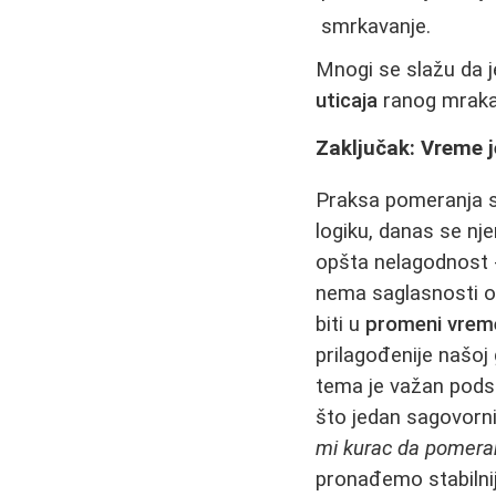
smrkavanje.
Mnogi se slažu da 
uticaja
ranog mraka
Zaključak: Vreme 
Praksa pomeranja s
logiku, danas se nj
opšta nelagodnost -
nema saglasnosti o 
biti u
promeni vre
prilagođenije našoj
tema je važan podse
što jedan sagovorn
mi kurac da pomera
pronađemo stabilnije