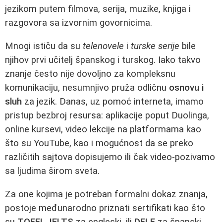
jezikom putem filmova, serija, muzike, knjiga i
razgovora sa izvornim govornicima.
Mnogi ističu da su
telenovele
i
turske serije
bile
njihov prvi učitelj španskog i turskog. Iako takvo
znanje često nije dovoljno za kompleksnu
komunikaciju, nesumnjivo pruža odličnu
osnovu i
sluh
za jezik. Danas, uz pomoć interneta, imamo
pristup bezbroj resursa: aplikacije poput Duolinga,
online kursevi, video lekcije na platformama kao
što su YouTube, kao i mogućnost da se preko
različitih sajtova dopisujemo ili čak video-pozivamo
sa ljudima širom sveta.
Za one kojima je potreban formalni dokaz znanja,
postoje međunarodno priznati sertifikati kao što
su
TOEFL
,
IELTS
za engleski, ili
DELE
za španski.