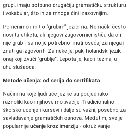
grupi, imaju potpuno drugačiju gramatičku strukturu
i vokabular, što ih za mnoge čini izazovnijim.
Pomenimo i mit o "grubim" jezicima. Nemački često
nosi tu etiketu, ali njegovi zagovornici ističu da on
nije grub - samo je potrebno imati osećaj za njega i
znati ga izgovoriti. Za neke je, pak, holandski jezik
onaj koji zvuči "grublje". Lepota je, kao i težina, u
uhu slušaoca.
Metode učenja: od serija do sertifikata
Načini na koje ljudi uče jezike su podjednako
raznoliki kao i njihove motivacije. Tradicionalno
školsko učenje i kursevi i dalje su važni, posebno za
savladavanje gramatičkih osnova. Međutim, sve je
popularnije
učenje kroz imerziju
- okruživanje