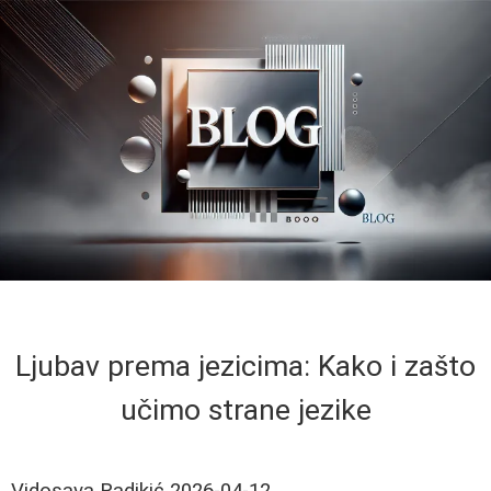
Ljubav prema jezicima: Kako i zašto
učimo strane jezike
Vidosava Radikić
2026-04-12