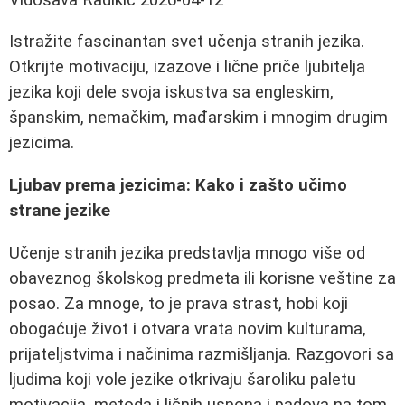
Istražite fascinantan svet učenja stranih jezika.
Otkrijte motivaciju, izazove i lične priče ljubitelja
jezika koji dele svoja iskustva sa engleskim,
španskim, nemačkim, mađarskim i mnogim drugim
jezicima.
Ljubav prema jezicima: Kako i zašto učimo
strane jezike
Učenje stranih jezika predstavlja mnogo više od
obaveznog školskog predmeta ili korisne veštine za
posao. Za mnoge, to je prava strast, hobi koji
obogaćuje život i otvara vrata novim kulturama,
prijateljstvima i načinima razmišljanja. Razgovori sa
ljudima koji vole jezike otkrivaju šaroliku paletu
motivacija, metoda i ličnih uspona i padova na tom