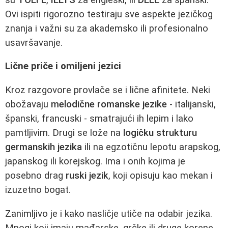
Ovi ispiti rigorozno testiraju sve aspekte jezičkog
znanja i važni su za akademsko ili profesionalno
usavršavanje.
Lične priče i omiljeni jezici
Kroz razgovore provlače se i lične afinitete. Neki
obožavaju
melodične romanske jezike
- italijanski,
španski, francuski - smatrajući ih lepim i lako
pamtljivim. Drugi se lože na
logičku strukturu
germanskih jezika
ili na egzotičnu lepotu arapskog,
japanskog ili korejskog. Ima i onih kojima je
posebno drag
ruski jezik
, koji opisuju kao mekan i
izuzetno bogat.
Zanimljivo je i kako nasličje utiče na odabir jezika.
Mnogi koji imaju mađarske, grčke ili druge korene