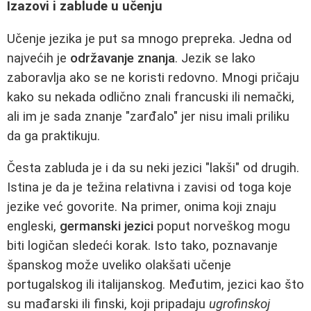
Izazovi i zablude u učenju
Učenje jezika je put sa mnogo prepreka. Jedna od
najvećih je
održavanje znanja
. Jezik se lako
zaboravlja ako se ne koristi redovno. Mnogi pričaju
kako su nekada odlično znali francuski ili nemački,
ali im je sada znanje "zarđalo" jer nisu imali priliku
da ga praktikuju.
Česta zabluda je i da su neki jezici "lakši" od drugih.
Istina je da je težina relativna i zavisi od toga koje
jezike već govorite. Na primer, onima koji znaju
engleski,
germanski jezici
poput norveškog mogu
biti logičan sledeći korak. Isto tako, poznavanje
španskog može uveliko olakšati učenje
portugalskog ili italijanskog. Međutim, jezici kao što
su mađarski ili finski, koji pripadaju
ugrofinskoj