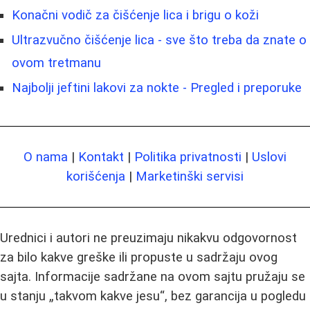
Konačni vodič za čišćenje lica i brigu o koži
Ultrazvučno čišćenje lica - sve što treba da znate o
ovom tretmanu
Najbolji jeftini lakovi za nokte - Pregled i preporuke
O nama
|
Kontakt
|
Politika privatnosti
|
Uslovi
korišćenja
|
Marketinški servisi
Urednici i autori ne preuzimaju nikakvu odgovornost
za bilo kakve greške ili propuste u sadržaju ovog
sajta. Informacije sadržane na ovom sajtu pružaju se
u stanju „takvom kakve jesu“, bez garancija u pogledu