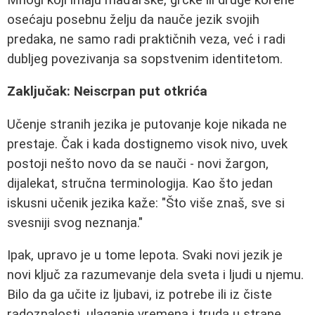
osećaju posebnu želju da nauče jezik svojih
predaka, ne samo radi praktičnih veza, već i radi
dubljeg povezivanja sa sopstvenim identitetom.
Zaključak: Neiscrpan put otkrića
Učenje stranih jezika je putovanje koje nikada ne
prestaje. Čak i kada dostignemo visok nivo, uvek
postoji nešto novo da se nauči - novi žargon,
dijalekat, stručna terminologija. Kao što jedan
iskusni učenik jezika kaže: "Što više znaš, sve si
svesniji svog neznanja."
Ipak, upravo je u tome lepota. Svaki novi jezik je
novi ključ za razumevanje dela sveta i ljudi u njemu.
Bilo da ga učite iz ljubavi, iz potrebe ili iz čiste
radoznalosti, ulaganje vremena i truda u strane