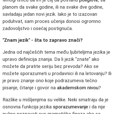
planom da svake godine, ili na svake dve godine,
savladaju jedan novi jezik. Iako je to izazovan
poduhvat, sam proces učenja donosi ogromno
zadovoljstvo i osećaj postignuća.
"Znam jezik" - šta to zapravo znači?
Jedna od najčešćih tema među ljubiteljima jezika je
upravo definicija znanja. Da li jezik "znate" ako
možete da pratite seriju bez prevoda? Ako se
možete sporazumeti u prodavnici ili na letovanju? Ili
je pravo znanje ono koje podrazumeva tečno
pisanje, čitanje i govor na
akademskom nivou
?
Razlike u mišljenjima su velike. Neki smatraju da je
osnovna funkcija jezika
sporazumevanje
i da nije
nužno poznavati sve gramatičke fineze ako se