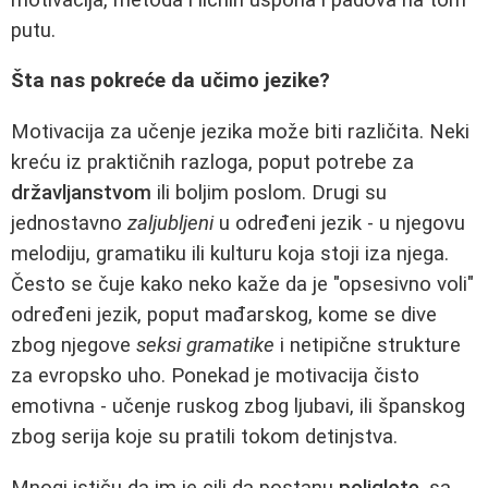
putu.
Šta nas pokreće da učimo jezike?
Motivacija za učenje jezika može biti različita. Neki
kreću iz praktičnih razloga, poput potrebe za
državljanstvom
ili boljim poslom. Drugi su
jednostavno
zaljubljeni
u određeni jezik - u njegovu
melodiju, gramatiku ili kulturu koja stoji iza njega.
Često se čuje kako neko kaže da je "opsesivno voli"
određeni jezik, poput mađarskog, kome se dive
zbog njegove
seksi gramatike
i netipične strukture
za evropsko uho. Ponekad je motivacija čisto
emotivna - učenje ruskog zbog ljubavi, ili španskog
zbog serija koje su pratili tokom detinjstva.
Mnogi ističu da im je cilj da postanu
poliglote
, sa