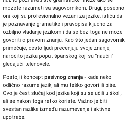
možete razumeti sa sagovornikom. Drugi, posebno
oni koji su profesionalno vezani za jezike, ističu da
je poznavanje gramatike i pravopisa ključno za
ozbiljno vladanje jezikom i da se bez toga ne može
govoriti o pravom znanju. Kao što jedan sagovornik
primećuje, često ljudi precenjuju svoje znanje,
naročito jezika poput španskog koji su "naučili"
gledajući telenovele.
Postoji i koncept
pasivnog znanja
- kada neko
odlično razume jezik, ali mu teško govori ili piše.
Ovo je čest slučaj kod jezika koji su se učili u školi,
ali se nakon toga retko koriste. Važno je biti
svestan razlike između razumevanja i aktivne
upotrebe.