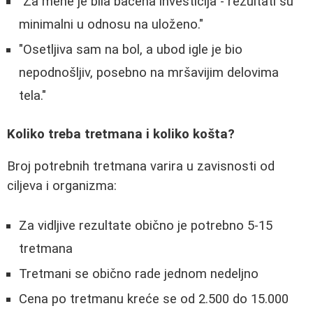
"Za mene je bila bacena investicija - rezultati su
minimalni u odnosu na uloženo."
"Osetljiva sam na bol, a ubod igle je bio
nepodnošljiv, posebno na mršavijim delovima
tela."
Koliko treba tretmana i koliko košta?
Broj potrebnih tretmana varira u zavisnosti od
ciljeva i organizma:
Za vidljive rezultate obično je potrebno 5-15
tretmana
Tretmani se obično rade jednom nedeljno
Cena po tretmanu kreće se od 2.500 do 15.000