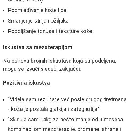
Podmlađivanje kože lica
Smanjenje strija i ožiljaka
Poboljšanje tonusa i teksture kože
Iskustva sa mezoterapijom
Na osnovu brojnih iskustava koja su podeljena,
mogu se izvući sledeći zaključci:
Pozitivna iskustva
"Videla sam rezultate već posle drugog tretmana
- koža je postala glatkija i zategnutija."
"Skinula sam 14kg za nešto manje od 3 meseca
kombinacijom mezoterapije, promene ishrane i