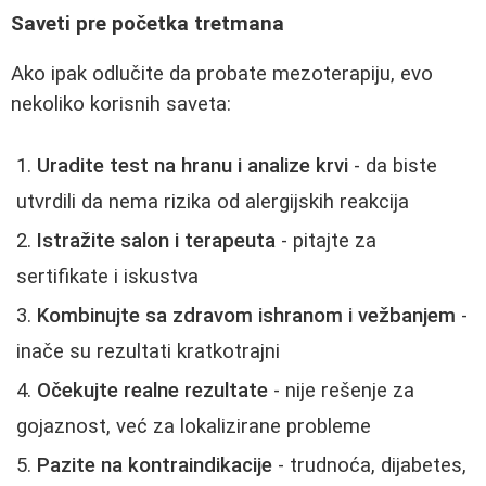
Saveti pre početka tretmana
Ako ipak odlučite da probate mezoterapiju, evo
nekoliko korisnih saveta:
Uradite test na hranu i analize krvi
- da biste
utvrdili da nema rizika od alergijskih reakcija
Istražite salon i terapeuta
- pitajte za
sertifikate i iskustva
Kombinujte sa zdravom ishranom i vežbanjem
-
inače su rezultati kratkotrajni
Očekujte realne rezultate
- nije rešenje za
gojaznost, već za lokalizirane probleme
Pazite na kontraindikacije
- trudnoća, dijabetes,