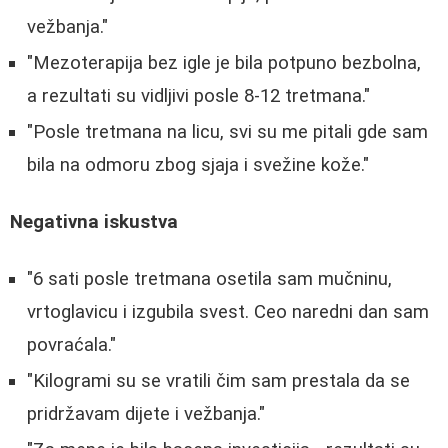
vežbanja."
"Mezoterapija bez igle je bila potpuno bezbolna,
a rezultati su vidljivi posle 8-12 tretmana."
"Posle tretmana na licu, svi su me pitali gde sam
bila na odmoru zbog sjaja i svežine kože."
Negativna iskustva
"6 sati posle tretmana osetila sam mučninu,
vrtoglavicu i izgubila svest. Ceo naredni dan sam
povraćala."
"Kilogrami su se vratili čim sam prestala da se
pridržavam dijete i vežbanja."