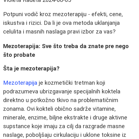
Potpuni vodič kroz mezoterapiju - efekti, cene,
iskustva i rizici. Da li je ova metoda uklanjanja
celulita i masnih naslaga pravi izbor za vas?
Mezoterapija: Sve što treba da znate pre nego
što probate
Šta je mezoterapija?
Mezoterapija
je kozmetički tretman koji
podrazumeva ubrizgavanje specijalnih koktela
direktno u potkožno tkivo na problematičnim
zonama. Ovi kokteli obično sadrže vitamine,
minerale, enzime, biljne ekstrakte i druge aktivne
supstance koje imaju za cilj da razgrade masne
naslage, poboljšaju cirkulaciju i uklone toksine iz