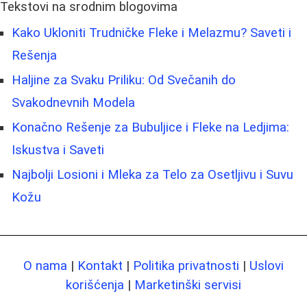
Tekstovi na srodnim blogovima
Kako Ukloniti Trudničke Fleke i Melazmu? Saveti i
Rešenja
Haljine za Svaku Priliku: Od Svečanih do
Svakodnevnih Modela
Konačno Rešenje za Bubuljice i Fleke na Ledjima:
Iskustva i Saveti
Najbolji Losioni i Mleka za Telo za Osetljivu i Suvu
Kožu
O nama
|
Kontakt
|
Politika privatnosti
|
Uslovi
korišćenja
|
Marketinški servisi