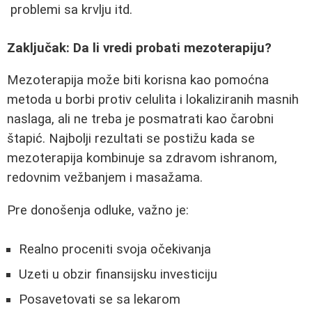
problemi sa krvlju itd.
Zaključak: Da li vredi probati mezoterapiju?
Mezoterapija može biti korisna kao pomoćna
metoda u borbi protiv celulita i lokaliziranih masnih
naslaga, ali ne treba je posmatrati kao čarobni
štapić. Najbolji rezultati se postižu kada se
mezoterapija kombinuje sa zdravom ishranom,
redovnim vežbanjem i masažama.
Pre donošenja odluke, važno je:
Realno proceniti svoja očekivanja
Uzeti u obzir finansijsku investiciju
Posavetovati se sa lekarom