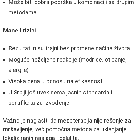
Može biti dobra podrška u kombinaciji sa drugim
metodama
Mane i rizici
Rezultati nisu trajni bez promene načina života
Moguće neželjene reakcije (modrice, oticanje,
alergije)
Visoka cena u odnosu na efikasnost
U Srbiji još uvek nema jasnih standarda i
sertifikata za izvođenje
Važno je naglasiti da mezoterapija
nije rešenje za
mršavljenje
, već pomoćna metoda za uklanjanje
lokaliziranih naslaga i celulita.