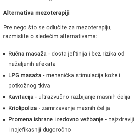
Alternativa mezoterapiji
Pre nego što se odlučite za mezoterapiju,
razmislite o sledećim alternativama:
Ručna masaža
- dosta jeftinija i bez rizika od
neželjenih efekata
LPG masaža
- mehanička stimulacija kože i
potkožnog tkiva
Kavitacija
- ultrazvučno razbijanje masnih ćelija
Kriolipoliza
- zamrzavanje masnih ćelija
Promena ishrane i redovno vežbanje
- najzdraviji
i najefikasniji dugoročno