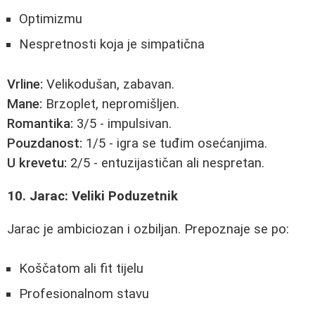
Optimizmu
Nespretnosti koja je simpatična
Vrline:
Velikodušan, zabavan.
Mane:
Brzoplet, nepromišljen.
Romantika:
3/5 - impulsivan.
Pouzdanost:
1/5 - igra se tuđim osećanjima.
U krevetu:
2/5 - entuzijastičan ali nespretan.
10. Jarac: Veliki Poduzetnik
Jarac je ambiciozan i ozbiljan. Prepoznaje se po:
Koščatom ali fit tijelu
Profesionalnom stavu