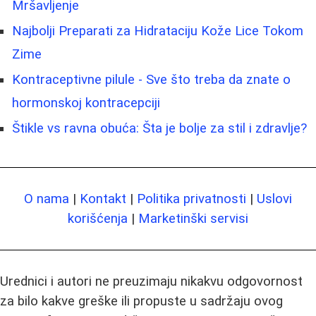
Mršavljenje
Najbolji Preparati za Hidrataciju Kože Lice Tokom
Zime
Kontraceptivne pilule - Sve što treba da znate o
hormonskoj kontracepciji
Štikle vs ravna obuća: Šta je bolje za stil i zdravlje?
O nama
|
Kontakt
|
Politika privatnosti
|
Uslovi
korišćenja
|
Marketinški servisi
Urednici i autori ne preuzimaju nikakvu odgovornost
za bilo kakve greške ili propuste u sadržaju ovog