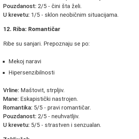
Pouzdanost:
2/5 - čini šta želi.
U krevetu:
1/5 - sklon neobičnim situacijama.
12. Riba: Romantičar
Ribe su sanjari. Prepoznaju se po:
Mekoj naravi
Hipersenzibilnosti
Vrline:
Maštovit, strpljiv.
Mane:
Eskapistički nastrojen.
Romantika:
5/5 - pravi romantičar.
Pouzdanost:
2/5 - neuhvatljiv.
U krevetu:
5/5 - strastven i senzualan.