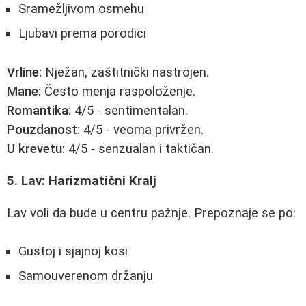
Sramežljivom osmehu
Ljubavi prema porodici
Vrline:
Nježan, zaštitnički nastrojen.
Mane:
Često menja raspoloženje.
Romantika:
4/5 - sentimentalan.
Pouzdanost:
4/5 - veoma privržen.
U krevetu:
4/5 - senzualan i taktičan.
5. Lav: Harizmatični Kralj
Lav voli da bude u centru pažnje. Prepoznaje se po:
Gustoj i sjajnoj kosi
Samouverenom držanju