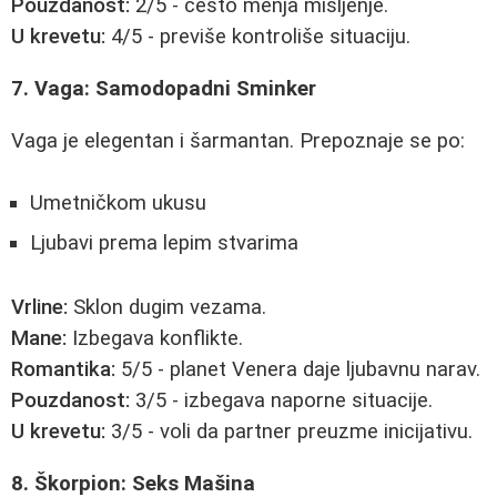
Pouzdanost:
2/5 - često menja mišljenje.
U krevetu:
4/5 - previše kontroliše situaciju.
7. Vaga: Samodopadni Sminker
Vaga je elegentan i šarmantan. Prepoznaje se po:
Umetničkom ukusu
Ljubavi prema lepim stvarima
Vrline:
Sklon dugim vezama.
Mane:
Izbegava konflikte.
Romantika:
5/5 - planet Venera daje ljubavnu narav.
Pouzdanost:
3/5 - izbegava naporne situacije.
U krevetu:
3/5 - voli da partner preuzme inicijativu.
8. Škorpion: Seks Mašina