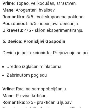
Vrline:
Topao, velikodušan, strastven.
Mane:
Arogantan, hvalisav.
Romantika:
5/5 - voli skupocene poklone.
Pouzdanost:
5/5 - ispunjava obećanja.
U krevetu:
4/5 - sklon eksperimentiranju.
6. Devica: Pronicljivi Gospodin
Devica je perfekcionista. Prepoznaje se po:
Uredno izglačanim hlačama
Zabrinutom pogledu
Vrline:
Radi na samopoboljšanju.
Mane:
Previše kritičan.
Romantika:
2/5 - praktičan u ljubavi.