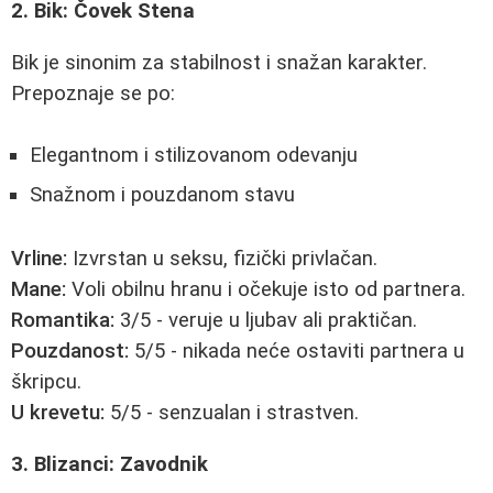
2. Bik: Čovek Stena
Bik je sinonim za stabilnost i snažan karakter.
Prepoznaje se po:
Elegantnom i stilizovanom odevanju
Snažnom i pouzdanom stavu
Vrline:
Izvrstan u seksu, fizički privlačan.
Mane:
Voli obilnu hranu i očekuje isto od partnera.
Romantika:
3/5 - veruje u ljubav ali praktičan.
Pouzdanost:
5/5 - nikada neće ostaviti partnera u
škripcu.
U krevetu:
5/5 - senzualan i strastven.
3. Blizanci: Zavodnik