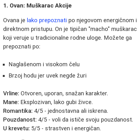
1. Ovan: Muškarac Akcije
Ovana je
lako prepoznati
po njegovom energičnom i
direktnom pristupu. On je tipičan "macho" muškarac
koji veruje u tradicionalne rodne uloge. Možete ga
prepoznati po:
Naglašenom i visokom čelu
Brzoj hodu jer uvek negde žuri
Vrline:
Otvoren, uporan, snažan karakter.
Mane:
Eksplozivan, lako gubi živce.
Romantika:
4/5 - jednostavna ali iskrena.
Pouzdanost:
4/5 - voli da ističe svoju pouzdanost.
U krevetu:
5/5 - strastven i energičan.