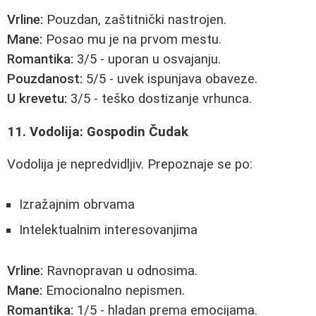
Vrline:
Pouzdan, zaštitnički nastrojen.
Mane:
Posao mu je na prvom mestu.
Romantika:
3/5 - uporan u osvajanju.
Pouzdanost:
5/5 - uvek ispunjava obaveze.
U krevetu:
3/5 - teško dostizanje vrhunca.
11. Vodolija: Gospodin Čudak
Vodolija je nepredvidljiv. Prepoznaje se po:
Izražajnim obrvama
Intelektualnim interesovanjima
Vrline:
Ravnopravan u odnosima.
Mane:
Emocionalno nepismen.
Romantika:
1/5 - hladan prema emocijama.