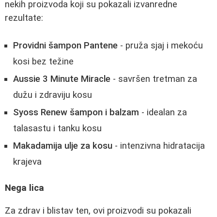
nekih proizvoda koji su pokazali izvanredne
rezultate:
Providni šampon Pantene
- pruža sjaj i mekoću
kosi bez težine
Aussie 3 Minute Miracle
- savršen tretman za
dužu i zdraviju kosu
Syoss Renew šampon i balzam
- idealan za
talasastu i tanku kosu
Makadamija ulje za kosu
- intenzivna hidratacija
krajeva
Nega lica
Za zdrav i blistav ten, ovi proizvodi su pokazali