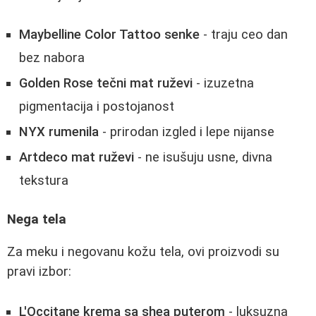
Maybelline Color Tattoo senke
- traju ceo dan
bez nabora
Golden Rose tečni mat ruževi
- izuzetna
pigmentacija i postojanost
NYX rumenila
- prirodan izgled i lepe nijanse
Artdeco mat ruževi
- ne isušuju usne, divna
tekstura
Nega tela
Za meku i negovanu kožu tela, ovi proizvodi su
pravi izbor:
L'Occitane krema sa shea puterom
- luksuzna