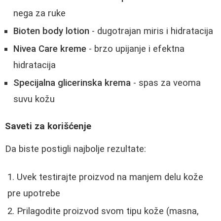
nega za ruke
Bioten body lotion
- dugotrajan miris i hidratacija
Nivea Care kreme
- brzo upijanje i efektna
hidratacija
Specijalna glicerinska krema
- spas za veoma
suvu kožu
Saveti za korišćenje
Da biste postigli najbolje rezultate:
Uvek testirajte proizvod na manjem delu kože
pre upotrebe
Prilagodite proizvod svom tipu kože (masna,