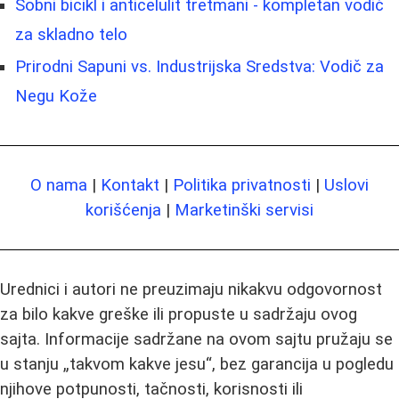
Sobni bicikl i anticelulit tretmani - kompletan vodič
za skladno telo
Prirodni Sapuni vs. Industrijska Sredstva: Vodič za
Negu Kože
O nama
|
Kontakt
|
Politika privatnosti
|
Uslovi
korišćenja
|
Marketinški servisi
Urednici i autori ne preuzimaju nikakvu odgovornost
za bilo kakve greške ili propuste u sadržaju ovog
sajta. Informacije sadržane na ovom sajtu pružaju se
u stanju „takvom kakve jesu“, bez garancija u pogledu
njihove potpunosti, tačnosti, korisnosti ili