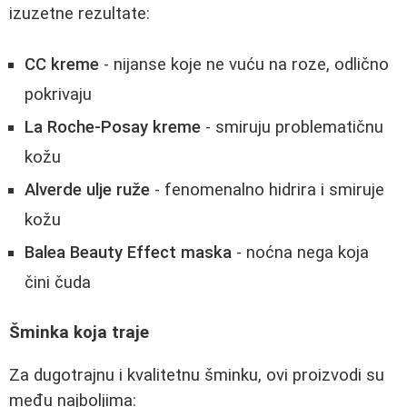
izuzetne rezultate:
CC kreme
- nijanse koje ne vuću na roze, odlično
pokrivaju
La Roche-Posay kreme
- smiruju problematičnu
kožu
Alverde ulje ruže
- fenomenalno hidrira i smiruje
kožu
Balea Beauty Effect maska
- noćna nega koja
čini čuda
Šminka koja traje
Za dugotrajnu i kvalitetnu šminku, ovi proizvodi su
među najboljima: