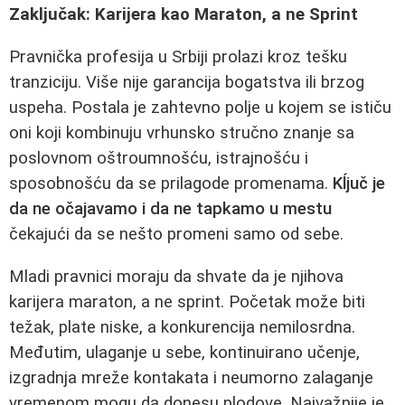
Zaključak: Karijera kao Maraton, a ne Sprint
Pravnička profesija u Srbiji prolazi kroz tešku
tranziciju. Više nije garancija bogatstva ili brzog
uspeha. Postala je zahtevno polje u kojem se ističu
oni koji kombinuju vrhunsko stručno znanje sa
poslovnom oštroumnošću, istrajnošću i
sposobnošću da se prilagode promenama.
Kĺjuč je
da ne očajavamo i da ne tapkamo u mestu
čekajući da se nešto promeni samo od sebe.
Mladi pravnici moraju da shvate da je njihova
karijera maraton, a ne sprint. Početak može biti
težak, plate niske, a konkurencija nemilosrdna.
Međutim, ulaganje u sebe, kontinuirano učenje,
izgradnja mreže kontakata i neumorno zalaganje
vremenom mogu da donesu plodove. Najvažnije je,