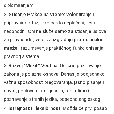
diplomiranjem.
Sticanje Prakse na Vreme:
Volontiranje i
pripravnički staž, iako često neplaćeni, jesu
neophodni. Oni ne služe samo za sticanje uslova
za pravosudni, već i za
izgradnju profesionalne
mreže
i razumevanje praktičnog funkcionisanja
pravnog sistema.
Razvoj "Mekih" Veština:
Odlično poznavanje
zakona je polazna osnova. Danas je podjednako
važna sposobnost pregovaranja, jasno pisanje i
govor, poslovna inteligencija, rad u timu i
poznavanje stranih jezika, posebno engleskog.
Istrajnost i Fleksibilnost:
Možda će prvi posao