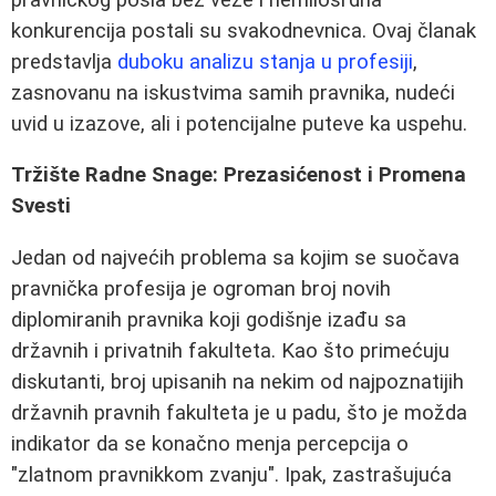
konkurencija postali su svakodnevnica. Ovaj članak
predstavlja
duboku analizu stanja u profesiji
,
zasnovanu na iskustvima samih pravnika, nudeći
uvid u izazove, ali i potencijalne puteve ka uspehu.
Tržište Radne Snage: Prezasićenost i Promena
Svesti
Jedan od najvećih problema sa kojim se suočava
pravnička profesija je ogroman broj novih
diplomiranih pravnika koji godišnje izađu sa
državnih i privatnih fakulteta. Kao što primećuju
diskutanti, broj upisanih na nekim od najpoznatijih
državnih pravnih fakulteta je u padu, što je možda
indikator da se konačno menja percepcija o
"zlatnom pravnikkom zvanju". Ipak, zastrašujuća