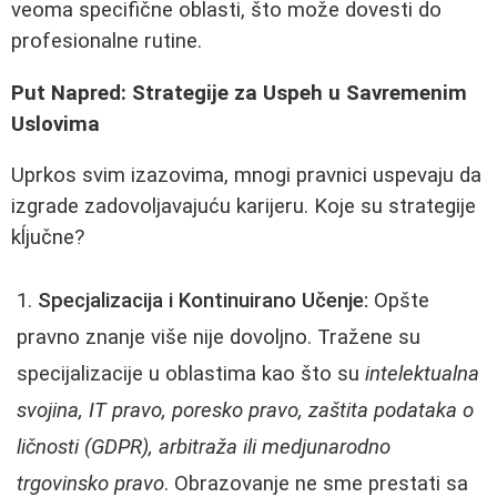
veoma specifične oblasti, što može dovesti do
profesionalne rutine.
Put Napred: Strategije za Uspeh u Savremenim
Uslovima
Uprkos svim izazovima, mnogi pravnici uspevaju da
izgrade zadovoljavajuću karijeru. Koje su strategije
kĺjučne?
Specjalizacija i Kontinuirano Učenje:
Opšte
pravno znanje više nije dovoljno. Tražene su
specijalizacije u oblastima kao što su
intelektualna
svojina, IT pravo, poresko pravo, zaštita podataka o
ličnosti (GDPR), arbitraža ili medjunarodno
trgovinsko pravo
. Obrazovanje ne sme prestati sa