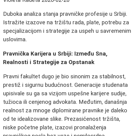
Duboka analiza stanja pravničke profesije u Srbiji.
Istražite izazove na tržištu rada, plate, potrebu za
specjalizacijom i strategije za uspeh u savremenim
uslovima.
Pravnička Karijera u Srbiji: Između Sna,
Realnosti i Strategije za Opstanak
Pravni fakultet dugo je bio sinonim za stabilnost,
prestiž i sigurnu budućnost. Generacije studenata
upisivale su ga sa vizijom uspešne karijere sudije,
tužioca ili cenjenog advokata. Međutim, današnja
realnost za mnoge diplomirane pravnike je daleko
od te idealizovane slike. Prezasićenost tržišta,
niske početne plate, izazovi pronalaženja
pravničkog posla bez veze i nemilosrdna