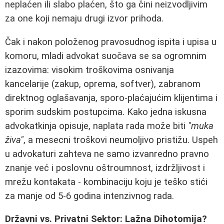
neplaćen ili slabo plaćen, što ga čini neizvodljivim
za one koji nemaju drugi izvor prihoda.
Čak i nakon položenog pravosudnog ispita i upisa u
komoru, mladi advokat suočava se sa ogromnim
izazovima: visokim troškovima osnivanja
kancelarije (zakup, oprema, softver), zabranom
direktnog oglašavanja, sporo-plaćajućim klijentima i
sporim sudskim postupcima. Kako jedna iskusna
advokatkinja opisuje, naplata rada može biti
"muka
živa"
, a mesecni troškovi neumoljivo pristižu. Uspeh
u advokaturi zahteva ne samo izvanredno pravno
znanje već i poslovnu oštroumnost, izdržljivost i
mrežu kontakata - kombinaciju koju je teško stići
za manje od 5-6 godina intenzivnog rada.
Državni vs. Privatni Sektor: Lažna Dihotomija?