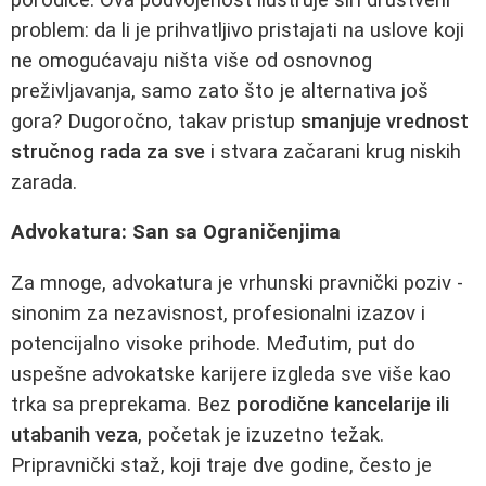
problem: da li je prihvatljivo pristajati na uslove koji
ne omogućavaju ništa više od osnovnog
preživljavanja, samo zato što je alternativa još
gora? Dugoročno, takav pristup
smanjuje vrednost
stručnog rada za sve
i stvara začarani krug niskih
zarada.
Advokatura: San sa Ograničenjima
Za mnoge, advokatura je vrhunski pravnički poziv -
sinonim za nezavisnost, profesionalni izazov i
potencijalno visoke prihode. Međutim, put do
uspešne advokatske karijere izgleda sve više kao
trka sa preprekama. Bez
porodične kancelarije ili
utabanih veza
, početak je izuzetno težak.
Pripravnički staž, koji traje dve godine, često je