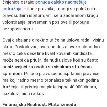
činjenica ostaje:
ponuda daleko nadmašuje
potražnju
. Hiljade pravnika, mnogi sa položenim
pravosudnim ispitom, vrti se u začaranom krugu
volontiranja, privremenih poslova ili potpune
nezaposlenosti.
Ovaj disbalans direktno utiče na uslove rada i visinu
plata. Poslodavac, svestan da za svako slobodno
mesto čeka desetine kvalifikovanih kandidata,
može sebi da priušti da nudi uslove koji su često
ponižavajući za osobu sa visokom stručnom
spremom
. Priče o pravosudno ispitanim pravnici-
ma koji radno mesto pronalaze tek nakon godina
traženja, ili pristaju na plate ispod 40.000 dinara,
nažalost, nisu retkost.
Finansijska Realnost: Plata između