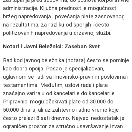
administracije. Ključna prednost je mogućnost
bržeg napredovanja i povećanja plate zasnovanog
na rezultatima, za razliku od sporijih i često
politizovanih napredovanja u državnoj službi.
Notari i Javni Beležnici: Zaseban Svet
Rad kod javnog beležnika (notara) često se pominje
kao dobra opcija. Posao je specijalizovan,
uglavnom se radi sa imovinsko-pravnim poslovima i
testamentima. Međutim, uslovi rada i plate
značajno variraju od kancelarije do kancelarije.
Pripravnici mogu očekivati plate od 30.000 do
50.000 dinara, ali uz zahtevno radno vreme koje
često prelazi 8 sati dnevno. Najveći nedostatak je
ograničen prostor za stručno usavršavanje izvan