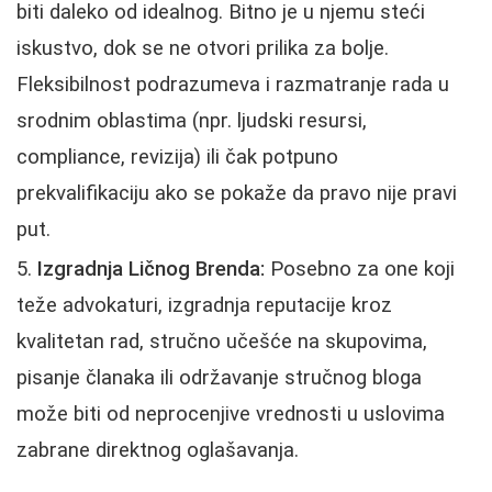
biti daleko od idealnog. Bitno je u njemu steći
iskustvo, dok se ne otvori prilika za bolje.
Fleksibilnost podrazumeva i razmatranje rada u
srodnim oblastima (npr. ljudski resursi,
compliance, revizija) ili čak potpuno
prekvalifikaciju ako se pokaže da pravo nije pravi
put.
Izgradnja Ličnog Brenda:
Posebno za one koji
teže advokaturi, izgradnja reputacije kroz
kvalitetan rad, stručno učešće na skupovima,
pisanje članaka ili održavanje stručnog bloga
može biti od neprocenjive vrednosti u uslovima
zabrane direktnog oglašavanja.