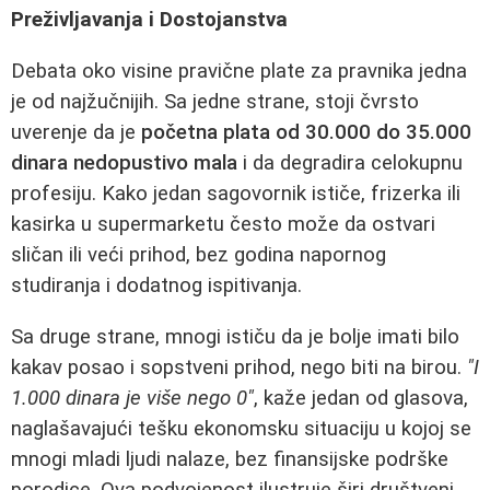
Preživljavanja i Dostojanstva
Debata oko visine pravične plate za pravnika jedna
je od najžučnijih. Sa jedne strane, stoji čvrsto
uverenje da je
početna plata od 30.000 do 35.000
dinara nedopustivo mala
i da degradira celokupnu
profesiju. Kako jedan sagovornik ističe, frizerka ili
kasirka u supermarketu često može da ostvari
sličan ili veći prihod, bez godina napornog
studiranja i dodatnog ispitivanja.
Sa druge strane, mnogi ističu da je bolje imati bilo
kakav posao i sopstveni prihod, nego biti na birou.
"I
1.000 dinara je više nego 0"
, kaže jedan od glasova,
naglašavajući tešku ekonomsku situaciju u kojoj se
mnogi mladi ljudi nalaze, bez finansijske podrške
porodice. Ova podvojenost ilustruje širi društveni