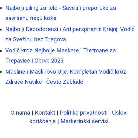
Najbolji piling za telo - Saveti i preporuke za
savršenu negu kože
Najbolji Dezodoransi i Antiperspiranti: Krajnji Vodič
za Svežinu bez Tragova
Vodič kroz Najbolje Maskare i Tretmane za
Trepavice i Obrve 2023
Masline i Maslinovo Ulje: Kompletan Vodič kroz
Zdrave Navike i Česte Zablude
O nama
|
Kontakt
|
Politika privatnosti
|
Uslovi
korišćenja
|
Marketinški servisi