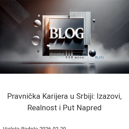
Pravnička Karijera u Srbiji: Izazovi,
Realnost i Put Napred
Violeta Radeta
2026-02-20