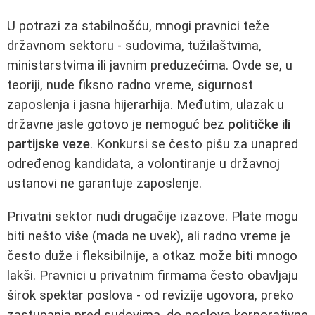
U potrazi za stabilnošću, mnogi pravnici teže
državnom sektoru - sudovima, tužilaštvima,
ministarstvima ili javnim preduzećima. Ovde se, u
teoriji, nude fiksno radno vreme, sigurnost
zaposlenja i jasna hijerarhija. Međutim, ulazak u
državne jasle gotovo je nemoguć bez
političke ili
partijske veze
. Konkursi se često pišu za unapred
određenog kandidata, a volontiranje u državnoj
ustanovi ne garantuje zaposlenje.
Privatni sektor nudi drugačije izazove. Plate mogu
biti nešto više (mada ne uvek), ali radno vreme je
često duže i fleksibilnije, a otkaz može biti mnogo
lakši. Pravnici u privatnim firmama često obavljaju
širok spektar poslova - od revizije ugovora, preko
zastupanja pred sudovima, do poslova korporativne