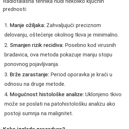
Radiotalasna tehnika nudi nekoliko ključnih
prednosti:
Manje ožiljaka:
Zahvaljujući preciznom
delovanju, oštećenje okolnog tkiva je minimalno.
Smanjen rizik recidiva:
Posebno kod virusnih
bradavica, ova metoda pokazuje manju stopu
ponovnog pojavljivanja.
Brže zarastanje:
Period oporavka je kraći u
odnosu na druge metode.
Mogućnost histološke analize:
Uklonjeno tkivo
može se poslati na patohistološku analizu ako
postoji sumnja na malignitet.