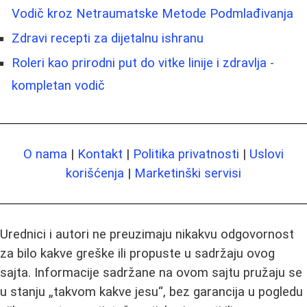
Vodič kroz Netraumatske Metode Podmlađivanja
Zdravi recepti za dijetalnu ishranu
Roleri kao prirodni put do vitke linije i zdravlja -
kompletan vodič
O nama
|
Kontakt
|
Politika privatnosti
|
Uslovi
korišćenja
|
Marketinški servisi
Urednici i autori ne preuzimaju nikakvu odgovornost
za bilo kakve greške ili propuste u sadržaju ovog
sajta. Informacije sadržane na ovom sajtu pružaju se
u stanju „takvom kakve jesu“, bez garancija u pogledu