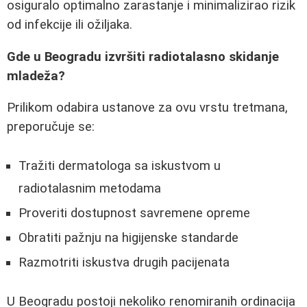
osiguralo optimalno zarastanje i minimalizirao rizik
od infekcije ili ožiljaka.
Gde u Beogradu izvršiti radiotalasno skidanje
mladeža?
Prilikom odabira ustanove za ovu vrstu tretmana,
preporučuje se:
Tražiti dermatologa sa iskustvom u
radiotalasnim metodama
Proveriti dostupnost savremene opreme
Obratiti pažnju na higijenske standarde
Razmotriti iskustva drugih pacijenata
U Beogradu postoji nekoliko renomiranih ordinacija