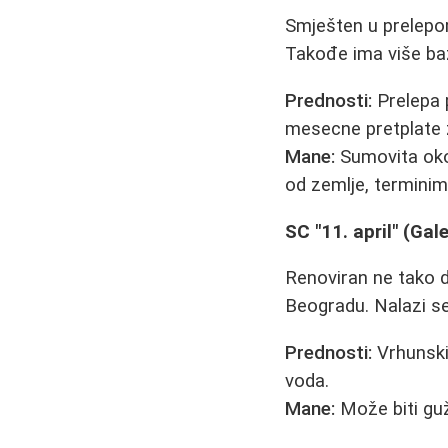
Smješten u prelepom
Takođe ima više baz
Prednosti:
Prelepa 
mesecne pretplate 
Mane:
Sumovita okol
od zemlje, terminim
SC "11. april" (Gal
Renoviran ne tako d
Beogradu. Nalazi s
Prednosti:
Vrhunski
voda.
Mane:
Može biti guž