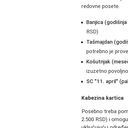
redovne posete.
Banjica (godišnja
RSD)
Tašmajdan (godiš
potrebno je prove
Košutnjak (meseč
izuzetno povoljno
SC "11. april" (p
Kabezina kartica
Posebno treba pome
2.500 RSD) i omoguć
uključujući i određe