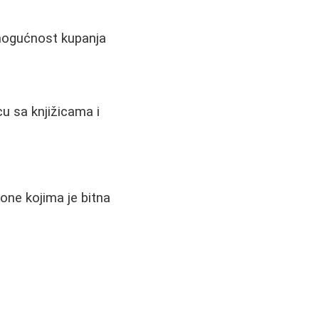
mogućnost kupanja
u sa knjižicama i
one kojima je bitna