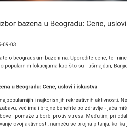
 izbor bazena u Beogradu: Cene, uslovi 
5-09-03
ate o beogradskim bazenima. Uporedite cene, termine, 
 o popularnim lokacijama kao što su Tašmajdan, Banjic
zena u Beogradu: Cene, uslovi i iskustva
 najpopularnijih i najkorisnijih rekreativnih aktivnosti. 
zabavu, već ima i brojne benefite po zdravlje - jača mi
lobove i pomaže u borbi protiv stresa. Međutim, pri od
anje ovoj aktivnosti, nameću se brojna pitanja: kolika 