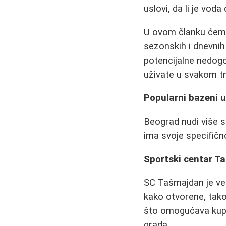
uslovi, da li je voda
U ovom članku ćemo
sezonskih i dnevnih 
potencijalne nedogo
uživate u svakom t
Popularni bazeni u
Beograd nudi više s
ima svoje specifično
Sportski centar T
SC Tašmajdan je ve
kako otvorene, tak
što omogućava kupa
grada.