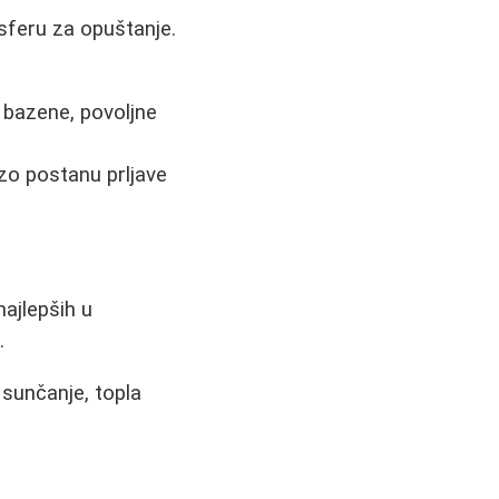
sferu za opuštanje.
 bazene, povoljne
zo postanu prljave
ajlepših u
.
 sunčanje, topla