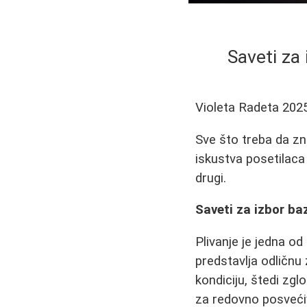
Saveti za
Violeta Radeta
202
Sve što treba da zn
iskustva posetilaca
drugi.
Saveti za izbor ba
Plivanje je jedna od
predstavlja odličnu 
kondiciju, štedi zg
za redovno posvećiv