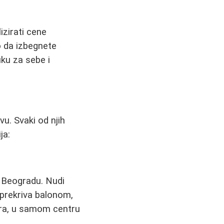
zirati cene
o da izbegnete
ku za sebe i
u. Svaki od njih
ja:
 Beogradu. Nudi
prekriva balonom,
bra, u samom centru