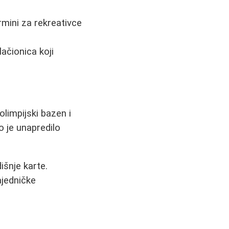
mini za rekreativce
ačionica koji
olimpijski bazen i
o je unapredilo
išnje karte.
ajedničke