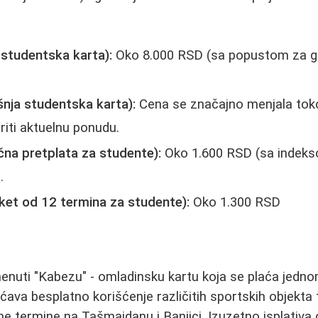
 studentska karta):
Oko 8.000 RSD (sa popustom za gr
nja studentska karta):
Cena se značajno menjala tok
riti aktuelnu ponudu.
na pretplata za studente):
Oko 1.600 RSD (sa indekso
.
aket od 12 termina za studente):
Oko 1.300 RSD
nuti "Kabezu" - omladinsku kartu koja se plaća jedno
ava besplatno korišćenje različitih sportskih objekta
ne termine na Tašmajdanu i Banjici. Izuzetno isplativa 