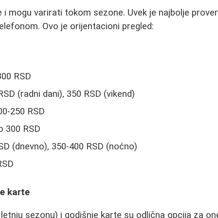
 i mogu varirati tokom sezone. Uvek je najbolje proveri
 telefonom. Ovo je orijentacioni pregled:
300 RSD
SD (radni dani), 350 RSD (vikend)
00-250 RSD
o 300 RSD
D (dnevno), 350-400 RSD (noćno)
RSD
e karte
etnju sezonu) i godišnje karte su odlična opcija za one