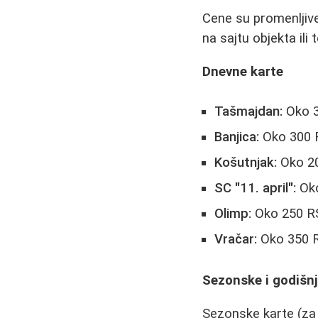
Cene su promenljive
na sajtu objekta ili
Dnevne karte
Tašmajdan:
Oko 
Banjica:
Oko 300 R
Košutnjak:
Oko 2
SC "11. april":
Ok
Olimp:
Oko 250 RS
Vračar:
Oko 350 
Sezonske i godišnj
Sezonske karte (za l