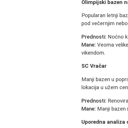
Olimpijski bazen n
Popularan letnji b
pod večernjim nebo
Prednosti:
Noćno ku
Mane:
Veoma velike 
vikendom.
SC Vračar
Manji bazen u popri
lokacija u užem cen
Prednosti:
Renovira
Mane:
Manji bazen (p
Uporedna analiza 