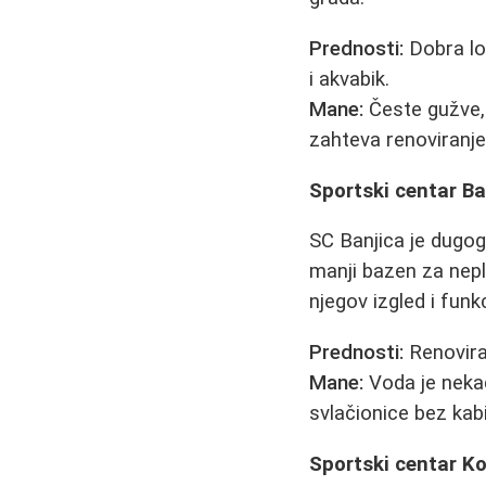
Prednosti:
Dobra lo
i akvabik.
Mane:
Česte gužve, 
zahteva renoviranje
Sportski centar Ba
SC Banjica je dugogo
manji bazen za nepli
njegov izgled i funk
Prednosti:
Renoviran
Mane:
Voda je nekad
svlačionice bez kab
Sportski centar K