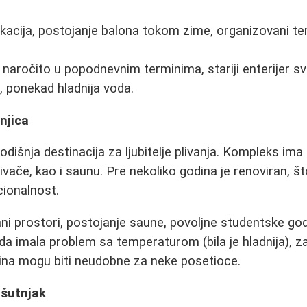
kacija, postojanje balona tokom zime, organizovani ter
naročito u popodnevnim terminima, stariji enterijer svl
, ponekad hladnija voda.
njica
dišnja destinacija za ljubitelje plivanja. Kompleks ima 
vače, kao i saunu. Pre nekoliko godina je renoviran, št
cionalnost.
i prostori, postojanje saune, povoljne studentske god
a imala problem sa temperaturom (bila je hladnija), z
ina mogu biti neudobne za neke posetioce.
ošutnjak