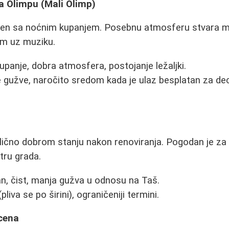
a Olimpu (Mali Olimp)
azen sa noćnim kupanjem. Posebnu atmosferu stvara 
m uz muziku.
panje, dobra atmosfera, postojanje ležaljki.
gužve, naročito sredom kada je ulaz besplatan za dec
lično dobrom stanju nakon renoviranja. Pogodan je za 
tru grada.
n, čist, manja gužva u odnosu na Taš.
liva se po širini), ograničeniji termini.
cena