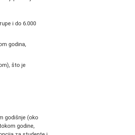
upe i do 6.000
om godina,
m), što je
m godišnje (oko
 tokom godine,
opcija za studente i