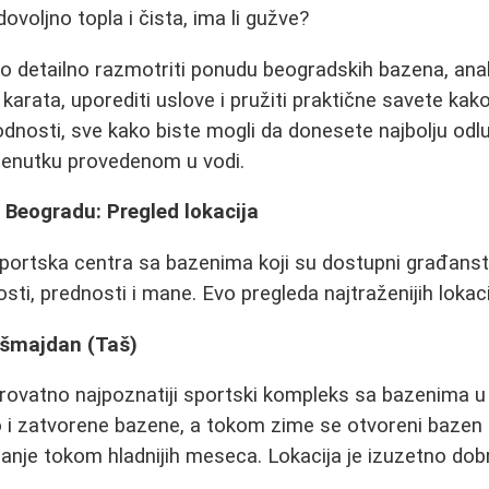
 dovoljno topla i čista, ima li gužve?
 detailno razmotriti ponudu beogradskih bazena, anali
karata, uporediti uslove i pružiti praktične savete kak
dnosti, sve kako biste mogli da donesete najbolju odlu
renutku provedenom u vodi.
 Beogradu: Pregled lokacija
portska centra sa bazenima koji su dostupni građanstv
sti, prednosti i mane. Evo pregleda najtraženijih lokaci
ašmajdan (Taš)
rovatno najpoznatiji sportski kompleks sa bazenima u
o i zatvorene bazene, a tokom zime se otvoreni bazen 
nje tokom hladnijih meseca. Lokacija je izuzetno do