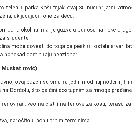
 zelenilu parka Košutnjak, ovaj SC nudi prijatnu atmo
ena, uključujući i one za decu.
prirodna okolina, manje gužve u odnosu na neke druge
za studente.
ina može dovesti do toga da peskiri i ostale stvari br
a ponekad dominiraju penzioneri.
e Muskatirović)
avno, ovaj bazen se smatra jednim od najmodernijih i n
e na Dorćolu, što ga čini dostupnim za mnoge građane
 renoviran, veoma čist, ima fenove za kosu, terasu za
va, naročito u popularnim terminima.