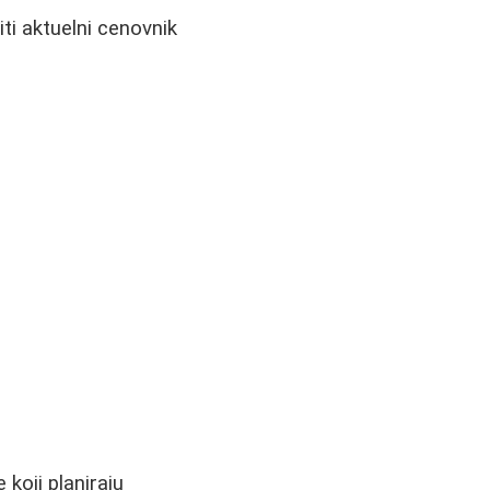
ti aktuelni cenovnik
 koji planiraju