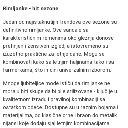
Rimljanke - hit sezone
Jedan od najistaknutijih trendova ove sezone su
definitivno rimljanke. Ove sandale sa
karakterističnim remenima oko gležnja donose
prefinjen i ženstven izgled, a istovremeno su
izuzetno praktične za letnje dane. Mogu se
kombinovati kako sa letnjim haljinama tako i sa
farmerkama, što ih čini univerzalnim izborom.
Mnoge ljubiteljice mode ističu da rimljanke ne
moraju biti skupe da bi bile stilizovane - ključ je u
kvalitetnom izradu i pravilnoj kombinaciji sa
ostatkom odeće. Dostupne su u raznim bojama i
materijalima, od klasične crne i braon do metalik
nijansi koje dodaju sjaj letnjim kombinacijama.