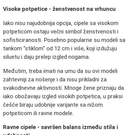
Visoke potpetice - ženstvenost na vrhuncu
Iako nisu najudobnija opcija, cipele sa visokom
potpeticom ostaju večni simbol ženstvenosti i
sofisticiranosti. Posebno popularne su modeli sa
tankom "stiklom" od 12 cm i više, koji izdužuju
siluetu i daju prelep izgled nogama.
Međutim, treba imati na umu da su ovi modeli
zahtevniji za nošenje i da nisu prikladni za
svakodnevne aktivnosti. Mnoge žene priznaju da
iako obožavaju izgled visokih potpetica, u praksi
češće biraju udobnije varijante sa nižom
potpeticom ili ravne modele.
Ravne cipele - savršen balans između stila i