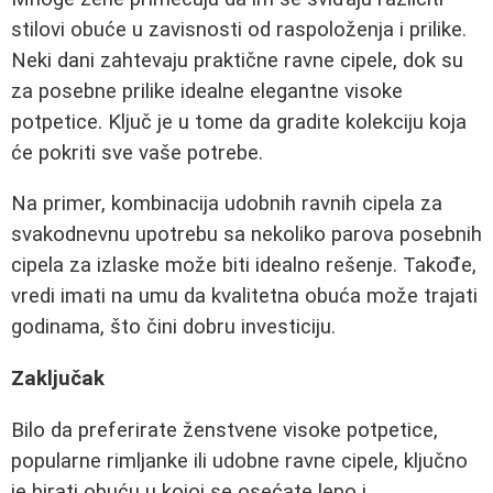
stilovi obuće u zavisnosti od raspoloženja i prilike.
Neki dani zahtevaju praktične ravne cipele, dok su
za posebne prilike idealne elegantne visoke
potpetice. Ključ je u tome da gradite kolekciju koja
će pokriti sve vaše potrebe.
Na primer, kombinacija udobnih ravnih cipela za
svakodnevnu upotrebu sa nekoliko parova posebnih
cipela za izlaske može biti idealno rešenje. Takođe,
vredi imati na umu da kvalitetna obuća može trajati
godinama, što čini dobru investiciju.
Zaključak
Bilo da preferirate ženstvene visoke potpetice,
popularne rimljanke ili udobne ravne cipele, ključno
je birati obuću u kojoj se osećate lepo i