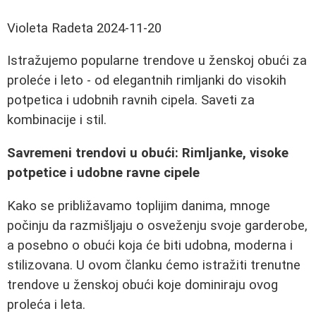
Violeta Radeta
2024-11-20
Istražujemo popularne trendove u ženskoj obući za
proleće i leto - od elegantnih rimljanki do visokih
potpetica i udobnih ravnih cipela. Saveti za
kombinacije i stil.
Savremeni trendovi u obući: Rimljanke, visoke
potpetice i udobne ravne cipele
Kako se približavamo toplijim danima, mnoge
počinju da razmišljaju o osveženju svoje garderobe,
a posebno o obući koja će biti udobna, moderna i
stilizovana. U ovom članku ćemo istražiti trenutne
trendove u ženskoj obući koje dominiraju ovog
proleća i leta.