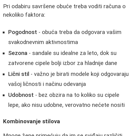
Pri odabiru savršene obuće treba voditi računa o
nekoliko faktora:
Pogodnost
- obuća treba da odgovara vašim
svakodnevnim aktivnostima
Sezona
- sandale su idealne za leto, dok su
zatvorene cipele bolji izbor za hladnije dane
Lični stil
- važno je birati modele koji odgovaraju
vašoj ličnosti i načinu odevanja
Udobnost
- bez obzira na to koliko su cipele
lepe, ako nisu udobne, verovatno nećete nositi
Kombinovanje stilova
Mnoge žene primećuju da im se sviđaju različiti