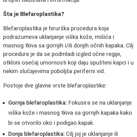
Šta je Blefaroplastika?
Blefaroplastika je hirurška procedura koja
podrazumeva uklanjanje viška kože, mišića i
masnog tkiva sa gornjih i/ili donjih očnih kapaka. Cilj
procedure je da se podmladi izgled očne regije,
otkloni osećaj umornosti koji daju spušteni kapci i u
nekim slučajevima poboljša periferni vid.
Postoje dve glavne vrste blefaroplastike:
Gornja blefaroplastika:
Fokusira se na uklanjanje
viška kože i masnog tkiva sa gornjih kapaka kako
bi se otvorilo oko i podigao kapak.
Donja blefaroplastika:
Cilj joj je uklanjanje ili