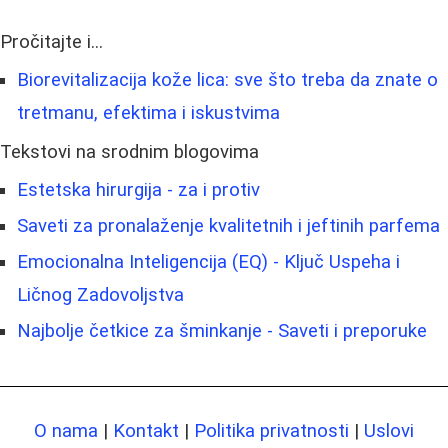
Pročitajte i...
Biorevitalizacija kože lica: sve što treba da znate o
tretmanu, efektima i iskustvima
Tekstovi na srodnim blogovima
Estetska hirurgija - za i protiv
Saveti za pronalaženje kvalitetnih i jeftinih parfema
Emocionalna Inteligencija (EQ) - Ključ Uspeha i
Ličnog Zadovoljstva
Najbolje četkice za šminkanje - Saveti i preporuke
O nama
|
Kontakt
|
Politika privatnosti
|
Uslovi