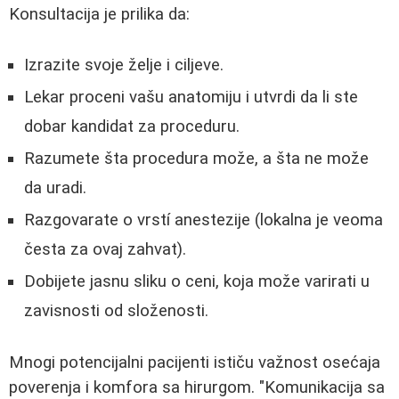
Konsultacija je prilika da:
Izrazite svoje želje i ciljeve.
Lekar proceni vašu anatomiju i utvrdi da li ste
dobar kandidat za proceduru.
Razumete šta procedura može, a šta ne može
da uradi.
Razgovarate o vrstí anestezije (lokalna je veoma
česta za ovaj zahvat).
Dobijete jasnu sliku o ceni, koja može varirati u
zavisnosti od složenosti.
Mnogi potencijalni pacijenti ističu važnost osećaja
poverenja i komfora sa hirurgom. "Komunikacija sa