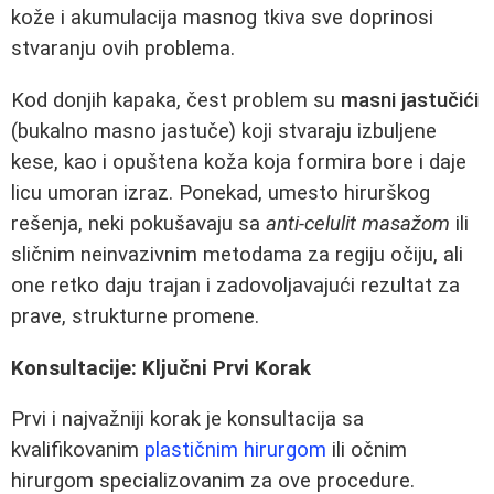
kože i akumulacija masnog tkiva sve doprinosi
stvaranju ovih problema.
Kod donjih kapaka, čest problem su
masni jastučići
(bukalno masno jastuče) koji stvaraju izbuljene
kese, kao i opuštena koža koja formira bore i daje
licu umoran izraz. Ponekad, umesto hirurškog
rešenja, neki pokušavaju sa
anti-celulit masažom
ili
sličnim neinvazivnim metodama za regiju očiju, ali
one retko daju trajan i zadovoljavajući rezultat za
prave, strukturne promene.
Konsultacije: Ključni Prvi Korak
Prvi i najvažniji korak je konsultacija sa
kvalifikovanim
plastičnim hirurgom
ili očnim
hirurgom specializovanim za ove procedure.