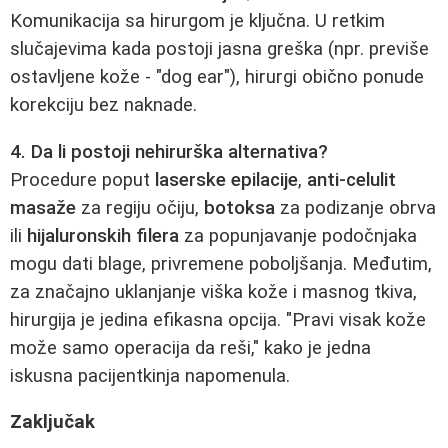
Komunikacija sa hirurgom je ključna. U retkim
slučajevima kada postoji jasna greška (npr. previše
ostavljene kože - "dog ear"), hirurgi obično ponude
korekciju bez naknade.
4. Da li postoji nehirurška alternativa?
Procedure poput
laserske epilacije
,
anti-celulit
masaže
za regiju očiju,
botoksa
za podizanje obrva
ili
hijaluronskih filera
za popunjavanje podočnjaka
mogu dati blage, privremene poboljšanja. Međutim,
za značajno uklanjanje viška kože i masnog tkiva,
hirurgija je jedina efikasna opcija. "Pravi visak kože
može samo operacija da reši," kako je jedna
iskusna pacijentkinja napomenula.
Zaključak