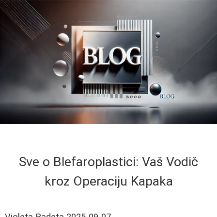
Sve o Blefaroplastici: Vaš Vodič
kroz Operaciju Kapaka
Violeta Radeta
2025-09-07