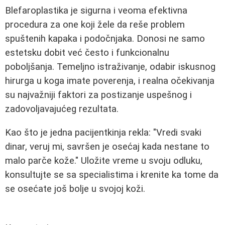
Blefaroplastika je sigurna i veoma efektivna
procedura za one koji žele da reše problem
spuštenih kapaka i podočnjaka. Donosi ne samo
estetsku dobit već često i funkcionalnu
poboljšanja. Temeljno istraživanje, odabir iskusnog
hirurga u koga imate poverenja, i realna očekivanja
su najvažniji faktori za postizanje uspešnog i
zadovoljavajućeg rezultata.
Kao što je jedna pacijentkinja rekla: "Vredi svaki
dinar, veruj mi, savršen je osećaj kada nestane to
malo parče kože." Uložite vreme u svoju odluku,
konsultujte se sa specialistima i krenite ka tome da
se osećate još bolje u svojoj koži.