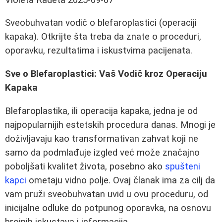
Sveobuhvatan vodič o blefaroplastici (operaciji
kapaka). Otkrijte šta treba da znate o proceduri,
oporavku, rezultatima i iskustvima pacijenata.
Sve o Blefaroplastici: Vaš Vodič kroz Operaciju
Kapaka
Blefaroplastika, ili operacija kapaka, jedna je od
najpopularnijih estetskih procedura danas. Mnogi je
doživljavaju kao transformativan zahvat koji ne
samo da podmlađuje izgled već može značajno
poboljšati kvalitet života, posebno ako
spušteni
kapci
ometaju vidno polje. Ovaj članak ima za cilj da
vam pruži sveobuhvatan uvid u ovu proceduru, od
inicijalne odluke do potpunog oporavka, na osnovu
brojnih iskustava i informacija.