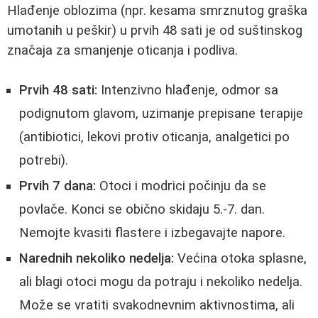
Hlađenje oblozima (npr. kesama smrznutog graška
umotanih u peškir) u prvih 48 sati je od suštinskog
značaja za smanjenje oticanja i podliva.
Prvih 48 sati:
Intenzivno hlađenje, odmor sa
podignutom glavom, uzimanje prepisane terapije
(antibiotici, lekovi protiv oticanja, analgetici po
potrebi).
Prvih 7 dana:
Otoci i modrici počinju da se
povlače. Konci se obično skidaju 5.-7. dan.
Nemojte kvasiti flastere i izbegavajte napore.
Narednih nekoliko nedelja:
Većina otoka splasne,
ali blagi otoci mogu da potraju i nekoliko nedelja.
Može se vratiti svakodnevnim aktivnostima, ali