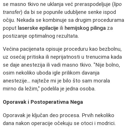
se masno tkivo ne uklanja već preraspodeljuje (
lipo
transfer
) da bi se popunile udubljene senke ispod
očiju. Nekada se kombinuje sa drugim procedurama
poput
laserske epilacije
ili
hemijskog pilinga
za
postizanje optimalnog rezultata.
Većina pacijenata opisuje proceduru kao bezbolnu,
uz osećaj pritiska ili neprijatnosti u trenucima kada
se daje anestezija ili vadi masno tkivo. "Nije bolno,
osim nekoliko uboda igle prilikom davanja
anestezije... najteže mi je bilo što sam morala
mirno da ležim," podelila je jedna osoba.
Oporavak i Postoperativna Negа
Oporavak je ključan deo procesa. Prvih nekoliko
dana nakon operacije očekuju se otoci i modrici.