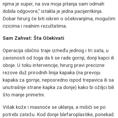
njima je super, na sva moja pitanja sam odmah
dobila odgovore," istakla je jedna pacijentkinja.
Dobar hirurg će biti iskren o očekivanjima, mogućim
rizicima i realnim rezultatima.
Sam Zahvat: Šta Očekivati
Operacija obično traje između jednog i tri sata, u
zavisnosti od toga da li se rade gornji, donji kapci ili
oboje. U toku intervencije, hirurg pravi precizne
rezove duž prirodnih linija kapaka (na prevoju
kapaka za gornje, neposredno ispod trepavica ili sa
unutrašnje strane kapka za donje) kako bi ožiljci bili
što manje primetni.
Višak kože i masnoće se uklanja, a mišići se po
potrebi zatežu. Kod donje blefaroplastike, ponekad