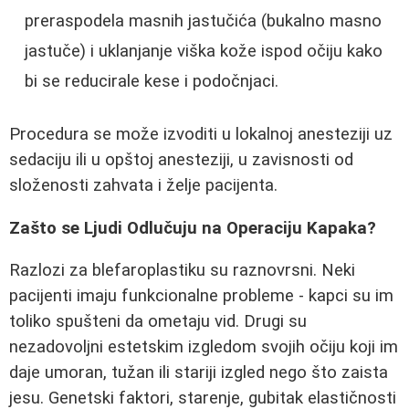
preraspodela masnih jastučića (bukalno masno
jastuče) i uklanjanje viška kože ispod očiju kako
bi se reducirale kese i podočnjaci.
Procedura se može izvoditi u lokalnoj anesteziji uz
sedaciju ili u opštoj anesteziji, u zavisnosti od
složenosti zahvata i želje pacijenta.
Zašto se Ljudi Odlučuju na Operaciju Kapaka?
Razlozi za blefaroplastiku su raznovrsni. Neki
pacijenti imaju funkcionalne probleme - kapci su im
toliko spušteni da ometaju vid. Drugi su
nezadovoljni estetskim izgledom svojih očiju koji im
daje umoran, tužan ili stariji izgled nego što zaista
jesu. Genetski faktori, starenje, gubitak elastičnosti