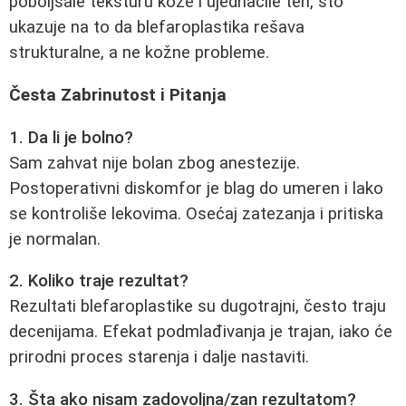
poboljšale teksturu kože i ujednačile ten, što
ukazuje na to da blefaroplastika rešava
strukturalne, a ne kožne probleme.
Česta Zabrinutost i Pitanja
1. Da li je bolno?
Sam zahvat nije bolan zbog anestezije.
Postoperativni diskomfor je blag do umeren i lako
se kontroliše lekovima. Osećaj zatezanja i pritiska
je normalan.
2. Koliko traje rezultat?
Rezultati blefaroplastike su dugotrajni, često traju
decenijama. Efekat podmlađivanja je trajan, iako će
prirodni proces starenja i dalje nastaviti.
3. Šta ako nisam zadovoljna/zan rezultatom?