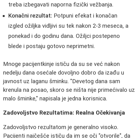
treba izbegavati naporna fizički vežbanja.
Konačni rezultat:
Potpuni efekat i konačan
izgled ožiljka vidljivi su tek nakon 2-3 meseca, a
ponekad i do godinu dana. Ožiljci postepeno
blede i postaju gotovo neprimetni.
Mnoge pacijentkinje ističu da su se već nakon
nedelju dana osećale dovoljno dobro da izađu u
javnost uz laganu šminku. "Devetog dana sam
krenula na posao, skoro se ništa nije primećivalo uz
malo šminke," napisala je jedna korisnica.
Zadovoljstvo Rezultatima: Realna Očekivanja
Zadovoljstvo rezultatom je generalno visoko.
Pacijenti najčešće ističu da im se oči "otvorile", da