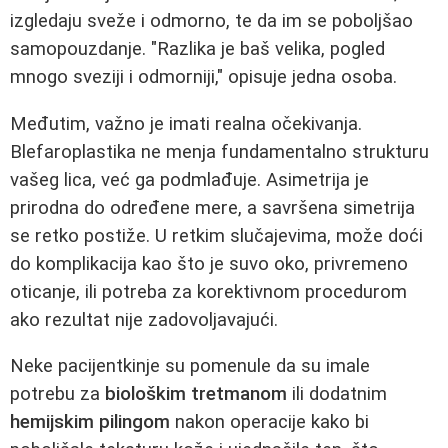
izgledaju sveže i odmorno, te da im se poboljšao
samopouzdanje. "Razlika je baš velika, pogled
mnogo sveziji i odmorniji," opisuje jedna osoba.
Međutim, važno je imati realna očekivanja.
Blefaroplastika ne menja fundamentalno strukturu
vašeg lica, već ga podmlađuje. Asimetrija je
prirodna do određene mere, a savršena simetrija
se retko postiže. U retkim slučajevima, može doći
do komplikacija kao što je suvo oko, privremeno
oticanje, ili potreba za korektivnom procedurom
ako rezultat nije zadovoljavajući.
Neke pacijentkinje su pomenule da su imale
potrebu za
biološkim tretmanom
ili dodatnim
hemijskim pilingom
nakon operacije kako bi