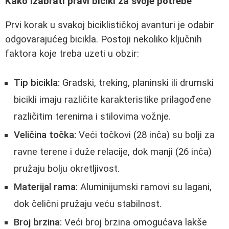
Kako izabrati pravi bicikl za svoje potrebe
Prvi korak u svakoj biciklističkoj avanturi je odabir
odgovarajućeg bicikla. Postoji nekoliko ključnih
faktora koje treba uzeti u obzir:
Tip bicikla:
Gradski, treking, planinski ili drumski
bicikli imaju različite karakteristike prilagođene
različitim terenima i stilovima vožnje.
Veličina točka:
Veći točkovi (28 inča) su bolji za
ravne terene i duže relacije, dok manji (26 inča)
pružaju bolju okretljivost.
Materijal rama:
Aluminijumski ramovi su lagani,
dok čelični pružaju veću stabilnost.
Broj brzina:
Veći broj brzina omogućava lakše