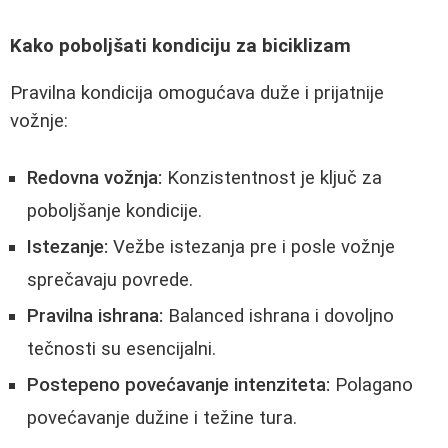
Kako poboljšati kondiciju za biciklizam
Pravilna kondicija omogućava duže i prijatnije
vožnje:
Redovna vožnja:
Konzistentnost je ključ za
poboljšanje kondicije.
Istezanje:
Vežbe istezanja pre i posle vožnje
sprečavaju povrede.
Pravilna ishrana:
Balanced ishrana i dovoljno
tečnosti su esencijalni.
Postepeno povećavanje intenziteta:
Polagano
povećavanje dužine i težine tura.