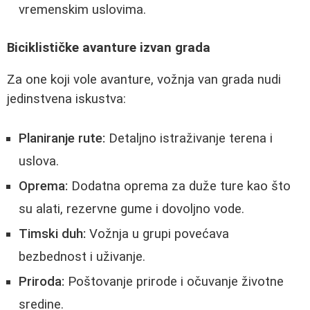
vremenskim uslovima.
Biciklističke avanture izvan grada
Za one koji vole avanture, vožnja van grada nudi
jedinstvena iskustva:
Planiranje rute:
Detaljno istraživanje terena i
uslova.
Oprema:
Dodatna oprema za duže ture kao što
su alati, rezervne gume i dovoljno vode.
Timski duh:
Vožnja u grupi povećava
bezbednost i uživanje.
Priroda:
Poštovanje prirode i očuvanje životne
sredine.