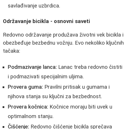
savlađivanje uzbrdica.
Održavanje bicikla - osnovni saveti
Redovno održavanje produžava životni vek bicikla i
obezbeđuje bezbednu vožnju. Evo nekoliko ključnih
tačaka:
Podmazivanje lanca:
Lanac treba redovno čistiti
i podmazivati specijalnim uljima.
Provera guma:
Pravilni pritisak u gumama i
njihova stanja su ključni za bezbednost.
Provera kočnica:
Kočnice moraju biti uvek u
optimalnom stanju.
Čišćenje:
Redovno čišćenje bicikla sprečava