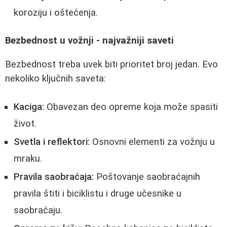
koroziju i oštećenja.
Bezbednost u vožnji - najvažniji saveti
Bezbednost treba uvek biti prioritet broj jedan. Evo
nekoliko ključnih saveta:
Kaciga:
Obavezan deo opreme koja može spasiti
život.
Svetla i reflektori:
Osnovni elementi za vožnju u
mraku.
Pravila saobraćaja:
Poštovanje saobraćajnih
pravila štiti i biciklistu i druge učesnike u
saobraćaju.