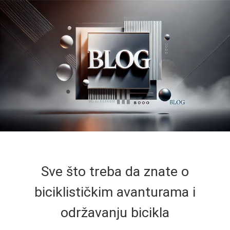
Sve što treba da znate o
biciklističkim avanturama i
održavanju bicikla