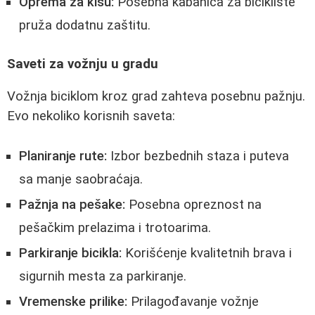
Oprema za kišu:
Posebna kabanica za bicikliste
pruža dodatnu zaštitu.
Saveti za vožnju u gradu
Vožnja biciklom kroz grad zahteva posebnu pažnju.
Evo nekoliko korisnih saveta:
Planiranje rute:
Izbor bezbednih staza i puteva
sa manje saobraćaja.
Pažnja na pešake:
Posebna opreznost na
pešačkim prelazima i trotoarima.
Parkiranje bicikla:
Korišćenje kvalitetnih brava i
sigurnih mesta za parkiranje.
Vremenske prilike:
Prilagođavanje vožnje