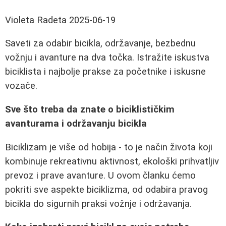
Violeta Radeta
2025-06-19
Saveti za odabir bicikla, održavanje, bezbednu
vožnju i avanture na dva točka. Istražite iskustva
biciklista i najbolje prakse za početnike i iskusne
vozače.
Sve što treba da znate o biciklističkim
avanturama i održavanju bicikla
Biciklizam je više od hobija - to je način života koji
kombinuje rekreativnu aktivnost, ekološki prihvatljiv
prevoz i prave avanture. U ovom članku ćemo
pokriti sve aspekte biciklizma, od odabira pravog
bicikla do sigurnih praksi vožnje i održavanja.