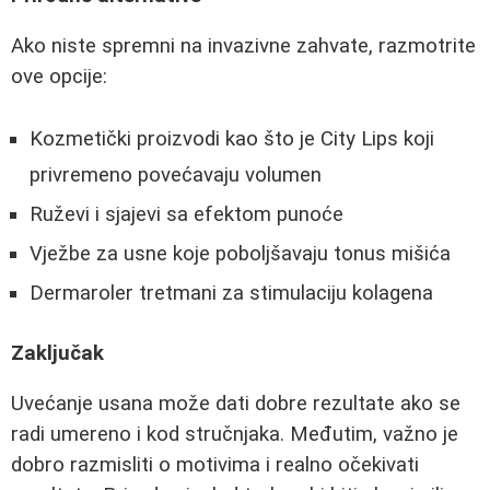
Ako niste spremni na invazivne zahvate, razmotrite
ove opcije:
Kozmetički proizvodi kao što je City Lips koji
privremeno povećavaju volumen
Ruževi i sjajevi sa efektom punoće
Vježbe za usne koje poboljšavaju tonus mišića
Dermaroler tretmani za stimulaciju kolagena
Zaključak
Uvećanje usana može dati dobre rezultate ako se
radi umereno i kod stručnjaka. Međutim, važno je
dobro razmisliti o motivima i realno očekivati