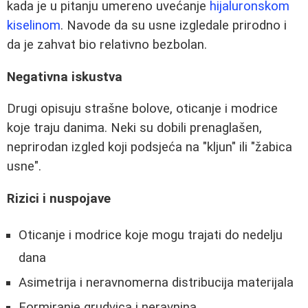
kada je u pitanju umereno uvećanje
hijaluronskom
kiselinom
. Navode da su usne izgledale prirodno i
da je zahvat bio relativno bezbolan.
Negativna iskustva
Drugi opisuju strašne bolove, oticanje i modrice
koje traju danima. Neki su dobili prenaglašen,
neprirodan izgled koji podsjeća na "kljun" ili "žabica
usne".
Rizici i nuspojave
Oticanje i modrice koje mogu trajati do nedelju
dana
Asimetrija i neravnomerna distribucija materijala
Formiranje grudvica i neravnina