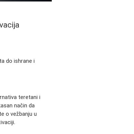
vacija
ta do ishrane i
nativa teretani i
ikasan način da
te o vežbanju u
vaciji.