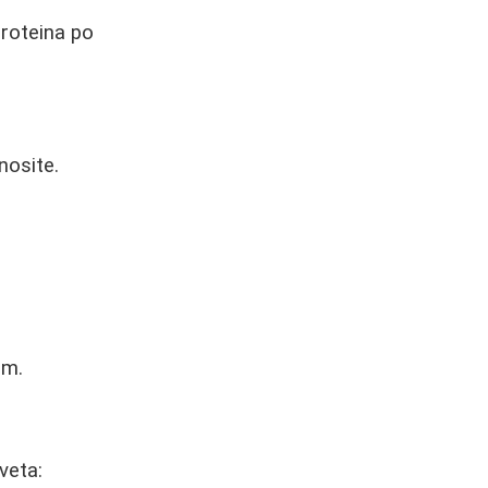
proteina po
nosite.
om.
veta: