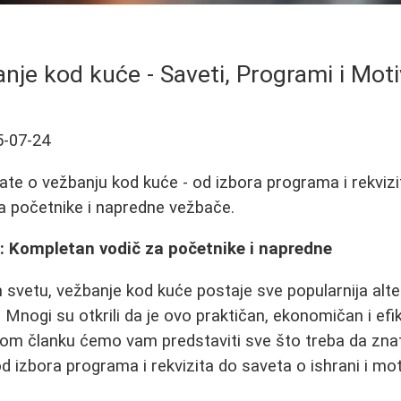
nje kod kuće - Saveti, Programi i Moti
5-07-24
ate o vežbanju kod kuće - od izbora programa i rekvizi
za početnike i napredne vežbače.
: Kompletan vodič za početnike i napredne
vetu, vežbanje kod kuće postaje sve popularnija alter
 Mnogi su otkrili da je ovo praktičan, ekonomičan i ef
vom članku ćemo vam predstaviti sve što treba da zna
 izbora programa i rekvizita do saveta o ishrani i moti