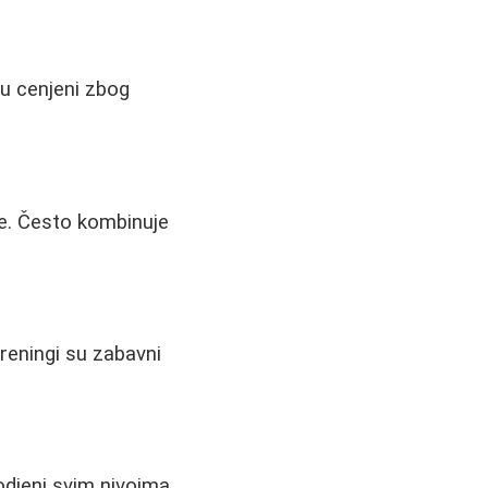
su cenjeni zbog
te. Često kombinuje
reningi su zabavni
godjeni svim nivoima.