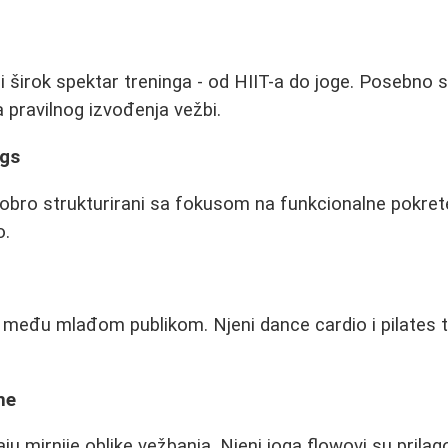
i širok spektar treninga - od HIIT-a do joge. Posebno 
a pravilnog izvođenja vežbi.
gs
dobro strukturirani sa fokusom na funkcionalne pokre
o.
među mlađom publikom. Njeni dance cardio i pilates t
ne
aju mirnije oblike vežbanja. Njeni joga flowovi su prila