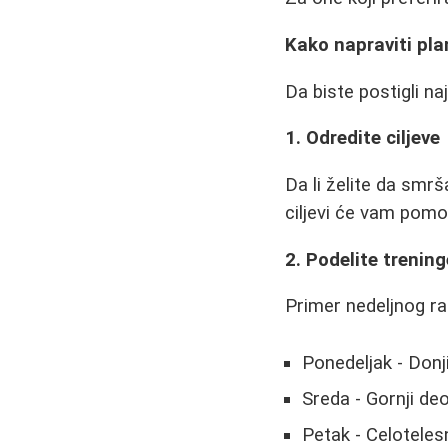
Kako napraviti pla
Da biste postigli na
1. Odredite ciljeve
Da li želite da smrš
ciljevi će vam pomo
2. Podelite treni
Primer nedeljnog r
Ponedeljak - Donji
Sreda - Gornji deo
Petak - Celoteles