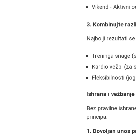
Vikend - Aktivni o
3. Kombinujte razl
Najbolji rezultati 
Treninga snage (
Kardio vežbi (za 
Fleksibilnosti (jog
Ishrana i vežbanje
Bez pravilne ishrane
principa:
1. Dovoljan unos p