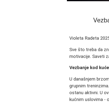
Vezba
Violeta Radeta
202
Sve što treba da zn
motivacije. Saveti 
Vezbanje kod kuće
U današnjem brzom s
grupnim treninzima.
ostanu aktivni. U o
kućnim uslovima - od