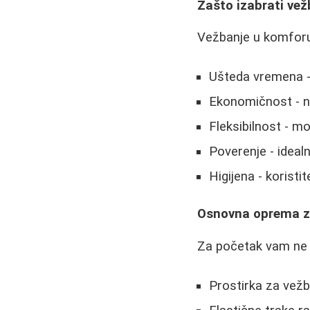
Zašto izabrati ve
Vežbanje u komforu
Ušteda vremena -
Ekonomičnost - 
Fleksibilnost - 
Poverenje - ideal
Higijena - korist
Osnovna oprema z
Za početak vam ne 
Prostirka za vežb