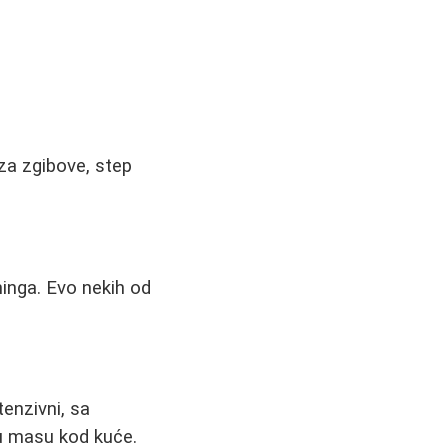
za zgibove, step
inga. Evo nekih od
tenzivni, sa
nu masu kod kuće.