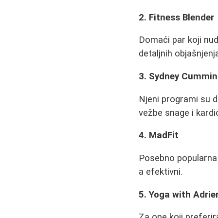
2. Fitness Blender
Domaći par koji nud
detaljnih objašnjenj
3. Sydney Cummin
Njeni programi su 
vežbe snage i kardi
4. MadFit
Posebno popularna 
a efektivni.
5. Yoga with Adrie
Za one koji preferir