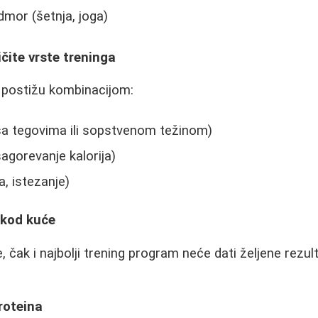
dmor (šetnja, joga)
ičite vrste treninga
se postižu kombinacijom:
sa tegovima ili sopstvenom težinom)
sagorevanje kalorija)
a, istezanje)
 kod kuće
, čak i najbolji trening program neće dati željene rezult
roteina