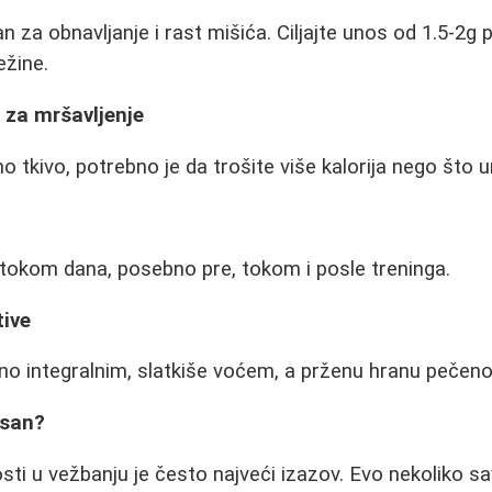
 za obnavljanje i rast mišića. Ciljajte unos od 1.5-2g 
ežine.
it za mršavljenje
o tkivo, potrebno je da trošite više kalorija nego što u
 tokom dana, posebno pre, tokom i posle treninga.
tive
no integralnim, slatkiše voćem, a prženu hranu pečen
isan?
ti u vežbanju je često najveći izazov. Evo nekoliko sa