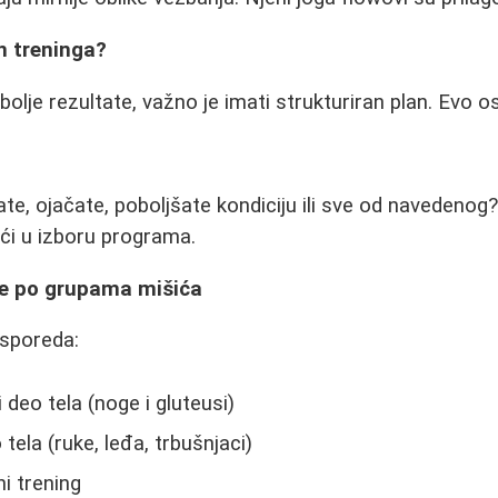
n treninga?
jbolje rezultate, važno je imati strukturiran plan. Evo o
ate, ojačate, poboljšate kondiciju ili sve od navedenog
ći u izboru programa.
nge po grupama mišića
asporeda:
 deo tela (noge i gluteusi)
 tela (ruke, leđa, trbušnjaci)
ni trening