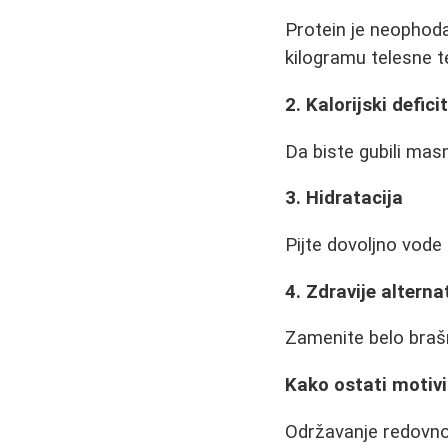
Protein je neophodan
kilogramu telesne t
2. Kalorijski defic
Da biste gubili masn
3. Hidratacija
Pijte dovoljno vode
4. Zdravije alterna
Zamenite belo braš
Kako ostati motiv
Održavanje redovnos