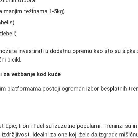
zličitih otpora
sa manjim težinama 1-5kg)
bells)
lebell)
ožete investirati u dodatnu opremu kao što su šipka 
ni bicikl.
i za vežbanje kod kuće
im platformama postoji ogroman izbor besplatnih tren
 Epic, Iron i Fuel su izuzetno popularni. Treninzi su in
izdržljivost. Idealni za one koji žele da izgrade mišić