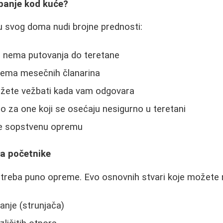
žbanje kod kuće?
 svog doma nudi brojne prednosti:
 nema putovanja do teretane
nema mesečnih članarina
možete vežbati kada vam odgovara
no za one koji se osećaju nesigurno u teretani
ite sopstvenu opremu
a početnike
treba puno opreme. Evo osnovnih stvari koje možete n
anje (strunjača)