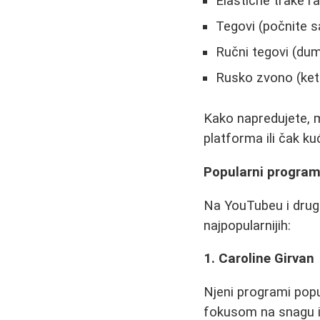
Elastične trake ra
Tegovi (počnite 
Ručni tegovi (dum
Rusko zvono (kett
Kako napredujete, m
platforma ili čak kuć
Popularni program
Na YouTubeu i drug
najpopularnijih:
1. Caroline Girvan
Njeni programi poput
fokusom na snagu i 