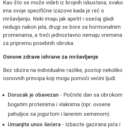
Kao što se može videti iz brojnih iskustava, svako
ima svoje specifične izazove kada je reč o
mršavljenju. Neki imaju jak apetit i osećaj gladi
nedugo nakon jela, drugi se bore sa hormonalnim
promenama, a treći jednostavno nemaju vremena
za pripremu posebnih obroka.
Osnove zdrave ishrane za mršavljenje
Bez obzira na individualne razlike, postoji nekoliko
osnovnih principa koji mogu pomoći većini ljudi:
Dorucak je obavezan
- Počnite dan sa obrokom
bogatim proteinima i vlaknima (npr. ovsene
pahuljice sa jogurtom i lanenim semenom)
Umanjite unos šećera
- Izbacite gazirana pića i