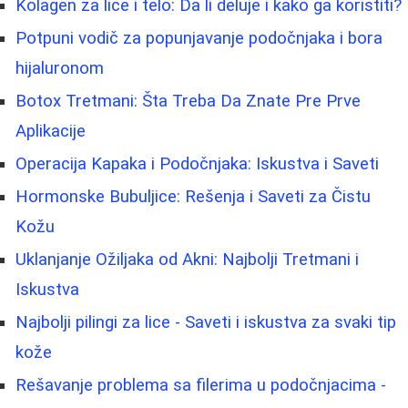
Kolagen za lice i telo: Da li deluje i kako ga koristiti?
Potpuni vodič za popunjavanje podočnjaka i bora
hijaluronom
Botox Tretmani: Šta Treba Da Znate Pre Prve
Aplikacije
Operacija Kapaka i Podočnjaka: Iskustva i Saveti
Hormonske Bubuljice: Rešenja i Saveti za Čistu
Kožu
Uklanjanje Ožiljaka od Akni: Najbolji Tretmani i
Iskustva
Najbolji pilingi za lice - Saveti i iskustva za svaki tip
kože
Rešavanje problema sa filerima u podočnjacima -