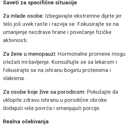
Saveti za specifične situacije
Za mlade osobe:
Izbegavajte ekstremne dijete jer
telo još uvek raste i razvija se. Fokusirajte se na
umanjenje nezdrave hrane i povećanje fizičke
aktivnosti.
Za žene u menopauzi:
Hormonalne promene mogu
otežati mršavljenje. Konsultujte se sa lekarom i
fokusirajte se na ishranu bogatu proteinima i
vlaknima.
Za osobe koje žive sa porodicom:
Pokušajte da
uklopite zdravu ishranu u porodične obroke
dodajući više povrća i smanjujući porcije.
Realna očekivanja