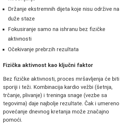
Držanje ekstremnih dijeta koje nisu održive na
duže staze
Fokusiranje samo na ishranu bez fizičke
aktivnosti
Očekivanje prebrzih rezultata
Fizička aktivnost kao ključni faktor
Bez fizičke aktivnosti, proces mršavljenja će biti
sporiji i teži. Kombinacija kardio vežbi (šetnja,
trčanje, plivanje) i treninga snage (vezbe sa
tegovima) daje najbolje rezultate. Čak i umereno
povećanje dnevnog kretanja može značajno
pomoći.