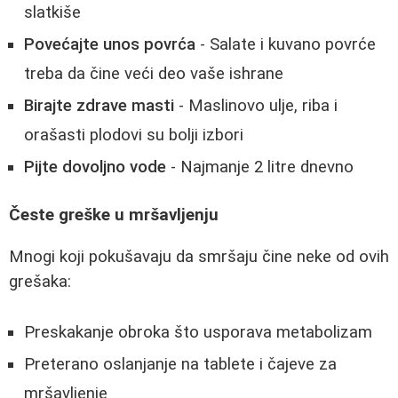
slatkiše
Povećajte unos povrća
- Salate i kuvano povrće
treba da čine veći deo vaše ishrane
Birajte zdrave masti
- Maslinovo ulje, riba i
orašasti plodovi su bolji izbori
Pijte dovoljno vode
- Najmanje 2 litre dnevno
Česte greške u mršavljenju
Mnogi koji pokušavaju da smršaju čine neke od ovih
grešaka:
Preskakanje obroka što usporava metabolizam
Preterano oslanjanje na tablete i čajeve za
mršavljenje