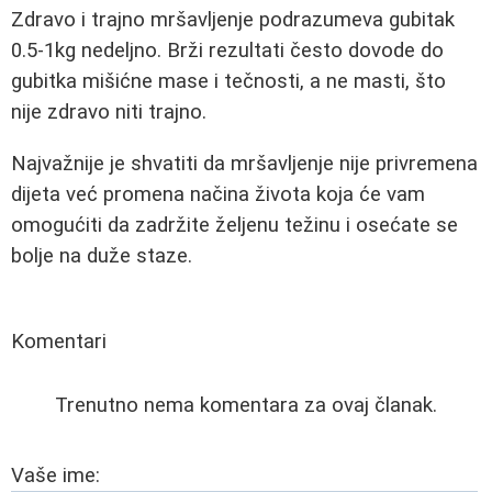
Zdravo i trajno mršavljenje podrazumeva gubitak
0.5-1kg nedeljno. Brži rezultati često dovode do
gubitka mišićne mase i tečnosti, a ne masti, što
nije zdravo niti trajno.
Najvažnije je shvatiti da mršavljenje nije privremena
dijeta već promena načina života koja će vam
omogućiti da zadržite željenu težinu i osećate se
bolje na duže staze.
Komentari
Trenutno nema komentara za ovaj članak.
Vaše ime: