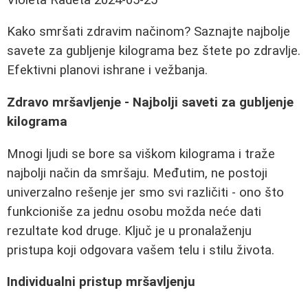
Kako smršati zdravim načinom? Saznajte najbolje
savete za gubljenje kilograma bez štete po zdravlje.
Efektivni planovi ishrane i vežbanja.
Zdravo mršavljenje - Najbolji saveti za gubljenje
kilograma
Mnogi ljudi se bore sa viškom kilograma i traže
najbolji način da smršaju. Međutim, ne postoji
univerzalno rešenje jer smo svi različiti - ono što
funkcioniše za jednu osobu možda neće dati
rezultate kod druge. Ključ je u pronalaženju
pristupa koji odgovara vašem telu i stilu života.
Individualni pristup mršavljenju