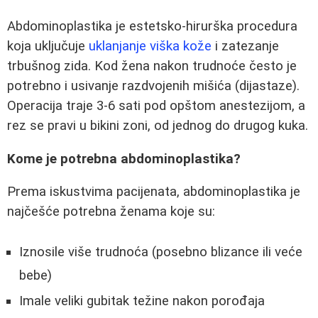
Abdominoplastika je estetsko-hirurška procedura
koja uključuje
uklanjanje viška kože
i zatezanje
trbušnog zida. Kod žena nakon trudnoće često je
potrebno i usivanje razdvojenih mišića (dijastaze).
Operacija traje 3-6 sati pod opštom anestezijom, a
rez se pravi u bikini zoni, od jednog do drugog kuka.
Kome je potrebna abdominoplastika?
Prema iskustvima pacijenata, abdominoplastika je
najčešće potrebna ženama koje su:
Iznosile više trudnoća (posebno blizance ili veće
bebe)
Imale veliki gubitak težine nakon porođaja