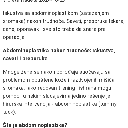
Iskustva sa abdominoplastikom (zatezanjem
stomaka) nakon trudnoće. Saveti, preporuke lekara,
cene, oporavak i sve što treba da znate pre
operacije.
Abdominoplastika nakon trudnoće: Iskustva,
saveti i preporuke
Mnoge žene se nakon porođaja suočavaju sa
problemom opuštene kože i razdvojenih mišića
stomaka. Iako redovan trening i ishrana mogu
pomoći, u nekim slučajevima jedino rešenje je
hirurška intervencija - abdominoplastika (tummy
tuck).
Šta je abdominoplastika?