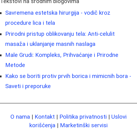
Tekstovi na srodnim blogovima
Savremena estetska hirurgija - vodič kroz
procedure lica i tela
Prirodni pristup oblikovanju tela: Anti-celulit
masaža i uklanjanje masnih naslaga
Male Grudi: Kompleks, Prihvaćanje i Prirodne
Metode
Kako se boriti protiv prvih borica i mimicnih bora -
Saveti i preporuke
O nama
|
Kontakt
|
Politika privatnosti
|
Uslovi
korišćenja
|
Marketinški servisi