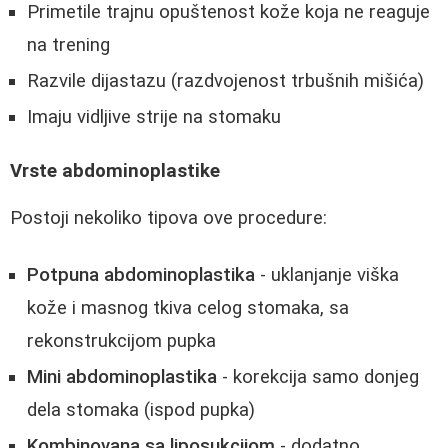
Primetile trajnu opuštenost kože koja ne reaguje
na trening
Razvile dijastazu (razdvojenost trbušnih mišića)
Imaju vidljive strije na stomaku
Vrste abdominoplastike
Postoji nekoliko tipova ove procedure:
Potpuna abdominoplastika
- uklanjanje viška
kože i masnog tkiva celog stomaka, sa
rekonstrukcijom pupka
Mini abdominoplastika
- korekcija samo donjeg
dela stomaka (ispod pupka)
Kombinovana sa liposukcijom
- dodatno