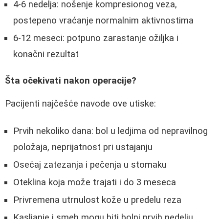
4-6 nedelja: nošenje kompresionog veza,
postepeno vraćanje normalnim aktivnostima
6-12 meseci: potpuno zarastanje ožiljka i
konačni rezultat
Šta očekivati nakon operacije?
Pacijenti najčešće navode ove utiske:
Prvih nekoliko dana: bol u ledjima od nepravilnog
položaja, neprijatnost pri ustajanju
Osećaj zatezanja i pečenja u stomaku
Oteklina koja može trajati i do 3 meseca
Privremena utrnulost kože u predelu reza
Kasljanje i smeh mogu biti bolni prvih nedelju