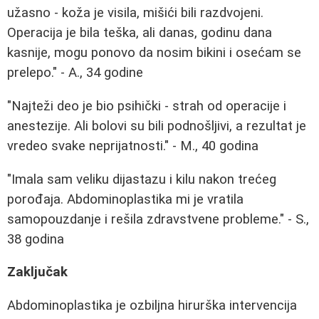
užasno - koža je visila, mišići bili razdvojeni.
Operacija je bila teška, ali danas, godinu dana
kasnije, mogu ponovo da nosim bikini i osećam se
prelepo." - A., 34 godine
"Najteži deo je bio psihički - strah od operacije i
anestezije. Ali bolovi su bili podnošljivi, a rezultat je
vredeo svake neprijatnosti." - M., 40 godina
"Imala sam veliku dijastazu i kilu nakon trećeg
porođaja. Abdominoplastika mi je vratila
samopouzdanje i rešila zdravstvene probleme." - S.,
38 godina
Zaključak
Abdominoplastika je ozbiljna hirurška intervencija