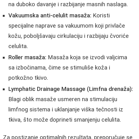
na duboko davanje i razbijanje masnih naslaga.
Vakuumska anti-celulit masaža:
Koristi
specijalne naprave sa vakuumom koji privlače
kožu, poboljšavaju cirkulaciju i razbijaju čvoriće
celulita.
Roller masaža:
Masaža koja se izvodi valjcima
sa izbočinama, čime se stimuliše koža i
potkožno tkivo.
Lymphatic Drainage Massage (Limfna drenaža):
Blagi oblik masaže usmeren na stimulaciju
limfnog sistema i uklanjanje viška tečnosti iz
tkiva, što može doprineti smanjenju celulita.
Za postizanje optimalnih rezultata, preporučuje se