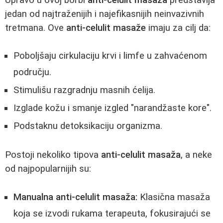
jedan od najtraženijih i najefikasnijih neinvazivnih
tretmana. Ove
anti-celulit masaže
imaju za cilj da:
Poboljšaju cirkulaciju krvi i limfe u zahvaćenom
području.
Stimulišu razgradnju masnih ćelija.
Izglade kožu i smanje izgled "narandžaste kore".
Podstaknu detoksikaciju organizma.
Postoji nekoliko tipova
anti-celulit masaža
, a neke
od najpopularnijih su:
Manualna anti-celulit masaža:
Klasična masaža
koja se izvodi rukama terapeuta, fokusirajući se