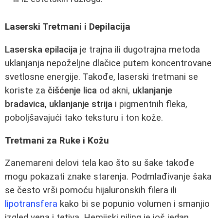
Laserski Tretmani i Depilacija
Laserska epilacija
je trajna ili dugotrajna metoda
uklanjanja nepoželjne dlačice putem koncentrovane
svetlosne energije. Takođe, laserski tretmani se
koriste za
čišćenje lica
od akni,
uklanjanje
bradavica
,
uklanjanje strija
i pigmentnih fleka,
poboljšavajući tako teksturu i ton kože.
Tretmani za Ruke i Kožu
Zanemareni delovi tela kao što su šake takođe
mogu pokazati znake starenja. Podmlađivanje šaka
se često vrši pomoću hijaluronskih filera ili
lipotransfera
kako bi se popunio volumen i smanjio
izgled vena i tetiva. Hemijski piling je još jedan