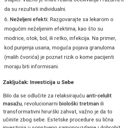
da su rezultati individualni.
Neželjeni efekti:
Razgovarajte sa lekarom o
mogućim neželjenim efektima, kao što su
modrice, otok, bol, ili retko, infekcija. Na primer,
kod punjenja usana, moguća pojava granuloma
(malih čvorića) je poznat rizik o kome pacijenti
moraju biti informisani.
Zaključak: Investicija u Sebe
Bilo da se odlučite za relaksirajuću
anti-celulit
masažu
, revolucionarni
biološki tretman
ili
transformativni hirurški zahvat, važno je da to
učinite zbog sebe. Estetske procedure su lična
investicija u sopstveno samopouzdanje i dobrobit.