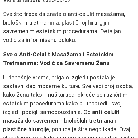
Sve što treba da znate o anti-celulit masažama,
biološkim tretmanima, plastičnoj hirurgiji i
savremenim estetskim procedurama. Detaljan
vodič za informisanu odluku.
Sve o Anti-Celulit Masažama i Estetskim
Tretmanima: Vodič za Savremenu Ženu
U današnje vreme, briga o izgledu postala je
sastavni deo moderne kulture. Sve veći broj osoba,
kako žena tako i muškaraca, okreće se različitim
estetskim procedurama kako bi unapredili svoj
izgled i podigli samopouzdanje. Od
anti-celulit
masaža
do savremenih
bioloških tretmana
i
plastične hirurgije
, ponuda je šira nego ikada. Ovaj
članak ima za cilj da vam pruži sveobuhvatan uvid u