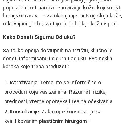
popularan tretman za renoviranje kože, koji koristi
hemijske rastvore za uklanjanje mrtvog sloja kože,
otkrivajući glađu, svetliju i mladolikiju kožu ispod.
Kako Doneti Sigurnu Odluku?
Sa toliko opcija dostupnih na tržištu, ključno je
doneti informisanu i sigurnu odluku. Evo neklih
koraka koje treba preduzeti:
Istraživanje:
Temeljito se informišite o
proceduri koja vas zanima. Razumeti rizike,
prednosti, vreme oporavka i realna očekivanja.
Konsultacije:
Zakazujte konsultacije sa
kvalifikovanim
plastičnim hirurgom
ili