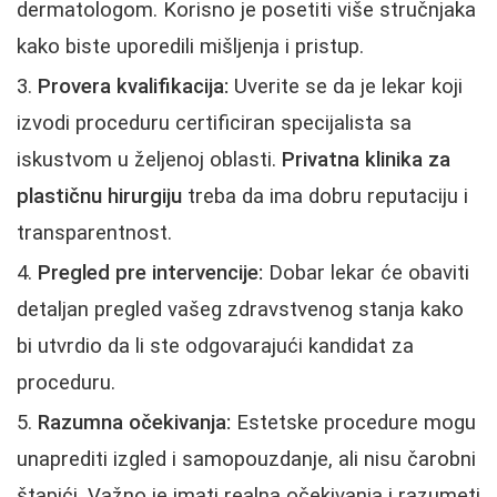
dermatologom. Korisno je posetiti više stručnjaka
kako biste uporedili mišljenja i pristup.
Provera kvalifikacija:
Uverite se da je lekar koji
izvodi proceduru certificiran specijalista sa
iskustvom u željenoj oblasti.
Privatna klinika za
plastičnu hirurgiju
treba da ima dobru reputaciju i
transparentnost.
Pregled pre intervencije:
Dobar lekar će obaviti
detaljan pregled vašeg zdravstvenog stanja kako
bi utvrdio da li ste odgovarajući kandidat za
proceduru.
Razumna očekivanja:
Estetske procedure mogu
unaprediti izgled i samopouzdanje, ali nisu čarobni
štapići. Važno je imati realna očekivanja i razumeti