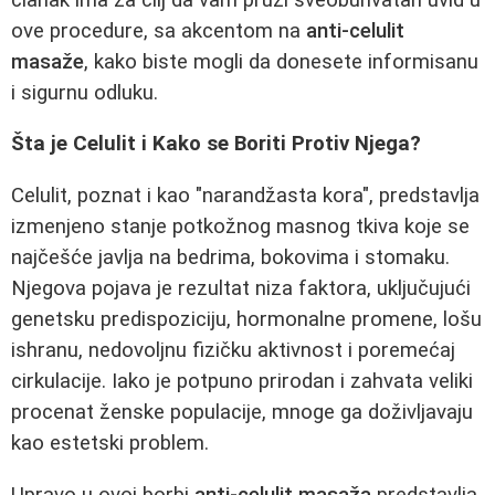
ove procedure, sa akcentom na
anti-celulit
masaže
, kako biste mogli da donesete informisanu
i sigurnu odluku.
Šta je Celulit i Kako se Boriti Protiv Njega?
Celulit, poznat i kao "narandžasta kora", predstavlja
izmenjeno stanje potkožnog masnog tkiva koje se
najčešće javlja na bedrima, bokovima i stomaku.
Njegova pojava je rezultat niza faktora, uključujući
genetsku predispoziciju, hormonalne promene, lošu
ishranu, nedovoljnu fizičku aktivnost i poremećaj
cirkulacije. Iako je potpuno prirodan i zahvata veliki
procenat ženske populacije, mnoge ga doživljavaju
kao estetski problem.
Upravo u ovoj borbi
anti-celulit masaža
predstavlja