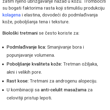
zatim njeno ubrizgavanje nazad u kožu. Trombociti
su bogati faktorima rasta koji stimulišu produkciju
kolagena
i elastina, dovodeći do podmlađivanja
kože, poboljšanja tena i teksture.
Biološki tretmani
se često koriste za:
Podmlađivanje lica:
Smanjivanje bora i
popunjavanje volumena.
Poboljšanje kvaliteta kože:
Tretman ožiljaka,
akni i velikih pore.
Rast kose:
Tretmani za androgenu alopeciju.
U kombinaciji sa
anti-celulit masažama
za
celovitiji pristup lepoti.