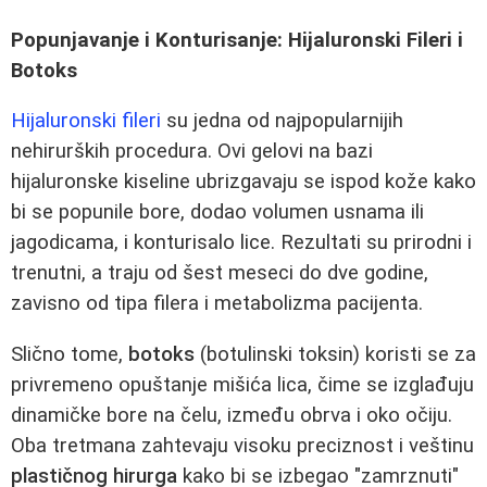
Popunjavanje i Konturisanje: Hijaluronski Fileri i
Botoks
Hijaluronski fileri
su jedna od najpopularnijih
nehirurških procedura. Ovi gelovi na bazi
hijaluronske kiseline ubrizgavaju se ispod kože kako
bi se popunile bore, dodao volumen usnama ili
jagodicama, i konturisalo lice. Rezultati su prirodni i
trenutni, a traju od šest meseci do dve godine,
zavisno od tipa filera i metabolizma pacijenta.
Slično tome,
botoks
(botulinski toksin) koristi se za
privremeno opuštanje mišića lica, čime se izglađuju
dinamičke bore na čelu, između obrva i oko očiju.
Oba tretmana zahtevaju visoku preciznost i veštinu
plastičnog hirurga
kako bi se izbegao "zamrznuti"