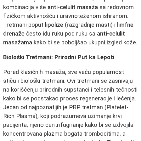
kombinacija više
anti-celulit masaža
sa redovnom
fizičkom aktivnošću i uravnoteženom ishranom.
Tretmani poput
lipolize
(razgradnje masti) i
limfne
drenaže
često idu ruku pod ruku sa
anti-celulit
masažama
kako bi se poboljšao ukupni izgled kože.
Biološki Tretmani: Prirodni Put ka Lepoti
Pored klasičnih masaža, sve veću popularnost
stiču i biološki tretmani. Ovi tretmani se zasnivaju
na korišćenju prirodnih supstanci i telesnih tečnosti
kako bi se podstakao proces regeneracije i lečenja.
Jedan od najpoznatijih je PRP tretman (Platelet-
Rich Plasma), koji podrazumeva uzimanje krvi
pacijenta, njeno centrifugiranje kako bi se izdvojila
koncentrovana plazma bogata trombocitima, a