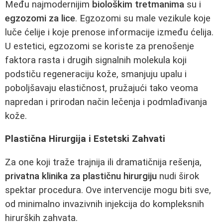
Među najmodernijim
biološkim tretmanima
su i
egzozomi za lice
. Egzozomi su male vezikule koje
luče ćelije i koje prenose informacije između ćelija.
U estetici, egzozomi se koriste za prenošenje
faktora rasta i drugih signalnih molekula koji
podstiču regeneraciju kože, smanjuju upalu i
poboljšavaju elastičnost, pružajući tako veoma
napredan i prirodan način lečenja i podmlađivanja
kože.
Plastična Hirurgija i Estetski Zahvati
Za one koji traže trajnija ili dramatičnija rešenja,
privatna klinika za plastičnu hirurgiju
nudi širok
spektar procedura. Ove intervencije mogu biti sve,
od minimalno invazivnih injekcija do kompleksnih
hirurških zahvata.