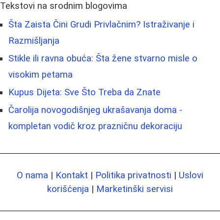
Tekstovi na srodnim blogovima
Šta Zaista Čini Grudi Privlačnim? Istraživanje i
Razmišljanja
Stikle ili ravna obuća: Šta žene stvarno misle o
visokim petama
Kupus Dijeta: Sve Što Treba da Znate
Čarolija novogodišnjeg ukrašavanja doma -
kompletan vodič kroz prazničnu dekoraciju
O nama
|
Kontakt
|
Politika privatnosti
|
Uslovi
korišćenja
|
Marketinški servisi