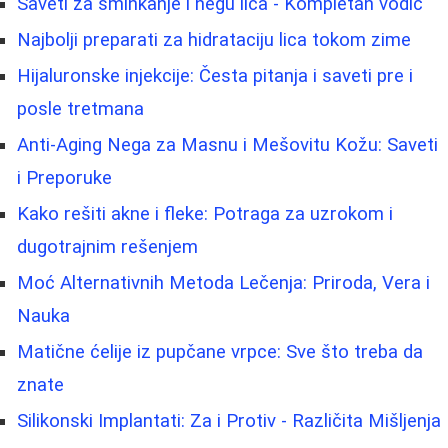
Saveti za šminkanje i negu lica - Kompletan vodič
Najbolji preparati za hidrataciju lica tokom zime
Hijaluronske injekcije: Česta pitanja i saveti pre i
posle tretmana
Anti-Aging Nega za Masnu i Mešovitu Kožu: Saveti
i Preporuke
Kako rešiti akne i fleke: Potraga za uzrokom i
dugotrajnim rešenjem
Moć Alternativnih Metoda Lečenja: Priroda, Vera i
Nauka
Matične ćelije iz pupčane vrpce: Sve što treba da
znate
Silikonski Implantati: Za i Protiv - Različita Mišljenja