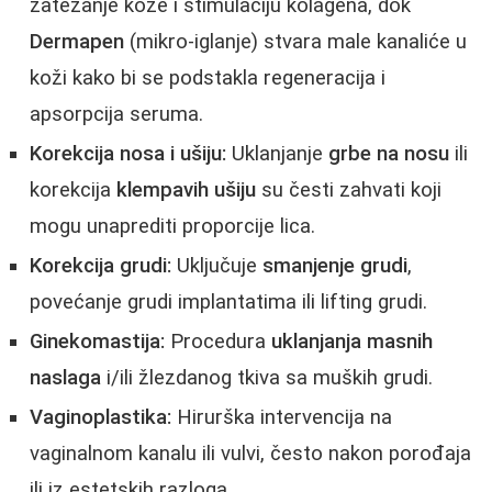
zatezanje kože i stimulaciju kolagena, dok
Dermapen
(mikro-iglanje) stvara male kanaliće u
koži kako bi se podstakla regeneracija i
apsorpcija seruma.
Korekcija nosa i ušiju:
Uklanjanje
grbe na nosu
ili
korekcija
klempavih ušiju
su česti zahvati koji
mogu unaprediti proporcije lica.
Korekcija grudi:
Uključuje
smanjenje grudi
,
povećanje grudi implantatima ili lifting grudi.
Ginekomastija:
Procedura
uklanjanja masnih
naslaga
i/ili žlezdanog tkiva sa muških grudi.
Vaginoplastika:
Hirurška intervencija na
vaginalnom kanalu ili vulvi, često nakon porođaja
ili iz estetskih razloga.