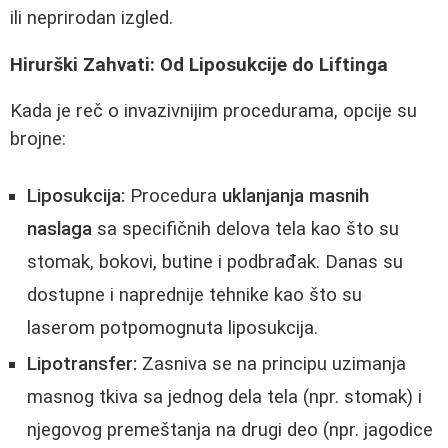
ili neprirodan izgled.
Hirurški Zahvati: Od Liposukcije do Liftinga
Kada je reč o invazivnijim procedurama, opcije su
brojne:
Liposukcija:
Procedura
uklanjanja masnih
naslaga
sa specifičnih delova tela kao što su
stomak, bokovi, butine i podbrađak. Danas su
dostupne i naprednije tehnike kao što su
laserom potpomognuta liposukcija.
Lipotransfer:
Zasniva se na principu uzimanja
masnog tkiva sa jednog dela tela (npr. stomak) i
njegovog premeštanja na drugi deo (npr. jagodice