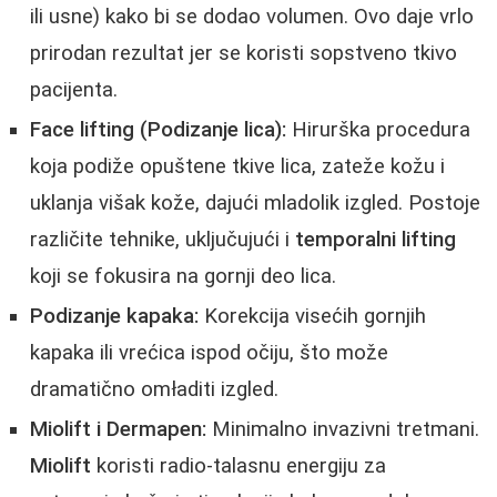
ili usne) kako bi se dodao volumen. Ovo daje vrlo
prirodan rezultat jer se koristi sopstveno tkivo
pacijenta.
Face lifting (Podizanje lica):
Hirurška procedura
koja podiže opuštene tkive lica, zateže kožu i
uklanja višak kože, dajući mladolik izgled. Postoje
različite tehnike, uključujući i
temporalni lifting
koji se fokusira na gornji deo lica.
Podizanje kapaka:
Korekcija visećih gornjih
kapaka ili vrećica ispod očiju, što može
dramatično omładiti izgled.
Miolift i Dermapen:
Minimalno invazivni tretmani.
Miolift
koristi radio-talasnu energiju za