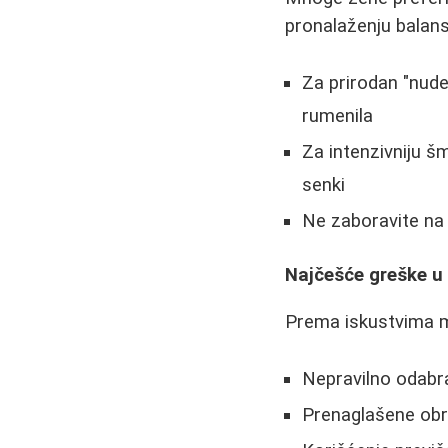
pronalaženju balan
Za prirodan "nude
rumenila
Za intenzivniju š
senki
Ne zaboravite na
Najčešće greške u
Prema iskustvima m
Nepravilno odabra
Prenaglašene obr