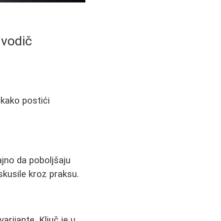
 vodič
 kako postići
ajno da poboljšaju
skusile kroz praksu.
arijante. Ključ je u