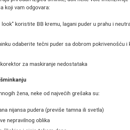
sa koji vam odgovara:
 look" koristite BB kremu, lagani puder u prahu i neutr
minku odaberite tečni puder sa dobrom pokrivenošću i 
 korektor za maskiranje nedostataka
 šminkanju
nogih žena, neke od najvećih grešaka su:
na nijansa pudera (previše tamna ili svetla)
ve nepravilnog oblika