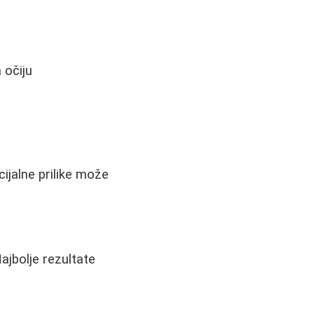
 očiju
ijalne prilike može
jbolje rezultate