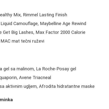
ealthy Mix, Rimmel Lasting Finish
e Liquid Camouflage, Maybelline Age Rewind
 Get Big Lashes, Max Factor 2000 Calorie
 MAC mat tečni ruževi
ea gel sa malinom, La Roche-Posay gel
quaporin, Avene Triacneal
a aktivnim ugljem, Afrodita hidratantne maske
šminka