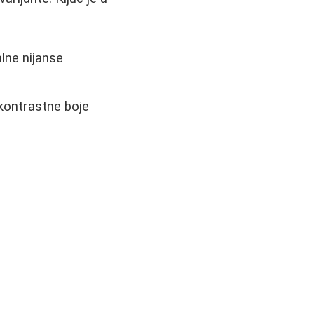
alne nijanse
kontrastne boje