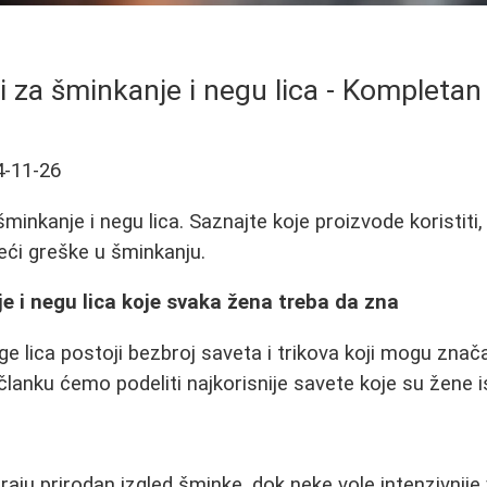
i za šminkanje i negu lica - Kompletan
4-11-26
šminkanje i negu lica. Saznajte koje proizvode koristiti,
beći greške u šminkanju.
e i negu lica koje svaka žena treba da zna
ge lica postoji bezbroj saveta i trikova koji mogu znač
članku ćemo podeliti najkorisnije savete koje su žene i
ju prirodan izgled šminke, dok neke vole intenzivnije v