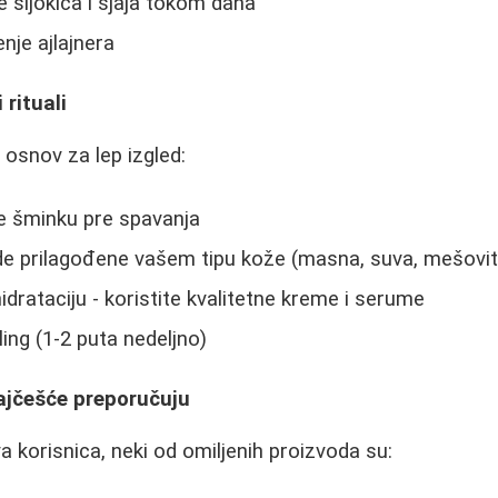
e šljokica i sjaja tokom dana
nje ajlajnera
 rituali
e osnov za lep izgled:
e šminku pre spavanja
ode prilagođene vašem tipu kože (masna, suva, mešovit
drataciju - koristite kvalitetne kreme i serume
ing (1-2 puta nedeljno)
najčešće preporučuju
 korisnica, neki od omiljenih proizvoda su: