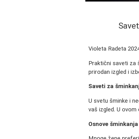
Savet
Violeta Radeta
202
Praktični saveti za 
prirodan izgled i iz
Saveti za šminkanj
U svetu šminke i ne
vaš izgled. U ovom 
Osnove šminkanja
Mnoge žene preferira