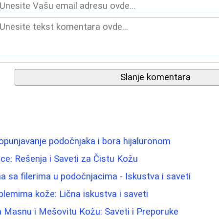
Slanje komentara
opunjavanje podočnjaka i bora hijaluronom
e: Rešenja i Saveti za Čistu Kožu
 sa filerima u podočnjacima - Iskustva i saveti
lemima kože: Lična iskustva i saveti
a Masnu i Mešovitu Kožu: Saveti i Preporuke