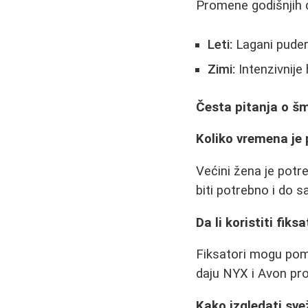
Promene godišnjih 
Leti:
Lagani puderi
Zimi:
Intenzivnije
Česta pitanja o š
Koliko vremena je
Većini žena je potr
biti potrebno i do 
Da li koristiti fik
Fiksatori mogu pom
daju NYX i Avon pro
Kako izgledati sv