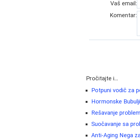
Vaš email:
Komentar:
Pročitajte i...
Potpuni vodič za p
Hormonske Bubuljic
Rešavanje problema
Suočavanje sa prob
Anti-Aging Nega z