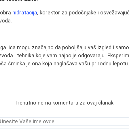
 dobra
hidratacija
, korektor za podočnjake i osvežavajuć
voda.
ega lica mogu značajno da poboljšaju vaš izgled i samo
zvoda i tehnika koje vam najbolje odgovaraju. Eksperime
pša šminka je ona koja naglašava vašu prirodnu lepotu
Trenutno nema komentara za ovaj članak.