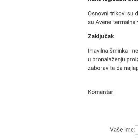
Osnovni trikovi su
su Avene termalna 
Zaključak
Pravilna šminka i n
u pronalaženju proi
zaboravite da najle
Komentari
Vaše ime: