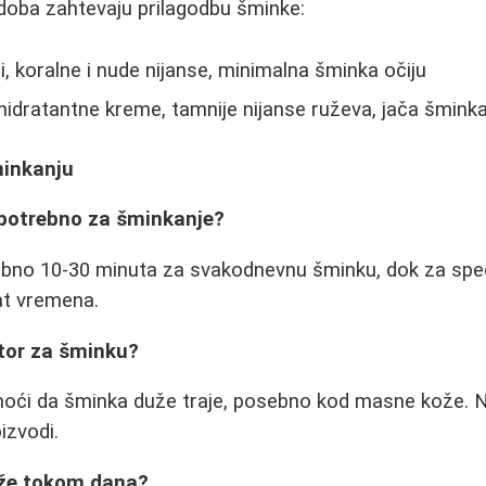
doba zahtevaju prilagodbu šminke:
, koralne i nude nijanse, minimalna šminka očiju
 hidratantne kreme, tamnije nijanse ruževa, jača šminka
minkanju
 potrebno za šminkanje?
ebno 10-30 minuta za svakodnevnu šminku, dok za spec
sat vremena.
sator za šminku?
oći da šminka duže traje, posebno kod masne kože. Na
izvodi.
eže tokom dana?