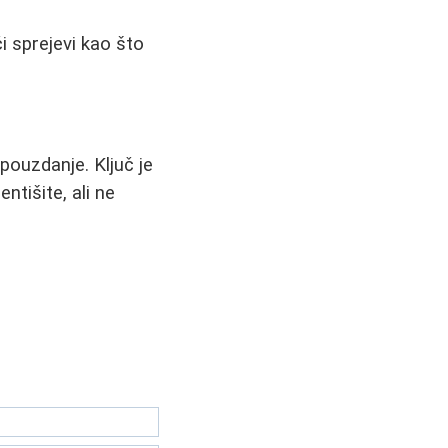
i sprejevi kao što
pouzdanje. Ključ je
ntišite, ali ne
.