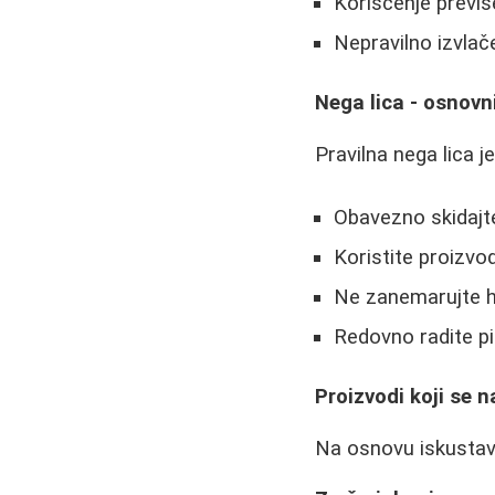
Korišćenje previš
Nepravilno izvlače
Nega lica - osnovni
Pravilna nega lica j
Obavezno skidajt
Koristite proizv
Ne zanemarujte hi
Redovno radite pil
Proizvodi koji se 
Na osnovu iskustava