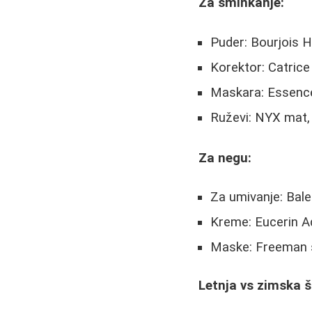
Za šminkanje:
Puder: Bourjois H
Korektor: Catric
Maskara: Essence
Ruževi: NYX mat,
Za negu:
Za umivanje: Bal
Kreme: Eucerin A
Maske: Freeman s
Letnja vs zimska 