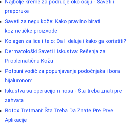
Najbolje kreme za područje oko očiju - Saveti i
preporuke
Saveti za negu kože: Kako pravilno birati
kozmetičke proizvode
Kolagen za lice i telo: Da li deluje i kako ga koristiti?
Dermatološki Saveti i Iskustva: Rešenja za
Problematičnu Kožu
Potpuni vodič za popunjavanje podočnjaka i bora
hijaluronom
Iskustva sa operacijom nosa - Šta treba znati pre
zahvata
Botox Tretmani: Šta Treba Da Znate Pre Prve
Aplikacije