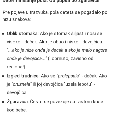
Determinisanje pola: Od pupka do žgaravice
Pre pojave ultrazvuka, pola deteta se pogađalo po
nizu znakova:
Oblik stomaka:
Ako je stomak šiljast i nosi se
visoko - dečak. Ako je obao i nisko - devojčica.
"...ako je nize onda je decak a ako je malo nagore
onda je devojcica..."
(i obrnuto, zavisno od
regiona!).
Izgled trudnice:
Ako se
"prolepsala"
- dečak. Ako
je
"oruznela"
ili joj devojčica "uzela lepotu" -
devojčica.
Žgaravica:
Često se povezuje sa rastom kose
kod bebe.