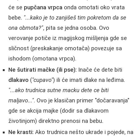
će se
pupčana vrpca
onda omotati oko vrata
bebe.
"...kako je to zanjišeš tim pokretom da se
ona obmota?"
, pita se jedna osoba. Ovo
verovanje potiče iz magijskog mišljenja gde se
sličnost (preskakanje omotača) povezuje sa
ishodom (omotana vrpca).
Ne šutirati mačke (ili pse):
Inače će dete biti
dlakavo
(
"cupavo"
) ili će imati dlake na leđima.
"...ako trudnica sutne macku dete ce biti
maljavo..."
. Ovo je klasičan primer "dočaravanja"
gde se akcija majke (dodir sa dlakavom
životinjom) direktno prenosi na bebu.
Ne krasti:
Ako trudnica nešto ukrade i pojede, na