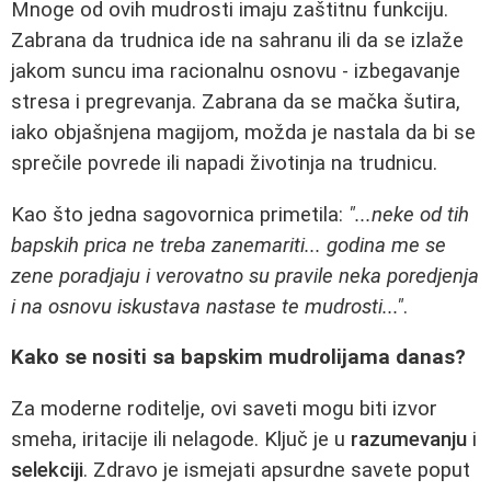
Mnoge od ovih mudrosti imaju zaštitnu funkciju.
Zabrana da trudnica ide na sahranu ili da se izlaže
jakom suncu ima racionalnu osnovu - izbegavanje
stresa i pregrevanja. Zabrana da se mačka šutira,
iako objašnjena magijom, možda je nastala da bi se
sprečile povrede ili napadi životinja na trudnicu.
Kao što jedna sagovornica primetila:
"...neke od tih
bapskih prica ne treba zanemariti... godina me se
zene poradjaju i verovatno su pravile neka poredjenja
i na osnovu iskustava nastase te mudrosti..."
.
Kako se nositi sa bapskim mudrolijama danas?
Za moderne roditelje, ovi saveti mogu biti izvor
smeha, iritacije ili nelagode. Ključ je u
razumevanju
i
selekciji
. Zdravo je ismejati apsurdne savete poput