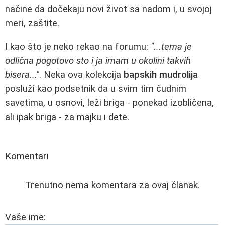
načine da dočekaju novi život sa nadom i, u svojoj
meri, zaštite.
I kao što je neko rekao na forumu:
"...tema je
odlična pogotovo sto i ja imam u okolini takvih
bisera..."
. Neka ova kolekcija
bapskih mudrolija
posluži kao podsetnik da u svim tim čudnim
savetima, u osnovi, leži briga - ponekad izobličena,
ali ipak briga - za majku i dete.
Komentari
Trenutno nema komentara za ovaj članak.
Vaše ime: