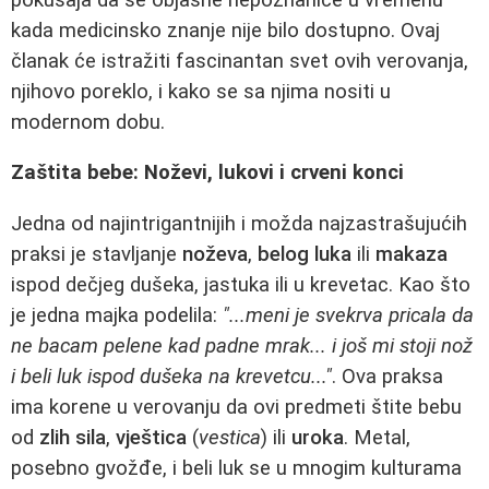
kada medicinsko znanje nije bilo dostupno. Ovaj
članak će istražiti fascinantan svet ovih verovanja,
njihovo poreklo, i kako se sa njima nositi u
modernom dobu.
Zaštita bebe: Noževi, lukovi i crveni konci
Jedna od najintrigantnijih i možda najzastrašujućih
praksi je stavljanje
noževa
,
belog luka
ili
makaza
ispod dečjeg dušeka, jastuka ili u krevetac. Kao što
je jedna majka podelila:
"...meni je svekrva pricala da
ne bacam pelene kad padne mrak... i još mi stoji nož
i beli luk ispod dušeka na krevetcu..."
. Ova praksa
ima korene u verovanju da ovi predmeti štite bebu
od
zlih sila
,
vještica
(
vestica
) ili
uroka
. Metal,
posebno gvožđe, i beli luk se u mnogim kulturama