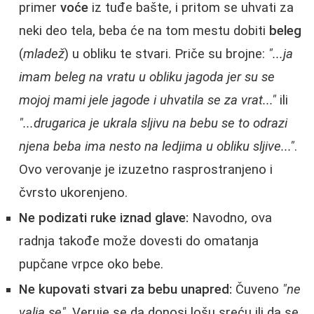
primer
voće
iz tuđe bašte, i pritom se uhvati za
neki deo tela, beba će na tom mestu dobiti
beleg
(
mladež
) u obliku te stvari. Priče su brojne:
"...ja
imam beleg na vratu u obliku jagoda jer su se
mojoj mami jele jagode i uhvatila se za vrat..."
ili
"...drugarica je ukrala sljivu na bebu se to odrazi
njena beba ima nesto na ledjima u obliku sljive..."
.
Ovo verovanje je izuzetno rasprostranjeno i
čvrsto ukorenjeno.
Ne podizati ruke iznad glave:
Navodno, ova
radnja takođe može dovesti do omatanja
pupčane vrpce oko bebe.
Ne kupovati stvari za bebu unapred:
Čuveno
"ne
valja se"
. Veruje se da donosi lošu sreću ili da se