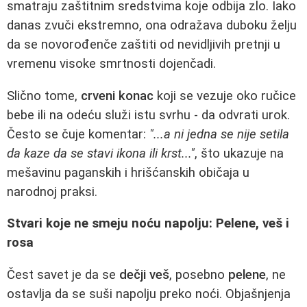
smatraju zaštitnim sredstvima koje odbija zlo. Iako
danas zvuči ekstremno, ona odražava duboku želju
da se novorođenče zaštiti od nevidljivih pretnji u
vremenu visoke smrtnosti dojenčadi.
Slično tome,
crveni konac
koji se vezuje oko ručice
bebe ili na odeću služi istu svrhu - da odvrati urok.
Često se čuje komentar:
"...a ni jedna se nije setila
da kaze da se stavi ikona ili krst..."
, što ukazuje na
mešavinu paganskih i hrišćanskih običaja u
narodnoj praksi.
Stvari koje ne smeju noću napolju: Pelene, veš i
rosa
Čest savet je da se
dečji veš
, posebno
pelene
, ne
ostavlja da se suši napolju preko noći. Objašnjenja