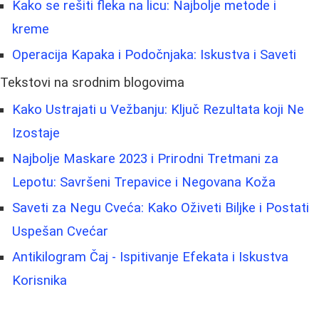
Kako se rešiti fleka na licu: Najbolje metode i
kreme
Operacija Kapaka i Podočnjaka: Iskustva i Saveti
Tekstovi na srodnim blogovima
Kako Ustrajati u Vežbanju: Ključ Rezultata koji Ne
Izostaje
Najbolje Maskare 2023 i Prirodni Tretmani za
Lepotu: Savršeni Trepavice i Negovana Koža
Saveti za Negu Cveća: Kako Oživeti Biljke i Postati
Uspešan Cvećar
Antikilogram Čaj - Ispitivanje Efekata i Iskustva
Korisnika