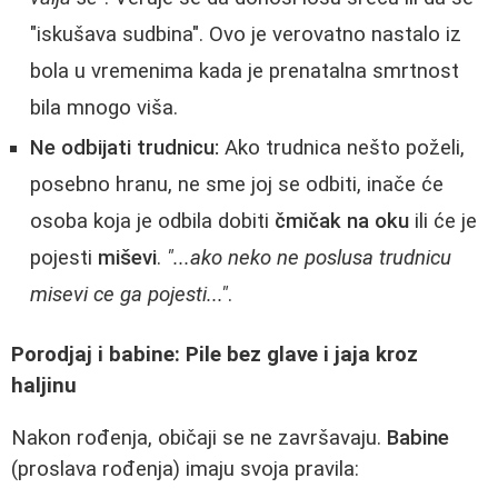
"iskušava sudbina". Ovo je verovatno nastalo iz
bola u vremenima kada je prenatalna smrtnost
bila mnogo viša.
Ne odbijati trudnicu:
Ako trudnica nešto poželi,
posebno hranu, ne sme joj se odbiti, inače će
osoba koja je odbila dobiti
čmičak na oku
ili će je
pojesti
miševi
.
"...ako neko ne poslusa trudnicu
misevi ce ga pojesti..."
.
Porodjaj i babine: Pile bez glave i jaja kroz
haljinu
Nakon rođenja, običaji se ne završavaju.
Babine
(proslava rođenja) imaju svoja pravila: