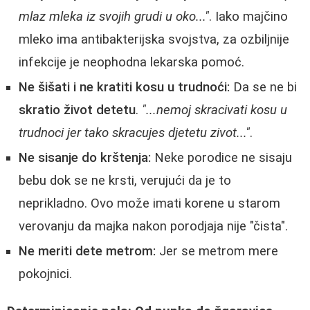
mlaz mleka iz svojih grudi u oko..."
. Iako majčino
mleko ima antibakterijska svojstva, za ozbiljnije
infekcije je neophodna lekarska pomoć.
Ne šišati i ne kratiti kosu u trudnoći:
Da se ne bi
skratio život detetu
.
"...nemoj skracivati kosu u
trudnoci jer tako skracujes djetetu zivot..."
.
Ne sisanje do krštenja:
Neke porodice ne sisaju
bebu dok se ne krsti, verujući da je to
neprikladno. Ovo može imati korene u starom
verovanju da majka nakon porodjaja nije "čista".
Ne meriti dete metrom:
Jer se metrom mere
pokojnici.