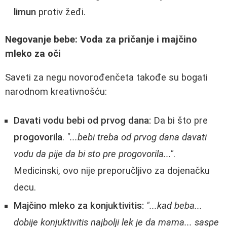
limun
protiv žeđi.
Negovanje bebe: Voda za pričanje i majčino
mleko za oči
Saveti za negu novorođenčeta takođe su bogati
narodnom kreativnošću:
Davati vodu bebi od prvog dana:
Da bi što pre
progovorila
.
"...bebi treba od prvog dana davati
vodu da pije da bi sto pre progovorila..."
.
Medicinski, ovo nije preporučljivo za dojenačku
decu.
Majčino mleko za konjuktivitis:
"...kad beba...
dobije konjuktivitis najbolji lek je da mama... saspe