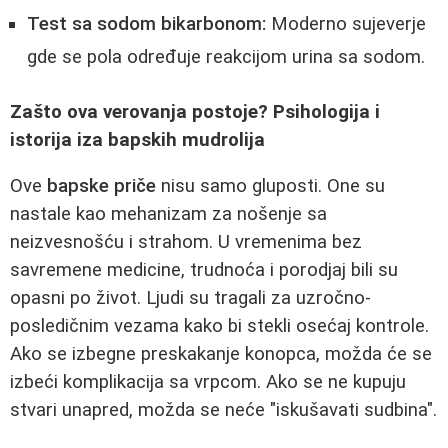
Test sa sodom bikarbonom:
Moderno sujeverje
gde se pola određuje reakcijom urina sa sodom.
Zašto ova verovanja postoje? Psihologija i
istorija iza bapskih mudrolija
Ove
bapske priče
nisu samo gluposti. One su
nastale kao mehanizam za nošenje sa
neizvesnošću i strahom. U vremenima bez
savremene medicine, trudnoća i porodjaj bili su
opasni po život. Ljudi su tragali za uzročno-
posledičnim vezama kako bi stekli osećaj kontrole.
Ako se izbegne preskakanje konopca, možda će se
izbeći komplikacija sa vrpcom. Ako se ne kupuju
stvari unapred, možda se neće "iskušavati sudbina".