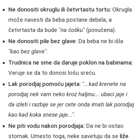
Ne donositi okruglu ili četvrtastu tortu:
Okrugla
može navesti da beba postane debela, a
četvrtasta da bude
"na ćošku"
(povučena).
Ne donositi pile bez glave:
Da beba ne bi išla
"kao bez glave"
.
Trudnica ne sme da daruje poklon na babinama:
Veruje se da to donosi lošu sreću.
Lak porodjaj pomoću jajeta:
"...kad krenete na
porodjaj nek vam neko kroz haljinu... ubaci jaje i
da izleti i razbije se jer cete onda imati lak porodjaj
kao kad koka snese jaje..."
.
Ne piti vodu nakon porodjaja:
Da ne bi ostao
stomak. Umesto toga, neke savetuju da se
liže