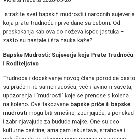
Istražite svet bapskih mudrosti i narodnih sujeverja
koja prate trudnoću i prve dane sa bebom. Od
preskakanja kablova do noževa ispod jastuka –
zašto su nastale i šta nauka kaže?
Bapske Mudrosti: Sujeverja koja Prate Trudnoću
i Roditeljstvo
Trudnoća i dočekivanje novog člana porodice često
su praćeni ne samo radošću, već i lavinom saveta,
upozorenja i "mudrosti" koje se prenose s kolena
na koleno. Ove takozvane
bapske priče
ili
bapske
mudrosti
mogu biti smešne, zbunjujuće, a ponekad
i zabrinjavajuće za buduće majke. One su deo
kulturne baštine, amalgam iskustava, strahova i
pokušaja da se objasne nepoznanice u vremenu