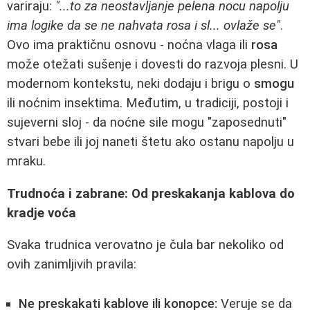
variraju:
"...to za neostavljanje pelena nocu napolju
ima logike da se ne nahvata rosa i sl... ovlaže se"
.
Ovo ima praktičnu osnovu - noćna vlaga ili
rosa
može otežati sušenje i dovesti do razvoja plesni. U
modernom kontekstu, neki dodaju i brigu o
smogu
ili noćnim insektima. Međutim, u tradiciji, postoji i
sujeverni sloj - da noćne sile mogu "zaposednuti"
stvari bebe ili joj naneti štetu ako ostanu napolju u
mraku.
Trudnoća i zabrane: Od preskakanja kablova do
kradje voća
Svaka trudnica verovatno je čula bar nekoliko od
ovih zanimljivih pravila:
Ne preskakati kablove ili konopce:
Veruje se da