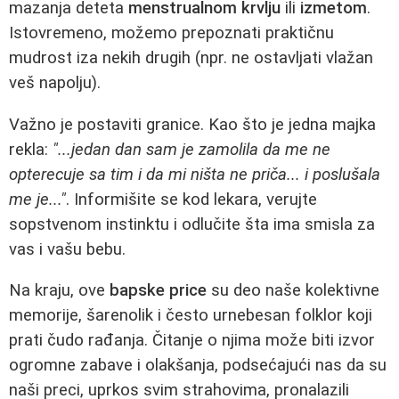
mazanja deteta
menstrualnom krvlju
ili
izmetom
.
Istovremeno, možemo prepoznati praktičnu
mudrost iza nekih drugih (npr. ne ostavljati vlažan
veš napolju).
Važno je postaviti granice. Kao što je jedna majka
rekla:
"...jedan dan sam je zamolila da me ne
opterecuje sa tim i da mi ništa ne priča... i poslušala
me je..."
. Informišite se kod lekara, verujte
sopstvenom instinktu i odlučite šta ima smisla za
vas i vašu bebu.
Na kraju, ove
bapske price
su deo naše kolektivne
memorije, šarenolik i često urnebesan folklor koji
prati čudo rađanja. Čitanje o njima može biti izvor
ogromne zabave i olakšanja, podsećajući nas da su
naši preci, uprkos svim strahovima, pronalazili