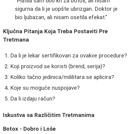
"Platila sam 600 kn za botox, ali nisam
sigurna da li je uopšte ubrizgan. Doktor je
bio ljubazan, ali nisam osetila efekat."
Ključna Pitanja Koja Treba Postaviti Pre
Tretmana
Da li je lekar sertifikovan za ovakve procedure?
Koji proizvod se koristi (brend, serija)?
Koliko tačno jedinica/mililitara se aplicira?
Koje su moguće nuspojave?
Da li izdaju račun?
Iskustva sa Različitim Tretmanima
Botox - Dobro i Loše