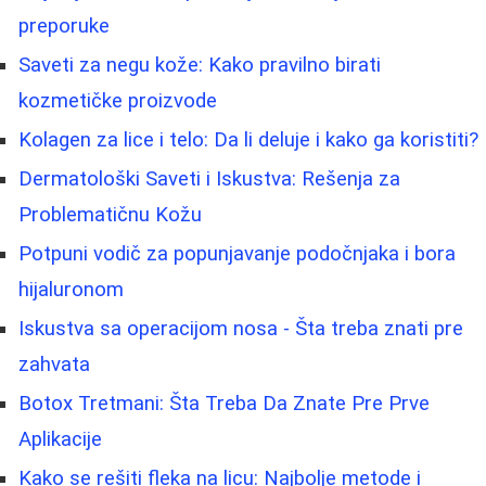
preporuke
Saveti za negu kože: Kako pravilno birati
kozmetičke proizvode
Kolagen za lice i telo: Da li deluje i kako ga koristiti?
Dermatološki Saveti i Iskustva: Rešenja za
Problematičnu Kožu
Potpuni vodič za popunjavanje podočnjaka i bora
hijaluronom
Iskustva sa operacijom nosa - Šta treba znati pre
zahvata
Botox Tretmani: Šta Treba Da Znate Pre Prve
Aplikacije
Kako se rešiti fleka na licu: Najbolje metode i