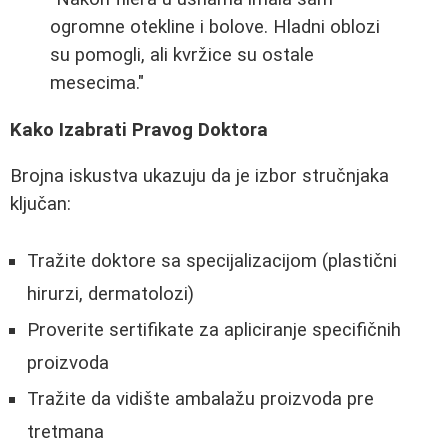
ogromne otekline i bolove. Hladni oblozi
su pomogli, ali kvržice su ostale
mesecima."
Kako Izabrati Pravog Doktora
Brojna iskustva ukazuju da je izbor stručnjaka
ključan:
Tražite doktore sa specijalizacijom (plastični
hirurzi, dermatolozi)
Proverite sertifikate za apliciranje specifičnih
proizvoda
Tražite da vidište ambalažu proizvoda pre
tretmana