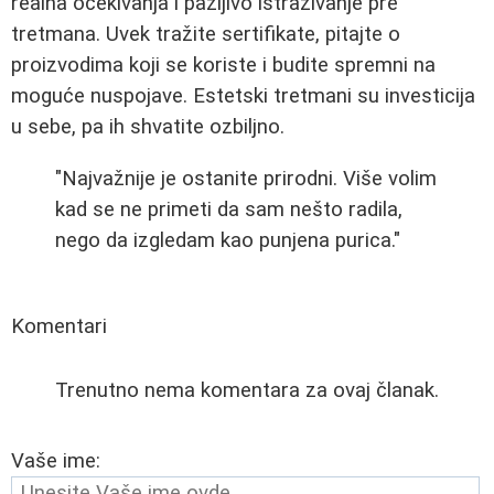
realna očekivanja i pažljivo istraživanje pre
tretmana. Uvek tražite sertifikate, pitajte o
proizvodima koji se koriste i budite spremni na
moguće nuspojave. Estetski tretmani su investicija
u sebe, pa ih shvatite ozbiljno.
"Najvažnije je ostanite prirodni. Više volim
kad se ne primeti da sam nešto radila,
nego da izgledam kao punjena purica."
Komentari
Trenutno nema komentara za ovaj članak.
Vaše ime: