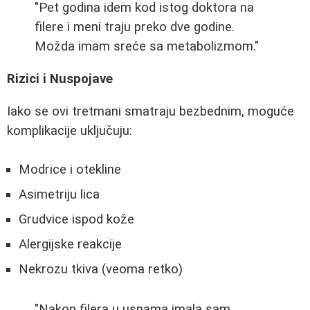
"Pet godina idem kod istog doktora na
filere i meni traju preko dve godine.
Možda imam sreće sa metabolizmom."
Rizici i Nuspojave
Iako se ovi tretmani smatraju bezbednim, moguće
komplikacije uključuju:
Modrice i otekline
Asimetriju lica
Grudvice ispod kože
Alergijske reakcije
Nekrozu tkiva (veoma retko)
"Nakon filera u usnama imala sam