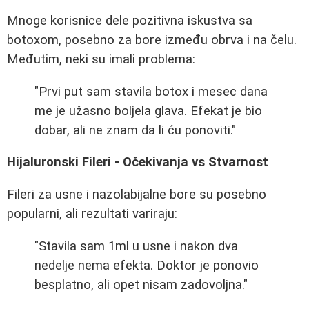
Mnoge korisnice dele pozitivna iskustva sa
botoxom, posebno za bore između obrva i na čelu.
Međutim, neki su imali problema:
"Prvi put sam stavila botox i mesec dana
me je užasno boljela glava. Efekat je bio
dobar, ali ne znam da li ću ponoviti."
Hijaluronski Fileri - Očekivanja vs Stvarnost
Fileri za usne i nazolabijalne bore su posebno
popularni, ali rezultati variraju:
"Stavila sam 1ml u usne i nakon dva
nedelje nema efekta. Doktor je ponovio
besplatno, ali opet nisam zadovoljna."