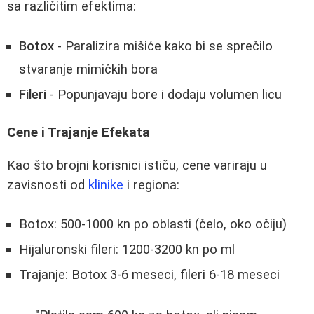
sa različitim efektima:
Botox
- Paralizira mišiće kako bi se sprečilo
stvaranje mimičkih bora
Fileri
- Popunjavaju bore i dodaju volumen licu
Cene i Trajanje Efekata
Kao što brojni korisnici ističu, cene variraju u
zavisnosti od
klinike
i regiona:
Botox: 500-1000 kn po oblasti (čelo, oko očiju)
Hijaluronski fileri: 1200-3200 kn po ml
Trajanje: Botox 3-6 meseci, fileri 6-18 meseci