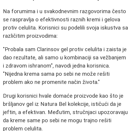
Na forumima i u svakodnevnim razgovorima često
se raspravlja o efektivnosti raznih kremi i gelova
protiv celulita. Korisnici su podelili svoja iskustva sa
različitim proizvodima:
"Probala sam Clarinsov gel protiv celulita i zaista je
dao rezultate, ali samo u kombinaciji sa vežbanjem
i zdravom ishranom", navodi jedna korisnica.
"Nijedna krema sama po sebi ne može rešiti
problem ako ne promenite način života."
Drugi korisnici hvale domaće proizvode kao što je
bršljanov gel iz Natura Bel kolekcije, ističući da je
jeftin, a efektivan. Međutim, stručnjaci upozoravaju
da kreme same po sebi ne mogu trajno rešiti
problem celulita.