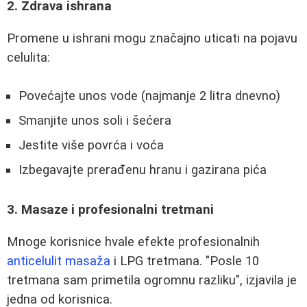
2. Zdrava ishrana
Promene u ishrani mogu značajno uticati na pojavu
celulita:
Povećajte unos vode (najmanje 2 litra dnevno)
Smanjite unos soli i šećera
Jestite više povrća i voća
Izbegavajte prerađenu hranu i gazirana pića
3. Masaze i profesionalni tretmani
Mnoge korisnice hvale efekte profesionalnih
anticelulit masaža
i LPG tretmana. "Posle 10
tretmana sam primetila ogromnu razliku", izjavila je
jedna od korisnica.