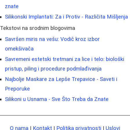
znate
Silikonski Implantati: Za i Protiv - Različita Mišljenja
Tekstovi na srodnim blogovima
Savršen miris na vešu: Vodič kroz izbor
omekšivača
Savremeni estetski tretmani za lice i telo: biološki
pristup, piling i procedure podmlađivanja
Najbolje Maskare za Lepše Trepavice - Saveti i
Preporuke
Silikoni u Usnama - Sve Što Treba da Znate
O nama
|
Kontakt
|
Politika privatnosti
|
Uslovi