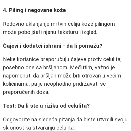
4. Piling i negovane kože
Redovno uklanjanje mrtvih ćelija kože pilingom
može poboljšati njenu teksturu i izgled.
Čajevi i dodatci ishrani - da li pomažu?
Neke korisnice preporučuju čajeve protiv celulita,
posebno one sa bršljanom. Međutim, važno je
napomenuti da bršljan može biti otrovan u većim
količinama, pa je neophodno pridržavati se
preporučenih doza.
Test: Da li ste u riziku od celulita?
Odgovorite na sledeća pitanja da biste utvrdili svoju
sklonost ka stvaranju celulita: