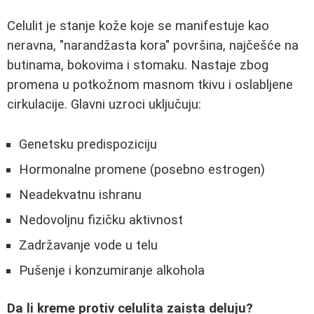
Celulit je stanje kože koje se manifestuje kao
neravna, "narandžasta kora" površina, najčešće na
butinama, bokovima i stomaku. Nastaje zbog
promena u potkožnom masnom tkivu i oslabljene
cirkulacije. Glavni uzroci uključuju:
Genetsku predispoziciju
Hormonalne promene (posebno estrogen)
Neadekvatnu ishranu
Nedovoljnu fizičku aktivnost
Zadržavanje vode u telu
Pušenje i konzumiranje alkohola
Da li kreme protiv celulita zaista deluju?