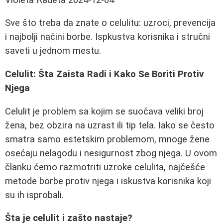
Sve što treba da znate o celulitu: uzroci, prevencija
i najbolji načini borbe. Ispkustva korisnika i stručni
saveti u jednom mestu.
Celulit: Šta Zaista Radi i Kako Se Boriti Protiv
Njega
Celulit je problem sa kojim se suočava veliki broj
žena, bez obzira na uzrast ili tip tela. Iako se često
smatra samo estetskim problemom, mnoge žene
osećaju nelagodu i nesigurnost zbog njega. U ovom
članku ćemo razmotriti uzroke celulita, najčešće
metode borbe protiv njega i iskustva korisnika koji
su ih isprobali.
Šta je celulit i zašto nastaje?