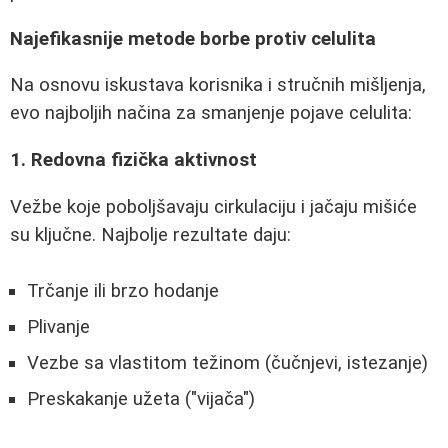
Najefikasnije metode borbe protiv celulita
Na osnovu iskustava korisnika i stručnih mišljenja,
evo najboljih načina za smanjenje pojave celulita:
1. Redovna fizička aktivnost
Vežbe koje poboljšavaju cirkulaciju i jačaju mišiće
su ključne. Najbolje rezultate daju:
Trčanje ili brzo hodanje
Plivanje
Vezbe sa vlastitom težinom (čučnjevi, istezanje)
Preskakanje užeta ("vijača")