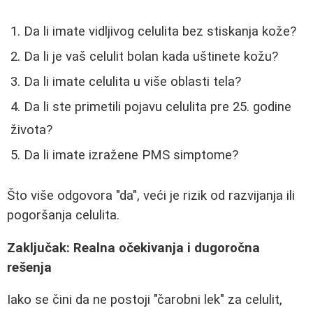
Da li imate vidljivog celulita bez stiskanja kože?
Da li je vaš celulit bolan kada uštinete kožu?
Da li imate celulita u više oblasti tela?
Da li ste primetili pojavu celulita pre 25. godine
života?
Da li imate izražene PMS simptome?
Što više odgovora "da", veći je rizik od razvijanja ili
pogoršanja celulita.
Zaključak: Realna očekivanja i dugoročna
rešenja
Iako se čini da ne postoji "čarobni lek" za celulit,