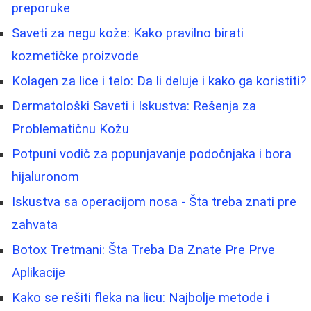
preporuke
Saveti za negu kože: Kako pravilno birati
kozmetičke proizvode
Kolagen za lice i telo: Da li deluje i kako ga koristiti?
Dermatološki Saveti i Iskustva: Rešenja za
Problematičnu Kožu
Potpuni vodič za popunjavanje podočnjaka i bora
hijaluronom
Iskustva sa operacijom nosa - Šta treba znati pre
zahvata
Botox Tretmani: Šta Treba Da Znate Pre Prve
Aplikacije
Kako se rešiti fleka na licu: Najbolje metode i