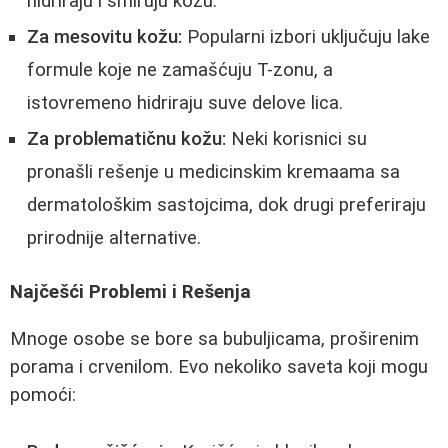
hidriraju i smiruju kožu.
Za mesovitu kožu:
Popularni izbori uključuju lake
formule koje ne zamašćuju T-zonu, a
istovremeno hidriraju suve delove lica.
Za problematičnu kožu:
Neki korisnici su
pronašli rešenje u medicinskim kremaama sa
dermatološkim sastojcima, dok drugi preferiraju
prirodnije alternative.
Najčešći Problemi i Rešenja
Mnoge osobe se bore sa bubuljicama, proširenim
porama i crvenilom. Evo nekoliko saveta koji mogu
pomoći: