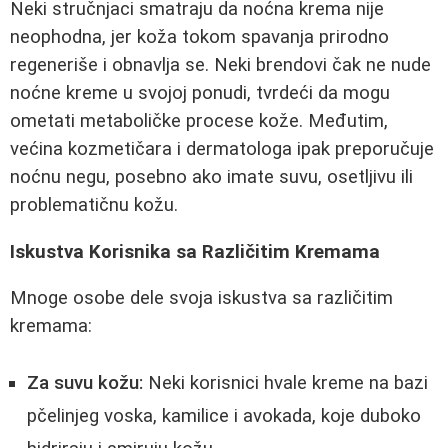
Neki stručnjaci smatraju da noćna krema nije
neophodna, jer koža tokom spavanja prirodno
regeneriše i obnavlja se. Neki brendovi čak ne nude
noćne kreme u svojoj ponudi, tvrdeći da mogu
ometati metaboličke procese kože. Međutim,
većina kozmetičara i dermatologa ipak preporučuje
noćnu negu, posebno ako imate suvu, osetljivu ili
problematičnu kožu.
Iskustva Korisnika sa Različitim Kremama
Mnoge osobe dele svoja iskustva sa različitim
kremama:
Za suvu kožu:
Neki korisnici hvale kreme na bazi
pčelinjeg voska, kamilice i avokada, koje duboko