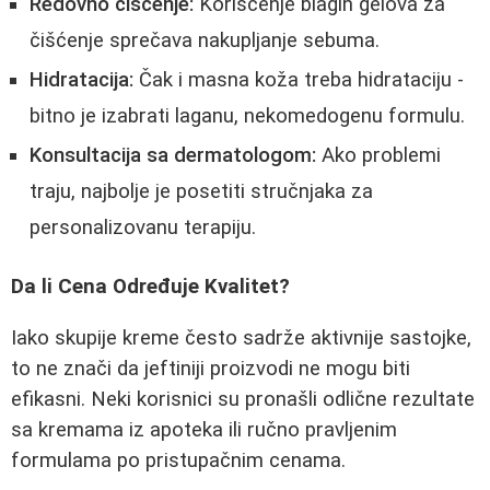
Redovno čišćenje:
Korišćenje blagih gelova za
čišćenje sprečava nakupljanje sebuma.
Hidratacija:
Čak i masna koža treba hidrataciju -
bitno je izabrati laganu, nekomedogenu formulu.
Konsultacija sa dermatologom:
Ako problemi
traju, najbolje je posetiti stručnjaka za
personalizovanu terapiju.
Da li Cena Određuje Kvalitet?
Iako skupije kreme često sadrže aktivnije sastojke,
to ne znači da jeftiniji proizvodi ne mogu biti
efikasni. Neki korisnici su pronašli odlične rezultate
sa kremama iz apoteka ili ručno pravljenim
formulama po pristupačnim cenama.