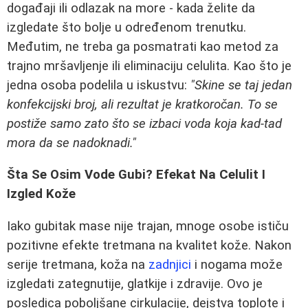
događaji ili odlazak na more - kada želite da
izgledate što bolje u određenom trenutku.
Međutim, ne treba ga posmatrati kao metod za
trajno mršavljenje ili eliminaciju celulita. Kao što je
jedna osoba podelila u iskustvu:
"Skine se taj jedan
konfekcijski broj, ali rezultat je kratkoročan. To se
postiže samo zato što se izbaci voda koja kad-tad
mora da se nadoknadi."
Šta Se Osim Vode Gubi? Efekat Na Celulit I
Izgled Kože
Iako gubitak mase nije trajan, mnoge osobe ističu
pozitivne efekte tretmana na kvalitet kože. Nakon
serije tretmana, koža na
zadnjici
i nogama može
izgledati zategnutije, glatkije i zdravije. Ovo je
posledica poboljšane cirkulacije, dejstva toplote i