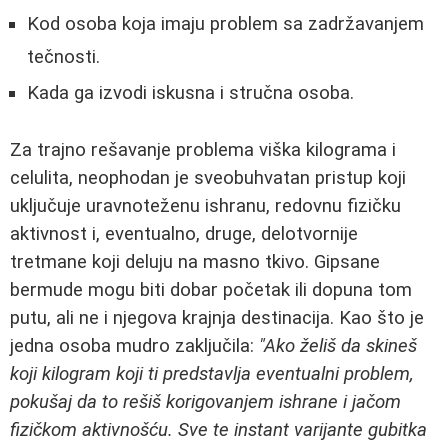
Kod osoba koja imaju problem sa zadržavanjem
tečnosti.
Kada ga izvodi iskusna i stručna osoba.
Za trajno rešavanje problema viška kilograma i
celulita, neophodan je sveobuhvatan pristup koji
uključuje uravnoteženu ishranu, redovnu fizičku
aktivnost i, eventualno, druge, delotvornije
tretmane koji deluju na masno tkivo. Gipsane
bermude mogu biti dobar početak ili dopuna tom
putu, ali ne i njegova krajnja destinacija. Kao što je
jedna osoba mudro zaključila:
"Ako želiš da skineš
koji kilogram koji ti predstavlja eventualni problem,
pokušaj da to rešiš korigovanjem ishrane i jačom
fizičkom aktivnošću. Sve te instant varijante gubitka