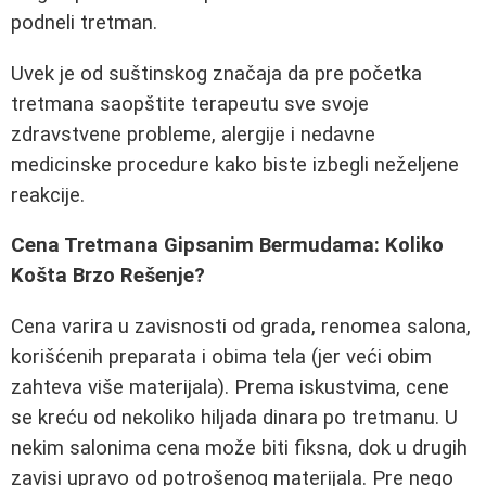
podneli tretman.
Uvek je od suštinskog značaja da pre početka
tretmana saopštite terapeutu sve svoje
zdravstvene probleme, alergije i nedavne
medicinske procedure kako biste izbegli neželjene
reakcije.
Cena Tretmana Gipsanim Bermudama: Koliko
Košta Brzo Rešenje?
Cena varira u zavisnosti od grada, renomea salona,
korišćenih preparata i obima tela (jer veći obim
zahteva više materijala). Prema iskustvima, cene
se kreću od nekoliko hiljada dinara po tretmanu. U
nekim salonima cena može biti fiksna, dok u drugih
zavisi upravo od potrošenog materijala. Pre nego