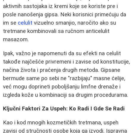
aktivnih sastojaka iz kremi koje se koriste pre i
posle nanošenja gipsa. Neki korisnici primećuju da
im se
celulit
vizuelno smanjio, naročito ako su
tretmane kombinovali sa ručnom anticelulit
masazom.
Ipak, važno je napomenuti da su efekti na celulit
takođe najčešće privremeni i zavise od konstitucije,
načina života i praćenja drugih metoda. Gipsane
bermude same po sebi ne "razbijaju" masne ćelije,
već mogu doprineti poboljšanju limfne drenaže i
izgleda kože u kombinaciji sa drugim procedurama.
Ključni Faktori Za Uspeh: Ko Radi I Gde Se Radi
Kao i kod mnogih kozmetičkih tretmana, uspeh
zavisi od stručnosti osobe koja ga izvodi. Ispravna