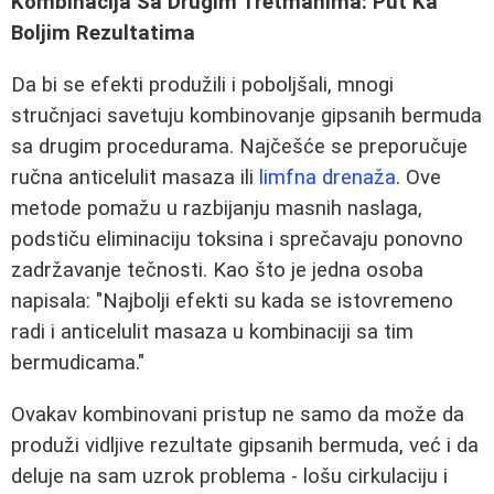
Kombinacija Sa Drugim Tretmanima: Put Ka
Boljim Rezultatima
Da bi se efekti produžili i poboljšali, mnogi
stručnjaci savetuju kombinovanje gipsanih bermuda
sa drugim procedurama. Najčešće se preporučuje
ručna anticelulit masaza ili
limfna drenaža
. Ove
metode pomažu u razbijanju masnih naslaga,
podstiču eliminaciju toksina i sprečavaju ponovno
zadržavanje tečnosti. Kao što je jedna osoba
napisala: "Najbolji efekti su kada se istovremeno
radi i anticelulit masaza u kombinaciji sa tim
bermudicama."
Ovakav kombinovani pristup ne samo da može da
produži vidljive rezultate gipsanih bermuda, već i da
deluje na sam uzrok problema - lošu cirkulaciju i