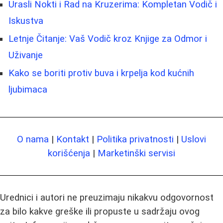
Urasli Nokti i Rad na Kruzerima: Kompletan Vodič i
Iskustva
Letnje Čitanje: Vaš Vodič kroz Knjige za Odmor i
Uživanje
Kako se boriti protiv buva i krpelja kod kućnih
ljubimaca
O nama
|
Kontakt
|
Politika privatnosti
|
Uslovi
korišćenja
|
Marketinški servisi
Urednici i autori ne preuzimaju nikakvu odgovornost
za bilo kakve greške ili propuste u sadržaju ovog