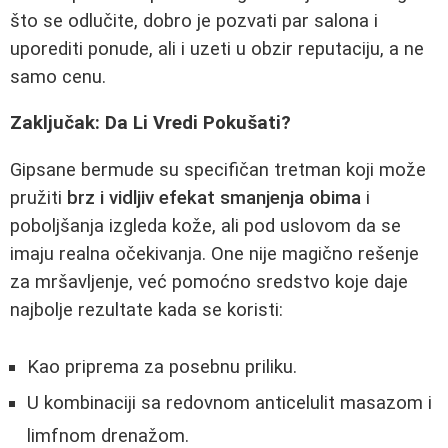
što se odlučite, dobro je pozvati par salona i
uporediti ponude, ali i uzeti u obzir reputaciju, a ne
samo cenu.
Zaključak: Da Li Vredi Pokušati?
Gipsane bermude su specifičan tretman koji može
pružiti
brz i vidljiv efekat smanjenja obima
i
poboljšanja izgleda kože, ali pod uslovom da se
imaju realna očekivanja. One nije magično rešenje
za mršavljenje, već pomoćno sredstvo koje daje
najbolje rezultate kada se koristi:
Kao priprema za posebnu priliku.
U kombinaciji sa redovnom anticelulit masazom i
limfnom drenažom.