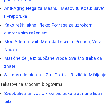
Anti-Aging Nega za Masnu i Mešovitu Kožu: Saveti
i Preporuke
Kako rešiti akne i fleke: Potraga za uzrokom i
dugotrajnim rešenjem
Moć Alternativnih Metoda Lečenja: Priroda, Vera i
Nauka
Matične ćelije iz pupčane vrpce: Sve što treba da
znate
Silikonski Implantati: Za i Protiv - Različita Mišljenja
Tekstovi na srodnim blogovima
Sveobuhvatan vodič kroz biološke tretmane lica i
tela