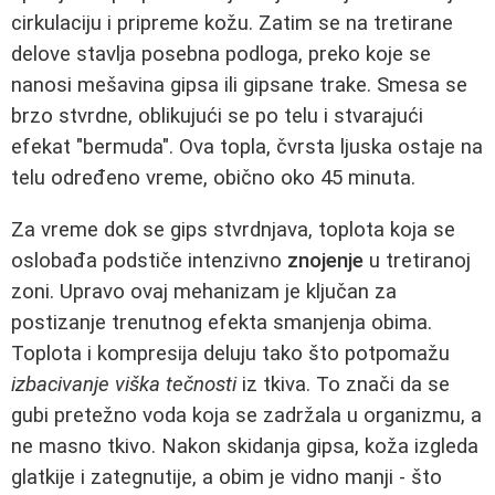
cirkulaciju i pripreme kožu. Zatim se na tretirane
delove stavlja posebna podloga, preko koje se
nanosi mešavina gipsa ili gipsane trake. Smesa se
brzo stvrdne, oblikujući se po telu i stvarajući
efekat "bermuda". Ova topla, čvrsta ljuska ostaje na
telu određeno vreme, obično oko 45 minuta.
Za vreme dok se gips stvrdnjava, toplota koja se
oslobađa podstiče intenzivno
znojenje
u tretiranoj
zoni. Upravo ovaj mehanizam je ključan za
postizanje trenutnog efekta smanjenja obima.
Toplota i kompresija deluju tako što potpomažu
izbacivanje viška tečnosti
iz tkiva. To znači da se
gubi pretežno voda koja se zadržala u organizmu, a
ne masno tkivo. Nakon skidanja gipsa, koža izgleda
glatkije i zategnutije, a obim je vidno manji - što