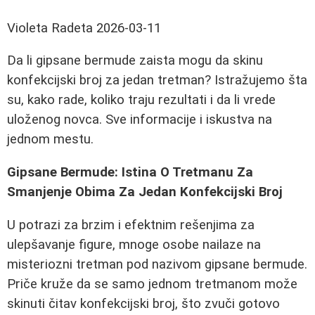
Violeta Radeta
2026-03-11
Da li gipsane bermude zaista mogu da skinu
konfekcijski broj za jedan tretman? Istražujemo šta
su, kako rade, koliko traju rezultati i da li vrede
uloženog novca. Sve informacije i iskustva na
jednom mestu.
Gipsane Bermude: Istina O Tretmanu Za
Smanjenje Obima Za Jedan Konfekcijski Broj
U potrazi za brzim i efektnim rešenjima za
ulepšavanje figure, mnoge osobe nailaze na
misteriozni tretman pod nazivom gipsane bermude.
Priče kruže da se samo jednom tretmanom može
skinuti čitav konfekcijski broj, što zvuči gotovo