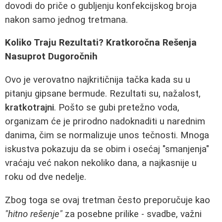
dovodi do priče o gubljenju konfekcijskog broja
nakon samo jednog tretmana.
Koliko Traju Rezultati? Kratkoročna Rešenja
Nasuprot Dugoročnih
Ovo je verovatno najkritičnija tačka kada su u
pitanju gipsane bermude. Rezultati su, nažalost,
kratkotrajni
. Pošto se gubi pretežno voda,
organizam će je prirodno nadoknaditi u narednim
danima, čim se normalizuje unos tečnosti. Mnoga
iskustva pokazuju da se obim i osećaj "smanjenja"
vraćaju već nakon nekoliko dana, a najkasnije u
roku od dve nedelje.
Zbog toga se ovaj tretman često preporučuje kao
"hitno rešenje"
za posebne prilike - svadbe, važni