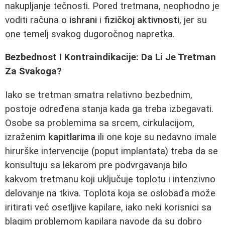
nakupljanje tečnosti. Pored tretmana, neophodno je
voditi računa o
ishrani
i
fizičkoj aktivnosti
, jer su
one temelj svakog dugoročnog napretka.
Bezbednost I Kontraindikacije: Da Li Je Tretman
Za Svakoga?
Iako se tretman smatra relativno bezbednim,
postoje određena stanja kada ga treba izbegavati.
Osobe sa problemima sa srcem, cirkulacijom,
izraženim
kapitlarima
ili one koje su nedavno imale
hirurške intervencije (poput implantata) treba da se
konsultuju sa lekarom pre podvrgavanja bilo
kakvom tretmanu koji uključuje toplotu i intenzivno
delovanje na tkiva. Toplota koja se oslobađa može
iritirati već osetljive kapilare, iako neki korisnici sa
blagim problemom kapilara navode da su dobro