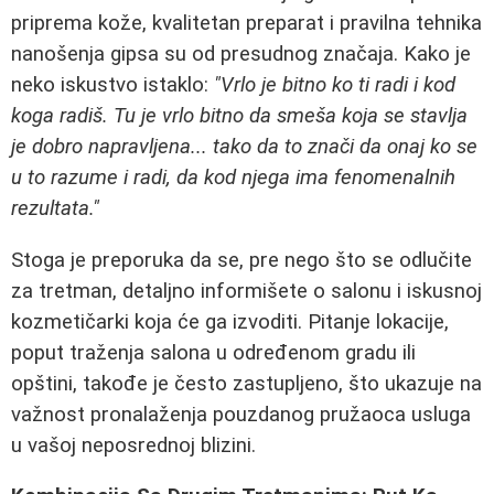
priprema kože, kvalitetan preparat i pravilna tehnika
nanošenja gipsa su od presudnog značaja. Kako je
neko iskustvo istaklo:
"Vrlo je bitno ko ti radi i kod
koga radiš. Tu je vrlo bitno da smeša koja se stavlja
je dobro napravljena... tako da to znači da onaj ko se
u to razume i radi, da kod njega ima fenomenalnih
rezultata."
Stoga je preporuka da se, pre nego što se odlučite
za tretman, detaljno informišete o salonu i iskusnoj
kozmetičarki koja će ga izvoditi. Pitanje lokacije,
poput traženja salona u određenom gradu ili
opštini, takođe je često zastupljeno, što ukazuje na
važnost pronalaženja pouzdanog pružaoca usluga
u vašoj neposrednoj blizini.