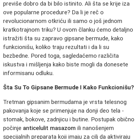
previše dobro da bi bilo istinito. Ali šta se krije iza
ove popularne procedure? Da li je reč o
revolucionarnom otkriću ili samo o još jednom
kratkotrajnom triku? U ovom članku ćemo detaljno
istražiti šta su zapravo gipsane bermude, kako
funkcionišu, koliko traju rezultati i da li su
bezbedne. Pored toga, sagledaćemo različita
iskustva i mišljenja kako biste mogli da donesete
informisanu odluku.
Šta Su To Gipsane Bermude I Kako Funkcionišu?
Tretman gipsanim bermudama je vrsta telesnog
pakovanja koje se primenjuje na donji deo tela -
stomak, bokove, zadnjicu i butine. Postupak obično
počinje
anticelulit masazom
ili nanošenjem
specijalnih preparata koji imaju za cilj da aktiviraju