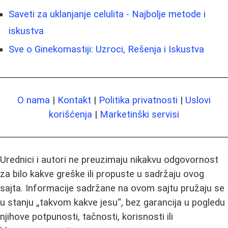
Saveti za uklanjanje celulita - Najbolje metode i
iskustva
Sve o Ginekomastiji: Uzroci, Rešenja i Iskustva
O nama
|
Kontakt
|
Politika privatnosti
|
Uslovi
korišćenja
|
Marketinški servisi
Urednici i autori ne preuzimaju nikakvu odgovornost
za bilo kakve greške ili propuste u sadržaju ovog
sajta. Informacije sadržane na ovom sajtu pružaju se
u stanju „takvom kakve jesu“, bez garancija u pogledu
njihove potpunosti, tačnosti, korisnosti ili