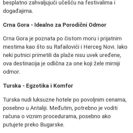
besplatno zahvaljujući učešću na festivalima i
događajima.
Crna Gora - Idealno za Porodični Odmor
Crna Gora je poznata po čistom moru i prijatnim
mestima kao što su Rafailovići i Herceg Novi. Iako
neki putnici primetili da plaže nisu uvek uređene,
ova destinacija je odlična za one koji žele mirniji
odmor.
Turska - Egzotika i Komfor
Turska nudi luksuzne hotele po povoljnim cenama,
posebno u Antaliji. Međutim, potrebno je voditi
računa o viznim procedurama, posebno ako
putujete preko Bugarske.