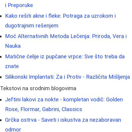
i Preporuke
Kako rešiti akne i fleke: Potraga za uzrokom i
dugotrajnim rešenjem
Moć Alternativnih Metoda Lečenja: Priroda, Vera i
Nauka
Matične ćelije iz pupčane vrpce: Sve što treba da
znate
Silikonski Implantati: Za i Protiv - Različita Mišljenja
Tekstovi na srodnim blogovima
Jeftini lakovi za nokte - kompletan vodič: Golden
Rose, Flormar, Gabrini, Classics
Grčka ostrva - Saveti i iskustva za nezaboravan
odmor