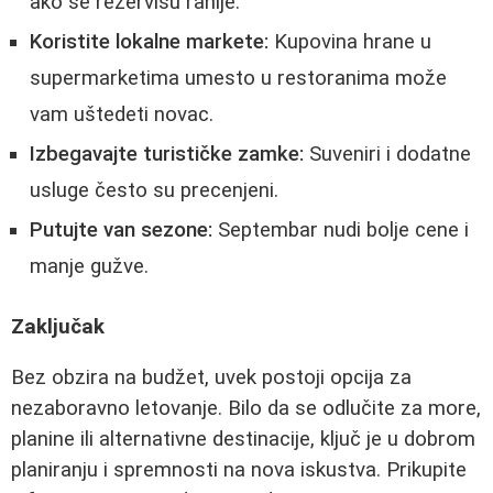
ako se rezervišu ranije.
Koristite lokalne markete:
Kupovina hrane u
supermarketima umesto u restoranima može
vam uštedeti novac.
Izbegavajte turističke zamke:
Suveniri i dodatne
usluge često su precenjeni.
Putujte van sezone:
Septembar nudi bolje cene i
manje gužve.
Zaključak
Bez obzira na budžet, uvek postoji opcija za
nezaboravno letovanje. Bilo da se odlučite za more,
planine ili alternativne destinacije, ključ je u dobrom
planiranju i spremnosti na nova iskustva. Prikupite