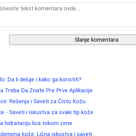
Slanje komentara
lo: Da li deluje i kako ga koristiti?
a Treba Da Znate Pre Prve Aplikacije
e: Rešenja i Saveti za Čistu Kožu
lice - Saveti i iskustva za svaki tip kože
za hidrataciju lica tokom zime
lemima kože: Lična iskustva i saveti