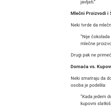
javljati."
Mlečni Proizvodi i
Neki tvrde da mlečni
"Nije čokolada 
mlečne proizvod
Drugi pak ne prime
Domaća vs. Kupov
Neki smatraju da do
osoba je podelila:
"Kada jedem do
kupovni slatkiši