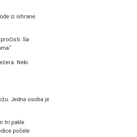
vode iz ishrane.
pročisti. Sa
ama."
ećera. Neki
ožu. Jedna osoba je
 tri pakle
ledice počele