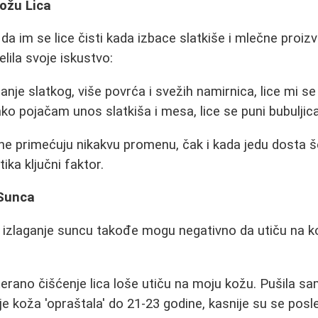
ožu Lica
 da im se lice čisti kada izbace slatkiše i mlečne proiz
lila svoje iskustvo:
je slatkog, više povrća i svežih namirnica, lice mi se 
ako pojačam unos slatkiša i mesa, lice se puni bubuljic
 ne primećuju nikakvu promenu, čak i kada jedu dosta š
ika ključni faktor.
 Sunca
o izlaganje suncu takođe mogu negativno da utiču na k
terano čišćenje lica loše utiču na moju kožu. Pušila sam
 je koža 'opraštala' do 21-23 godine, kasnije su se pos