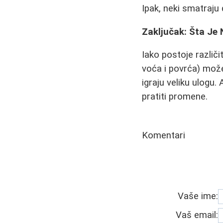
Ipak, neki smatraju 
Zaključak: Šta Je 
Iako postoje različi
voća i povrća) može
igraju veliku ulogu
pratiti promene.
Komentari
Vaše ime:
Vaš email: