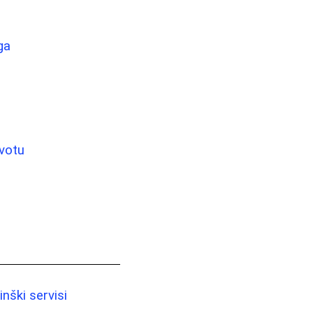
ga
ivotu
nški servisi