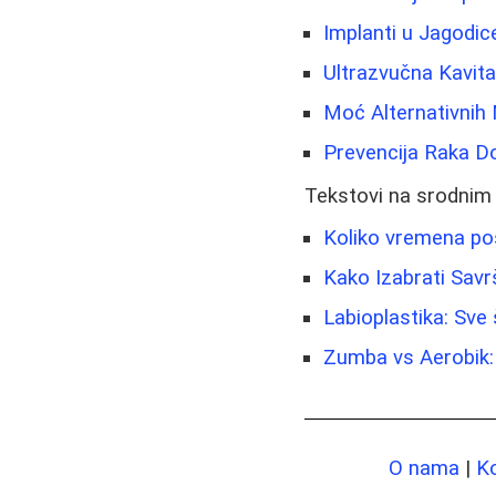
Implanti u Jagodic
Ultrazvučna Kavita
Moć Alternativnih 
Prevencija Raka Do
Tekstovi na srodnim
Koliko vremena pos
Kako Izabrati Savr
Labioplastika: Sve 
Zumba vs Aerobik: 
O nama
|
K