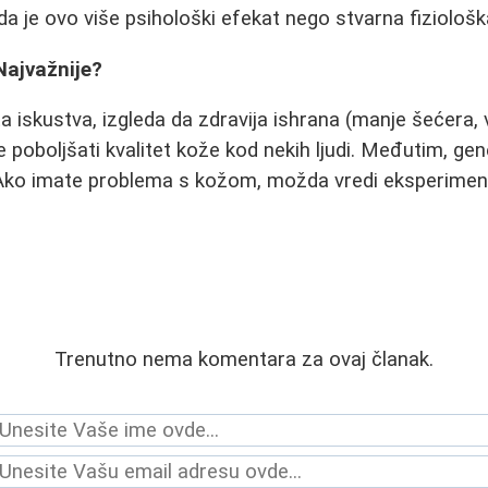
da je ovo više psihološki efekat nego stvarna fiziološk
Najvažnije?
ta iskustva, izgleda da zdravija ishrana (manje šećera,
 poboljšati kvalitet kože kod nekih ljudi. Međutim, gen
. Ako imate problema s kožom, možda vredi eksperiment
Trenutno nema komentara za ovaj članak.