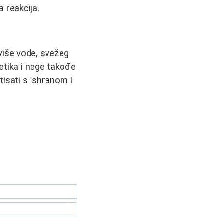
a reakcija.
 više vode, svežeg
etika i nege takođe
isati s ishranom i