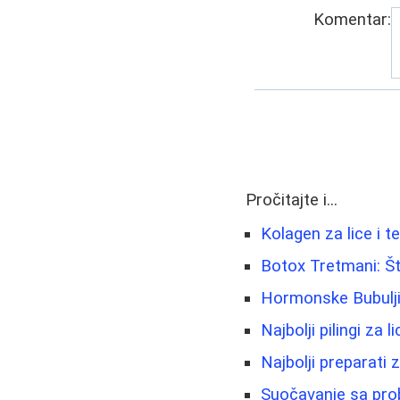
Komentar:
Pročitajte i...
Kolagen za lice i te
Botox Tretmani: Št
Hormonske Bubuljic
Najbolji pilingi za 
Najbolji preparati 
Suočavanje sa prob