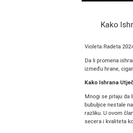
Kako Ishr
Violeta Radeta
202
Da li promena ishra
između hrane, cigar
Kako Ishrana Utječ
Mnogi se pitaju da 
bubuljice nestale na
razliku. U ovom čla
secera i kvaliteta k