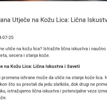
ana Utječe na Kožu Lica: Lična Iskustv
4-07-25
ne utiče na kožu lica? Istražite lična iskustva i naučn
eta, secera i stanja kože.
e na Kožu Lica: Lična Iskustva i Saveti
li promena ishrane može da utiče na stanje kože lica. 
kon što su prestali da jedu slatkiše, dok drugi ne prim
nku, istražujemo lična iskustva i potencijalne veze izm
ože.