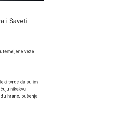
a i Saveti
o utemeljene veze
Neki tvrde da su im
ećuju nikakvu
eđu hrane, pušenja,