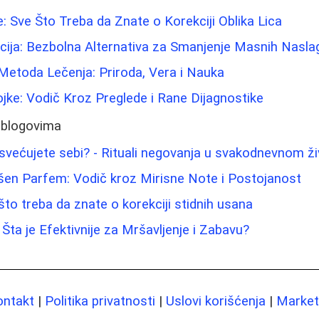
e: Sve Što Treba da Znate o Korekciji Oblika Lica
cija: Bezbolna Alternativa za Smanjenje Masnih Nasla
Metoda Lečenja: Priroda, Vera i Nauka
jke: Vodič Kroz Preglede i Rane Dijagnostike
 blogovima
većujete sebi? - Rituali negovanja u svakodnevnom ž
šen Parfem: Vodič kroz Mirisne Note i Postojanost
što treba da znate o korekciji stidnih usana
Šta je Efektivnije za Mršavljenje i Zabavu?
ontakt
|
Politika privatnosti
|
Uslovi korišćenja
|
Marketi