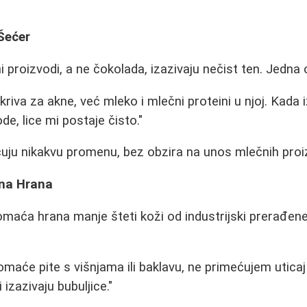
 Šećer
 proizvodi, a ne čokolada, izazivaju nečist ten. Jedna 
kriva za akne, već mleko i mlečni proteini u njoj. Kada
e, lice mi postaje čisto."
ćuju nikakvu promenu, bez obzira na unos mlečnih proi
na Hrana
maća hrana manje šteti koži od industrijski prerađen
maće pite s višnjama ili baklavu, ne primećujem uticaj 
 izazivaju bubuljice."