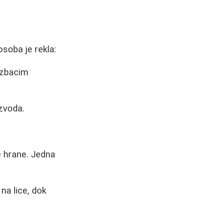
osoba je rekla:
 izbacim
zvoda.
e hrane. Jedna
na lice, dok