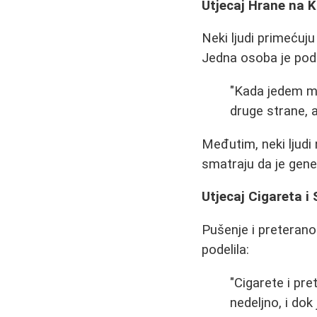
Utjecaj Hrane na K
Neki ljudi primećuju
Jedna osoba je pode
"Kada jedem man
druge strane, 
Međutim, neki ljudi
smatraju da je genet
Utjecaj Cigareta i
Pušenje i preteran
podelila:
"Cigarete i pre
nedeljno, i dok