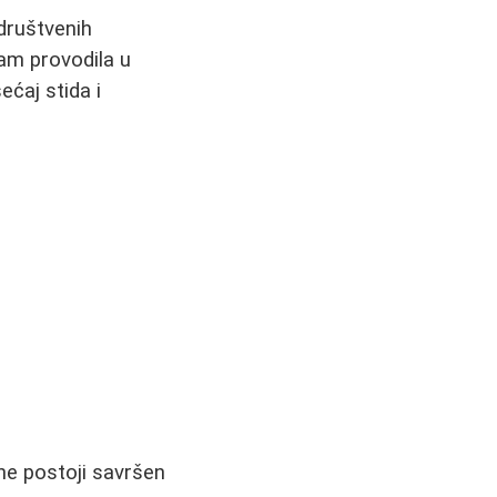
 društvenih
sam provodila u
ećaj stida i
ne postoji savršen