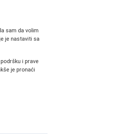
ila sam da volim
e je nastaviti sa
 podršku i prave
kše je pronaći