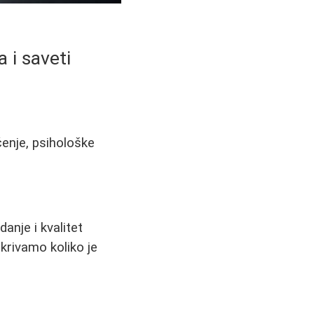
 i saveti
čenje, psihološke
anje i kvalitet
krivamo koliko je