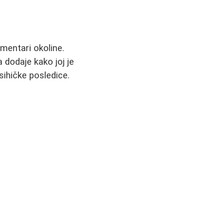
mentari okoline.
 dodaje kako joj je
sihičke posledice.