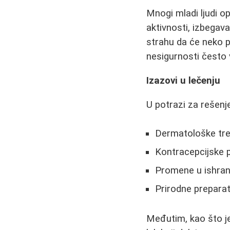
Mnogi mladi ljudi o
aktivnosti, izbegava
strahu da će neko pr
nesigurnosti često v
Izazovi u lečenju
U potrazi za rešenje
Dermatološke tretm
Kontracepcijske p
Promene u ishrani
Prirodne preparate 
Međutim, kao što je