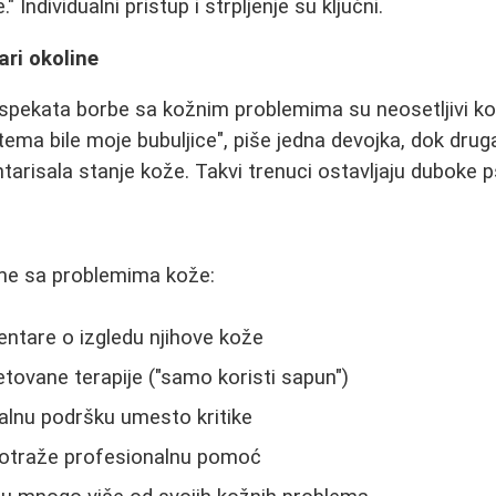
." Individualni pristup i strpljenje su ključni.
ri okoline
spekata borbe sa kožnim problemima su neosetljivi ko
tema bile moje bubuljice", piše jedna devojka, dok druga
arisala stanje kože. Takvi trenuci ostavljaju duboke p
e sa problemima kože:
ntare o izgledu njihove kože
tovane terapije ("samo koristi sapun")
alnu podršku umesto kritike
 potraže profesionalnu pomoć