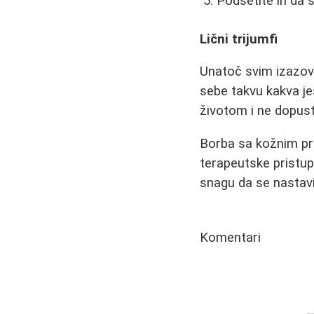
Podsetite ih da 
Lični trijumfi
Unatoč svim izazov
sebe takvu kakva je
životom i ne dopusti
Borba sa kožnim pro
terapeutske pristup
snagu da se nastavi
Komentari