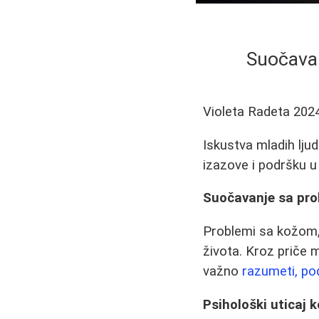
Suočavan
Violeta Radeta
202
Iskustva mladih lju
izazove i podršku u 
Suočavanje sa prob
Problemi sa kožom
života. Kroz priče 
važno
razumeti, pod
Psihološki uticaj 