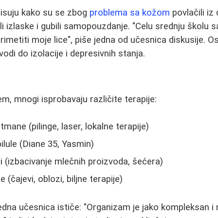
pisuju kako su se zbog
problema sa kožom
povlačili iz
li izlaske i gubili samopouzdanje. "Celu srednju školu 
imetiti moje lice", piše jedna od učesnica diskusije. Os
odi do izolacije i depresivnih stanja.
m, mnogi isprobavaju različite terapije:
ane (pilinge, laser, lokalne terapije)
ilule (Diane 35, Yasmin)
 (izbacivanje mlečnih proizvoda, šećera)
(čajevi, oblozi, biljne terapije)
dna učesnica ističe: "Organizam je jako kompleksan i 