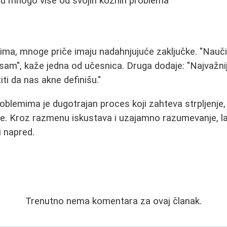
su mnogo više od svojih kožnih problema
ima, mnoge priče imaju nadahnjujuće zaključke. "Nauč
sam", kaže jedna od učesnica. Druga dodaje: "Najvažnij
ti da nas akne definišu."
blemima je dugotrajan proces koji zahteva strpljenje,
e. Kroz razmenu iskustava i uzajamno razumevanje, la
 napred.
Trenutno nema komentara za ovaj članak.