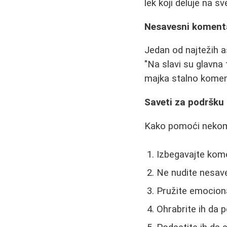
lek koji deluje na sve
Nesavesni komenta
Jedan od najtežih a
"Na slavi su glavna 
majka stalno koment
Saveti za podršku
Kako pomoći nekom
Izbegavajte kome
Ne nudite nesave
Pružite emocion
Ohrabrite ih da