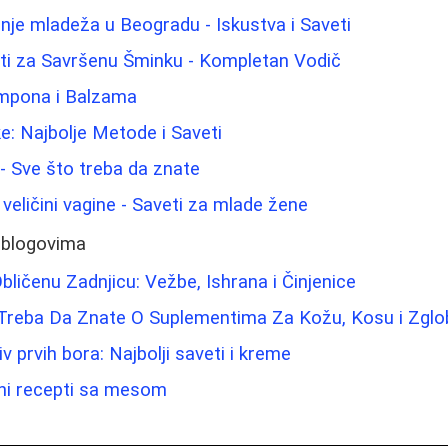
nje mladeža u Beogradu - Iskustva i Saveti
eti za Savršenu Šminku - Kompletan Vodič
ampona i Balzama
ke: Najbolje Metode i Saveti
a - Sve što treba da znate
o veličini vagine - Saveti za mlade žene
 blogovima
bličenu Zadnjicu: Vežbe, Ishrana i Činjenice
 Treba Da Znate O Suplementima Za Kožu, Kosu i Zgl
iv prvih bora: Najbolji saveti i kreme
tni recepti sa mesom