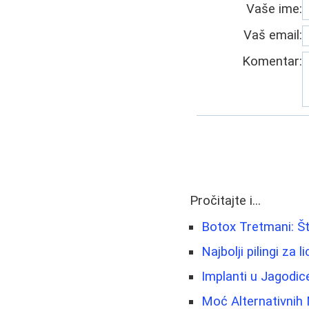
Vaše ime:
Vaš email:
Komentar:
Pročitajte i...
Botox Tretmani: Št
Najbolji pilingi za 
Implanti u Jagodic
Moć Alternativnih 