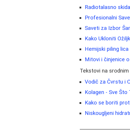
Radiotalasno skida
Profesionalni Sav
Saveti za Izbor Š
Kako Ukloniti Ožilj
Hemijski piling lic
Mitovi i činjenice 
Tekstovi na srodnim
Vodič za Čvrstu i O
Kolagen - Sve Što
Kako se boriti prot
Niskougljeni hidra