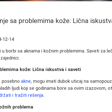
je sa problemima kože: Lična iskustva
4-12-14
di u borbi sa aknama i kožnim problemima. Saveti za le
zajednici.
lemima kože: Lična iskustva i saveti
, posebno
akne
, mogu imati dubok uticaj na samopouzd
mladih ljudi koji se godinama bore sa ovim izazovom, ot
ržati i tražiti rešenja
.
kožnih problema