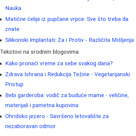
Nauka
Matične ćelije iz pupčane vrpce: Sve što treba da
znate
Silikonski Implantati: Za i Protiv - Različita Mišljenja
Tekstovi na srodnim blogovima
Kako pronaći vreme za sebe svakog dana?
Zdrava Ishrana i Redukcija Težine - Vegetarijanski
Pristup
Bebi garderoba: vodič za buduće mame - veličine,
materijali i pametna kupovina
Ohridsko jezero - Savršeno letovalište za
nezaboravan odmor