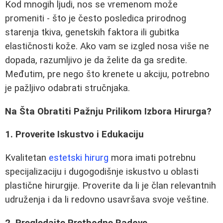
Kod mnogih ljudi, nos se vremenom može
promeniti - što je često posledica prirodnog
starenja tkiva, genetskih faktora ili gubitka
elastičnosti kože. Ako vam se izgled nosa više ne
dopada, razumljivo je da želite da ga sredite.
Međutim, pre nego što krenete u akciju, potrebno
je pažljivo odabrati stručnjaka.
Na Šta Obratiti Pažnju Prilikom Izbora Hirurga?
1. Proverite Iskustvo i Edukaciju
Kvalitetan
estetski hirurg
mora imati potrebnu
specijalizaciju i dugogodišnje iskustvo u oblasti
plastične hirurgije. Proverite da li je član relevantnih
udruženja i da li redovno usavršava svoje veštine.
2. Pregledajte Prethodne Radove