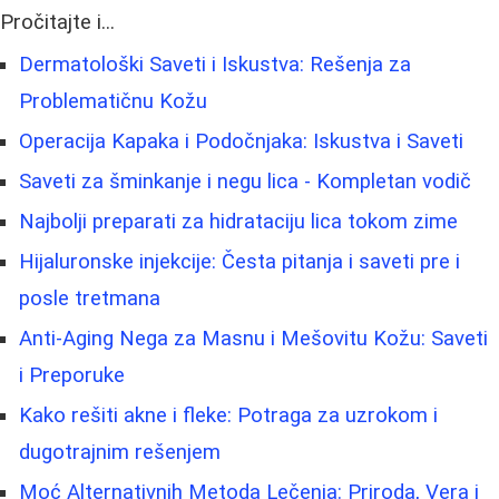
Pročitajte i...
Dermatološki Saveti i Iskustva: Rešenja za
Problematičnu Kožu
Operacija Kapaka i Podočnjaka: Iskustva i Saveti
Saveti za šminkanje i negu lica - Kompletan vodič
Najbolji preparati za hidrataciju lica tokom zime
Hijaluronske injekcije: Česta pitanja i saveti pre i
posle tretmana
Anti-Aging Nega za Masnu i Mešovitu Kožu: Saveti
i Preporuke
Kako rešiti akne i fleke: Potraga za uzrokom i
dugotrajnim rešenjem
Moć Alternativnih Metoda Lečenja: Priroda, Vera i