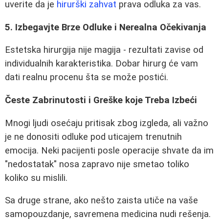
uverite da je
hirurški zahvat
prava odluka za vas.
5. Izbegavjte Brze Odluke i Nerealna Očekivanja
Estetska hirurgija nije magija - rezultati zavise od
individualnih karakteristika. Dobar hirurg će vam
dati realnu procenu šta se može postići.
Česte Zabrinutosti i Greške koje Treba Izbeći
Mnogi ljudi osećaju pritisak zbog izgleda, ali važno
je ne donositi odluke pod uticajem trenutnih
emocija. Neki pacijenti posle operacije shvate da im
"nedostatak" nosa zapravo nije smetao toliko
koliko su mislili.
Sa druge strane, ako nešto zaista utiče na vaše
samopouzdanje, savremena medicina nudi rešenja.