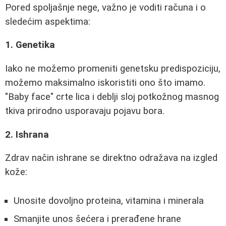
Pored spoljašnje nege, važno je voditi računa i o
sledećim aspektima:
1. Genetika
Iako ne možemo promeniti genetsku predispoziciju,
možemo maksimalno iskoristiti ono što imamo.
"Baby face" crte lica i deblji sloj potkožnog masnog
tkiva prirodno usporavaju pojavu bora.
2. Ishrana
Zdrav način ishrane se direktno odražava na izgled
kože:
Unosite dovoljno proteina, vitamina i minerala
Smanjite unos šećera i prerađene hrane