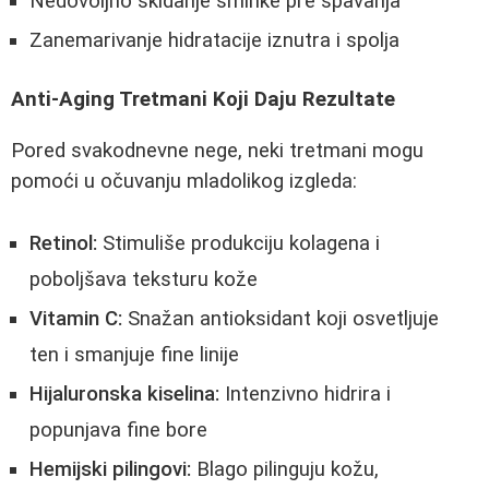
Nedovoljno skidanje šminke pre spavanja
Zanemarivanje hidratacije iznutra i spolja
Anti-Aging Tretmani Koji Daju Rezultate
Pored svakodnevne nege, neki tretmani mogu
pomoći u očuvanju mladolikog izgleda:
Retinol:
Stimuliše produkciju kolagena i
poboljšava teksturu kože
Vitamin C:
Snažan antioksidant koji osvetljuje
ten i smanjuje fine linije
Hijaluronska kiselina:
Intenzivno hidrira i
popunjava fine bore
Hemijski pilingovi:
Blago pilinguju kožu,