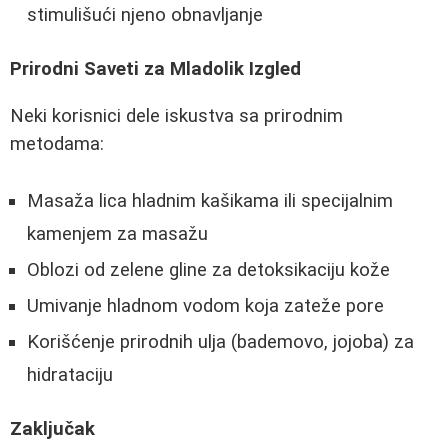
stimulišući njeno obnavljanje
Prirodni Saveti za Mladolik Izgled
Neki korisnici dele iskustva sa prirodnim
metodama:
Masaža lica hladnim kašikama ili specijalnim
kamenjem za masažu
Oblozi od zelene gline za detoksikaciju kože
Umivanje hladnom vodom koja zateže pore
Korišćenje prirodnih ulja (bademovo, jojoba) za
hidrataciju
Zaključak