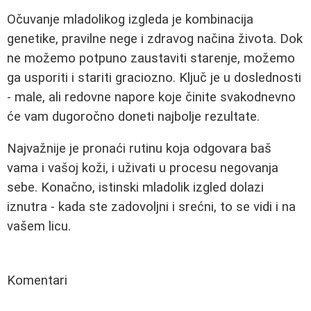
Očuvanje mladolikog izgleda je kombinacija
genetike, pravilne nege i zdravog načina života. Dok
ne možemo potpuno zaustaviti starenje, možemo
ga usporiti i stariti graciozno. Ključ je u doslednosti
- male, ali redovne napore koje činite svakodnevno
će vam dugoročno doneti najbolje rezultate.
Najvažnije je pronaći rutinu koja odgovara baš
vama i vašoj koži, i uživati u procesu negovanja
sebe. Konačno, istinski mladolik izgled dolazi
iznutra - kada ste zadovoljni i srećni, to se vidi i na
vašem licu.
Komentari