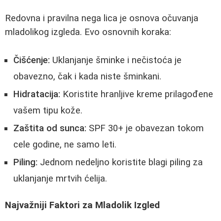
Redovna i pravilna nega lica je osnova očuvanja
mladolikog izgleda. Evo osnovnih koraka:
Čišćenje:
Uklanjanje šminke i nečistoća je
obavezno, čak i kada niste šminkani.
Hidratacija:
Koristite hranljive kreme prilagođene
vašem tipu kože.
Zaštita od sunca:
SPF 30+ je obavezan tokom
cele godine, ne samo leti.
Piling:
Jednom nedeljno koristite blagi piling za
uklanjanje mrtvih ćelija.
Najvažniji Faktori za Mladolik Izgled