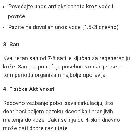
Povećajte unos antioksidanata kroz voće i
povrće
Pazite na dovoljan unos vode (1.5-2l dnevno)
3. San
Kvalitetan san od 7-8 sati je ključan za regeneraciju
kože. San pre ponoći je posebno vredan jer se u
tom periodu organizam najbolje oporavlja.
4. Fizička Aktivnost
Redovno vežbanje poboljšava cirkulaciju, što
doprinosi boljem dotoku kiseonika i hranljivih
materija do kože. Čak i šetnja od 4-5km dnevno
može dati dobre rezultate.