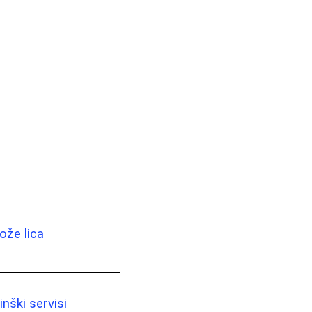
ože lica
nški servisi