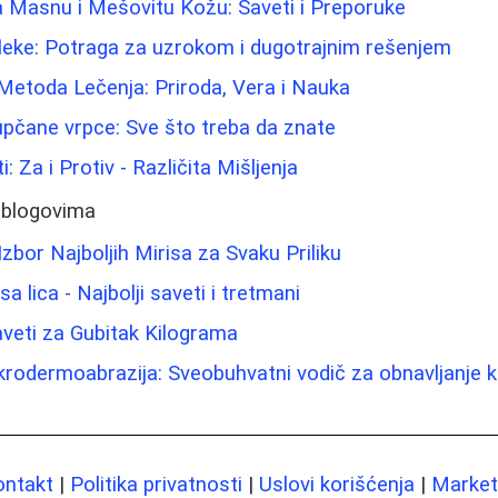
a Masnu i Mešovitu Kožu: Saveti i Preporuke
 fleke: Potraga za uzrokom i dugotrajnim rešenjem
Metoda Lečenja: Priroda, Vera i Nauka
pupčane vrpce: Sve što treba da znate
i: Za i Protiv - Različita Mišljenja
 blogovima
Izbor Najboljih Mirisa za Svaku Priliku
sa lica - Najbolji saveti i tretmani
Saveti za Gubitak Kilograma
mikrodermoabrazija: Sveobuhvatni vodič za obnavljanje k
ontakt
|
Politika privatnosti
|
Uslovi korišćenja
|
Marketi