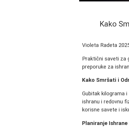
Kako Smr
Violeta Radeta
202
Praktični saveti za 
preporuke za ishran
Kako Smršati i Odr
Gubitak kilograma i 
ishranu i redovnu f
korisne savete i is
Planiranje Ishrane