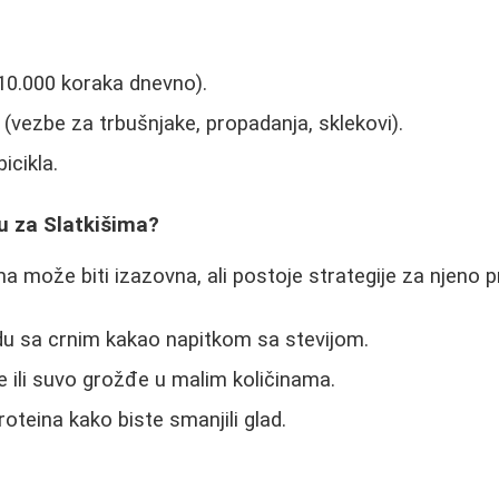
10.000 koraka dnevno).
 (vezbe za trbušnjake, propadanja, sklekovi).
bicikla.
u za Slatkišima?
a može biti izazovna, ali postoje strategije za njeno p
u sa crnim kakao napitkom sa stevijom.
 ili suvo grožđe u malim količinama.
oteina kako biste smanjili glad.