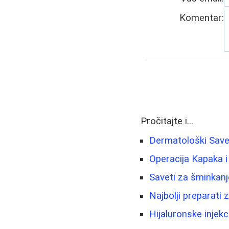
Komentar:
Pročitajte i...
Dermatološki Savet
Operacija Kapaka i
Saveti za šminkanj
Najbolji preparati 
Hijaluronske injekc