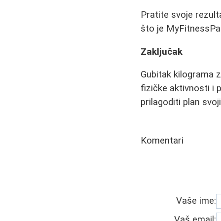
Pratite svoje rezult
što je MyFitnessPa
Zaključak
Gubitak kilograma z
fizičke aktivnosti i 
prilagoditi plan svo
Komentari
Vaše ime:
Vaš email: