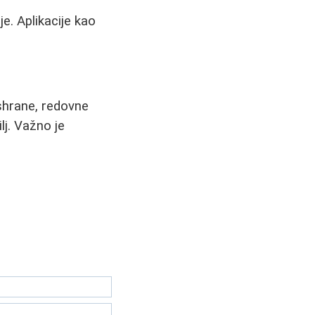
e. Aplikacije kao
shrane, redovne
ilj. Važno je