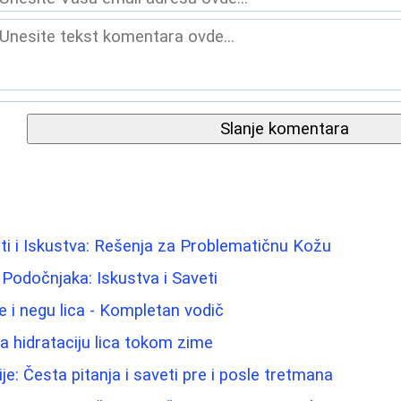
Slanje komentara
i i Iskustva: Rešenja za Problematičnu Kožu
 Podočnjaka: Iskustva i Saveti
e i negu lica - Kompletan vodič
za hidrataciju lica tokom zime
ije: Česta pitanja i saveti pre i posle tretmana