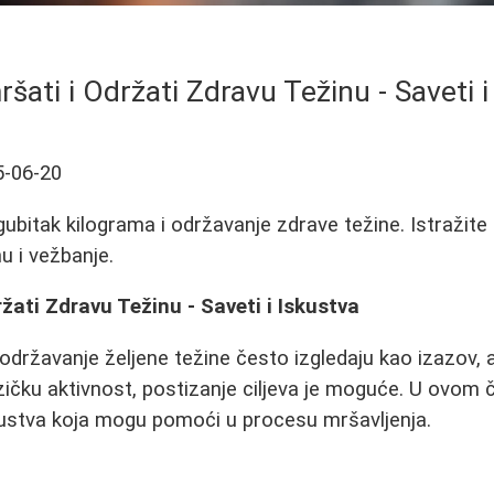
šati i Održati Zdravu Težinu - Saveti i
5-06-20
gubitak kilograma i održavanje zdrave težine. Istražite 
u i vežbanje.
žati Zdravu Težinu - Saveti i Iskustva
održavanje željene težine često izgledaju kao izazov, a
izičku aktivnost, postizanje ciljeva je moguće. U ovom 
kustva koja mogu pomoći u procesu mršavljenja.