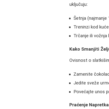
uključuju:
Šetnja (najmanje 
Treninzi kod kuće
Trčanje ili vožnja 
Kako Smanjiti Želj
Ovisnost o slatkišim
Zamenite čokolad
Jedite sveže urme
Povećajte unos pr
Praćenje Napretka