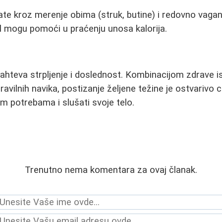
ate kroz merenje obima (struk, butine) i redovno vaganj
l mogu pomoći u praćenju unosa kalorija.
ahteva strpljenje i doslednost. Kombinacijom zdrave i
pravilnih navika, postizanje željene težine je ostvarivo c
jim potrebama i slušati svoje telo.
Trenutno nema komentara za ovaj članak.