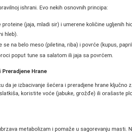
pravilnoj ishrani. Evo nekih osnovnih principa:
 proteine (jaja, mladi sir) i umerene količine ugljenih h
ni hleb).
 se na belo meso (piletina, riba) i povrće (kupus, papri
roci poput tune sa salatom ili jaja sa povrćem.
i Preradjene Hrane
ču da je izbacivanje šećera i preradjene hrane ključno 
latkiša, koristite voće (jabuke, grožđe) ili orašaste p
brzava metabolizam i pomaže u sagorevanju masti. 