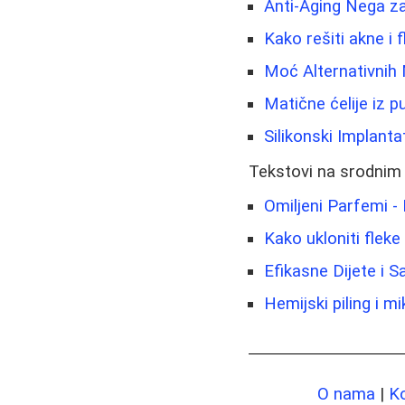
Anti-Aging Nega z
Kako rešiti akne i
Moć Alternativnih 
Matične ćelije iz 
Silikonski Implantat
Tekstovi na srodnim
Omiljeni Parfemi - 
Kako ukloniti fleke 
Efikasne Dijete i 
Hemijski piling i 
O nama
|
K