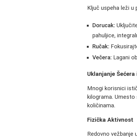
Ključ uspeha leži u 
Dorucak:
Uključite
pahuljice, integral
Ručak:
Fokusirajte
Večera:
Lagani ob
Uklanjanje Šećera 
Mnogi korisnici isti
kilograma. Umesto s
količinama.
Fizička Aktivnost
Redovno vežbanje u