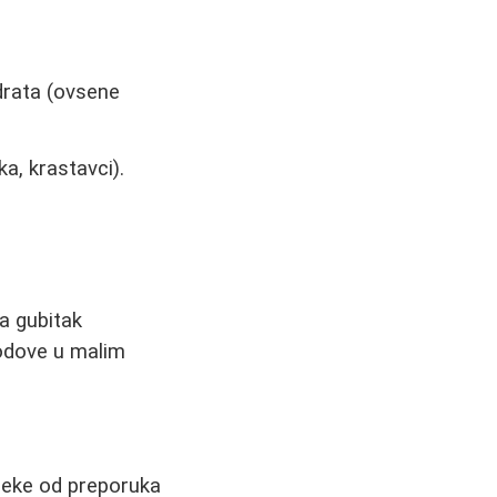
idrata (ovsene
ka, krastavci).
za gubitak
lodove u malim
Neke od preporuka