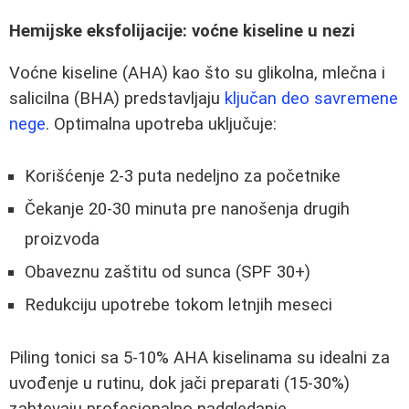
Hemijske eksfolijacije: voćne kiseline u nezi
Voćne kiseline (AHA) kao što su glikolna, mlečna i
salicilna (BHA) predstavljaju
ključan deo savremene
nege
. Optimalna upotreba uključuje:
Korišćenje 2-3 puta nedeljno za početnike
Čekanje 20-30 minuta pre nanošenja drugih
proizvoda
Obaveznu zaštitu od sunca (SPF 30+)
Redukciju upotrebe tokom letnjih meseci
Piling tonici sa 5-10% AHA kiselinama su idealni za
uvođenje u rutinu, dok jači preparati (15-30%)
zahtevaju profesionalno nadgledanje.