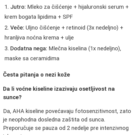
Jutro:
Mleko za čišćenje + hijaluronski serum +
krem bogata lipidima + SPF
Veče:
Uljno čišćenje + retinoid (3x nedeljno) +
hranljiva noćna krema + ulje
Dodatna nega:
Mlečna kiselina (1x nedeljno),
maske sa ceramidima
Česta pitanja o nezi kože
Da li voćne kiseline izazivaju osetljivost na
sunce?
Da, AHA kiseline povećavaju fotosenzitivnost, zato
je neophodna dosledna zaštita od sunca.
Preporučuje se pauza od 2 nedelje pre intenzivnog