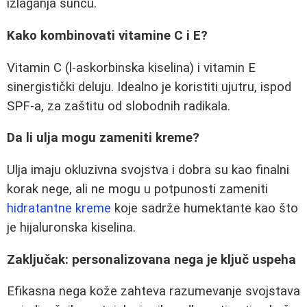
izlaganja suncu.
Kako kombinovati vitamine C i E?
Vitamin C (l-askorbinska kiselina) i vitamin E
sinergistički deluju. Idealno je koristiti ujutru, ispod
SPF-a, za zaštitu od slobodnih radikala.
Da li ulja mogu zameniti kreme?
Ulja imaju okluzivna svojstva i dobra su kao finalni
korak nege, ali ne mogu u potpunosti zameniti
hidratantne kreme
koje sadrže humektante kao što
je hijaluronska kiselina.
Zaključak: personalizovana nega je ključ uspeha
Efikasna nega kože zahteva razumevanje svojstava