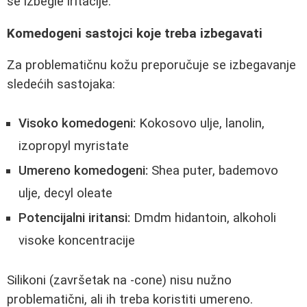
se izbegle iritacije.
Komedogeni sastojci koje treba izbegavati
Za problematičnu kožu preporučuje se izbegavanje
sledećih sastojaka:
Visoko komedogeni:
Kokosovo ulje, lanolin,
izopropyl myristate
Umereno komedogeni:
Shea puter, bademovo
ulje, decyl oleate
Potencijalni iritansi:
Dmdm hidantoin, alkoholi
visoke koncentracije
Silikoni (završetak na -cone) nisu nužno
problematični, ali ih treba koristiti umereno.