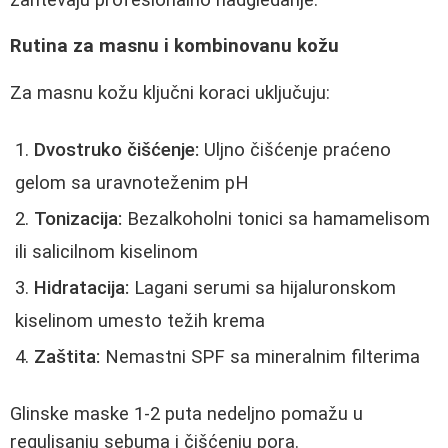
Rutina za masnu i kombinovanu kožu
Za masnu kožu ključni koraci uključuju:
Dvostruko čišćenje:
Uljno čišćenje praćeno
gelom sa uravnoteženim pH
Tonizacija:
Bezalkoholni tonici sa hamamelisom
ili salicilnom kiselinom
Hidratacija:
Lagani serumi sa hijaluronskom
kiselinom umesto težih krema
Zaštita:
Nemastni SPF sa mineralnim filterima
Glinske maske 1-2 puta nedeljno pomažu u
regulisanju sebuma i čišćenju pora.