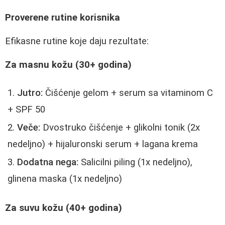
Proverene rutine korisnika
Efikasne rutine koje daju rezultate:
Za masnu kožu (30+ godina)
Jutro:
Čišćenje gelom + serum sa vitaminom C
+ SPF 50
Veče:
Dvostruko čišćenje + glikolni tonik (2x
nedeljno) + hijaluronski serum + lagana krema
Dodatna nega:
Salicilni piling (1x nedeljno),
glinena maska (1x nedeljno)
Za suvu kožu (40+ godina)