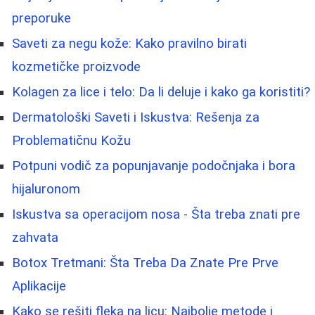
preporuke
Saveti za negu kože: Kako pravilno birati
kozmetičke proizvode
Kolagen za lice i telo: Da li deluje i kako ga koristiti?
Dermatološki Saveti i Iskustva: Rešenja za
Problematičnu Kožu
Potpuni vodič za popunjavanje podočnjaka i bora
hijaluronom
Iskustva sa operacijom nosa - Šta treba znati pre
zahvata
Botox Tretmani: Šta Treba Da Znate Pre Prve
Aplikacije
Kako se rešiti fleka na licu: Najbolje metode i