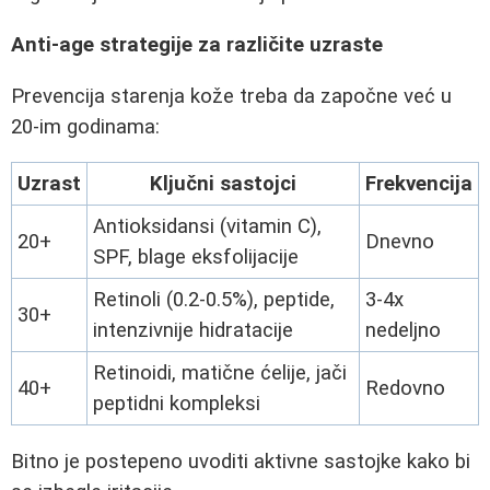
Anti-age strategije za različite uzraste
Prevencija starenja kože treba da započne već u
20-im godinama:
Uzrast
Ključni sastojci
Frekvencija
Antioksidansi (vitamin C),
20+
Dnevno
SPF, blage eksfolijacije
Retinoli (0.2-0.5%), peptide,
3-4x
30+
intenzivnije hidratacije
nedeljno
Retinoidi, matične ćelije, jači
40+
Redovno
peptidni kompleksi
Bitno je postepeno uvoditi aktivne sastojke kako bi