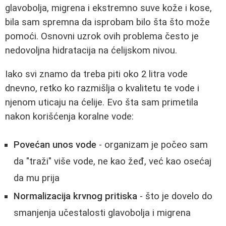
glavobolja, migrena i ekstremno suve kože i kose,
bila sam spremna da isprobam bilo šta što može
pomoći. Osnovni uzrok ovih problema često je
nedovoljna hidratacija na ćelijskom nivou.
Iako svi znamo da treba piti oko 2 litra vode
dnevno, retko ko razmišlja o kvalitetu te vode i
njenom uticaju na ćelije. Evo šta sam primetila
nakon korišćenja koralne vode:
Povećan unos vode
- organizam je počeo sam
da "traži" više vode, ne kao žeđ, već kao osećaj
da mu prija
Normalizacija krvnog pritiska
- što je dovelo do
smanjenja učestalosti glavobolja i migrena