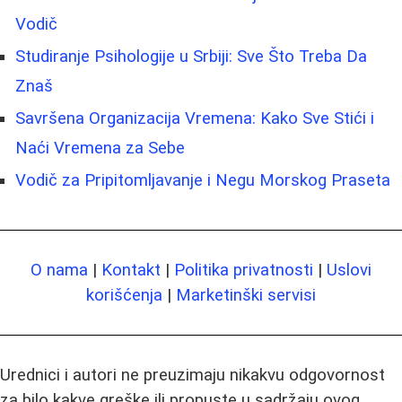
Vodič
Studiranje Psihologije u Srbiji: Sve Što Treba Da
Znaš
Savršena Organizacija Vremena: Kako Sve Stići i
Naći Vremena za Sebe
Vodič za Pripitomljavanje i Negu Morskog Praseta
O nama
|
Kontakt
|
Politika privatnosti
|
Uslovi
korišćenja
|
Marketinški servisi
Urednici i autori ne preuzimaju nikakvu odgovornost
za bilo kakve greške ili propuste u sadržaju ovog