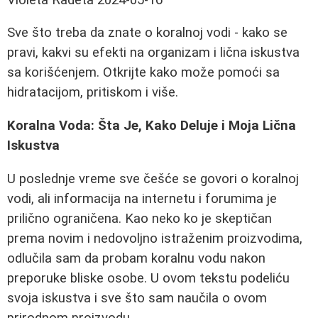
Sve što treba da znate o koralnoj vodi - kako se
pravi, kakvi su efekti na organizam i lična iskustva
sa korišćenjem. Otkrijte kako može pomoći sa
hidratacijom, pritiskom i više.
Koralna Voda: Šta Je, Kako Deluje i Moja Lična
Iskustva
U poslednje vreme sve češće se govori o koralnoj
vodi, ali informacija na internetu i forumima je
prilično ograničena. Kao neko ko je skeptičan
prema novim i nedovoljno istraženim proizvodima,
odlučila sam da probam koralnu vodu nakon
preporuke bliske osobe. U ovom tekstu podeliću
svoja iskustva i sve što sam naučila o ovom
prirodnom proizvodu.