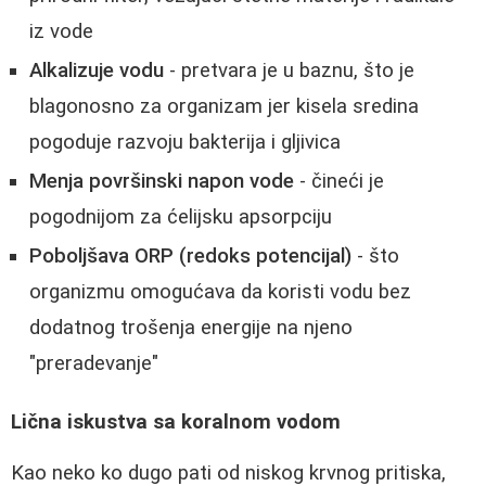
iz vode
Alkalizuje vodu
- pretvara je u baznu, što je
blagonosno za organizam jer kisela sredina
pogoduje razvoju bakterija i gljivica
Menja površinski napon vode
- čineći je
pogodnijom za ćelijsku apsorpciju
Poboljšava ORP (redoks potencijal)
- što
organizmu omogućava da koristi vodu bez
dodatnog trošenja energije na njeno
"preradevanje"
Lična iskustva sa koralnom vodom
Kao neko ko dugo pati od niskog krvnog pritiska,