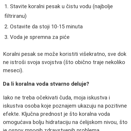
Stavite koralni pesak u čistu vodu (najbolje
filtriranu)
Ostavite da stoji 10-15 minuta
Voda je spremna za piće
Koralni pesak se može koristiti višekratno, sve dok
ne istroši svoja svojstva (što obično traje nekoliko
meseci).
Da li koralna voda stvarno deluje?
Iako ne treba očekivati čuda, moja iskustva i
iskustva osoba koje poznajem ukazuju na pozitivne
efekte. Ključna prednost je što koralna voda
omogućava bolju hidrataciju na ćelijskom nivou, što
je osnov mnogih zdravstvenih problema.