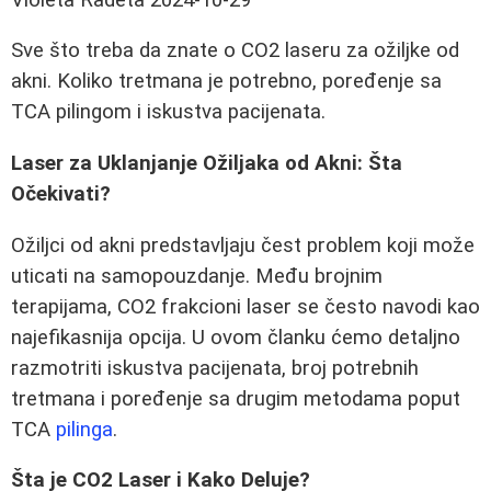
Sve što treba da znate o CO2 laseru za ožiljke od
akni. Koliko tretmana je potrebno, poređenje sa
TCA pilingom i iskustva pacijenata.
Laser za Uklanjanje Ožiljaka od Akni: Šta
Očekivati?
Ožiljci od akni predstavljaju čest problem koji može
uticati na samopouzdanje. Među brojnim
terapijama, CO2 frakcioni laser se često navodi kao
najefikasnija opcija. U ovom članku ćemo detaljno
razmotriti iskustva pacijenata, broj potrebnih
tretmana i poređenje sa drugim metodama poput
TCA
pilinga
.
Šta je CO2 Laser i Kako Deluje?