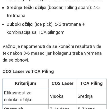
Srednje teški ožiljci
(boxcar, rolling scars): 4-5
tretmana
Duboki ožiljci
(ice pick): 5-6 tretmana +
kombinacija sa TCA pilingom
Važno je napomenuti da se konačni rezultati vide
tek nakon 3-6 meseci jer kolagenu treba vremena
da se obnovi.
CO2 Laser vs TCA Piling
Kriterijum
CO2 Laser
TCA Piling
Efikasnost za
Visoka
Srednja
duboke ožiljke