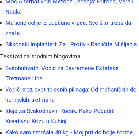
Moć Alternativnih Metoda Lečenja: Priroda, Vera i
Nauka
Matične ćelije iz pupčane vrpce: Sve što treba da
znate
Silikonski Implantati: Za i Protiv - Različita Mišljenja
Tekstovi na srodnim blogovima
Sveobuhvatni Vodič za Savremene Estetske
Tretmane Lica
Vodič kroz svet telesnih pilinaga: Od mehaničkih do
hemijskih tretmana
Ideje za Svakodnevni Ručak: Kako Pobediti
Kreativnu Krizu u Kuhinji
Kako sam smršala 40 kg - Moj put do bolje forme