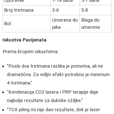
Oporavak
7-14 dana
5-7 dana
Broj tretmana
3-6
5-8
Umerena do
Blaga do
Bol
jaka
umerena
Iskustva Pacijenata
Prema brojnim iskustvima:
"Posle dva tretmana razlika je primetna, ali ne
dramatična. Za vidljiv efekt potrebno je minimum
4 tretmana."
"Kombinacija CO2 lasera i PRP terapije daje
najbolje rezultate za duboke ožiljke."
"TCA piling mi nije dao rezultate, dok je laser