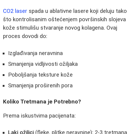
CO2 laser
spada u ablativne lasere koji deluju tako
što kontrolisanim oštećenjem površinskih slojeva
kože stimulišu stvaranje novog kolagena. Ovaj
proces dovodi do:
Izglađivanja neravnina
Smanjenja vidljivosti ožiljaka
Poboljšanja teksture kože
Smanjenja proširenih pora
Koliko Tretmana je Potrebno?
Prema iskustvima pacijenata:
Laki ožiljci
(fleke, plitke neravnine): 2-3 tretmana