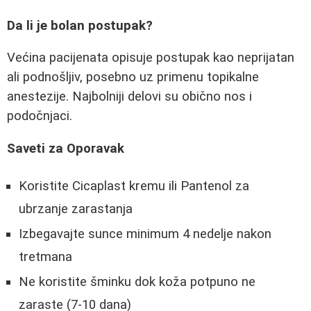
Da li je bolan postupak?
Većina pacijenata opisuje postupak kao neprijatan
ali podnošljiv, posebno uz primenu topikalne
anestezije. Najbolniji delovi su obično nos i
podočnjaci.
Saveti za Oporavak
Koristite Cicaplast kremu ili Pantenol za
ubrzanje zarastanja
Izbegavajte sunce minimum 4 nedelje nakon
tretmana
Ne koristite šminku dok koža potpuno ne
zaraste (7-10 dana)