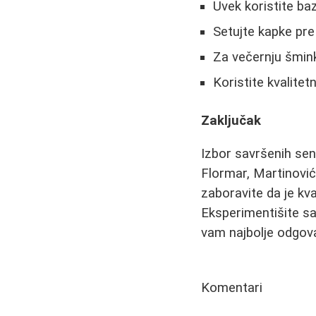
Uvek koristite ba
Setujte kapke pre
Za večernju šmink
Koristite kvalitet
Zaključak
Izbor savršenih senk
Flormar, Martinović
zaboravite da je kv
Eksperimentišite sa
vam najbolje odgov
Komentari