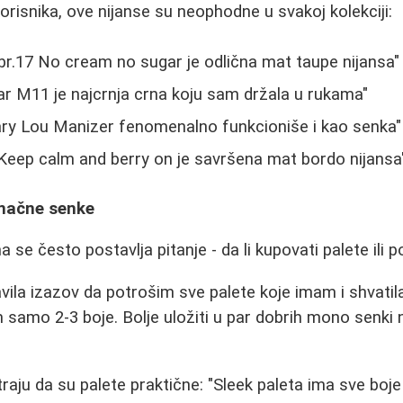
risnika, ove nijanse su neophodne u svakoj kolekciji:
r.17 No cream no sugar je odlična mat taupe nijansa"
r M11 je najcrnja crna koju sam držala u rukama"
y Lou Manizer fenomenalno funkcioniše i kao senka"
eep calm and berry on je savršena mat bordo nijansa
inačne senke
 se često postavlja pitanje - da li kupovati palete ili
ila izazov da potrošim sve palete koje imam i shvatila
m samo 2-3 boje. Bolje uložiti u par dobrih mono senki
aju da su palete praktične: "Sleek paleta ima sve boje 