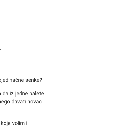
"
 pojedinačne senke?
 da iz jedne palete
 nego davati novac
koje volim i