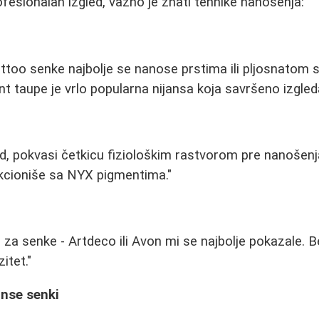
ofesionalan izgled, važno je znati tehnike nanošenja:
attoo senke najbolje se nanose prstima ili pljosnatom 
 taupe je vrlo popularna nijansa koja savršeno izgleda
gled, pokvasi četkicu fiziološkim rastvorom pre nanošen
cioniše sa NYX pigmentima."
 za senke - Artdeco ili Avon mi se najbolje pokazale. 
itet."
anse senki