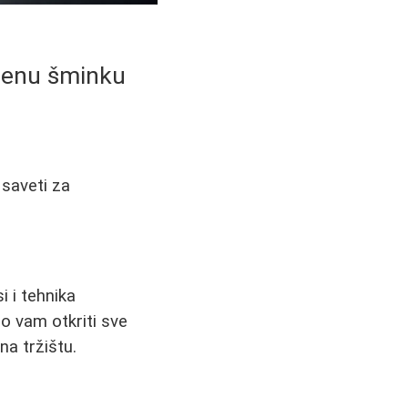
ršenu šminku
 saveti za
 i tehnika
o vam otkriti sve
na tržištu.