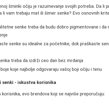
noj šminki očiju je razumevanje svojih potreba. Da li pr
a li vam trebaju mat ili šimer senke? Evo osnovnih krite
litetne senke treba da budu dobro pigmentovane i da 
enje
te senke su idealne za početnike, dok praškaste se
enka treba da izdrži ceo dan bez mrdanja
boje koje najbolje odgovaraju vašoj boji očiju i tenu
i senki - iskustva korisnika
 korisnika, evo brendova koji se najviše preporučuju: