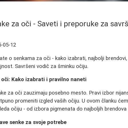
nke za oči - Saveti i preporuke za sav
5-05-12
te o senkama za oči - kako izabrati, najbolji brendovi,
jnost. Savršeni vodič za šminku očiju.
oči: Kako izabrati i pravilno naneti
ke za oči zauzimaju posebno mesto. Pravi izbor nijansi
puno promeniti izgled vaših očiju. U ovom članku ćem
leda očiju - od izbora pigmenata do najboljih brendova 
rave senke za svoje potrebe