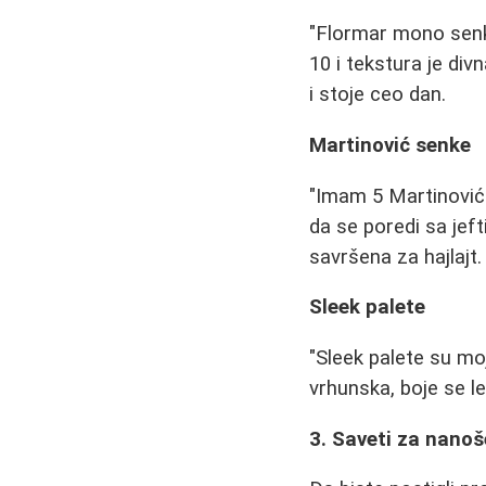
"Flormar mono senk
10 i tekstura je di
i stoje ceo dan.
Martinović senke
"Imam 5 Martinović 
da se poredi sa jef
savršena za hajlajt.
Sleek palete
"Sleek palete su moj
vrhunska, boje se l
3. Saveti za nanoš