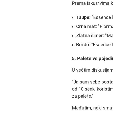
Prema iskustvima ko
Taupe:
"Essence b
Crna mat:
"Florma
Zlatna šimer:
"Mar
Bordo:
"Essence K
5. Palete vs pojed
U večtim diskusijama
"Ja sam sebe postav
od 10 senki koristi
za palete."
Međutim, neki smatr