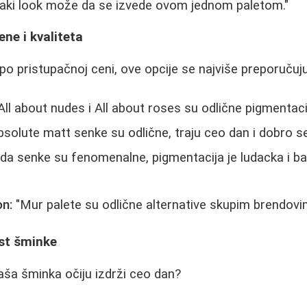
Svaki look može da se izvede ovom jednom paletom."
ene i kvaliteta
 po pristupačnoj ceni, ove opcije se najviše preporučuju
All about nudes i All about roses su odlične pigmentac
solute matt senke su odlične, traju ceo dan i dobro s
a senke su fenomenalne, pigmentacija je ludacka i ba
n:
"Mur palete su odlične alternative skupim brendovi
ost šminke
aša šminka očiju izdrži ceo dan?