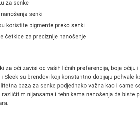
zu za senke
 nanošenja senki
u koristite pigmente preko senki
ne četkice za preciznije nanošenje
i za oči zavisi od vaših ličnih preferencija, boje očiju i
 i Sleek su brendovi koji konstantno dobijaju pohvale k
alitetna baza za senke podjednako važna kao i same s
 različitim nijansama i tehnikama nanošenja da biste p
ara.