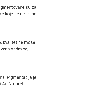
Pigmentovane su za
nke koje se ne truse
e, kvalitet ne može
čuvena sedmica,
čne. Pigmentacija je
i Au Naturel.