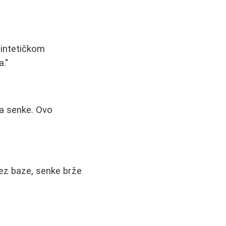
sintetičkom
."
ja senke. Ovo
Bez baze, senke brže