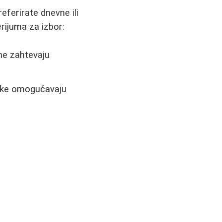
eferirate dnevne ili
rijuma za izbor:
ne zahtevaju
nke omogućavaju