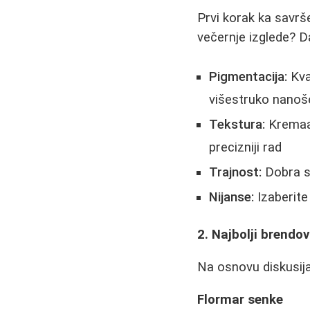
Prvi korak ka savrše
večernje izglede? D
Pigmentacija:
Kva
višestruko nanoš
Tekstura:
Kremaas
precizniji rad
Trajnost:
Dobra s
Nijanse:
Izaberite 
2. Najbolji brendov
Na osnovu diskusija
Flormar senke