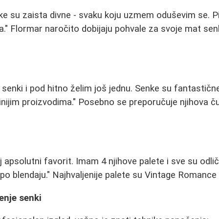
e su zaista divne - svaku koju uzmem oduševim se. 
vna." Flormar naročito dobijaju pohvale za svoje mat se
senki i pod hitno želim još jednu. Senke su fantastičn
tinijim proizvodima." Posebno se preporučuje njihova 
 apsolutni favorit. Imam 4 njihove palete i sve su odli
epo blendaju." Najhvaljenije palete su Vintage Romance 
enje senki