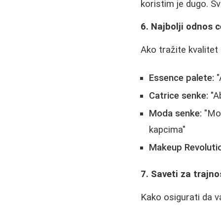
koristim je dugo. 
6. Najbolji odnos c
Ako tražite kvalitet
Essence palete:
"
Catrice senke:
"Ab
Moda senke:
"Mod
kapcima"
Makeup Revolutio
7. Saveti za trajn
Kako osigurati da v