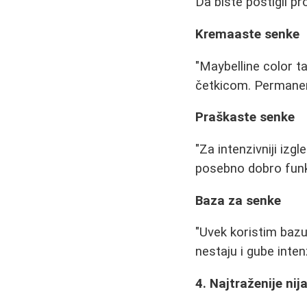
Da biste postigli pr
Kremaaste senke
"Maybelline color t
četkicom. Permanent
Praškaste senke
"Za intenzivniji iz
posebno dobro funk
Baza za senke
"Uvek koristim bazu
nestaju i gube intenz
4. Najtraženije nij