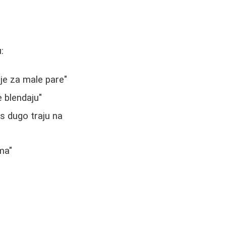
:
ije za male pare"
e blendaju"
s dugo traju na
ma"