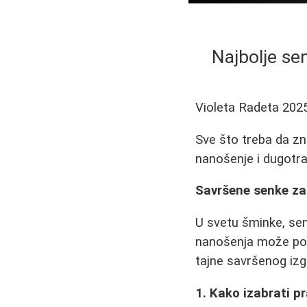
Najbolje se
Violeta Radeta
202
Sve što treba da zna
nanošenje i dugotra
Savršene senke za 
U svetu šminke, sen
nanošenja može pot
tajne savršenog izg
1. Kako izabrati p