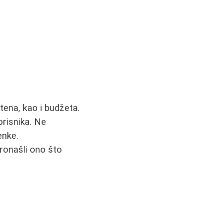
 tena, kao i budžeta.
orisnika. Ne
enke.
ronašli ono što