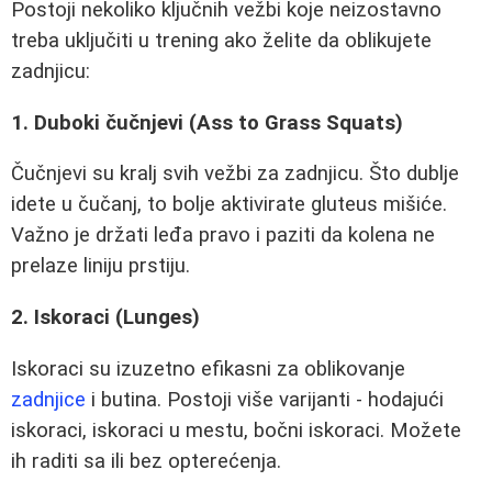
Postoji nekoliko ključnih vežbi koje neizostavno
treba uključiti u trening ako želite da oblikujete
zadnjicu:
1. Duboki čučnjevi (Ass to Grass Squats)
Čučnjevi su kralj svih vežbi za zadnjicu. Što dublje
idete u čučanj, to bolje aktivirate gluteus mišiće.
Važno je držati leđa pravo i paziti da kolena ne
prelaze liniju prstiju.
2. Iskoraci (Lunges)
Iskoraci su izuzetno efikasni za oblikovanje
zadnjice
i butina. Postoji više varijanti - hodajući
iskoraci, iskoraci u mestu, bočni iskoraci. Možete
ih raditi sa ili bez opterećenja.