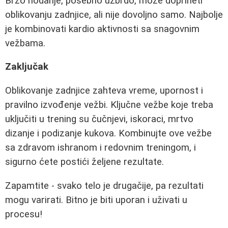
Brzo hodanje, posebno uzbrdo, može doprineti
oblikovanju zadnjice, ali nije dovoljno samo. Najbolje
je kombinovati kardio aktivnosti sa snagovnim
vežbama.
Zaključak
Oblikovanje zadnjice zahteva vreme, upornost i
pravilno izvođenje vežbi. Ključne vežbe koje treba
uključiti u trening su čučnjevi, iskoraci, mrtvo
dizanje i podizanje kukova. Kombinujte ove vežbe
sa zdravom ishranom i redovnim treningom, i
sigurno ćete postići željene rezultate.
Zapamtite - svako telo je drugačije, pa rezultati
mogu varirati. Bitno je biti uporan i uživati u
procesu!