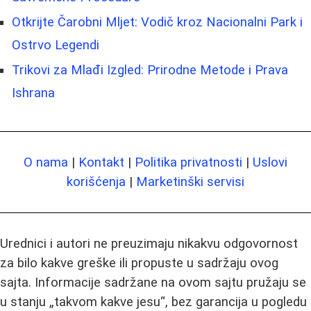
Otkrijte Čarobni Mljet: Vodič kroz Nacionalni Park i
Ostrvo Legendi
Trikovi za Mlađi Izgled: Prirodne Metode i Prava
Ishrana
O nama
|
Kontakt
|
Politika privatnosti
|
Uslovi
korišćenja
|
Marketinški servisi
Urednici i autori ne preuzimaju nikakvu odgovornost
za bilo kakve greške ili propuste u sadržaju ovog
sajta. Informacije sadržane na ovom sajtu pružaju se
u stanju „takvom kakve jesu“, bez garancija u pogledu