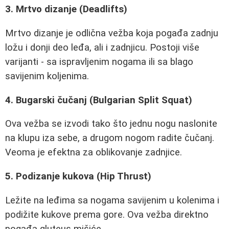
3. Mrtvo dizanje (Deadlifts)
Mrtvo dizanje je odlična vežba koja pogađa zadnju
ložu i donji deo leđa, ali i zadnjicu. Postoji više
varijanti - sa ispravljenim nogama ili sa blago
savijenim koljenima.
4. Bugarski čučanj (Bulgarian Split Squat)
Ova vežba se izvodi tako što jednu nogu naslonite
na klupu iza sebe, a drugom nogom radite čučanj.
Veoma je efektna za oblikovanje zadnjice.
5. Podizanje kukova (Hip Thrust)
Ležite na leđima sa nogama savijenim u kolenima i
podižite kukove prema gore. Ova vežba direktno
pogađa gluteus mišiće.