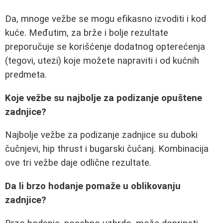
Da, mnoge vežbe se mogu efikasno izvoditi i kod
kuće. Međutim, za brže i bolje rezultate
preporučuje se korišćenje dodatnog opterećenja
(tegovi, utezi) koje možete napraviti i od kućnih
predmeta.
Koje vežbe su najbolje za podizanje opuštene
zadnjice?
Najbolje vežbe za podizanje zadnjice su duboki
čučnjevi, hip thrust i bugarski čučanj. Kombinacija
ove tri vežbe daje odlične rezultate.
Da li brzo hodanje pomaže u oblikovanju
zadnjice?