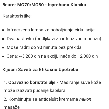
Beurer MG70/MG80 - Isprobana Klasika
Karakteristike:
Infracrvena lampa za poboljšanje cirkulacije
Dva nastavka (bodljikavi za intenzivnu masažu)
Može raditi do 90 minuta bez prekida
Cena: ~3,200 din na akciji, inače do 12,000 din
Ključni Saveti za Efikasnu Upotrebu
Obavezno koristite ulje
- Masiranje suve kože
može izazvati pucanje kapilara
Kombinujte sa anticelulit kremama
nakon
masaže