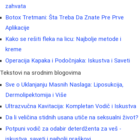
zahvata
Botox Tretmani: Šta Treba Da Znate Pre Prve
Aplikacije
Kako se rešiti fleka na licu: Najbolje metode i
kreme
Operacija Kapaka i Podočnjaka: Iskustva i Saveti
Tekstovi na srodnim blogovima
Sve o Uklanjanju Masnih Naslaga: Liposukcija,
Dermolipektomija i Više
Ultrazvučna Kavitacija: Kompletan Vodič i Iskustva
Da li veličina stidnih usana utiče na seksualni život?
Potpuni vodič za odabir deterdženta za veš -
iskustva, saveti i najbolji praškovi