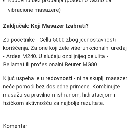
Kupovinu bez probanja (posebno važno za
vibracione masazere)
Zaključak: Koji Masazer Izabrati?
Za početnike - Cellu 5000 zbog jednostavnosti
korišćenja. Za one koji žele višefunkcionalni uređaj
- Ardes M240. U slučaju ozbiljnijeg celulita -
Bellamat ili profesionalni Beurer MG80.
Ključ uspeha je u
redovnosti
- ni najskuplji masazer
neće pomoći bez dosledne primene. Kombinujte
masažu sa pravilnom ishranom, hidratacijom i
fizičkom aktivnošću za najbolje rezultate.
Komentari