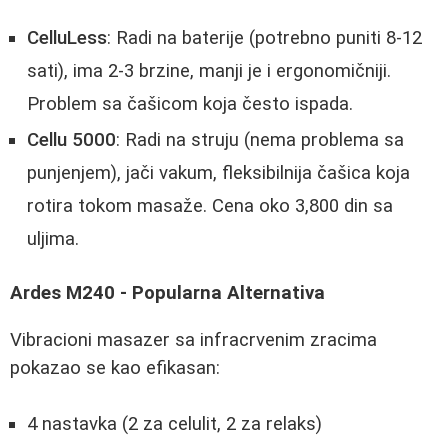
CelluLess
: Radi na baterije (potrebno puniti 8-12
sati), ima 2-3 brzine, manji je i ergonomičniji.
Problem sa čašicom koja često ispada.
Cellu 5000
: Radi na struju (nema problema sa
punjenjem), jači vakum, fleksibilnija čašica koja
rotira tokom masaže. Cena oko 3,800 din sa
uljima.
Ardes M240 - Popularna Alternativa
Vibracioni masazer sa infracrvenim zracima
pokazao se kao efikasan:
4 nastavka (2 za celulit, 2 za relaks)