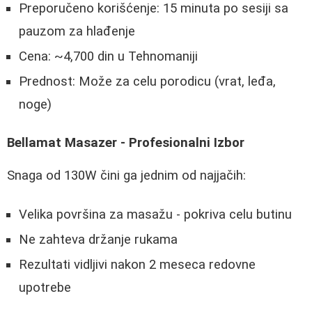
Preporučeno korišćenje: 15 minuta po sesiji sa
pauzom za hlađenje
Cena: ~4,700 din u Tehnomaniji
Prednost: Može za celu porodicu (vrat, leđa,
noge)
Bellamat Masazer - Profesionalni Izbor
Snaga od 130W čini ga jednim od najjačih:
Velika površina za masažu - pokriva celu butinu
Ne zahteva držanje rukama
Rezultati vidljivi nakon 2 meseca redovne
upotrebe