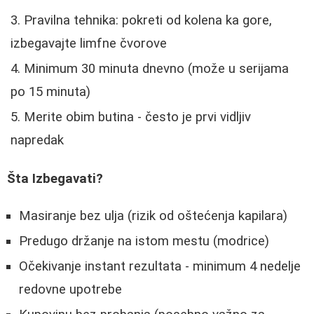
Pravilna tehnika: pokreti od kolena ka gore,
izbegavajte limfne čvorove
Minimum 30 minuta dnevno (može u serijama
po 15 minuta)
Merite obim butina - često je prvi vidljiv
napredak
Šta Izbegavati?
Masiranje bez ulja (rizik od oštećenja kapilara)
Predugo držanje na istom mestu (modrice)
Očekivanje instant rezultata - minimum 4 nedelje
redovne upotrebe