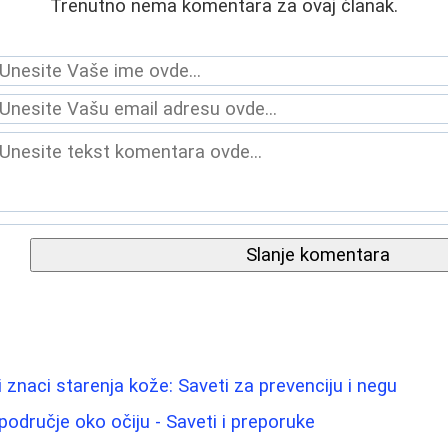
Trenutno nema komentara za ovaj članak.
Slanje komentara
 znaci starenja kože: Saveti za prevenciju i negu
područje oko očiju - Saveti i preporuke