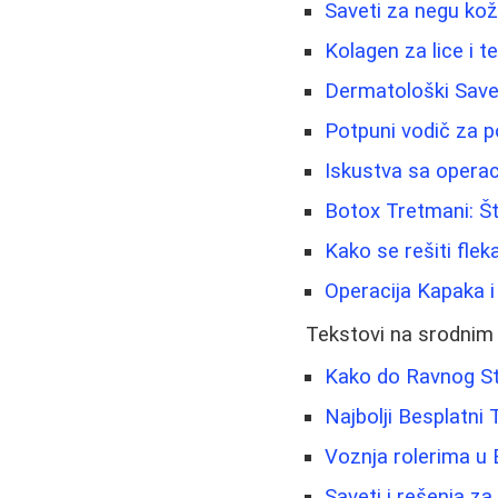
Saveti za negu kož
Kolagen za lice i te
Dermatološki Savet
Potpuni vodič za p
Iskustva sa operac
Botox Tretmani: Št
Kako se rešiti flek
Operacija Kapaka i
Tekstovi na srodnim
Kako do Ravnog St
Najbolji Besplatni
Voznja rolerima u 
Saveti i rešenja z