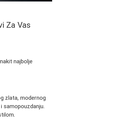
vi Za Vas
 nakit najbolje
čnog zlata, modernog
u i samopouzdanju.
stilom.