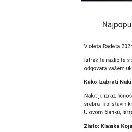
Najpopul
Violeta Radeta
202
Istražite različite s
odgovara vašem uku
Kako Izabrati Nak
Nakit je izraz lično
srebra ili blistavi
U ovom članku, istra
Zlato: Klasika Koj