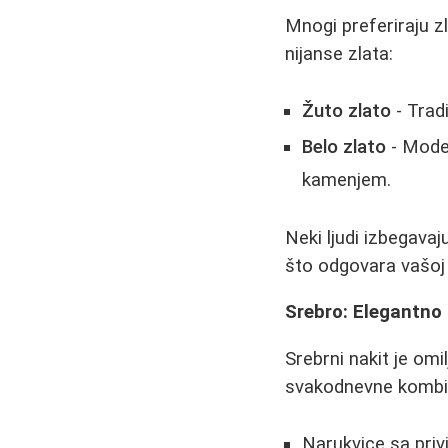
Mnogi preferiraju zl
nijanse zlata:
Žuto zlato
- Tradi
Belo zlato
- Moder
kamenjem.
Neki ljudi izbegava
što odgovara vašoj k
Srebro: Elegantno 
Srebrni nakit je omi
svakodnevne kombinac
Narukvice sa pri