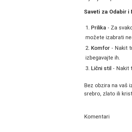
Saveti za Odabir i
Prilika
- Za svako
možete izabrati neš
Komfor
- Nakit 
izbegavajte ih.
Lični stil
- Nakit 
Bez obzira na vaš iz
srebro, zlato ili kr
Komentari