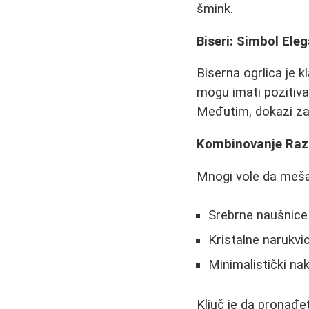
šmink.
Biseri: Simbol Eleg
Biserna ogrlica je k
mogu imati pozitiva
Međutim, dokazi za 
Kombinovanje Razli
Mnogi vole da mešaj
Srebrne naušnice
Kristalne narukv
Minimalistički na
Ključ je da pronađe