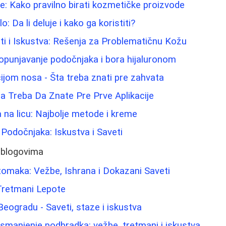
e: Kako pravilno birati kozmetičke proizvode
lo: Da li deluje i kako ga koristiti?
i i Iskustva: Rešenja za Problematičnu Kožu
opunjavanje podočnjaka i bora hijaluronom
ijom nosa - Šta treba znati pre zahvata
a Treba Da Znate Pre Prve Aplikacije
a na licu: Najbolje metode i kreme
 Podočnjaka: Iskustva i Saveti
 blogovima
omaka: Vežbe, Ishrana i Dokazani Saveti
 Tretmani Lepote
Beogradu - Saveti, staze i iskustva
a smanjenje podbradka: vežbe, tretmani i iskustva