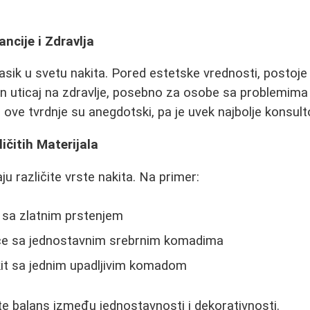
ancije i Zdravlja
lasik u svetu nakita. Pored estetske vrednosti, postoje 
n uticaj na zdravlje, posebno za osobe sa problemima 
ove tvrdnje su anegdotski, pa je uvek najbolje konsulto
čitih Materijala
u različite vrste nakita. Na primer:
 sa zlatnim prstenjem
ice sa jednostavnim srebrnim komadima
kit sa jednim upadljivim komadom
te balans između jednostavnosti i dekorativnosti.