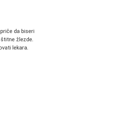
priče da biseri
štitne žlezde.
vati lekara.