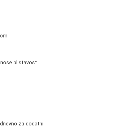
tom.
donose blistavost
kodnevno za dodatni