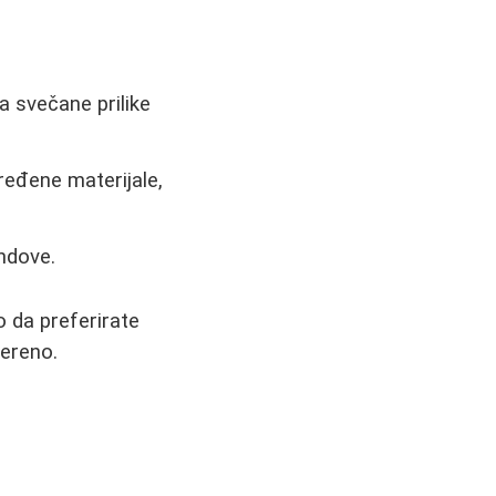
a svečane prilike
ređene materijale,
endove.
o da preferirate
vereno.