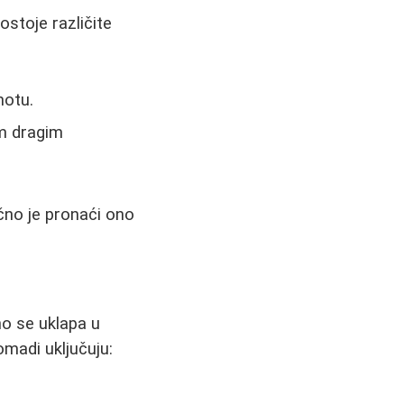
ostoje različite
notu.
im dragim
učno je pronaći ono
no se uklapa u
omadi uključuju: