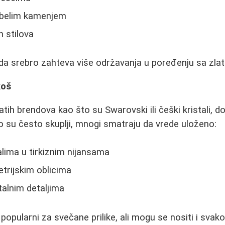
-belim kamenjem
h stilova
 da srebro zahteva više održavanja u poređenju sa zla
koš
atih brendova kao što su Swarovski ili češki kristali, 
o su često skuplji, mnogi smatraju da vrede uloženo:
lima u tirkiznim nijansama
trijskim oblicima
talnim detaljima
 popularni za svečane prilike, ali mogu se nositi i sva