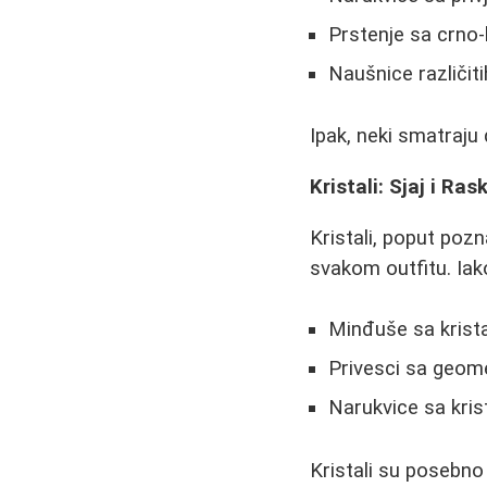
Prstenje sa crno
Naušnice različiti
Ipak, neki smatraju
Kristali: Sjaj i Ras
Kristali, poput pozn
svakom outfitu. Iak
Minđuše sa krista
Privesci sa geome
Narukvice sa kris
Kristali su posebno