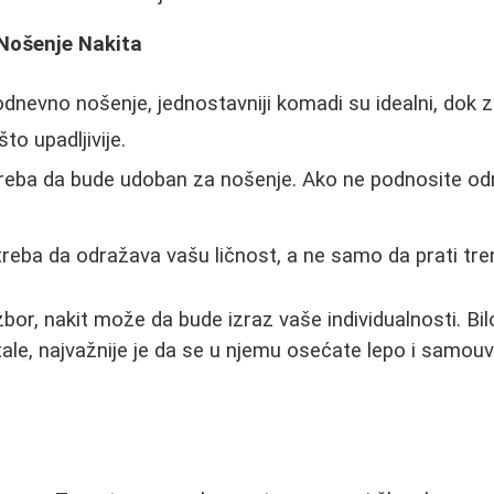
 Nošenje Nakita
dnevno nošenje, jednostavniji komadi su idealni, dok z
to upadljivije.
treba da bude udoban za nošenje. Ako ne podnosite od
treba da odražava vašu ličnost, a ne samo da prati tr
bor, nakit može da bude izraz vaše individualnosti. Bil
istale, najvažnije je da se u njemu osećate lepo i samou